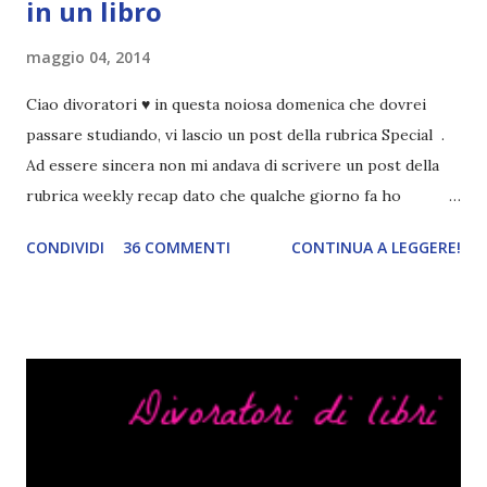
in un libro
maggio 04, 2014
Ciao divoratori ♥ in questa noiosa domenica che dovrei
passare studiando, vi lascio un post della rubrica Special .
Ad essere sincera non mi andava di scrivere un post della
rubrica weekly recap dato che qualche giorno fa ho
pubblicato la monthly recap . Scusate, ma mi scocciava
CONDIVIDI
36 COMMENTI
CONTINUA A LEGGERE!
troppo creare un nuovo banner xD Nella puntata di oggi vi
parlerò di cosa non sopporto in un libro, più nello specifico
Cosa mi fa alzare gli occhi al cielo quando leggo un libro .
Quante volte vi è capitato di trovare sempre gli stessi modi
di dire in un libro? Ad esempio, i capelli arruffati . TUTTI I
RAGAZZI nei libri hanno i capelli arruffati. Vabbè, c'è crisi, il
pettine costa. Dovrei regalarglielo io uno. O magari del gel.
Fatto sta che nella realtà i ragazzi con i capelli così