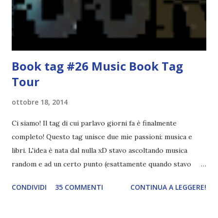
un pelo non entrai nella formazione ufficiale. Qu...
Book tag #26 Music Book Tag
Tour
ottobre 18, 2014
Ci siamo! Il tag di cui parlavo giorni fa è finalmente
completo! Questo tag unisce due mie passioni: musica e
libri. L'idea è nata dal nulla xD stavo ascoltando musica
random e ad un certo punto (esattamente quando stavo
ascoltando Let me love you) mi è venuta in mente
CONDIVIDI
35 COMMENTI
CONTINUA A LEGGERE!
quest'idea. Lo scopo del tag è di associare ad ogni canzone
un libro, un personaggio o un autore. E' diviso in tre parti: