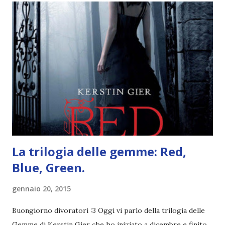
grande (Devil's Night 1#) Autrice : Penelope Douglas
Pagine: 448 Editore: Newton Compton Editori
Pubblicazione: 10 Gennaio 2023 Traduttore: Laura Lancini
Trama: “Si chiama Michael Crist. È il fratello maggiore del
mio ragazzo ed è come quei film dell'orrore che guardi
coprendoti gli occhi. È bellissimo, forte, e assolutamente
terrificante. Non mi vede neppure. Ma io l'ho notato. L'ho
visto, l'ho sentito. Le cose che ha fatto, i misfatti ch...
La trilogia delle gemme: Red,
Blue, Green.
gennaio 20, 2015
Buongiorno divoratori :3 Oggi vi parlo della trilogia delle
Gemme di Kerstin Gier che ho iniziato a dicembre e finito