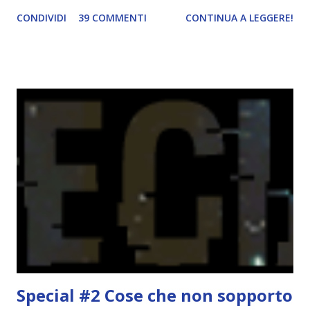
durante il mese e di riepilogare le letture fatte. E' anche
CONDIVIDI
39 COMMENTI
CONTINUA A LEGGERE!
una rubrica per tenere sotto controllo le reading
challenge, perché quest'anno sono veramente decisa a
portarne a termine un bel po'. Non tanto perché cavolo, ho
terminato una sfida, sono Dio!, ma piuttosto perché voglio
spaziare con i generi letterari e non limitarmi al fantasy.
Per farvi un esempio nel 2015 mi sembra di aver letto
troppi libri impegnativi e davvero pochi libri "leggeri", il
che non è sempre un bene. Credo che sia stata la principale
causa per il mio calo di letture. Comunque, ogni mese -
nessun giorno fisso, però - pubblicherò questo post.
Spero che la rubrica sia di vostro gradimento. GENNAIO
TBR+OBIETTIVI Questa è la mia tbr del mese...
Special #2 Cose che non sopporto