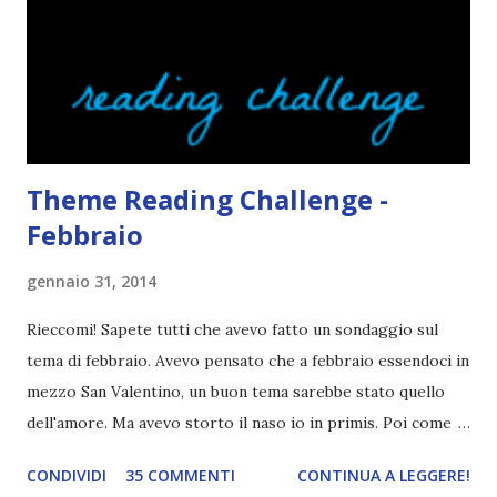
sembrano degli scappati di casa. Ah, poi ci sono le ciocche
ribelli. Che monelli, che trasgry. Oppure tutti i personaggi
dei libri sono dei grandi lettori, fatto sta che io non ho mai
trovato una scena in ...
Theme Reading Challenge -
Febbraio
gennaio 31, 2014
Rieccomi! Sapete tutti che avevo fatto un sondaggio sul
tema di febbraio. Avevo pensato che a febbraio essendoci in
mezzo San Valentino, un buon tema sarebbe stato quello
dell'amore. Ma avevo storto il naso io in primis. Poi come
tema era troppo vago. Così avevo deciso di rendere le cose
CONDIVIDI
35 COMMENTI
CONTINUA A LEGGERE!
più difficili e fare decidere a voi lettori tra storie d'amore