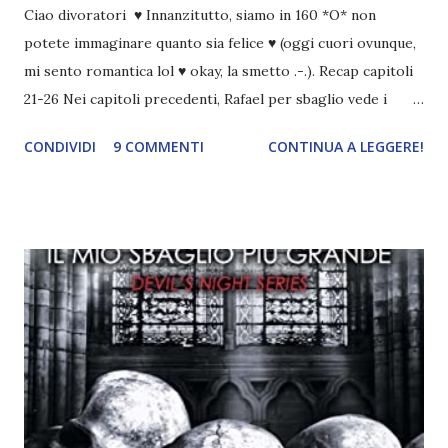
Ciao divoratori ♥ Innanzitutto, siamo in 160 *O* non
potete immaginare quanto sia felice ♥ (oggi cuori ovunque,
mi sento romantica lol ♥ okay, la smetto .-.). Recap capitoli
21-26 Nei capitoli precedenti, Rafael per sbaglio vede i
ricordi di Haniel e i due litigano. In seguito, i mezzi angeli si
CONDIVIDI
9 COMMENTI
CONTINUA A LEGGERE!
incontrano e Hesediel mostra loro come combattere i puri.
Alcuni sono increduli, altri incerti che sia una buona
idea..fatto sta' che si mettono all'opera. Ma è proprio
quando stanno iniziando ad avere dei risultati che spunta un
angelo puro, Elemiah. Ma, a differenza di cosa pensano,
l'angelo non ha intenzione di fare una strage, piuttosto è lì
per avvertili che Mikael non è più "l'angelo puro" che
credono e che potrebbe aver ucciso altri mezzi angeli, tipo
Rafael. A quelle parole, Haniel seguito da altri ibridi, si reca
nell'appartamento, senza risultati. Infine cercano nella
chiesetta. Lì trovano Rafael alle prese con gli angeli puri,