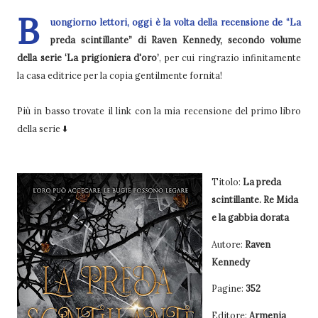
B
uongiorno lettori, oggi è la volta della recensione de “La
preda scintillante” di Raven Kennedy, secondo volume
della serie ‘La prigioniera d'oro’
, per cui ringrazio infinitamente
la casa editrice per la copia gentilmente fornita!
Più in basso trovate il link con la mia recensione del primo libro
della serie ⬇️
Titolo:
La preda
scintillante. Re Mida
e la gabbia dorata
Autore:
Raven
Kennedy
Pagine:
352
Editore:
Armenia