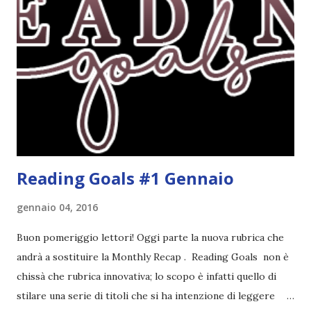
troppo fissata con questo genere ma ho letto pochi libri
thriller e vorrei davvero iniziarne qualcuno. Attraverso il
fuoco - Josephine Angeline \\ 19 settembre. Qualsiasi
libro cita anche soltanto "Salem" deve essere
assolutamente mio. Sono affascinata dalla storia delle
streghe di Salem e se oltre alle streghe aggiungiamo
mondi paralleli e gemelle malefiche, la mia curiosità monta
alle st...
Reading Goals #1 Gennaio
gennaio 04, 2016
Buon pomeriggio lettori! Oggi parte la nuova rubrica che
andrà a sostituire la Monthly Recap . Reading Goals non è
chissà che rubrica innovativa; lo scopo è infatti quello di
stilare una serie di titoli che si ha intenzione di leggere