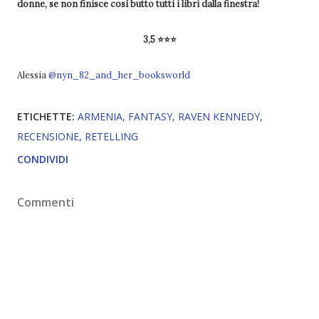
donne, se non finisce così butto tutti i libri dalla finestra!
3,5 ⭐⭐⭐
Alessia
@nyn_82_and_her_booksworld
ETICHETTE:
ARMENIA
FANTASY
RAVEN KENNEDY
RECENSIONE
RETELLING
CONDIVIDI
Commenti