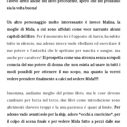
l’avevo detto anche nel libro precedente, spero che nel prossimo
sia la volta buona!
Un altro personaggio molto interessante è invece Malina, la
moglie di Mida, a cui sono affidati come voce narrante alcuni
capitoli del libro
. Per il momento lei è l’opposto di Auren, ha subito
tutto in silenzio, ma adesso invece vuole ribellarsi ed esercitare il
suo potere e l’autorità che le spettano per nascita e sangue, ma
anche per carattere!
Si prospetta come una stronza senza scrupoli
conscia del suo potere di donna che non esista ad usare in tutti i
modi possibili per ottenere il suo scopo, ma quanto la vorrei
vedere prendere finalmente a calci nel sedere Mida!!!!!
Insomma, andiamo meglio del primo libro, ma le cose devono
cambiare per forza nel terzo, due libri come introduzione sono
altrimenti davvero troppi e la mia pazienza è quasi al limite.
Per
adesso vado avanti solo per la ship, adoro *occhi a cuoricino*, per
il colpo di scena finale e per vedere Mida fatto a pezzi dalle sue