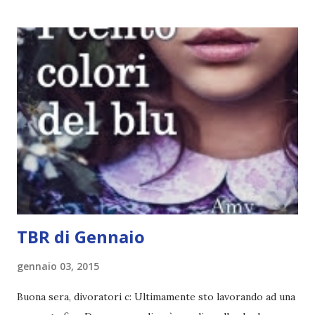
- canzoni base, che sono quelle che ho scelto io; - canzoni
preferite, sono quelle che sceglierete voi; - canzoni bonus,
che sono quelle che decidiamo di non fare ma che qualcun
altro potrebbe decidere di fare; Alla fine del tag si passa il
tag (scusate la ripetizione) ad un'altra blogger. Quest'ultima
aggiunge la sua canzone preferita, una descrizione (come
ho fatto io) e il nome del blog e del profilo (per sapere
anche chi è stato taggato) e dopo passa il tag ad un'altra
blogger che a sua volta deve fare il tag completo più la
canzone scelta dalla persona ch...
TBR di Gennaio
gennaio 03, 2015
Buona sera, divoratori c: Ultimamente sto lavorando ad una