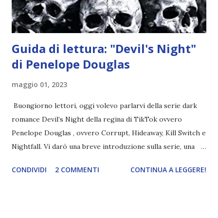
ma questa volta ...
Guida di lettura: "Devil's Night"
di Penelope Douglas
maggio 01, 2023
Buongiorno lettori, oggi volevo parlarvi della serie dark
romance Devil’s Night della regina di TikTok ovvero
Penelope Douglas , ovvero Corrupt, Hideaway, Kill Switch e
Nightfall. Vi darò una breve introduzione sulla serie, una
spiegazione dei personaggi principali e l’ordine di lettura ,
CONDIVIDI
2 COMMENTI
CONTINUA A LEGGERE!
e anche un breve commento sui libri singoli. I libri sono in
ordine di lettura, in modo che sappiate esattamente dove
iniziare, come continuare e soprattutto dove finire con la
storia dei Cavalieri! Titolo: Corrupt - Il mio sbaglio più