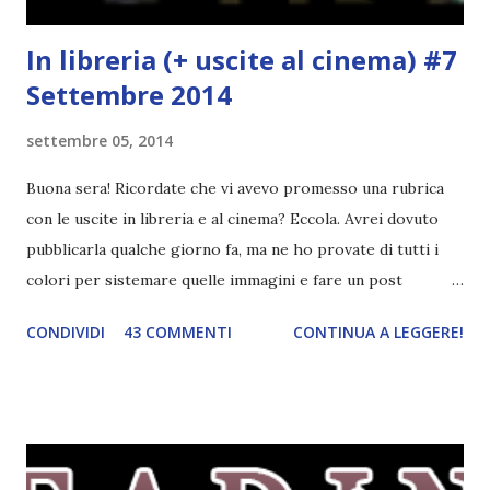
In libreria (+ uscite al cinema) #7
Settembre 2014
settembre 05, 2014
Buona sera! Ricordate che vi avevo promesso una rubrica
con le uscite in libreria e al cinema? Eccola. Avrei dovuto
pubblicarla qualche giorno fa, ma ne ho provate di tutti i
colori per sistemare quelle immagini e fare un post
ordinato! Ora finalmente ci sono riuscita! IN LIBRERIA Per
CONDIVIDI
43 COMMENTI
CONTINUA A LEGGERE!
leggere la trama cliccate sulla copertina. Vi ho segnalato
solo alcune delle uscite, quelle che più hanno attirato la mia
attenzione. Phobia - Wulf Dorn \\ 11 settembre. Ho
sentito parlare benissimo di questo autore per quanto
riguarda i suoi romanzi thriller. Per il momento sono