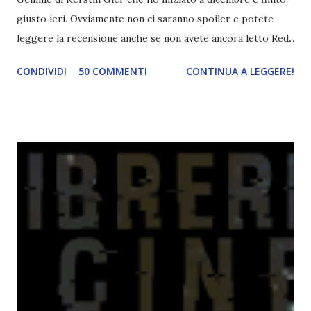
giusto ieri. Ovviamente non ci saranno spoiler e potete
leggere la recensione anche se non avete ancora letto Red.
Per le trame dei libri cliccate sulle cover :3 Red, Blue e
CONDIVIDI
50 COMMENTI
CONTINUA A LEGGERE!
Green sono state delle letture molto piacevoli ma non
nego il fatto che le mie aspettative sono state un po'
deluse. Ho sempre letto recensioni positivissime e su GR il
rating più basso è di tipo quattro stelline o_o. Perciò
potete capire le mie aspettative! Innanzitutto, se la Gier o
la ce avesse deciso di pubblicare la trilogia in un unico libro,
probabilmente lo avrei apprezzato molto di più. Red è
molto introduttivo, nel senso che in trecento pagine non
succede un bel niente. E non ha nemmeno un finale ._.
finisce esattamente nel bel mezzo della storia (anzi, quale
"mezzo" della storia? Questa storia ha praticamente solo
l'inizio!). Stessa cosa con Blue , stessa...