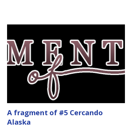
da diabete, storie d'amore/odio, storie strappalacrime. Ma,
visto che decido sempre di testa mia, due giorni prima della
fine di gennaio, ho pensato ad un tema interessante. Potevo
farlo benissimo il prossimo mese, però visto che avrei
fatto decidere a uno di voi, il mese di febbraio era perfetto.
Dunque qual è questo tema, vi starete chiedendo. Il tema di
febbraio è libri ispirati alle favole! Che ve ne pare? Io avrei
un po' di titoli in wishlist ^^ Non avendo letto nessun libro
ispirato alle favole (D:), tutte voi lasciate solo un titolo e
poi a random ne sceglierò tre! Aggiornerò il post, oppure
potrete trova...
A fragment of #5 Cercando
Alaska