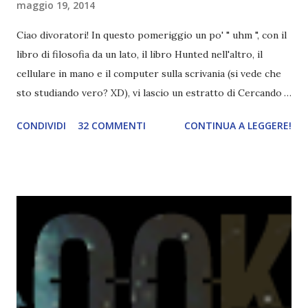
maggio 19, 2014
Ciao divoratori! In questo pomeriggio un po' " uhm ", con il
libro di filosofia da un lato, il libro Hunted nell'altro, il
cellulare in mano e il computer sulla scrivania (si vede che
sto studiando vero? XD), vi lascio un estratto di Cercando
Alaska di John Green ! Da oggi mi impegnerò a essere più
CONDIVIDI
32 COMMENTI
CONTINUA A LEGGERE!
costante nelle rubriche. Odiavo lo sport. Odiavo lo sport,
odiavo quelli che facevano sport, odiavo quelli a cui piaceva
guardarlo, e odiavo chi non odiava quelli che lo facevano o
cui piaceva guardarlo. In terza elementare - l'ultimo anno in
cui si gioca a mini-baseball mia madre voleva che mi facessi
delle amicizie, così mi obbligò a entrare nella squadra dei
Pirati di Orlando. Mi feci degli amici eccome: una masnada di
bambini dell'asilo. Non fu un gran passo avanti, se l'obiettivo
era inserirmi fra i coetanei. Fu soprattutto perché come
statura sovrastavo tutti gli altri giocatori se quell'anno per