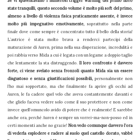
Se vi spaventavano i numerosi trigger warning del primo libro
state tranquilli, questo secondo volume è molto più soft del primo,
almeno a livello di violenza fisica praticamente assente, è invece
molto più impegnativo emotivamente,
soprattutto nella parte
finale dove come sempre è concentrato tutto il bello della storia!
L’autrice è stata molto brava a renderci partecipi della
maturazione di Auren, prima nella sua disperazione, incredulità e
poi rabbia verso Mida a cui è legata con un legame a doppio taglio
che lentamente la sta distruggendo.
Il loro confronto è davvero
forte, ci viene svelato senza fronzoli quanto Mida sia un essere
disgustoso e senza giustificazioni possibili,
personalmente non
l’ho mai sopportato, ma che finalmente fa aprire gli occhi ad
Auren, le fa cadere quel velo che aveva costantemente davanti e
che glielo faceva vedere solo come il suo protettore e non come
invece quell’omuncolo avido di potere che è realmente! E sarebbe
anche ora, perché Auren è sempre un vorrei-ma-non-posso ed in
certi momenti anche no grazie!
Non vedo comunque davvero l’ora
di vederla esplodere e radere al suolo quel castello dorato, vabbè