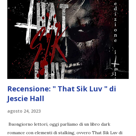
Giugno 2021 Trama tradotta in modo amatoriale Dopo la
morte di mia madre e dei suoi Bonds, mi sono sentita
sollevata nel trovare i miei Bonds. Ero sicuro che tutto
sarebbe andato bene se li avessi avuti. Non lo era. Il destino
della nostra gente è nelle mie mani e so che staremmo
meglio se fossimo soli. Dopo cinque anni di fuga, vengo
catturata e trascinata indietro per affrontare gli uomini da
cui ero scappata. Pensavo di fare la cosa giu...
Recensione: " That Sik Luv " di
Jescie Hall
agosto 24, 2023
Buongiorno lettori, oggi parliamo di un libro dark
romance con elementi di stalking, ovvero That Sik Luv di