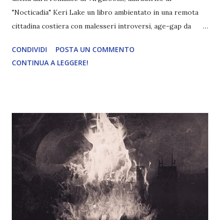
"Nocticadia" Keri Lake un libro ambientato in una remota
cittadina costiera con malesseri introversi, age-gap da
batticuore e antiche dimore. Titolo: Il Maestro di Sale e
CONDIVIDI
POSTA UN COMMENTO
Ossa Autore: Keri Lake Pagine: 552 Editore: Virgibook
CONTINUA A LEGGERE!
Data di pubblicazione: 21 Novembre 2023 Trama: Vi
presento il Diavolo di Blackthorne Manor… Quando ero
bambina, sognavo che un bel cavaliere sarebbe venuto a
salvarmi da quella sciagurata di mia madre. Che sarebbe
montato in sella al suo bianco destriero e avrebbe spezzato
la maledizione che ero destinata a portarmi dietro fin da
quando ero nata. È buffo come la storia sia cambiata nel
tempo. Come la fiaba si sia trasformata in qualcosa di molto
più contorto e oscuro di quanto avessi mai immaginato.
Nella realtà, il mio cavaliere è sfregiato e spezzato, vive da
solo in un castello di ossa che si affaccia sul mare. Non mi
sta cercando. Non lo...