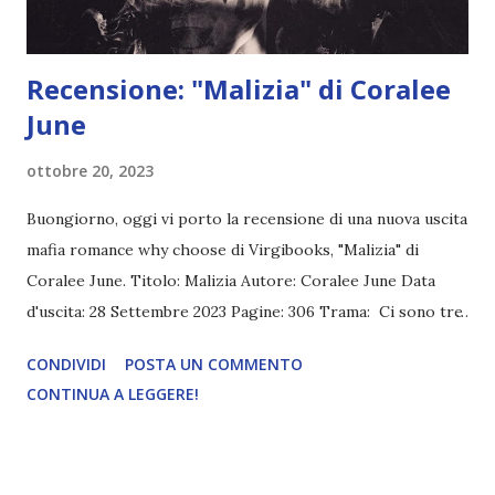
Recensione: "Malizia" di Coralee
June
ottobre 20, 2023
Buongiorno, oggi vi porto la recensione di una nuova uscita
mafia romance why choose di Virgibooks, "Malizia" di
Coralee June. Titolo: Malizia Autore: Coralee June Data
d'uscita: 28 Settembre 2023 Pagine: 306 Trama: Ci sono tre
regole per essere migliori amici di una principessa della
CONDIVIDI
POSTA UN COMMENTO
mafia: 1. Non fare domande personali, 2. Non presentarsi a
CONTINUA A LEGGERE!
casa sua senza invito, 3. Non far capire mai e poi mai a
nessuno che siete amici. Per tre anni, io ho seguito le
regole. Vicky e io ci vedevamo una volta alla settimana al