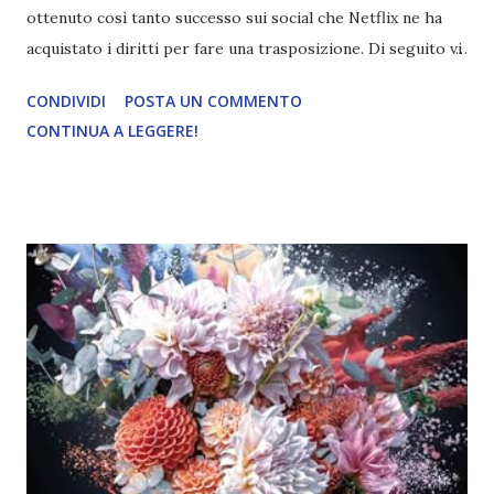
ottenuto così tanto successo sui social che Netflix ne ha
acquistato i diritti per fare una trasposizione. Di seguito vi
lascio la mia recensione del libro. Titolo: Lights out
CONDIVIDI
POSTA UN COMMENTO
Autrice: Navessa Allen Pagine: 444 Editore: Mondadori
CONTINUA A LEGGERE!
Anno di pubblicazione: 2026 (ita) Prezzo: 12,99 €
disponibile in ebook, cartaceo e audiolibro Volevo un uomo
con un'anima nera come la notte. Qualcuno che mettesse a
ferro e fuoco il mondo per me. Aly Cappellucci ha trovato il
suo kink ideale: gli uomini mascherati online. Niente supera
la fantasia di un maschio tatuato e col volto coperto che le
dà la caccia. Ma non avrebbe mai immaginato che un
messaggio inviato da ubriaca avrebbe trasformato quei
sogni in realtà. Josh Hammond ha trascorso la sua vita
evitando le luci della ribalta, ma il suo personaggio online è
un'altra storia: ha milioni di follower, ma solo una gli
interessa,...