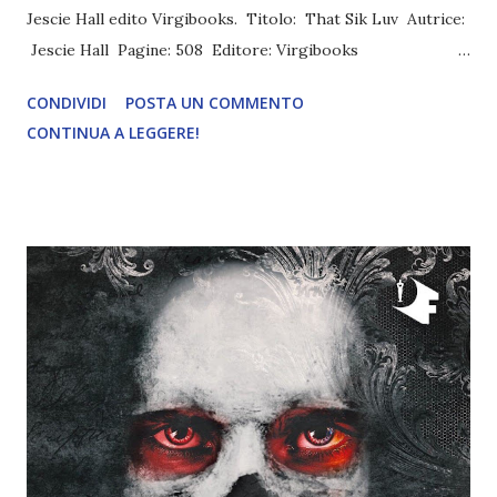
Jescie Hall edito Virgibooks. Titolo: That Sik Luv Autrice:
Jescie Hall Pagine: 508 Editore: Virgibooks
Pubblicazione: 14 Luglio 2023 Trama: La fornicazione è
CONDIVIDI
POSTA UN COMMENTO
peccato. A quanto si legge, dovremmo sfuggire
CONTINUA A LEGGERE!
all'immoralità sessuale. Tutti gli altri peccati che le persone
commettono sono proiettati al di fuori del corpo, ma
l’individuo sessualmente immorale compie un peccato che
va contro il proprio corpo. Ci insegnano che questi
pensieri e queste azioni sono immorali. Ma quel lato oscuro
che vive dentro ognuno di noi - la vera natura dell'uomo -
ci spinge a cercare quel bisogno che ci arde dentro,
pretendendo di essere liberato. Nel midollo delle nostre
ossa giace quella necessità intrinseca, un disperato
tentativo di fuga. Un comportamento innato,
apparentemente fuori dal nostro controllo. Un’attitudine
che brama a gran voc...