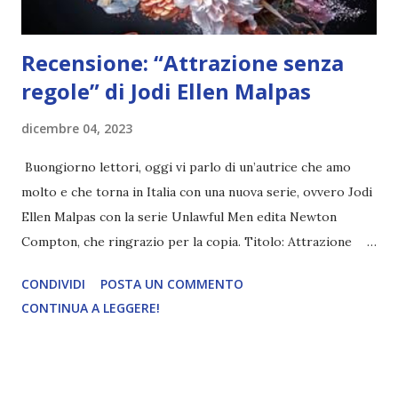
Recensione: “Attrazione senza
regole” di Jodi Ellen Malpas
dicembre 04, 2023
Buongiorno lettori, oggi vi parlo di un’autrice che amo
molto e che torna in Italia con una nuova serie, ovvero Jodi
Ellen Malpas con la serie Unlawful Men edita Newton
Compton, che ringrazio per la copia. Titolo: Attrazione
senza regole Autore: Jodi Ellen Malpas Pagine: 384 Editore:
CONDIVIDI
POSTA UN COMMENTO
Newton Compton Data di pubblicazione: 24 Novembre
CONTINUA A LEGGERE!
2023 Trama: Rose Cassidy non vive, si limita a esistere.
Lasciarsi intorpidire dal dolore e dalla paura è l'unico modo
che ha per sopravvivere alle crudeli leggi che hanno
sempre governato la sua vita. E così quando per un mortale