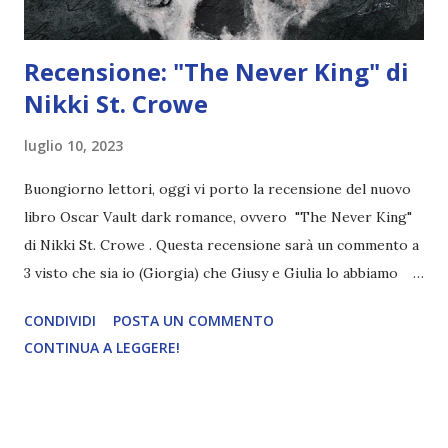
Recensione: "The Never King" di
Nikki St. Crowe
luglio 10, 2023
Buongiorno lettori, oggi vi porto la recensione del nuovo
libro Oscar Vault dark romance, ovvero "The Never King"
di Nikki St. Crowe . Questa recensione sarà un commento a
3 visto che sia io (Giorgia) che Giusy e Giulia lo abbiamo
letto! Titolo: The Never King Autrice: Nikki St. Crowe
CONDIVIDI
POSTA UN COMMENTO
Pagine: 204 Editore: Oscar Vault Mondadori
CONTINUA A LEGGERE!
Pubblicazione: 6 Giugno 2023 Traduttore: Maria Concetta
Scotto di Santillo Trama: Da duecento anni ogni donna
Darling sparisce il giorno del suo diciottesimo compleanno.
Alcune stanno via un giorno, altre una settimana o un mese.