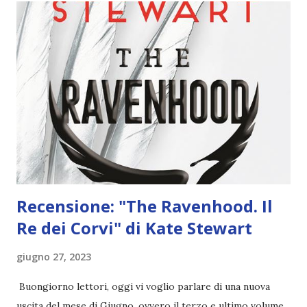
Ma tornano sempre distrutte. Oggi compio diciotto anni e
la mamma si sta affannando a sbarrare porte e finestre. Non
servirà a niente. Perché non appena scenderà la notte, lui
verrà per me. E, questa volta, Peter Pan e i Ragazzi
Sperduti non mi lasceranno più andare. RECENSIONE THE
NEVER KING DI NIKKI ST. CROWE Cosa puoi aspettarti...
🏝 ...
Recensione: "The Ravenhood. Il
Re dei Corvi" di Kate Stewart
giugno 27, 2023
Buongiorno lettori, oggi vi voglio parlare di una nuova
uscita del mese di Giugno, ovvero il terzo e ultimo volume