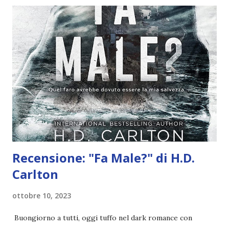
ristorante in cui lavoravo. Io ero il suo angolo di normalità,
lei era l'unica persona di cui potessi fidarmi. Magari non
aveva nulla di convenzionale, ma funzionava per noi. Una
sera si è scatenato l'inferno e io mi sono ritrovata in mezzo
a una battaglia cruenta in cui abbiamo quasi perso la vita.
Sono finita faccia a faccia coi pericolosi fratelli maggiori di
Vicky. Anthony, William e Nicholas Civella - gli esponenti
della mafia di Kansas City. Dopo ave...
Recensione: "Fa Male?" di H.D.
Carlton
ottobre 10, 2023
Buongiorno a tutti, oggi tuffo nel dark romance con