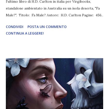
l'ultimo libro di H.D. Carlton in italia per Virgibooks,
standalone ambientato in Australia su un isola deserta, "Fa
Male?". Titolo: Fa Male? Autore: H.D. Carlton Pagine: 456
Editore: VirgiBooks Data d'uscita: 29 Luglio 2023 Trama:
CONDIVIDI
POSTA UN COMMENTO
Chi sono? Ho dimenticato la risposta a questa domanda
CONTINUA A LEGGERE!
molto tempo fa. Da quando sono scappata da quella casa,
così bramosa di darmi alla fuga. Me ne sono andata con solo
i miei vestiti addosso e i calzini ai piedi. Da quel giorno in
poi, ho camminato soltanto con delle scarpe rubate. Potrei
essere una ragazza che cerca il senso della vita in uomini
senza volto? Erano tutti così insignificanti. Finché non è
arrivato lui. Mi ha portata sotto una cascata e mi ha fatto
dimenticare il mio nome, e in cambio io mi sono presa il
suo. Enzo Vitale. Un uomo enigmatico che amerà sempre e
solo il mare profondo. O meglio, i predatori che lo abitano.
A quanto pare non è così...