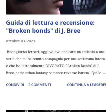
Guida di lettura e recensione:
"Broken bonds" di J. Bree
ottobre 03, 2023
Buongiorno lettori, oggi volevo dedicare un articolo a una
serie che mi ha tenuto compagnia per una settimana intera
e che ho letteralmente DIVORATO: "Broken Bonds" di J.
Bree, serie urban fantasy romance reverse harem. Qui le
informazioni del primo libro, al quale seguirà una guida di
CONDIVIDI
2 COMMENTI
CONTINUA A LEGGERE!
lettura con l'ordine di lettura, e delle informazioni sul
mondo e sui personaggi della Broken Bonds, o meglio dire
"Bonds That Tie" serie. Titolo: Broken Bonds Autrice: J.
Bree Pagine: 289 Editore: self publish Pubblicazione: 28