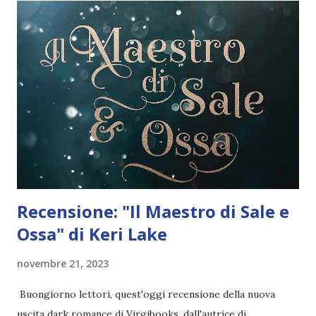
gioco di potere viene ceduta come ostaggio al famigerato
Danny Black, sente che è solo l'ennesima sfida da
sopportare, l'ennesima prova da superare. Ha sentito
parlare dell'uomo soprannominato l'Inglese per il suo forte
accento. È insensibile, spietato. Nessuna delle voci che
girano su di lui l'aveva messa però al corrente della sua
bellezza oscura e magnetica. Quando incontra i suoi occhi,
Rose sente c...
Recensione: "Il Maestro di Sale e
Ossa" di Keri Lake
novembre 21, 2023
Buongiorno lettori, quest'oggi recensione della nuova
uscita dark romance di Virgibooks, dall'autrice di