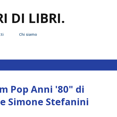
Passa ai contenuti principali
 DI LIBRI.
ti
Chi siamo
hetta
becco giallo
m Pop Anni '80" di
e Simone Stefanini