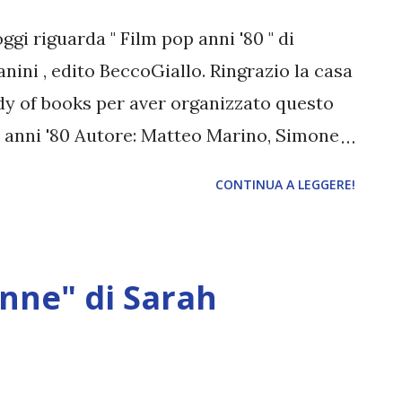
oggi riguarda " Film pop anni '80 " di
ini , edito BeccoGiallo. Ringrazio la casa
ady of books per aver organizzato questo
p anni '80 Autore: Matteo Marino, Simone
: Becco Giallo Anno: 2020 Compralo a
CONTINUA A LEGGERE!
0 sono legati ai ricordi, a una stagione
i film con i quali siamo cresciuti non hanno
gia: hanno colonizzato l'immaginario
nne" di Sarah
o e Simone Stefanini prendono in esame
ella DeLorean, tornano bambini, in sala, coi
no anche nei panni di chi vede quei
, magari per la prima volta o all'ennesimo