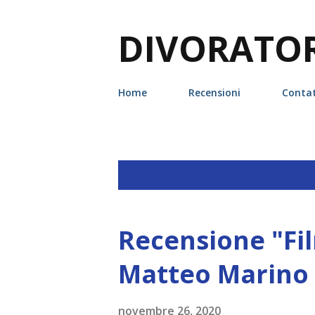
DIVORATORI
Home
Recensioni
Contat
P
Visualizzazione dei post con l'etic
o
s
Recensione "Fil
t
Matteo Marino 
novembre 26, 2020