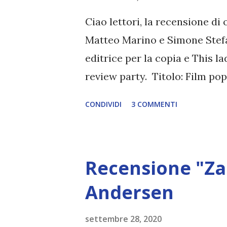
Ciao lettori, la recensione di 
Matteo Marino e Simone Stefan
editrice per la copia e This l
review party. Titolo: Film po
Stefanini Pagine: 416 Editore
CONDIVIDI
3 COMMENTI
18,05€ I film pop degli anni '8
irripetibile della vita. Ma que
a che fare solo con la nostal
Recensione "Za
contemporaneo. Matteo Marin
28 film pop + 1 e, alla guida d
Andersen
popcorn in mano. Ma si metto
settembre 28, 2020
classici con gli occhi di oggi