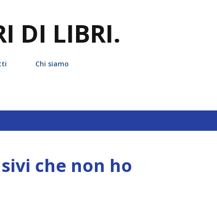
Passa ai contenuti principali
 DI LIBRI.
ti
Chi siamo
hetta
veronica roth
sivi che non ho