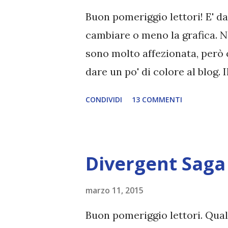
l'ultimo capitolo della trilogi
Buon pomeriggio lettori! E' d
primi due volumi oppure se leg
cambiare o meno la grafica. No
sono molto affezionata, però 
dare un po' di colore al blog.
colori come l'arancione o il 
CONDIVIDI
13 COMMENTI
prima di passare alla recension
che io e Nym abbiamo pubblica
realtà non è un vero e propri
Divergent Saga
partire. Se avete dei suggerim
in un commento. Titolo: IN
marzo 11, 2015
DIVERGENT #2 Pagine: 510 Ed
Buon pomeriggio lettori. Qua
cambiare il destino di una per