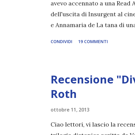
avevo accennato a una Read Al
qualsiasi essa sia, le conseg
dell'uscita di Insurgent al ci
attorno a lei sta crollando, Tr
e Annamaria de La tana di una
organizzate ed ecco quello ch
CONDIVIDI
19 COMMENTI
giovedì 12 Marzo e si svolger
Read Along . Abbiamo deciso di
facebook perché avendo poco
Recensione "Di
di fare qualcosa di veloce e 
abbiamo inserito nemmeno una
Roth
l'intera trilogia, ma quello ch
ottobre 11, 2013
Divergent e Insurgent prima de
Allegiant invece probabilmen
Ciao lettori, vi lascio la rec
lo leggeremo con calma, magar