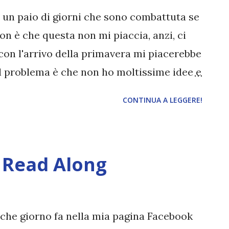
a. Non ho ancora deciso se rileggerò i
a un paio di giorni che sono combattuta se
gerò le graphic novel, in ...
n è che questa non mi piaccia, anzi, ci
con l'arrivo della primavera mi piacerebbe
 Il problema è che non ho moltissime idee e
verde mi stancano subito e_e Anyway,
CONTINUA A LEGGERE!
e del giorno, vi lascio il primo tutorial
to su Book Blogger Side Effects . In
o tutorial, ma da qualcosa dovevamo pur
 Read Along
enti per post successivi, fatecelo sapere
SURGENT Autore: VERONICA ROTH Serie:
itore: DE AGOSTINI Una scelta può
lche giorno fa nella mia pagina Facebook
sona... o annientarlo del tutto. Ma