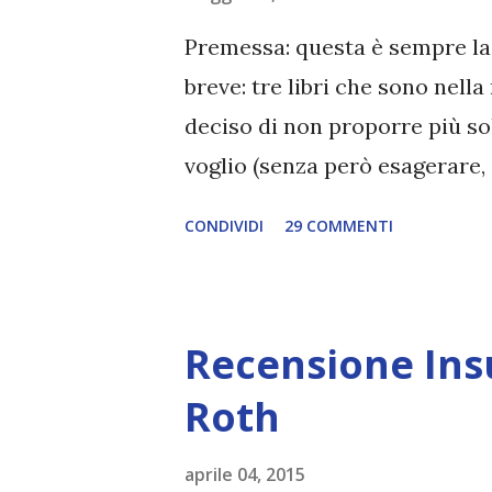
Premessa: questa è sempre la 
breve: tre libri che sono nella
deciso di non proporre più sol
voglio (senza però esagerare, 
conclusivi che non ho ancora 
CONDIVIDI
29 COMMENTI
recensioni, mi sono accorta ch
peggio, che per alcune mi man
persona che sono. Champion, 
Recensione Ins
di Marie Lu mi viene da piang
e Prodigy , ma avendoli letti 
Roth
e avendo dovuto aspettare più
aprile 04, 2015
rimosso dettagli importanti e