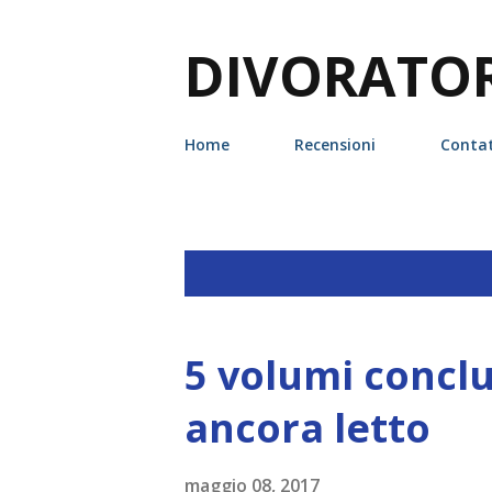
DIVORATORI
Home
Recensioni
Contat
P
Visualizzazione dei post con l'etic
o
s
5 volumi conclu
t
ancora letto
maggio 08, 2017