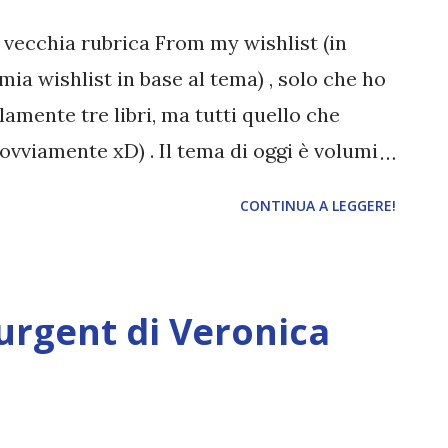
vecchia rubrica From my wishlist (in
 mia wishlist in base al tema) , solo che ho
amente tre libri, ma tutti quello che
ovviamente xD) . Il tema di oggi è volumi
letto . Dando un'occhiata alle vecchie
CONTINUA A LEGGERE!
e ho un po' di serie da finire, ma, ancora
ca solo l'ultimo volume. Che brutta
Marie Lu Ogni volta che penso alla serie
urgent di Veronica
ere. Ho amato i primi due volumi, Legend
quando uscirono in libreria (2014 gente D:)
 di un anno per Champion , alla fine avevo
 non mi sono sentita pronta ad affrontare