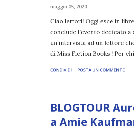
Dove. La strega e il cacciato
maggio 05, 2020
Editore: HarperCollins Anno: 
Ciao lettori! Oggi esce in libr
conclude l'evento dedicato a 
un'intervista ad un lettore ch
di Miss Fiction Books ! Per ch
un'influencer e una booktuber
CONDIVIDI
POSTA UN COMMENTO
analisi e riflessioni non solo
(è lei l'ideatrice di Feminist Fr
Bardugo è risaputo , per que
BLOGTOUR Auror
riguardo. Buona lettura! Tito
Pagine: 420 Editore: Mondador
a Amie Kaufman 
"Alex" Stern è la matricola più