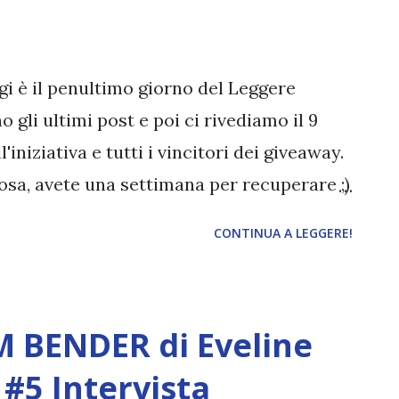
per questo sogna già di reclutare la
a causa del suo voler fare l'eroe a tutti i
no assegnati d'ufficio i cad...
gi è il penultimo giorno del Leggere
 gli ultimi post e poi ci rivediamo il 9
'iniziativa e tutti i vincitori dei giveaway.
cosa, avete una settimana per recuperare ;)
CONTINUA A LEGGERE!
 BENDER di Eveline
#5 Intervista