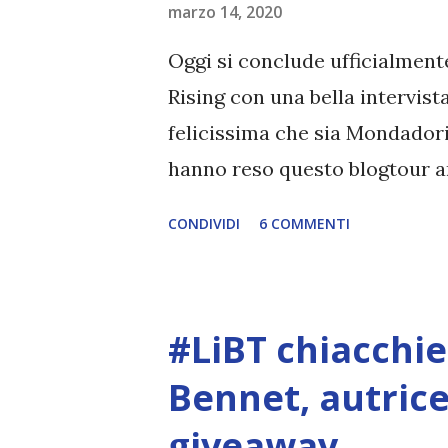
marzo 14, 2020
sobborghi di Los Angeles con
presto la scuola e, giovanissi
Oggi si conclude ufficialmente
loschi e spacciatori, lavoretti 
Rising con una bella intervis
felicissima che sia Mondadori
hanno reso questo blogtour an
solo le risposte alle mie dom
CONDIVIDI
6 COMMENTI
Court of Dreams troverete le a
Kaufman, Jay Kristoff Serie: 
Mondadori Compralo a 16,91€ È
#LiBT chiacchie
anno dell'Aurora Academy sta 
missione. L'allievo migliore de
Bennet, autrice 
virtù della sua eccellenza, gl
giveaway