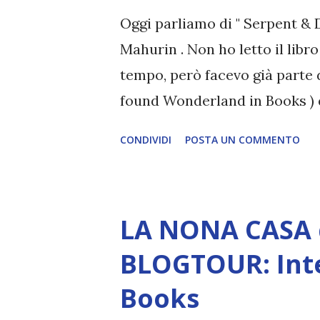
all'intervista! 1) Ciao Elena, b
Oggi parliamo di " Serpent & D
presentarti brevemente ai miei 
Mahurin . Non ho letto il libr
tempo, però facevo già parte 
found Wonderland in Books ) 
intervistare le blogger che l
CONDIVIDI
POSTA UN COMMENTO
sulla storia per capire se eff
Ci tengo a specificare che q
la casa editrice! Le blogger 
LA NONA CASA 
Silvy, sono: Maria Cristina ( C
Words of books ), Elena ( Sunf
BLOGTOUR: Inter
Debs' court of dreams ), Anita 
Books
all'intervista, vi lascio tutte 