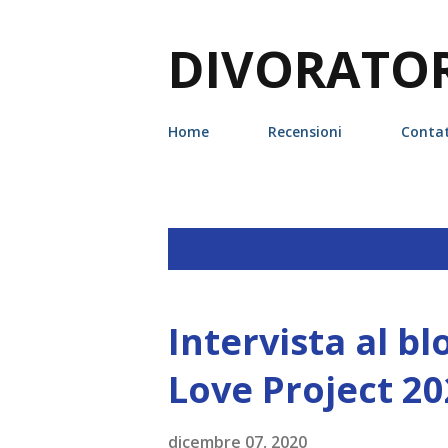
DIVORATORI
Home
Recensioni
Contat
P
Visualizzazione dei post con l'etic
o
s
Intervista al b
t
Love Project 20
dicembre 07, 2020