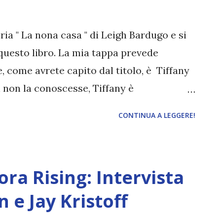
re Autore: Shelby Mahurin Pagine: 528
2020 Compralo a ...
eria " La nona casa " di Leigh Bardugo e si
questo libro. La mia tappa prevede
e, come avrete capito dal titolo, è Tiffany
i non la conoscesse, Tiffany è
 molto apprezzata soprattutto per le sue
CONTINUA A LEGGERE!
 sui libri, ma anche su tematiche importanti
iday ). Il suo amore per i libri della
sto ho pensato di farle qualche domanda a
a Rising: Intervista
lo: La nona casa Autore: Leigh Bardugo
i Anno: 2020 (ita) \ 2019 (eng) Galaxy
e Jay Kristoff
 atipica di tutta Yale. Cresciuta nei