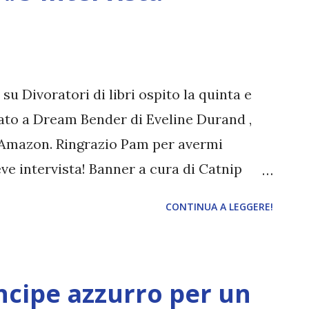
su Divoratori di libri ospito la quinta e
ato a Dream Bender di Eveline Durand ,
 Amazon. Ringrazio Pam per avermi
eve intervista! Banner a cura di Catnip
Dream Bender Autrice: Eveline Durand
CONTINUA A LEGGERE!
 uscita: 13 Giugno 2016 Pagine: 264
zzo eBook: €1,99 Se ti dicessero che la
i fosse in realtà una dote? Se
ncipe azzurro per un
i possiede queste abilità per addestrare