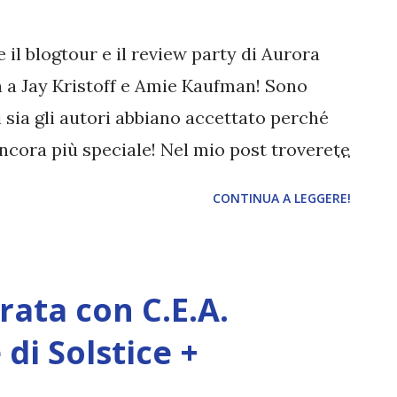
 una madre hippie, abbandona molto
ma, entra in un mondo fatto di fidanzati
 il blogtour e il review party di Aurora
senza futuro e...
ta a Jay Kristoff e Amie Kaufman! Sono
 sia gli autori abbiano accettato perché
cora più speciale! Nel mio post troverete
ande, mentre da Anima in Penna e Debs'
CONTINUA A LEGGERE!
ltre. T itolo: Aurora Rising Autore: Amie
AuroraCircle_01 Pagine: 300 Editore:
 l'anno 2380 e ai cadetti dell'ultimo
rata con C.E.A.
per essere affidata la prima vera
lla scuola, Tyler Jones, sa che, proprio in
di Solstice +
i verrà concesso di comporre a suo