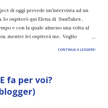
ject di oggi prevede un'intervista ad un
a. Io ospiterò qui Elena di Sunflakes ,
empo e con la quale almeno una volta al
non, mentre lei ospiterà me. Voglio
esto sarà il primo di una lunga serie di
CONTINUA A LEGGERE!
una rubrica di questo tipo è nata mesi fa, ma
 metterla in pratica. Quello che voglio
ovi blogger e chi si nasconde dietro, ma
 fa per voi?
renti al mondo dei libri e della book
i persone contattare, però nel caso in cui
 blogger)
ista, vi lascio un modulo da compilare (
essa appena possibile. Ora passiamo