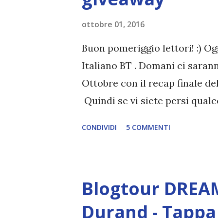
piacimento la propria crew e 
squadra perfetta. Peccato che, 
ottobre 01, 2016
costi, come punizione gli venga
Buon pomeriggio lettori! :) Og
Italiano BT . Domani ci saranno
Ottobre con il recap finale dell
Quindi se vi siete persi qual
ma passiamo al post di oggi!!
CONDIVIDI
5 COMMENTI
Blogtour DREAM
Durand - Tappa 