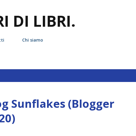
Passa ai contenuti principali
 DI LIBRI.
ti
Chi siamo
hetta
intervista
log Sunflakes (Blogger
20)