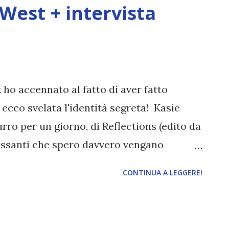
ti Dream Benders? Jordan Skinner è tra
 West + intervista
 con simili qualità. Da adolescente,
ne sottoposta a un esperimento per
sce a sfuggire all'organizzazione, ma non
 ho accennato al fatto di aver fatto
 ecco svelata l'identità segreta! Kasie
urro per un giorno, di Reflections (edito da
eressanti che spero davvero vengano
 gentilissima (e dolcissima <3 ) e mi ha
CONTINUA A LEGGERE!
ma di scoprire le risposte dell'autrice,
 Titolo: Principe Azzurro per un giorno
ondadori Anno: 2015 La sera del ballo di