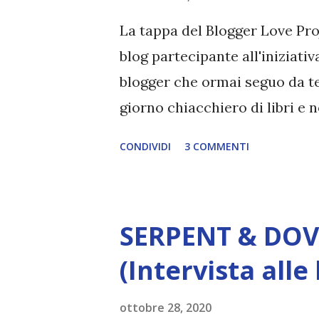
La tappa del Blogger Love Pro
blog partecipante all'iniziativ
blogger che ormai seguo da t
giorno chiacchiero di libri e 
approfittarne per dirvi che qu
CONDIVIDI
3 COMMENTI
interviste . Infatti l'idea di 
purtroppo non sono riuscita a
non è solo farvi conoscere nu
SERPENT & DOVE
anche parlare di argomenti ine
community. Ho già una lista d
(Intervista alle
foste interessati ad un'interv
ottobre 28, 2020
eccolo ). Vi contatterò io st