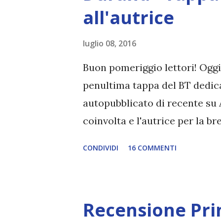
all'autrice
luglio 08, 2016
Buon pomeriggio lettori! Oggi 
penultima tappa del BT dedic
autopubblicato di recente su
coinvolta e l'autrice per la br
Design IL ROMANZO Titolo: 
CONDIVIDI
16 COMMENTI
Editore: Self-Publishing Data
Prezzo Cartaceo: € 12,00 Pre
capacità di controllare i sogn
Recensione Pri
un'organizzazione cercasse ch