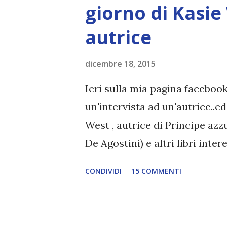
degli agenti speciali, chiama
giorno di Kasie
quel due per cento di persone
autrice
assieme alla sua famiglia vie
testare il suo potenziale. Rie
dicembre 18, 2015
ad Alexander Shelton,...
Ieri sulla mia pagina facebook
un'intervista ad un'autrice..ed
West , autrice di Principe azz
De Agostini) e altri libri int
pubblicati in italiano, è stata
CONDIVIDI
15 COMMENTI
concesso qualche domanda. Pri
vi lascio la mia recensione :)
Autore: Kasie West Editore: M