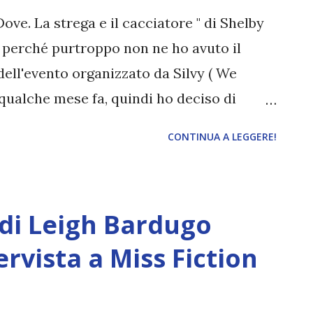
envenuta su Divoratori di libri! Vuoi
ove. La strega e il cacciatore " di Shelby
lettori? Ciao Giusy, e grazie di ospi...
o perché purtroppo non ne ho avuto il
dell'evento organizzato da Silvy ( We
qualche mese fa, quindi ho deciso di
o hanno letto, facendo loro delle domande
CONTINUA A LEGGERE!
ettivamente possa fare per me (e per voi).
uesto evento non è in collaborazione con
che hanno risposto alle domande, oltre
di Leigh Bardugo
hronicles of a bookaholic ), Clarissa (
lakes ), Franci ( Coffee&Books ), Deborah (
vista a Miss Fiction
( L'ora del libro ). Prima di passare
le informazioni sul libro. Titolo: Serpent &