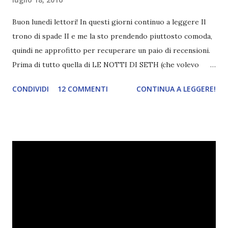
Buon lunedì lettori! In questi giorni continuo a leggere Il
trono di spade II e me la sto prendendo piuttosto comoda,
quindi ne approfitto per recuperare un paio di recensioni.
Prima di tutto quella di LE NOTTI DI SETH (che volevo
pubblicare durante l'iniziativa Leggere Italiano , ma per il
CONDIVIDI
12 COMMENTI
CONTINUA A LEGGERE!
momento è stata rimandata a settembre perché ci
sembrava il periodo più adatto) che avrei dovuto pubblicare
tempo fa. Non ho mai letto nulla di Alessia Esse, ma ho
sempre desiderato leggere i suoi libri. Seguo la pagina
facebook dell'autrice e il suo blog e sono stata subito
incuriosita da Le notti di Seth . La trama mi ha conquistata
sin da subito ed ero troppo curiosa di leggerlo. Così
quando Alessia ha annunciato che il libro non sarebbe
uscito a novembre ma bensì in quel preciso istante, mi sono
azzardata a chiedere una copia per la recensione. Dovete