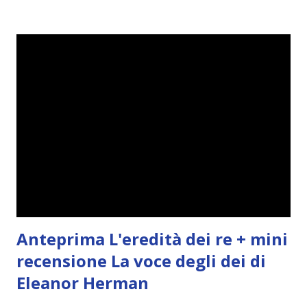
Prezzo Cartaceo: € 12,00 Prezzo eBook: €1,99 Se ti
dicessero che la capacità di controllare i sogni fosse in
realtà una dote? Se un'organizzazione cercasse chi
possiede queste abilità per addestrare degli agenti speciali,
chiamati Dream Benders? Jordan Skinner è tra quel due
per cento di persone con simili qualità. Da adolescente,
assieme alla sua famiglia viene sottoposta a un esperimento
per testare il suo potenziale. Riesce a sfuggire
all'organizzazione, ma non ad Alexander Shelton,...
Anteprima L'eredità dei re + mini
recensione La voce degli dei di
Eleanor Herman