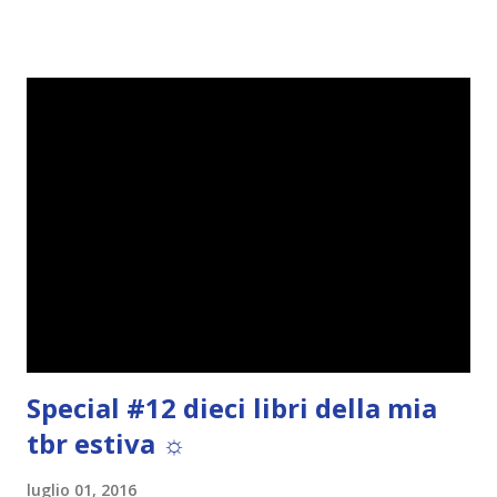
Tra due mondi ( Half-blood) Serie: Covenant #1 Autrice:
Jennifer L. Armentrout Editore: Harper Collins Italia Data
uscita: 7 Luglio 2016 Gli Hematoi discendono dall'unione di
dei e mortali, e i figli di due Hematoi di sangue puro hanno
poteri di origine divina. I nati dall'unione tra i figli degli
Hematoi e i mortali, invece... be', non proprio. I
Mezzosangue hanno solo due possibilità: venire addestrati
per diventare Sentinelle con il compito di combattere e
uccidere i daimon o diventare servitori nelle dimore dei
Puri. La diciassettenne Alexandria preferirebbe rischiare la
vita lottando piuttosto che s...
Special #12 dieci libri della mia
tbr estiva ☼
luglio 01, 2016