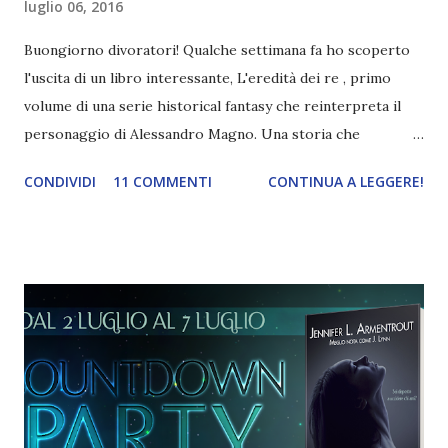
luglio 06, 2016
Buongiorno divoratori! Qualche settimana fa ho scoperto
l'uscita di un libro interessante, L'eredità dei re , primo
volume di una serie historical fantasy che reinterpreta il
personaggio di Alessandro Magno. Una storia che
promette davvero bene e che personalmente non vedo
CONDIVIDI
11 COMMENTI
CONTINUA A LEGGERE!
l'ora di leggere. La novella prequel, La voce degli dei, è
invece disponibile gratuitamente dal mese scorso, e io ne
ho approfittato, nell'attesa che esca il primo volume. Oggi
quindi vi propongo l'anteprima del libro e il mio breve
parere sulla novella prequel. Titolo: L'eredità dei re (Legacy
of kings) Serie: Stirpe di dei e di re #1 Autore: Eleanor
Herman Editore: HarperCollins Italia Data di uscita: 14
luglio In un tempo in cui gli dei sono ciechi alle sofferenze
degli uomini, gli ultimi demoni infuriano nelle pianure e il
male si agita al confine delle terre conosciute, in un tempo