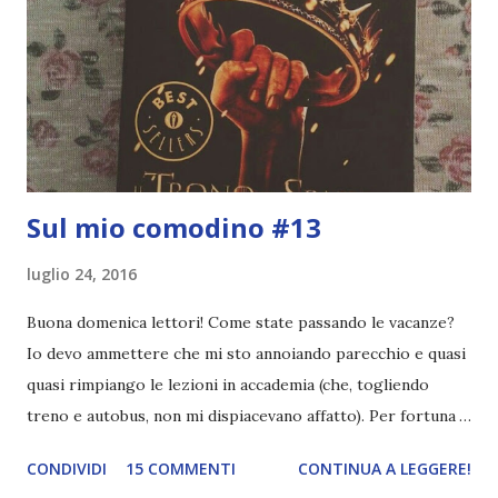
Sul mio comodino #13
luglio 24, 2016
Buona domenica lettori! Come state passando le vacanze?
Io devo ammettere che mi sto annoiando parecchio e quasi
quasi rimpiango le lezioni in accademia (che, togliendo
treno e autobus, non mi dispiacevano affatto). Per fortuna
ci sono i libri ♥ anche se ormai aggiorno una volta a
CONDIVIDI
15 COMMENTI
CONTINUA A LEGGERE!
settimana (se va bene), leggo sempre, anche se non proprio