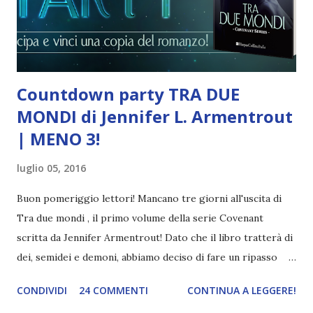
in cui le città bruciano e dalle loro ceneri nascono nuovi
imperi... ... il giovane A...
Countdown party TRA DUE
MONDI di Jennifer L. Armentrout
| MENO 3!
luglio 05, 2016
Buon pomeriggio lettori! Mancano tre giorni all'uscita di
Tra due mondi , il primo volume della serie Covenant
scritta da Jennifer Armentrout! Dato che il libro tratterà di
dei, semidei e demoni, abbiamo deciso di fare un ripasso
generale delle divinità. La mia tappa in particolare tratterà
CONDIVIDI
24 COMMENTI
CONTINUA A LEGGERE!
di Demetra (dea che tra l'altro adoro❤) e Dioniso. Titolo: