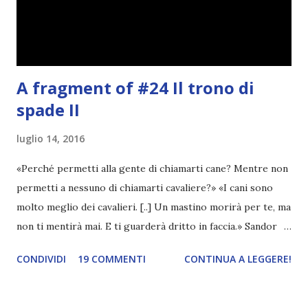
sapere che è una cosa che faccio raramente perché mi
imbarazza da morire e perché, be', lo sapete, sono sempre
la pecora nera d...
A fragment of #24 Il trono di
spade II
luglio 14, 2016
«Perché permetti alla gente di chiamarti cane? Mentre non
permetti a nessuno di chiamarti cavaliere?» «I cani sono
molto meglio dei cavalieri. [..] Un mastino morirà per te, ma
non ti mentirà mai. E ti guarderà dritto in faccia.» Sandor
Clegane le afferrò il mento sollevandolo, le sue dita una
CONDIVIDI
19 COMMENTI
CONTINUA A LEGGERE!
morsa dolorosa. «Molto di più di quanto sanno fare gli
uccelletti, o sbaglio? E io non l'ho ancora avuta, la mia
canzone.» «Io..ne so una su Florian e Jonquil.» «Florian e