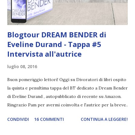
in questi capitoli che la storia ingrana tanto da non riuscire
a mettere il libro giù. Ho letto Half bad n...
Blogtour DREAM BENDER di
Eveline Durand - Tappa #5
Intervista all'autrice
luglio 08, 2016
Buon pomeriggio lettori! Oggi su Divoratori di libri ospito
la quinta e penultima tappa del BT dedicato a Dream Bender
di Eveline Durand , autopubblicato di recente su Amazon.
Ringrazio Pam per avermi coinvolta e l'autrice per la breve
intervista! Banner a cura di Catnip Design IL ROMANZO
CONDIVIDI
16 COMMENTI
CONTINUA A LEGGERE!
Titolo: Dream Bender Autrice: Eveline Durand Editore:
Self-Publishing Data uscita: 13 Giugno 2016 Pagine: 264