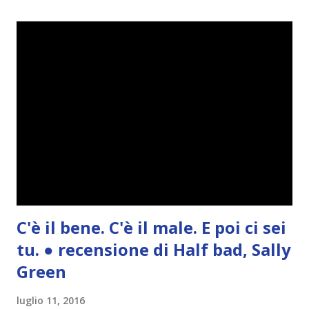
Jonquil? Un idiota e la sua troia. Risparmiamela. Un giorno
però, io l'avrò una canzone da te, che ti piaccia o no.»
@crediti La scena, anche se un po' rude, ha un ché di
romantico.. ♥
C'è il bene. C'è il male. E poi ci sei
tu. ● recensione di Half bad, Sally
Green
luglio 11, 2016