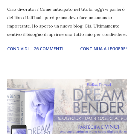
Ciao divoratori! Come anticipato nel titolo, oggi vi parlerò
del libro Half bad , però prima devo fare un annuncio
importante. Ho aperto un nuovo blog. Già. Ultimamente
sentivo il bisogno di aprirne uno tutto mio per condividere
le mie passioni e di cambiare aria, per questo ho scelto la
CONDIVIDI
26 COMMENTI
CONTINUA A LEGGERE!
piattaforma Wordpress. Se vi va di seguirmi anche li
tramite mail o bloglovin, trovata il blog a questo indirizzo .
E adesso passiamo al libro. Non avevo alte aspettative
perché circa uno-due anni fa avevo dato un'occhiata alle
prime pagine e non mi erano piaciute a causa dello stile
dell'autrice, invece quando l'ho letto di recente si è rivelato
niente male, nonostante la seconda persona singolare non è
mi è piaciuta lo stesso. Comunque per fortuna si tratta solo
dei primi capitoli - avevo paura che tutto il libro fosse
narrato così! - , dopo la narrazione cambia. Sono proprio