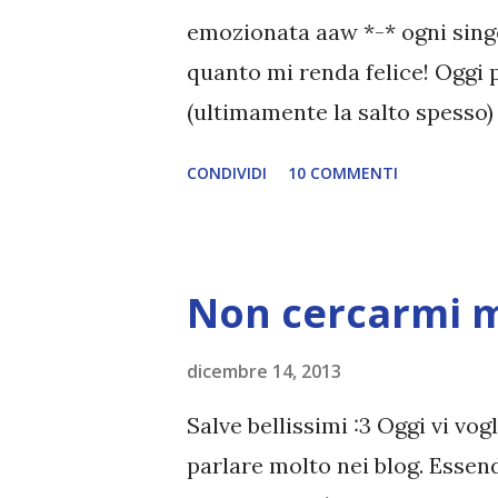
soddisfarla era anche consapevo
emozionata aaw *-* ogni sing
quanto mi renda felice! Oggi 
(ultimamente la salto spesso)
recensioni. E se non le scriv
CONDIVIDI
10 COMMENTI
le recensioni in arretrato. Ho 
Cosa odio in un libro è stato d
commenti ed è stato bello sfo
Non cercarmi m
essere l'unica al mondo :3 cr
libro di cui vi parlerò è Cont
dicembre 14, 2013
volume della serie Marriage to 
Salve bellissimi :3 Oggi vi vogl
loro, ma possono essere comu
parlare molto nei blog. Essendo