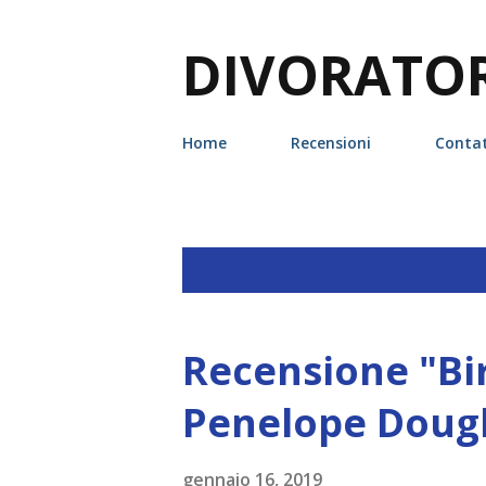
DIVORATORI
Home
Recensioni
Contat
P
Visualizzazione dei post con l'etic
o
s
Recensione "Bir
t
Penelope Doug
gennaio 16, 2019