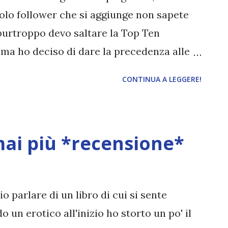
le di sventolargli sotto il naso un’i...
olo follower che si aggiunge non sapete
purtroppo devo saltare la Top Ten
 ma ho deciso di dare la precedenza alle
o subito lo dimentico ed è così che nascono
CONTINUA A LEGGERE!
notato che il post della rubrica Special -
i vostro gradimento! Ho letto tutti i vostri
garsi, essere compresi e capire di non
ai più *recensione*
edo che farò spesso post del genere ^^ Il
ratto Fatale di Jennifer Probst , secondo
a Billionaire. I libri sono collegati tra
io parlare di un libro di cui si sente
nque letti separatamente.
 un erotico all'inizio ho storto un po' il