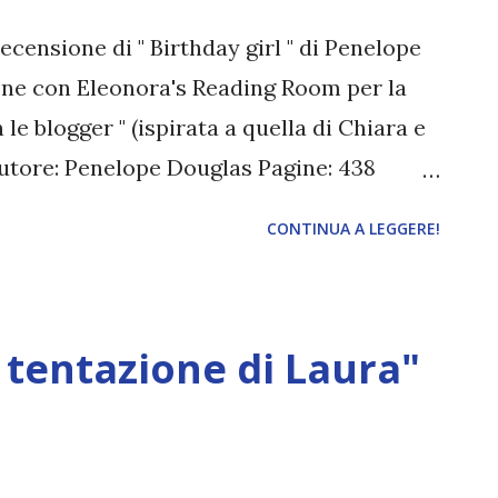
 recensione di " Birthday girl " di Penelope
ione con Eleonora's Reading Room per la
 le blogger " (ispirata a quella di Chiara e
 Autore: Penelope Douglas Pagine: 438
o: 2018 Compra a 4,99€ Cosa succede
CONTINUA A LEGGERE!
ora proprio dell’ultimo uomo al mondo
dan non aveva un posto in cui andare
sa. E Pike è stato sempre gentile e
 tentazione di Laura"
dopo tanto tempo, lei si è sentita al
, anche se non lo dice, vuole proteggerla.
na, a colazione. E quando lui rientra, la
ttere più forte. Ma sa che deve smetterla