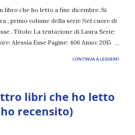
 libero, ma lei è impegnata. Pike l’ha
un libro che ho letto a fine dicembre. Si
o di rendersi utile. Ma non p...
ra , primo volume della serie Nel cuore di
se . Titolo: La tentazione di Laura Serie:
re: Alessia Esse Pagine: 406 Anno: 2015
re. Si conoscono per caso. Si piacciono
CONTINUA A LEGGERE!
etto per una notte. Ma lui è sposato. E lei
ntisei anni e lavora come babysitter. Non è
ima o poi riuscirà ad aprire un ristorante,
tro libri che ho letto
. Laura è una nerd, e come tale coltiva
taloga fumetti, prendendosene cura come
 ho recensito)
serie televisive di quante possa contarne su
nare clienti e amici; decora il suo