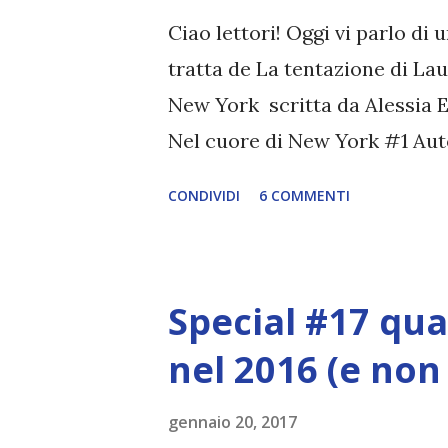
di pensare a lui. Perché Pike è
Ciao lettori! Oggi vi parlo di 
accolta nella sua casa, cercand
tratta de La tentazione di Lau
New York scritta da Alessia Es
Nel cuore di New York #1 Auto
amazon Lei è una nerd. Lui pu
CONDIVIDI
6 COMMENTI
immediatamente. Finiscono a l
non lo sa. Laura Draper ha ve
il lavoro dei suoi sogni, ma pr
Special #17 quat
o almeno così dice a se stessa
diverse passioni: legge e ca
nel 2016 (e non
fossero suoi figli; segue più 
gennaio 20, 2017
due mani, cercando di indottri