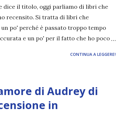
 LEGO e riproduzioni in scala, e
ice il titolo, oggi parliamo di libri che
denza religiosa. È ad uno di ques...
 recensito. Si tratta di libri che
 un po' perché è passato troppo tempo
ccurata e un po' per il fatto che ho poco
E HO LETTO NEL 2016 (E NON HO
CONTINUA A LEGGERE!
x Info libro Voto 7,5\10 E' stata la mia
 romance e sono rimasta assolutamente
e c'è rischio che più che storia d'amore
amore di Audrey di
 per questo ero timorosa di approcciarmi a
e Sagara Lux è riuscita a creare una
ecensione in
gente, senza utilizzare un linguaggio
ici scambiano l'erotico con il porno) e