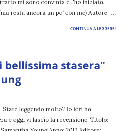
ratto mi sono convinta e l'ho iniziato..
(ma resta ancora un po' con me) Autore:
nno: 2013 Editore: Newton Compton Drew
CONTINUA A LEGGERE!
ffari multimilionari nella società di
ù belle di New York con un semplice
 per sette giorni con le imposte chiuse nel
 bellissima stasera"
epresso? Lui risponderebbe per via
o per certo che non è proprio la verità.
oung
 bella e ambiziosa. Quando Kate viene
 presso l’impresa di investimento
focoso playboy entra in tilt. La
 State leggendo molto? Io ieri ho
 si stabilisce tra i due mette in crisi
a e oggi vi lascio la recensione! Titolo:
: Samantha Young Anno: 2012 Editore: