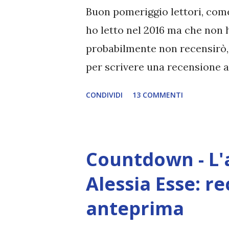
appartamento newyorkese con
Buon pomeriggio lettori, come d
frequenta le convention con ca
ho letto nel 2016 ma che non ho
probabilmente non recensirò,
per scrivere una recensione a
da dire. QUATTRO LIBRI CH
CONDIVIDI
13 COMMENTI
RECENSITO) Inganno, Sagara Lu
prima esperienza con il dark
soddisfatta. Con questo gener
Countdown - L'
diventi una storia di abusi e
questo tipo di romance. Invec
Alessia Esse: r
storia davvero bella e coinvol
anteprima
volgare (purtroppo molto autr