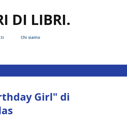
Passa ai contenuti principali
 DI LIBRI.
ti
Chi siamo
hetta
erotico
thday Girl" di
las