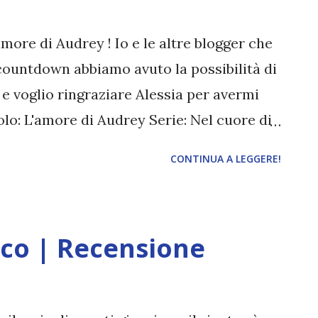
a eccezionale. Di carne e di piombo è già
derio di Violet, Alessia Esse Info lib...
amore di Audrey ! Io e le altre blogger che
ountdown abbiamo avuto la possibilità di
e e voglio ringraziare Alessia per avermi
lo: L'amore di Audrey Serie: Nel cuore di
sse Pagine: 357 Data di pubblicazione:
CONTINUA A LEGGERE!
ere innamorata. Lui detesta l’amore. Il
 di entrambi. Ma nessuno dei due lo sa. A
r ha un lavoro soddisfacente e
oco | Recensione
 di amici, e un uomo perfetto al suo
pia fissa da quattordici anni, e lei non
si tratta di una finzione. Audrey, infatti,