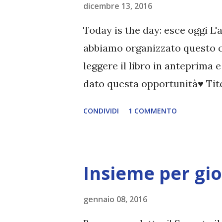
affrontando il tema in manier
dicembre 13, 2016
pronto per essere letto! Il desi
Today is the day: esce oggi L'
abbiamo organizzato questo c
leggere il libro in anteprima 
dato questa opportunità♥ Tito
New York #4 Autore: Alessia E
CONDIVIDI
1 COMMENTO
Dicembre 2016 Lei finge di ess
loro incontro cambierà la vita
trentatré anni, Audrey Brenne
Insieme per gi
remunerativo, un folto gruppo
fianco. Audrey e Jim fanno cop
gennaio 08, 2016
potrebbe essere più felice. Ma 