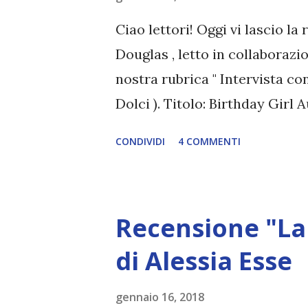
Ciao lettori! Oggi vi lascio la
Douglas , letto in collaboraz
nostra rubrica " Intervista con
Dolci ). Titolo: Birthday Girl
Editore: Newton Compton Ann
CONDIVIDI
4 COMMENTI
quando una ragazza si innam
che dovrebbe desiderare? Jor
quando Pike l’ha accolta in ca
Recensione "La
premuroso. Per la prima volta 
sicuro. Jordan sa bene che lui
di Alessia Esse
Lo vede nei suoi occhi la matti
gennaio 16, 2018
sera, Jordan sente il cuore ba