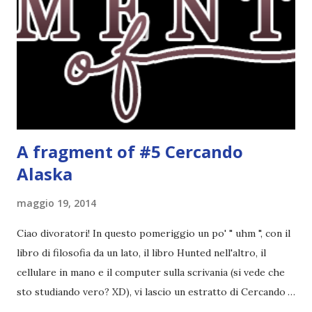
febbraio è libri ispirati alle favole! Che ve ne pare? Io avrei
un po' di titoli in wishlist ^^ Non avendo letto nessun libro
ispirato alle favole (D:), tutte voi lasciate solo un titolo e
poi a random ne sceglierò tre! Aggiornerò il post, oppure
potrete trova...
A fragment of #5 Cercando
Alaska
maggio 19, 2014
Ciao divoratori! In questo pomeriggio un po' " uhm ", con il
libro di filosofia da un lato, il libro Hunted nell'altro, il
cellulare in mano e il computer sulla scrivania (si vede che
sto studiando vero? XD), vi lascio un estratto di Cercando
Alaska di John Green ! Da oggi mi impegnerò a essere più