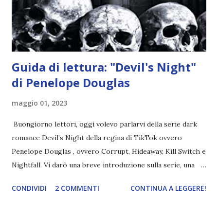
chiesetta. Lì trovano Rafael alle prese con gli angeli puri,
ma questa volta ...
Guida di lettura: "Devil's Night"
di Penelope Douglas
maggio 01, 2023
Buongiorno lettori, oggi volevo parlarvi della serie dark
romance Devil’s Night della regina di TikTok ovvero
Penelope Douglas , ovvero Corrupt, Hideaway, Kill Switch e
Nightfall. Vi darò una breve introduzione sulla serie, una
spiegazione dei personaggi principali e l’ordine di lettura ,
CONDIVIDI
2 COMMENTI
CONTINUA A LEGGERE!
e anche un breve commento sui libri singoli. I libri sono in
ordine di lettura, in modo che sappiate esattamente dove