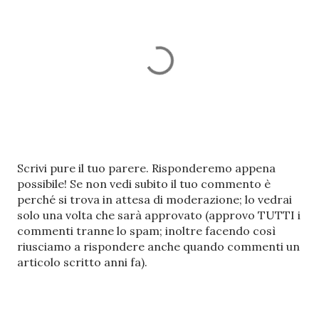
P
Scrivi pure il tuo parere. Risponderemo appena
o
possibile! Se non vedi subito il tuo commento è
s
perché si trova in attesa di moderazione; lo vedrai
t
solo una volta che sarà approvato (approvo TUTTI i
a
commenti tranne lo spam; inoltre facendo così
u
riusciamo a rispondere anche quando commenti un
n
articolo scritto anni fa).
c
o
m