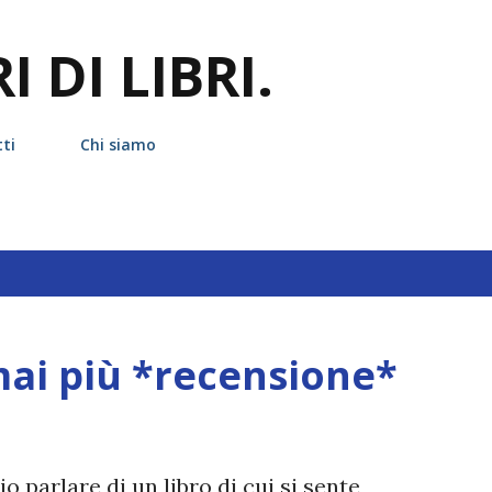
Passa ai contenuti principali
 DI LIBRI.
ti
Chi siamo
hetta
emma chase
ai più *recensione*
io parlare di un libro di cui si sente