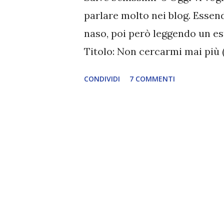
parlare molto nei blog. Essendo
naso, poi però leggendo un est
Titolo: Non cercarmi mai più 
Emma Chase Prezzo: 9,90€ A
CONDIVIDI
7 COMMENTI
Evans è bello e arrogante, fa a
famiglia e seduce le donne pi
sorriso. Allora perché è stato
suo appartamento, triste e d
dell’influenza. Ma noi sappiam
Katherine Brooks è brillante,
assunta come nuova associata
bancario del padre di Drew, il 