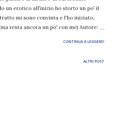
 un erotico all'inizio ho storto un po' il
ratto mi sono convinta e l'ho iniziato..
(ma resta ancora un po' con me) Autore:
nno: 2013 Editore: Newton Compton Drew
CONTINUA A LEGGERE!
ffari multimilionari nella società di
ù belle di New York con un semplice
ALTRI POST
 per sette giorni con le imposte chiuse nel
epresso? Lui risponderebbe per via
o per certo che non è proprio la verità.
 bella e ambiziosa. Quando Kate viene
 presso l’impresa di investimento
focoso playboy entra in tilt. La