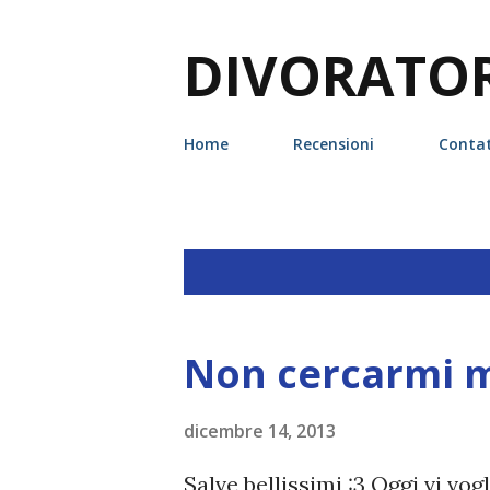
DIVORATORI
Home
Recensioni
Contat
P
Visualizzazione dei post con l'etic
o
s
Non cercarmi m
t
dicembre 14, 2013
Salve bellissimi :3 Oggi vi vogl