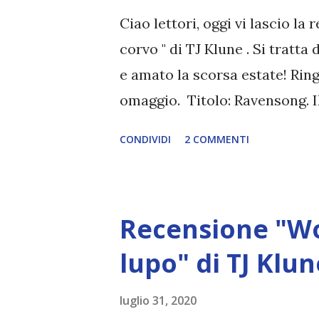
proteggere. Quando la corte d
Ciao lettori, oggi vi lascio la
scelte per le quali non sono pr
corvo " di TJ Klune . Si tratta
e amato la scorsa estate! Ring
omaggio. Titolo: Ravensong. I
Autore: TJ Klune Pagine: 619 E
CONDIVIDI
2 COMMENTI
Comprarlo a 5,99€ Gordo Livi
incise sulla sua pelle. Tempr
abbandonato, ha cercato confor
Recensione "Wol
montagna in cui vive, giurando
affari dei lupi. Avrebbe dovuto 
lupo" di TJ Klu
sono tornati, e con loro anche
luglio 31, 2020
la bestia insieme, come un b