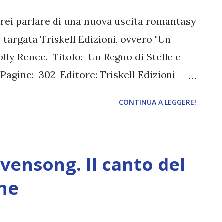
orrei parlare di una nuova uscita romantasy
 targata Triskell Edizioni, ovvero "Un
olly Renee. Titolo: Un Regno di Stelle e
agine: 302 Editore: Triskell Edizioni
3 Traduttore: Fiorella Verde Trama:
CONTINUA A LEGGERE!
edere al desiderio? Dove risiede la tua
 mia unione con il principe, il futuro re,
no. Ma non è il mio promesso sposo a
vensong. Il canto del
ratello mezzosangue, il principe che sta al
scurità, e le sue promesse sussurrate
une
e un uomo che non posso avere. Anche i
traditrice del regno che ho giurato di