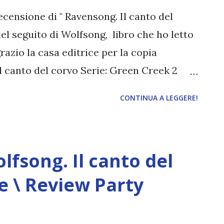
el sangue attacca, sono costretta a fare
 recensione di " Ravensong. Il canto del
epara...
 del seguito di Wolfsong, libro che ho letto
razio la casa editrice per la copia
l canto del corvo Serie: Green Creek 2
ditore: Triskell Edizioni Anno: 2020
CONTINUA A LEGGERE!
ngstone non ha mai dimenticato le lezioni
ato dal tradimento di un branco che lo ha
to in un’officina nella piccola città di
fsong. Il canto del
 di non lasciarsi più coinvolgere dagli
bastargli. E gli è bastato, finché i lupi non
ne \ Review Party
 Mark Bennett. Alla fine, hanno affrontato
ranco… e hanno vinto. Un anno dopo,