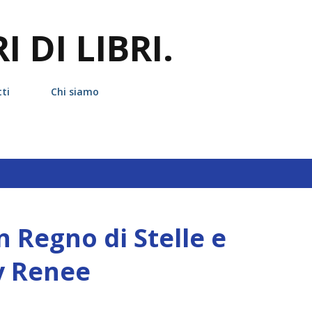
Passa ai contenuti principali
 DI LIBRI.
ti
Chi siamo
hetta
triskell Edizioni
 Regno di Stelle e
y Renee