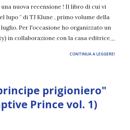
olta a essere lo stregone del branco dei
una nuova recensione ! Il libro di cui vi
to un equilibrio dopo la morte di Richard
el lupo " di TJ Klune , primo volume della
 luglio. Per l'occasione ho organizzato un
y) in collaborazione con la casa editrice
ggio. Il romanzo in breve : fantasy,
CONTINUA A LEGGERE!
ivo, amore, amicizia, angst, lacrime. E
ione per scoprirlo! Titolo: Wolfsong. Il
reek 1 Autore: TJ Klune Pagine: 647
principe prigioniero"
o: 2020 (ita) \ 2016 (eng) Compra a 4,49€
uo padre gli impartì una lezione davvero
aptive Prince vol. 1)
valeva niente e che la gente non lo
dò via. Ox aveva sedici anni quando