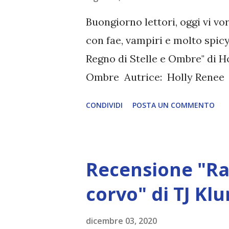
Buongiorno lettori, oggi vi v
con fae, vampiri e molto spicy
Regno di Stelle e Ombre" di H
Ombre Autrice: Holly Renee P
Pubblicazione: 30 Giugno 202
CONDIVIDI
POSTA UN COMMENTO
«Adempiere al tuo destino o c
lealtà? Mi è stato detto che la
avrebbe salvato i Fae del reg
Recensione "Ra
infestare i miei sogni. È suo f
suo fianco. Lui è peccato e o
corvo" di TJ Kl
all'orecchio mi fanno bramar
dicembre 03, 2020
miei pensieri fanno di me una 