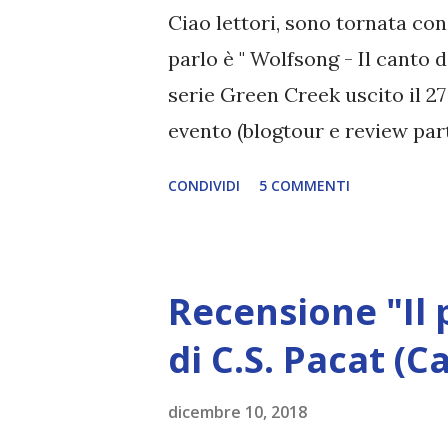
Gordo si ritrova ancora una v
Ciao lettori, sono tornata con 
Bennett. Green Creek ha trova
parlo è " Wolfsong - Il canto d
C...
serie Green Creek uscito il 27
evento (blogtour e review part
che ringrazio per la copia oma
CONDIVIDI
5 COMMENTI
licantropi, lgbt+, autoconclus
molto altro! Leggete la recens
canto del lupo Serie: Green C
Recensione "Il 
Editore: Triskell Edizioni Ann
Ox aveva dodici anni quando s
di C.S. Pacat (C
importante. Gli disse che non 
dicembre 10, 2018
avrebbe mai compreso. Poi an