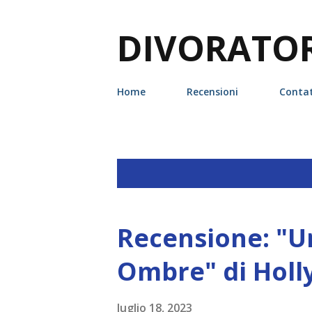
DIVORATORI
Home
Recensioni
Contat
P
Visualizzazione dei post con l'etic
o
s
Recensione: "Un
t
Ombre" di Holl
luglio 18, 2023