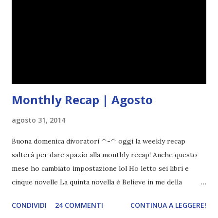
Monthly Recap | Agosto
agosto 31, 2014
Buona domenica divoratori ^-^ oggi la weekly recap
salterà per dare spazio alla monthly recap! Anche questo
mese ho cambiato impostazione lol Ho letto sei libri e
cinque novelle La quinta novella è Believe in me della
Armentrout che fa parte di una raccolta di racconti. Dato
CONDIVIDI
24 COMMENTI
CONTINUA A LEGGERE!
che io ho letto solo questa, non ho inserito la cover. I libri