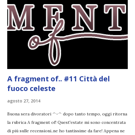
prima aveva troppo bianco. Ad ogni modo, questa è la nuova
grafica! Non potete capire quanto mi ha fatta esasperare
xD poi per cambiare colore ai commenti..oddio, lasciamo
perdere! Adesso passiamo ad un altro argomento: rubriche
! Ho deciso che ogni fine mese farò il solito recap mensile .
I primi di ogni mese invece ci sarà il recap delle sfide, la tbr
del mese e, sempre nello stesso pos...
A fragment of.. #11 Città del
fuoco celeste
agosto 27, 2014
Buona sera divoratori ^-^ dopo tanto tempo, oggi ritorna
la rubrica A fragment of! Quest'estate mi sono concentrata
di più sulle recensioni..ne ho tantissime da fare! Appena ne