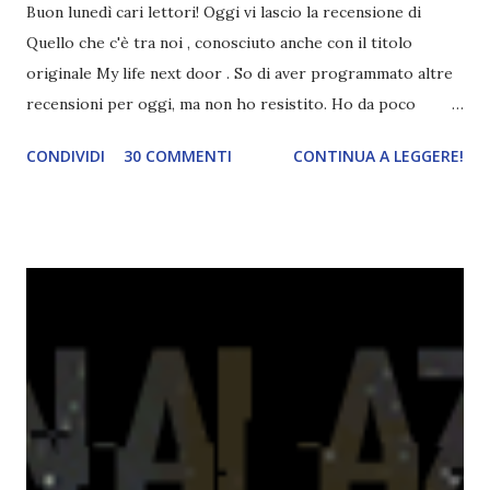
Buon lunedì cari lettori! Oggi vi lascio la recensione di
Quello che c'è tra noi , conosciuto anche con il titolo
originale My life next door . So di aver programmato altre
recensioni per oggi, ma non ho resistito. Ho da poco
terminato questo libro e dovevo assolutamente parlarne
CONDIVIDI
30 COMMENTI
CONTINUA A LEGGERE!
con voi. Titolo: Quello che c'è tra noi (My life next door
#1) Autore: Huntley Fitzpatrick Pagine: 330 Anno: 2014
Editore: De Agostini I Garrett sono l’esatto contrario dei
Reed. Chiassosi, incasinati, espansivi. E non c’è giorno che, a
insaputa di sua madre, Samantha Reed non passi a spiarli dal
tetto di casa sua, desiderando essere come loro… Finché, in
una calda sera d’estate, Jason Garrett scavalca la recinzione
che separa le due proprietà e si arrampica sul pergolato
per raggiungerla. Da quel momento tutto cambia e, prima
ancora di rendersene conto, Sam inizia a trascorrere ogni
momento libero con il paziente e dolce Jase, a cui piace