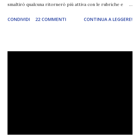
smaltirò qualcuna ritornerò più attiva con le rubriche e
credo proprio che ne adotterò di nuove :) Il frammento che
CONDIVIDI
22 COMMENTI
CONTINUA A LEGGERE!
vi propongo oggi fa parte di Città del fuoco celeste !
Ovviamente ho scelto un pezzo senza spoiler! Abbi cura del
tuo parabatai: è un legame prezioso. Tutto l'amore è
prezioso. E' la ragione per cui facciamo quello che
facciamo. Perché combattiamo contro i demoni? Perché
loro non sono validi custodi di questo mondo? Cosa ci
rende migliori? E' il fatto che loro non costruiscono,
distruggono. Non amano, odiano. Siamo umani e fallibili, noi
Shadowhunters, ma se non avessimo la capacità di amare,
non potremmo proteggere gli umani, per prenderci cura di
loro dobbiamo amarli. Il mio parabatai amava come pochi
potrebbero mai fare, senza risparmiarsi. Vedo che anche tu
sei così, e...