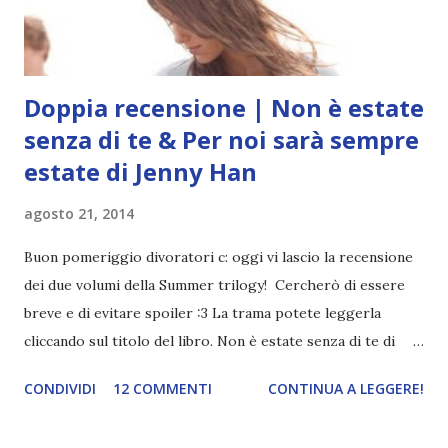
con i morsi della morte...
Doppia recensione | Non è estate
senza di te & Per noi sarà sempre
estate di Jenny Han
agosto 21, 2014
Buon pomeriggio divoratori c: oggi vi lascio la recensione
dei due volumi della Summer trilogy! Cercherò di essere
breve e di evitare spoiler :3 La trama potete leggerla
cliccando sul titolo del libro. Non è estate senza di te di
Jenny Han , secondo volume della Summer trilogy, edito da
CONDIVIDI
12 COMMENTI
CONTINUA A LEGGERE!
Piemme. Il primo volume di questa trilogia stranamente mi
era piaciuto e nonostante le varie recensioni poco positive