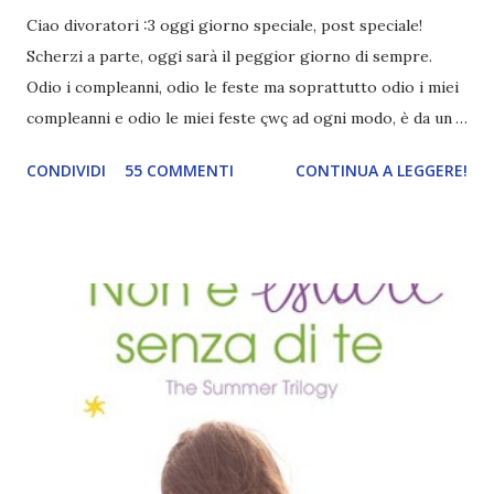
Ciao divoratori :3 oggi giorno speciale, post speciale!
Scherzi a parte, oggi sarà il peggior giorno di sempre.
Odio i compleanni, odio le feste ma soprattutto odio i miei
compleanni e odio le miei feste çwç ad ogni modo, è da un
paio di settimane che mi frulla in testa un post del genere e
CONDIVIDI
55 COMMENTI
CONTINUA A LEGGERE!
come sempre, mi riduco all'ultimo minuto lol Ho
selezionato un paio di torte che hanno come soggetto i
libri o le saghe più adorate *-* Partiamo subito dalle torte
con volumoni, tazzine e vere e proprie biblioteche in
miniatura ! Molte belle, sopratutto la prima! E mica
potevano mancare le torte di Hunger Games ! Che
MERAVIGLIA *_* non saprei proprio decidere la più bella
anche se penso che la seconda contenente i tre libri della
saga più i distretti, quella di Mockingjay e l'ultima siano dei
piccoli capolavori! Poi quella di Mockinjay con quelle piume
e quei colori mi fa impazzire *-* per non parlare dell'ultima