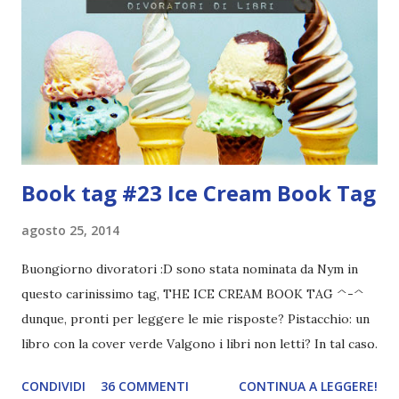
la luce del sole. L’unica certezza dei ragazzi è che ogni
mattina le porte di pietra del gigantesco Labirinto che li
circonda vengono aperte, per poi richiudersi di notte. Ben
presto il gruppo elabora l’organizzazione di una società
ben ordinata e disciplinata dai Custodi, nella quale si sv...
Book tag #23 Ice Cream Book Tag
agosto 25, 2014
Buongiorno divoratori :D sono stata nominata da Nym in
questo carinissimo tag, THE ICE CREAM BOOK TAG ^-^
dunque, pronti per leggere le mie risposte? Pistacchio: un
libro con la cover verde Valgono i libri non letti? In tal caso
scelgo Splintered . Una delle mie cover preferite *-*
CONDIVIDI
36 COMMENTI
CONTINUA A LEGGERE!
Nocciola: una serie molto lunga che vorresti leggere