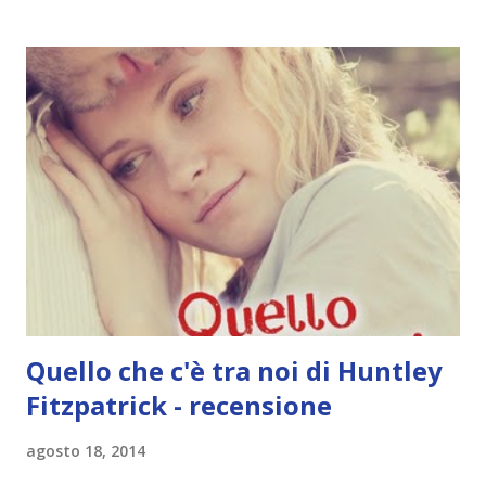
di questo libro, ho deciso di continuare la serie. Non è
estate senza te l'ho trovato un pochino inferiore rispetto
al primo volume ma ad ogni modo mi è piaciuto. Ne L'estate
nei tuoi occhi i capitoli si alternavano in flashback e
presente, qui invece i ricordi sono di meno e vi è anche il
punto di vista di Jeremiah. Da un lato, ho apprezzato
questa novità, ma dall'altro lato ha reso tutto ancora più
confuso, perché si passava da Belly a Jeremiah, da Jeremiah
ai flashback dal punto di vista di Belly e.e I flashback già non
mi piacevano nel primo v...
Quello che c'è tra noi di Huntley
Fitzpatrick - recensione
agosto 18, 2014