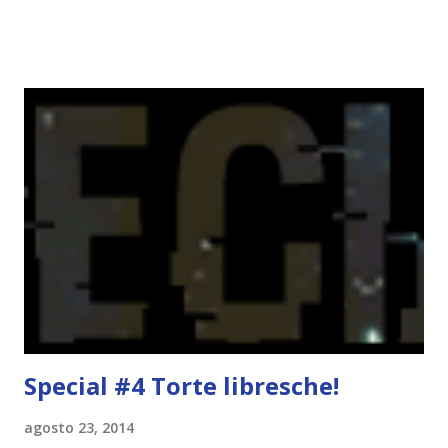
quest'estate ma che probabilmente non farai e perché.
L'accademia dei vampiri . Mi piacerebbe leggerla perché ne
parlano tutti bene ma probabilmente non lo farò perché
per il momento non sono in vena di vampiri. Vaniglia: Il tuo
classico preferito Uhm, classico? Non ne ho letti molti, ma
Alice nel paese delle meraviglie mi è abbastanza piaciuto!
Fragola: Un libro con la storia d'amore più dolce Tutto ciò
che sappiamo dell'amore *-* Menta: Un libro per bambini
che ti piace Il ladro di fulmini . Nonostante sia un libro
indirizzato sopratutto ai ragazzini, a me è piaciuto. Certo,
se fosse stat...
Special #4 Torte libresche!
agosto 23, 2014