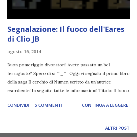
fare tutto quello “che richiede tempo e attenzion...
Segnalazione: Il fuoco dell'Eares
di Clio JB
agosto 16, 2014
Buon pomeriggio divoratori! Avete passato un bel
ferragosto? Spero di si ^_^ Oggi vi segnalo il primo libro
della saga Il cerchio di Numen scritto da un'autrice
esordiente! In seguito tutte le informazioni! Titolo: Il fuoco
dell'Eares Saga: Il cerchio di Numen #1 Autrice: Clio JB
CONDIVIDI
5 COMMENTI
CONTINUA A LEGGERE!
Prezzo ebook: 2,68€ Pagine: 410 Data di pubblicazione: 18
febbraio 2014 COMPRA SU AMAZON Contatti: FACEBOOK |
GOOGLE+ | EMAIL | SITO Alex è una venticinquenne
ALTRI POST
convinta di essere una ragazza come tante, timida e