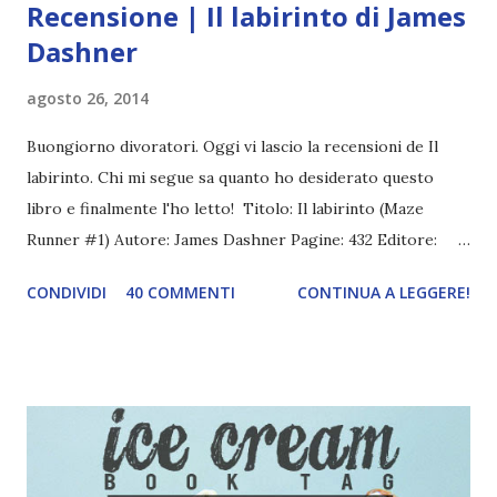
Recensione | Il labirinto di James
Dashner
agosto 26, 2014
Buongiorno divoratori. Oggi vi lascio la recensioni de Il
labirinto. Chi mi segue sa quanto ho desiderato questo
libro e finalmente l'ho letto! Titolo: Il labirinto (Maze
Runner #1) Autore: James Dashner Pagine: 432 Editore:
Fanucci Anno di pubblicazione (ita): 2011 AMAZON Quando
CONDIVIDI
40 COMMENTI
CONTINUA A LEGGERE!
Thomas si sveglia, le porte dell’ascensore in cui si trova si
aprono su un mondo che non conosce. Non ricorda come ci
sia arrivato, né alcun particolare del suo passato, a
eccezione del proprio nome di battesimo. Con lui ci sono
altri ragazzi, tutti nelle sue stesse condizioni, che gli danno
il benvenuto nella Radura, un ampio spazio limitato da
invalicabili mura di pietra, che non lasciano filtrare neanche