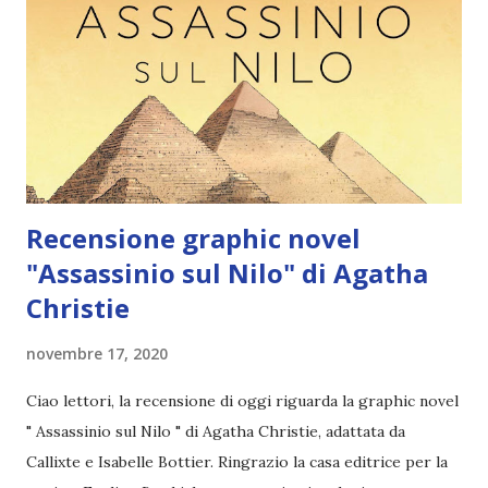
che tramuta in parole le idee degli altri, ha il grande dono
di entrare nella mente degli altri, di saper leggere le
persone, cosa che le permette così di poter scrivere libri
di qualsiasi genere. La serie di Vani Sarca: -L’imprevedibile
caso della scrittrice senza nome (2015) -Scrivere ...
Recensione graphic novel
"Assassinio sul Nilo" di Agatha
Christie
novembre 17, 2020
Ciao lettori, la recensione di oggi riguarda la graphic novel
" Assassinio sul Nilo " di Agatha Christie, adattata da
Callixte e Isabelle Bottier. Ringrazio la casa editrice per la