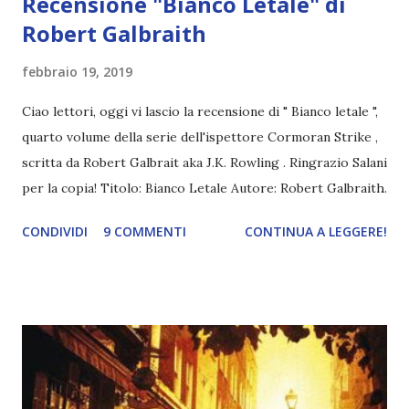
Recensione "Bianco Letale" di
Robert Galbraith
febbraio 19, 2019
Ciao lettori, oggi vi lascio la recensione di " Bianco letale ",
quarto volume della serie dell'ispettore Cormoran Strike ,
scritta da Robert Galbrait aka J.K. Rowling . Ringrazio Salani
per la copia! Titolo: Bianco Letale Autore: Robert Galbraith
Serie : Cormoran Strike 4 Pagine: 784 Editore: Salani Anno:
CONDIVIDI
9 COMMENTI
CONTINUA A LEGGERE!
2019 Compralo a 9,99€ Quando il giovane Billy, in preda a
una grande agitazione, irrompe nella sua agenzia
investigativa per denunciare un crimine a cui crede di aver
assistito da piccolo, Cormoran Strike rimane
profondamente turbato. Anche se Billy ha problemi mentali
e fatica a ricordare i particolari concreti, in lui e nel suo
racconto c'è qualcosa di sincero. Ma prima che Strike possa