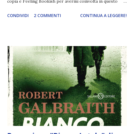
copia e Feeling Bookish per avermi coinvolta in questo
review party. Titolo: Assassinio sul Nilo Autore: Agatha
CONDIVIDI
2 COMMENTI
CONTINUA A LEGGERE!
Christie, Callixte, Isabelle Bottier Pagine: 64 Editore:
Mondadori (Oscar Ink) Anno: 2020 Compralo a 18,05€ Un
eterogeneo gruppo di viaggiatori è in navigazione sul Nilo
sul lussuoso battello Karnak. Tra di loro l'affascinante
Linnet Ridgeway, la ragazza più ricca d'Inghilterra, in luna di
miele. Ciascuno dei personaggi ha però una sua storia e un
suo segreto, accuratamente nascosto sotto
un'inappuntabile facciata. Fra i turisti c'è anche Hercule
Poirot, e per fortuna. Perché nel giro di poche ore a bordo
del Karnak si consumano ben due delitti, e la tranquilla
crociera si trasforma in una disperata caccia a un assassino
diabolicamente astuto. Recensione graphic novel ...