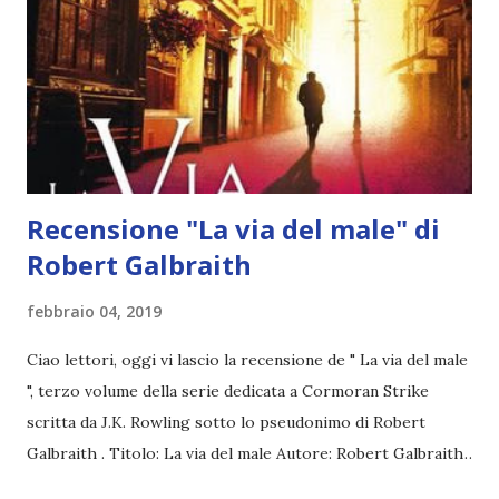
interrogarlo più a fondo, Billy si spaventa e fugge via.
Cercando di scoprire la verità sulla storia di Billy, Strike e
Robin Ellacott - una volta sua assistente, ora sua socia -
seguono una pista tortuosa, che si dipana dai sobborghi di
Londra alle stanze più recondit...
Recensione "La via del male" di
Robert Galbraith
febbraio 04, 2019
Ciao lettori, oggi vi lascio la recensione de " La via del male
", terzo volume della serie dedicata a Cormoran Strike
scritta da J.K. Rowling sotto lo pseudonimo di Robert
Galbraith . Titolo: La via del male Autore: Robert Galbraith
Serie: Cormoran Strike #3 Pagine: 603 Editore: Salani