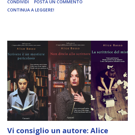
CONDIVIDI
POSTA UN COMMENTO
per un attimo il fantasy a noi molto caro e dedicarmi ai libri
CONTINUA A LEGGERE!
gialli, se anche voi avete questa esigenza quale occasione
migliore per farlo se non leggere questo piccolo gioiello o
comunque iniziare questa serie? Ringrazio la casa editrice
per la copia digitale fornita in cambio di una recensione
onesta e sincera. Titolo: Le aquile della notte Autore: Alice
Basso Editore: Garzanti Pubblicazione: 16 maggio 2023
Pagine: 360 "Langhe, 1935. La fuliggine delle fabbriche lascia
il posto al dolce profilo delle colline infiammate dai colori
dell'autunno. Mentre guarda il paesaggio che scorre dal
finestrino del treno, Anita sa che ad attenderla non è una
vacanza, ma una trasferta di la...
Vi consiglio un autore: Alice