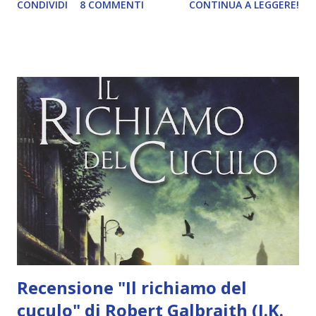
CONDIVIDI
8 COMMENTI
CONTINUA A LEGGERE!
Compralo a 5,86€ Un giallo diabolicamente ingegnoso con
colpi di scena inaspettati dietro a ogni angolo, è anche la
coinvolgente storia di un uomo e di una donna giunti a un
crocevia della loro vita personale e professionale. Quando
un misterioso pacco viene consegnato a Robin Ellacott, la
ragazza inorridisce nello scoprire che contiene la gamba
amputata di una donna. Il suo capo, l’investigatore privato
Cormoran Strike, è meno sorpreso ma non per questo
meno preoccupato. Ci sono quattro persone nel suo
passato che pensa potrebbero essere responsabili – e
Strike sa che chiunque di loro sarebbe capace di tale odiosa
brutalità. Con la polizia focalizzata sul sospettato che
Strike ...
Recensione "Il richiamo del
cuculo" di Robert Galbraith (J.K.