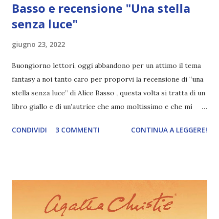
Basso e recensione "Una stella
senza luce"
giugno 23, 2022
Buongiorno lettori, oggi abbandono per un attimo il tema
fantasy a noi tanto caro per proporvi la recensione di “una
stella senza luce” di Alice Basso , questa volta si tratta di un
libro giallo e di un’autrice che amo moltissimo e che mi
piacerebbe presentarvi! Alice lavora per le case editrici
CONDIVIDI
3 COMMENTI
CONTINUA A LEGGERE!
come traduttrice, redattrice e valuta le proposte editoriali,
canta e scrive testi per una rockband, ama disegnare e se
date un’occhiata alla sua pagina facebook o instagram vi
accorgerete di quanto abbia un’ironia a cui non si può
resistere! Insomma è una tosta! La sua prima serie che l’ha
fatta conoscere al grande pubblico è quella dedicata alle
vicende di Vani Sarca , una ghostwriter di enorme talento