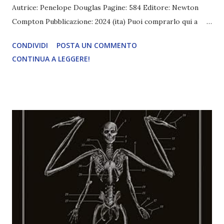
Autrice: Penelope Douglas Pagine: 584 Editore: Newton
Compton Pubblicazione: 2024 (ita) Puoi comprarlo qui a
3,70€ I fratelli Jaeger sono cinque e sono belli, selvaggi e
CONDIVIDI
POSTA UN COMMENTO
pericolosi. Macon è il maggiore, è un ex marine e non
CONTINUA A LEGGERE!
sorride mai. Army è un padre single con gli occhi verdi più
belli che si siano mai visti e fedele solo e soltanto alla sua
famiglia. Iron ha un carattere focoso, le sue reazioni sono
sempre esagerate e immediate. Dallas è un mistero e un
mix di egoismo e crudeltà. Trace è indomito e non ha paura
di niente e di nessuno. Krisjen li osserva ammaliata e al
contempo ne è attratta e spaventata. Gli Jaeger sono
quanto di più diverso ci sia da lei, che è una ragazza
perbene e di buona famiglia, abituata sempre a seguire le
regole, mai a infrangerle. Eppure, nonostante tutto le
suggerisca che quei cinque sono un rischio imprevedibile,
non riesce davvero a resistere...