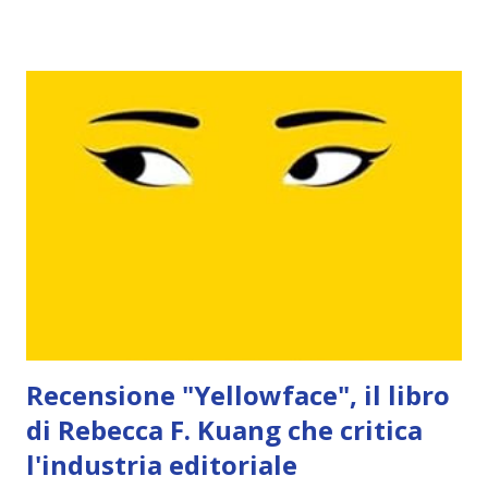
chirurgia dell’università, i tendoni di una fiera itinerante e
le fosse appena scavate dei cimiteri si aggira il controverso
scienziato Spencer Black. Figlio di un celebre anatomista,
Black si forma presso la prestigiosa Accademia di medicina,
dove sviluppa un’insolita teoria: le più famose creature
mitologiche della storia, come sirene, minotauri e arpie,
non sarebbero altro che gli antenati evolutivi della razza
umana. "Il codice delle creature estinte" contiene due
straordinarie opere in una. La prima è cost...
Recensione "Yellowface", il libro
di Rebecca F. Kuang che critica
l'industria editoriale