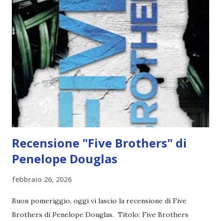
arcaici e incantesimi nostalgici, mentre tentano di
ammansire il padre, uno stregone tirannico e xenofobo, che
tiene le figlie rinchiuse nella casa fatiscente. Di notte, però,
riescono a sfuggire alla casa e al padre per godersi i palpiti
della città, in particolare il teatro del balletto di nuova
apertura, dove Marlinchen incontra un ballerino che le
catturerà il cuore. Ma man a mano che i loro incontri...
Recensione "Five Brothers" di
Penelope Douglas
febbraio 26, 2026
Buon pomeriggio, oggi vi lascio la recensione di Five
Brothers di Penelope Douglas. Titolo: Five Brothers