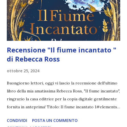
fosse suo, rielaborato quel tanto che basta. La storia,
incentrata sul misconosciuto contributo dei cinesi allo
sforzo bellico inglese durante la Prima guerra mondiale,
merita comunque d...
Recensione "Il fiume incantato "
di Rebecca Ross
ottobre 25, 2024
Buongiorno lettori, oggi vi lascio la recensione dell'ultimo
libro della mia amatissima Rebecca Ross, "Il fiume incantato",
ringrazio la casa editrice per la copia digitale gentilmente
fornita in anteprima! Titolo: Il fiume incantato 1#elements
of Cadence Autore: Rebecca Ross Data di pubblicazione: 8
CONDIVIDI
POSTA UN COMMENTO
ottobre 2024 Pagine: 480 Casa editrice: Fazi Traduttore: