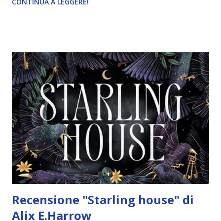
CONTINUA A LEGGERE!
Stefano Andrea Cresti "L’isola di Cadence è un luogo ricco
di magia: le notizie vengono diffuse dal vento, gli scialli
possono diventare resistenti come armature e ci sono lame
che con un piccolo taglio possono instillare una paura
profonda. Da tempo immemore, però, il territorio è diviso
dal confine dei clan, una lunga catena di rocce che separa
l’Est, dominato dai Tamerlaine, dall’Ovest, su cui regnano i
Breccan. Sono passati dieci anni da quando Jack Tamerlaine
ha lasciato Cadence per approdare sul continente, dove ha
dedicato la sua vita allo studio della musica. Ma quando
sull’isola le bambine iniziano a scomp...
Recensione "Starling house" di
Alix E.Harrow