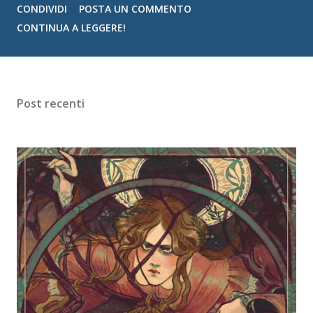
CONDIVIDI
POSTA UN COMMENTO
Autrice: Navessa Allen Pagine: 444 Editore: Mondadori
CONTINUA A LEGGERE!
Anno di pubblicazione: 2026 (ita) Prezzo: 12,99 €
disponibile in ebook, cartaceo e audiolibro Volevo un uomo
con un'anima nera come la notte. Qualcuno che mettesse a
ferro e fuoco il mondo per me. Aly Cappellucci ha trovato il
Post recenti
suo kink ideale: gli uomini mascherati online. Niente supera
la fantasia di un maschio tatuato e col volto coperto che le
dà la caccia. Ma non avrebbe mai immaginato che un
messaggio inviato da ubriaca avrebbe trasformato quei
sogni in realtà. Josh Hammond ha trascorso la sua vita
evitando le luci della ribalta, ma il suo personaggio online è
un'altra storia: ha milioni di follower, ma solo una gli
interessa,...