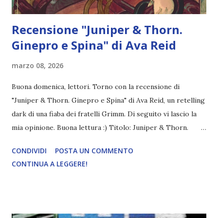
Recensione "Juniper & Thorn.
Ginepro e Spina" di Ava Reid
marzo 08, 2026
Buona domenica, lettori. Torno con la recensione di
"Juniper & Thorn. Ginepro e Spina" di Ava Reid, un retelling
dark di una fiaba dei fratelli Grimm. Di seguito vi lascio la
mia opinione. Buona lettura :) Titolo: Juniper & Thorn.
Ginepro e Spina Autore: Ava Reid Pagine: 320 Editore:
CONDIVIDI
POSTA UN COMMENTO
Ne/on Anno di pubblicazione: 2024 (ita) Acquistalo a 16,05€
CONTINUA A LEGGERE!
Marlinchen e le sue sorelle sono le ultime vere streghe di
Oblya, una città in cui la magia sta lasciando posto
all’industria. Considerate poco più che un’attrazione per
turisti, trascorrono le giornate curando clienti con rimedi