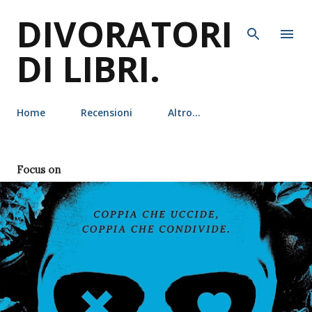
DIVORATORI
Passa ai contenuti principali
DI LIBRI.
Home
Recensioni
Altro…
P
Focus on
o
s
t