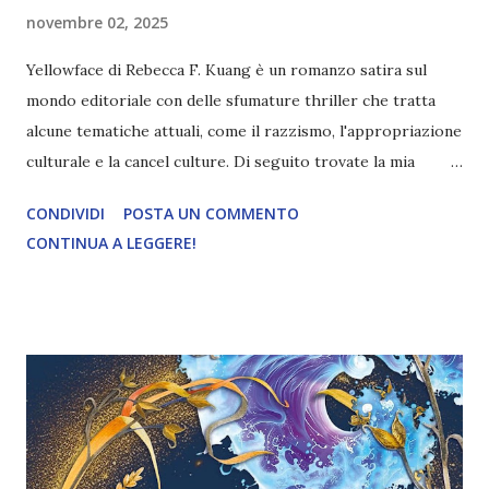
novembre 02, 2025
Yellowface di Rebecca F. Kuang è un romanzo satira sul
mondo editoriale con delle sfumature thriller che tratta
alcune tematiche attuali, come il razzismo, l'appropriazione
culturale e la cancel culture. Di seguito trovate la mia
opinione sul libro. Titolo: Yellowface Autore: Rebecca F.
CONDIVIDI
POSTA UN COMMENTO
Kuang Anno di pubblicazione (ita): 2024 Editore: Mondadori
CONTINUA A LEGGERE!
Pagine: 384 Acquista una copia a 13,30€ June Hayward e
Athena Liu, giovani scrittrici, sembrano destinate a carriere
parallele: si sono laureate insieme e insieme hanno
esordito. Solo che Athena è subito diventata una star
mentre di June non si è accorto nessuno. Quando assiste
alla morte dell'amica in uno strano incidente, June ruba il
romanzo che l'amica aveva appena finito di scrivere ma di
cui ancora nessuno sa nulla, e decide di pubblicarlo come