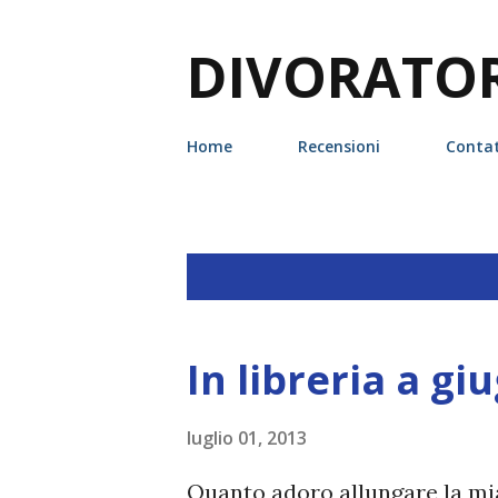
DIVORATORI
Home
Recensioni
Contat
P
Visualizzazione dei post da luglio, 
o
s
In libreria a gi
t
luglio 01, 2013
Quanto adoro allungare la mi