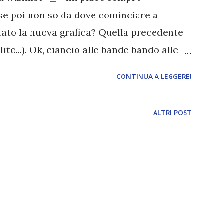
 se poi non so da dove cominciare a
tato la nuova grafica? Quella precedente
to...). Ok, ciancio alle bande bando alle
diamo le ultime novità :D Sharon Bolton,
CONTINUA A LEGGERE!
ertina è abbastanza inquietante, chissà il
ede ancora protagonista l'intraprendente
ALTRI POST
ietante e ricco di suspense che fa leva su
ogica di tutti i personaggi e su
tra, confermando le doti di un'autrice che
na internazionale. Che cosa sta
Cambridge? Perché tante morti tra gli
rie di apparenti suicidi scuote il