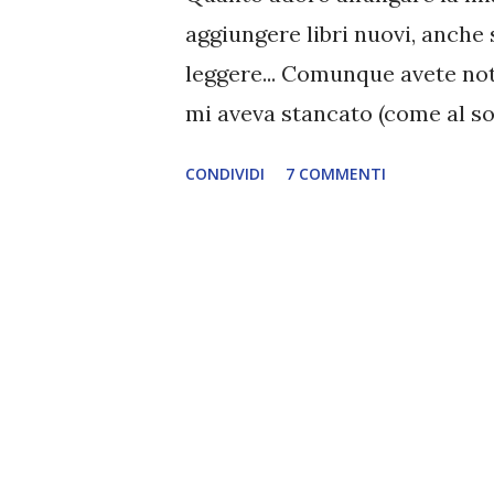
aggiungere libri nuovi, anche
leggere... Comunque avete no
mi aveva stancato (come al soli
ciance, andiamo al dunque. Ve
CONDIVIDI
7 COMMENTI
Incubi di morte ( info ) la cop
libro.. Incubi di morte, che v
Lacey Flint, è un thriller inqu
un'ottima introspezione psicol
un'ambientazione cupa e sinis
si è saputa imporre sulla sce
succedendo all'Università di 
studenti? Quando una lunga se