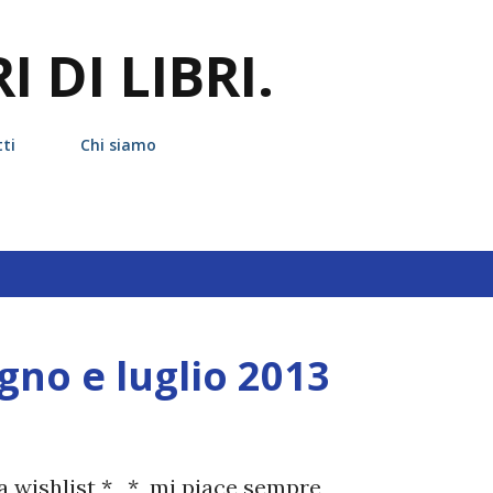
Passa ai contenuti principali
 DI LIBRI.
ti
Chi siamo
2013
ugno e luglio 2013
a wishlist *_* mi piace sempre