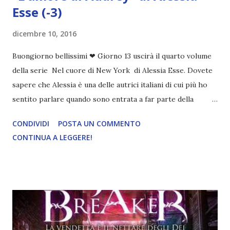
Esse (-3)
dicembre 10, 2016
Buongiorno bellissimi ❤ Giorno 13 uscirà il quarto volume
della serie Nel cuore di New York di Alessia Esse. Dovete
sapere che Alessia è una delle autrici italiani di cui più ho
sentito parlare quando sono entrata a far parte della
comunità di blogger e anche se ho letto per la prima volta
CONDIVIDI
POSTA UN COMMENTO
un suo libro l'estate scorsa ( Le notti di Seth ), sono felice
CONTINUA A LEGGERE!
di partecipare a questo countdown che ho organizzato
insieme ad altre blogger perché attendevo con ansia il libro
di Audrey, personaggio che mi aveva incuriosito tantissimo.
Perciò spero che queste piccole anticipazioni che Alessia ci
ha concesso stuzzichino la vostra curiosità! L'amore di
Audrey di Alessia Esse Nel cuore di New York #4 13
dicembre 2016 Lei finge di essere innamorata. Lui detesta