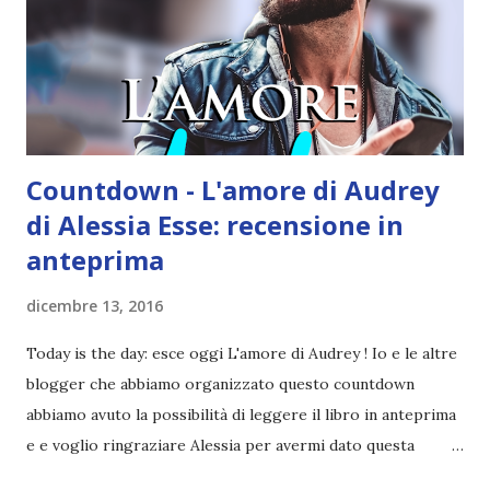
fatto che la Maas non sia per niente facile da leggere in
inglese poi non aiuta. Comunque, mi piacerebbe tanto
leggerlo, anche se una parte di me spera che venga
tradotto al più presto xD 3. Siege and storm .. ma anche
tutt...
Countdown - L'amore di Audrey
di Alessia Esse: recensione in
anteprima
dicembre 13, 2016
Today is the day: esce oggi L'amore di Audrey ! Io e le altre
blogger che abbiamo organizzato questo countdown
abbiamo avuto la possibilità di leggere il libro in anteprima
e e voglio ringraziare Alessia per avermi dato questa
opportunità♥ Titolo: L'amore di Audrey Serie: Nel cuore di