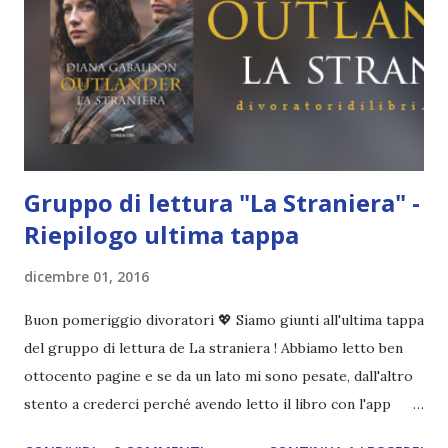
documento . I vincitori saranno due : chi ha completato
tutti gli obiettivi e un partecipante estratto a sorte. Il
premio del primo classificato. Quattro cartacei: Rebel, La
distanza tra me e te, Fallen, Tutte l...
Gruppo di lettura "La Straniera" -
Riepilogo ultima tappa
dicembre 01, 2016
Buon pomeriggio divoratori 💖 Siamo giunti all'ultima tappa
del gruppo di lettura de La straniera ! Abbiamo letto ben
ottocento pagine e se da un lato mi sono pesate, dall'altro
stento a crederci perché avendo letto il libro con l'app
kindle non avevo il numero di pagine sotto controllo.