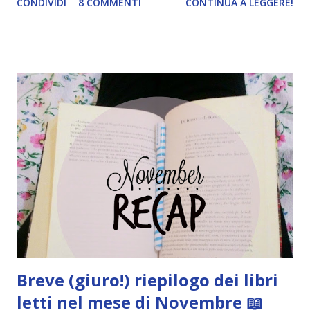
CONDIVIDI
8 COMMENTI
CONTINUA A LEGGERE!
RIEPILOGO PARTE VI e VII Avevamo lasciato Claire e
Murtagh alla ricerca di Jamie. I due cercano di farsi
conoscere nei villaggi, in modo che se qualcuno avesse
saputo qualcosa sarebbero stati avvertiti. E infatti un tizio
li conduce da qualcuno che potrebbe aiutarli. Quel qualcuno
è Dougal. Dougal racconta tutta la verità e dice che in
realtà il fratello, Colum, fosse al corrente dei suoi piani
(persino di Hamish!). Dice che Jamie è stato scortato nelle
prigioni e che difficilmente ne uscirà. Anzi, probabilmente
sarà già morto. E una volta morto, lei dovrà sposare
Dougal. Questo era il suo piano fin dall'inizio. Non so voi,
ma personalmente questo risvolto non mi è piaci...
Breve (giuro!) riepilogo dei libri
letti nel mese di Novembre 📖