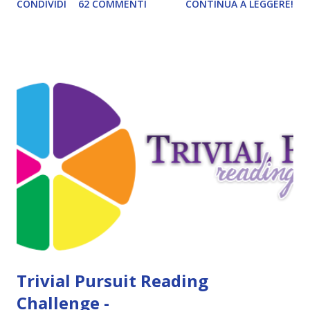
CONDIVIDI
62 COMMENTI
CONTINUA A LEGGERE!
persone interessate. E quindi eccomi qui con il post delle
iscrizioni e con il regolamento! La Reading Goals Challenge
La challenge è molto semplice. Bisogna creare una lista di
obiettivi da portare a termine durante il 2017. E' una
challenge un po' particolare perché ogni libro letto può
ricoprire più di un obiettivo. Riportandovi l'esempio che ho
fatto nell'altro post, se leggo un libro horror sulle sirene
scritto dal mio autore preferito, tecnicamente ho già
completato tre degli obiettivi della mia lista . Non importa
leggere 345.453.312 libri, ma maturare come lettore,
uscendo fuori dalla propria comfort zone. Come
partecipare Per partecipare non dovete fare altro che
crea...
Trivial Pursuit Reading
Challenge -