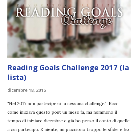
rinfrescarvi la memoria, trovate i premi in palio in questo
post . E, prima di salutarvi, vi lasciamo questo breve
sondaggio, per capire quanto la reading challenge vi sia
effettivamente piaciuta. Sono ben accetti i c...
Reading Goals Challenge 2017 (la
lista)
dicembre 18, 2016
"Nel 2017 non parteciperò a nessuna challenge." Ecco
come iniziava questo post un mese fa, ma nemmeno il
tempo di iniziare dicembre e già ho perso il conto di quelle
a cui partecipo. E niente, mi piacciono troppo le sfide, e ho
fatto un patto con la mia coscienza: se non dovessi riuscire