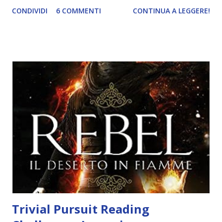
dentro e fuori la realtà di tutti i giorni, hanno macchine,
CONDIVIDI
6 COMMENTI
CONTINUA A LEGGERE!
uffici, soldi… Ma non tutti. Alcuni stanno morendo, travolti
dalla perdita di tutti i loro seguaci; altri combattono una
lotta spietata per tenersi il proprio posto nel mondo,
usando tutti i loro poteri per conquistarsi l’agiatezza e
agire in incognito. Ma un giorno uno di loro, Liathàn, si
ritrova coinvolto in una sfida: un ragazzo, giovane e
apparentemente potentissimo, è sulle sue tracce, e non si
fermerà finché non sarà riuscito ad annientarlo. Chi è
questo giovane? Edwin – questo è il nome del ragazzo –
mostrerà di essere un nemico estremamente pericoloso, in
cerca di una vendetta i cui motivi Liàthan ignora del tutto.
Un anno esatto durerà la sfida, e se al termine Liàthan non
sarà ri...
Trivial Pursuit Reading