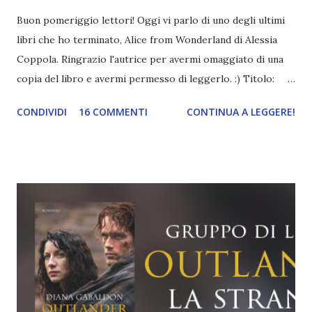
Buon pomeriggio lettori! Oggi vi parlo di uno degli ultimi
libri che ho terminato, Alice from Wonderland di Alessia
Coppola. Ringrazio l'autrice per avermi omaggiato di una
copia del libro e avermi permesso di leggerlo. :) Titolo:
Alice from Wonderland Autore: Alessia Coppola Serie: Alice
CONDIVIDI
16 COMMENTI
CONTINUA A LEGGERE!
from Wonderland #1 Pagine: 279 Editore: Dunwich Edizioni
Anno: 2015 Amazon: ebook | cartaceo Cosa accadrebbe se
Alice varcasse la dimensione di Wonderland? Quanto labile
diverrebbe il confine tra lucidità e follia? Una strega, un
sortilegio e un libro sono il principio di tutto. Alice non è
più la bambina sprovveduta che vagheggiava tra labirinti di
carte. È una giovane innamorata, alla ricerca della propria
identità. Per trovarla viaggerà nel tempo e oltre il
tangibile. Scrittori, scienziati, circensi e matti sono i suoi
compagni in uno straordinario viaggio verso una meta