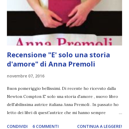
assoluto . Lo so, lo so che è difficile sceglierne uno, ma
scrivete il primo che vi viene in mente. Mi raccomando, non
devono essere libri belli, ma voglio che siano libri
meravigliosi, uno che rileggereste all'infinito, il libro che vi
...
Recensione "E' solo una storia
d'amore" di Anna Premoli
novembre 07, 2016
Buon pomeriggio bellissimi. Di recente ho ricevuto dalla
Newton Compton E' solo una storia d'amore , nuovo libro
dell'abilissima autrice italiana Anna Premoli . In passato ho
letto dei libri di quest'autrice che mi hanno sempre
divertito, per questo non ho potuto aspettare un secondo
CONDIVIDI
6 COMMENTI
CONTINUA A LEGGERE!
di più e l'ho divorato all'istante! Titolo: E' solo una storia