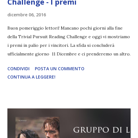
Challenge - I premi
dicembre 06, 2016
Buon pomeriggio lettori! Mancano pochi giorni alla fine
della Trivial Pursuit Reading Challenge e oggi vi mostriamo
i premi in palio per i vincitori. La sfida si concluderà
ufficialmente giorno 11 Dicembre e ci prenderemo un altro
paio di giorni per aggiornare il documento, fare i vari
CONDIVIDI
POSTA UN COMMENTO
conteggi ed estrarre i vincitori. Perciò chi non ha ancora
CONTINUA A LEGGERE!
lasciato le proprie recensioni, vi ricordiamo le varie tappe
dove lasciare i link: Lily's Bookmark - Storia Da una stella
cadente all'altra - Geografia La Bella e il Cavaliere - Arte e
Letteratura Divoratori di Libri - Scienze e Natura La tana
di una Booklover - Hobby e Sport Reading is Believing -
Spettacolo La cercatrice di storie - Sfida finale Inoltre
potete controllare gli obiettivi completati in questo