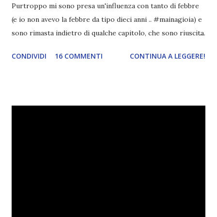
Purtroppo mi sono presa un'influenza con tanto di febbre
(e io non avevo la febbre da tipo dieci anni .. #mainagioia) e
sono rimasta indietro di qualche capitolo, che sono riuscita
a recuperare soltanto oggi. Bando alle ciance, iniziamo
CONDIVIDI
16 COMMENTI
CONTINUA A LEGGERE!
subito!