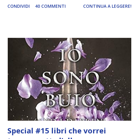
CONDIVIDI
40 COMMENTI
CONTINUA A LEGGERE!
a seguirle, le abbandono, tutto qui. Questo naturalmente
non mi ferma dal creare una sfida tutta mia, l'unica che avrei
dovuto fare, argh. Siccome sono una persona molto
fantasiosa, l'ho chiamata Reading Goals Challenge . In realtà
però c'è un motivo particolare per cui l'ho chiamata così.
Ricordate la mia rubrica mensile Reading Goals ? In un
anno non sono mai riuscita a portarla avanti nel modo che
avrei voluto e alla fine si riduce sempre ad un semplice
recap mensile con la nuova tbr. In realtà il modo in cui avrei
voluto organizzarla è un po' come questa sfida. Ho deciso
di fare una lista di obiettivi che ho scelto in base alla mia
esperienza di lettura degli...
Special #15 libri che vorrei