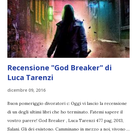
l’amore. Il loro incontro cambierà la vita di entrambi. Ma
nessuno dei due lo sa. A trentatré anni, Audrey Brenner ha
un lavoro soddisfacente e remunerativo, un folto gruppo di
amici, e un uomo perfetto al suo fianco. Audrey...
Recensione "God Breaker" di
Luca Tarenzi
dicembre 09, 2016
Buon pomeriggio divoratori c: Oggi vi lascio la recensione
di un degli ultimi libri che ho terminato. Fatemi sapere il
vostro parere! God Breaker , Luca Tarenzi 477 pag, 2013,
Salani. Gli dei esistono. Camminano in mezzo a noi, vivono