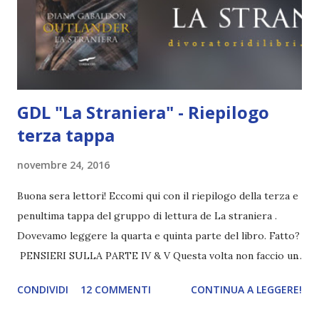
prossimamente in una recensione), ma tutto sommato non
è così terribile. E poi, dai, Scorpius ! Non riesco a capire
come possa essere figlio d...
GDL "La Straniera" - Riepilogo
terza tappa
novembre 24, 2016
Buona sera lettori! Eccomi qui con il riepilogo della terza e
penultima tappa del gruppo di lettura de La straniera .
Dovevamo leggere la quarta e quinta parte del libro. Fatto?
PENSIERI SULLA PARTE IV & V Questa volta non faccio un
vero e proprio post di riepilogo perché gli eventi
CONDIVIDI
12 COMMENTI
CONTINUA A LEGGERE!
importanti di questi capitoli sono ben pochi. Questo mi ha
dato non poco fastidio perché cavolo , non stiamo parlando