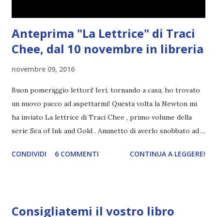
Anteprima "La Lettrice" di Traci
Chee, dal 10 novembre in libreria
novembre 09, 2016
Buon pomeriggio lettori! Ieri, tornando a casa, ho trovato
un nuovo pacco ad aspettarmi! Questa volta la Newton mi
ha inviato La lettrice di Traci Chee , primo volume della
serie Sea of Ink and Gold . Ammetto di averlo snobbato ad
una prima occhiata perché pensavo fosse uno young adult,
CONDIVIDI
6 COMMENTI
CONTINUA A LEGGERE!
ma in realtà si tratta di un libro fantasy e sembra anche
molto carino. Tra l'altro, facendo delle ricerche su
Goodreads, ho scoperto che la cover originale ( qui ) non
mi era nuova e che questo libro è stato nominato ai
Consigliatemi il vostro libro
Goodreads Choice Awards nella categoria Best Debut