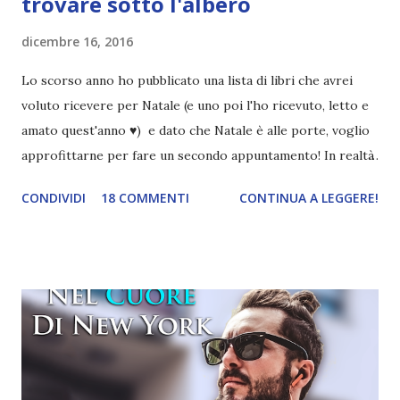
trovare sotto l'albero
dicembre 16, 2016
Lo scorso anno ho pubblicato una lista di libri che avrei
voluto ricevere per Natale (e uno poi l'ho ricevuto, letto e
amato quest'anno ♥) e dato che Natale è alle porte, voglio
approfittarne per fare un secondo appuntamento! In realtà
i libri che voglio sono relativamente pochi, dato che molti
CONDIVIDI
18 COMMENTI
CONTINUA A LEGGERE!
che desideravo tantissimo li ho presi di recente. 1. Io sono
buio Con tutte le recensioni che sto leggendo, non posso
fare a meno che desiderare ardentemente questo libro. La
storia mi ispira parecchio e poi è ambientata
nell'affascinante Transylvania ♥ il fatto che non sia un vero e
proprio fantasy poi aumenta ancora di più la mia curiosità!
2. A court of thorns and roses Mi vergogno ad
ammetterlo, ma non ho ancora iniziato questa serie, sigh. Il