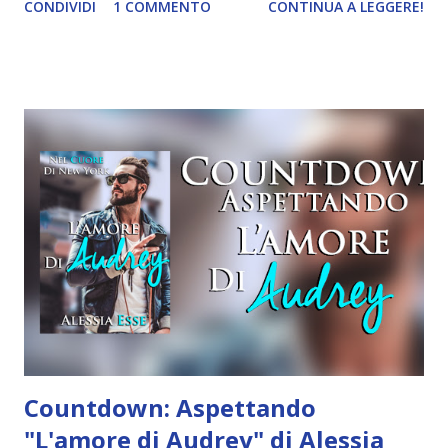
CONDIVIDI
1 COMMENTO
CONTINUA A LEGGERE!
New York #4 Autore: Alessia Esse Pagine: 357 Data di
pubblicazione: Dicembre 2016 Lei finge di essere
innamorata. Lui detesta l’amore. Il loro incontro cambierà
la vita di entrambi. Ma nessuno dei due lo sa. A trentatré
anni, Audrey Brenner ha un lavoro soddisfacente e
remunerativo, un folto gruppo di amici, e un uomo perfetto
al suo fianco. Audrey e Jim fanno coppia fissa da quattordici
anni, e lei non potrebbe essere più felice. Ma si tratta di una
finzione. Audrey, infatti, non è felice come gli altri pensano,
e il suo amore per Jim non è più quello di una volta. La
libraia dell’East Village è decisa a superare le difficoltà della
sua relazione, e sembra riuscirci, almeno fino...
Countdown: Aspettando
"L'amore di Audrey" di Alessia