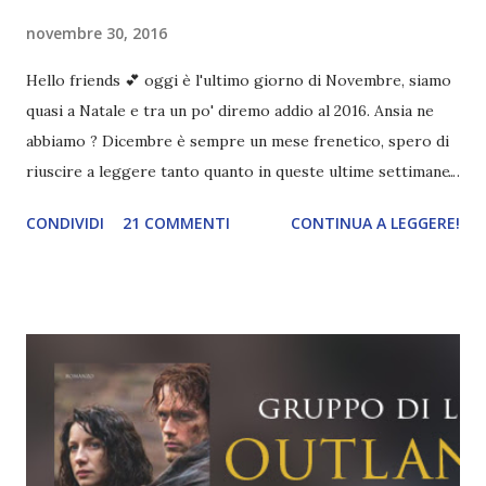
novembre 30, 2016
Hello friends 💕 oggi è l'ultimo giorno di Novembre, siamo
quasi a Natale e tra un po' diremo addio al 2016. Ansia ne
abbiamo ? Dicembre è sempre un mese frenetico, spero di
riuscire a leggere tanto quanto in queste ultime settimane.
Perché ho letto davvero tanto. Persino io a stento riesco a
CONDIVIDI
21 COMMENTI
CONTINUA A LEGGERE!
crederci. Breve riepilogo di quello che ho letto nel mese di
Novembre → Harry Potter e La maledizione dell'erede
Questa lettura non era in programma perché (a) il cartaceo
costa troppo, (b) l'ebook costa più del cartaceo , ma quando
una mia collega mi ha gentilmente prestato la sua copia
qualche giorno fa, non ho resistito e l'ho letto nel giro di
due giorni (ma si legge anche in uno!). Non capisco tutte
queste recensioni negative, perché io l'ho trovato molto
carino. Certo, alcune falle nella storia ci sono (ve ne parlerò