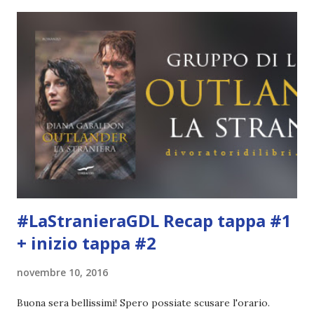
appunta capitolo per capitolo, quindi cercherò di fare un
riepilogo più preciso. Claire si unisce in viaggio a Dougal e
il gruppo per raccogliere consensi e sostenere gli Stuart
(su questo punto in realtà sono ancora confusa😅 ) al trono
d'Inghilterra all'insaputa di Colum. La scelta di portare la
ragazza non è casuale. I McKenzie infatti credono si tratti
di una spia inglese, per questo la portano al cospetto di
Jonathan Randall. Claire cerca in tutti i modi di raggirare
Randall, ma con scarsi risultati, tant...
#LaStranieraGDL Recap tappa #1
+ inizio tappa #2
novembre 10, 2016
Buona sera bellissimi! Spero possiate scusare l'orario.