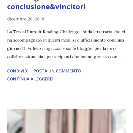
conclusione&vincitori
dicembre 20, 2016
La Trivial Pursuit Reading Challenge , sfida letteraria che ci
ha accompagnato in questi mesi, si è ufficialmente conclusa
giorno 11. Volevo ringraziare sia le blogger per la loro
collaborazione sia i partecipanti che hanno giocato con
entusiasmo (e anche quelli che hanno mollato ahahah). E
CONDIVIDI
POSTA UN COMMENTO
adesso i vincitori! La vincitrice del primo premio grazie al
CONTINUA A LEGGERE!
completamento del maggior numero di obiettivi è Sorairo !
Congratulazioni, sei riuscita a completare tutti gli obiettivi
in tutte le tappe! La vincitrice baciata da random.org dalla
fortuna è invece.. Rosita Alfieri ! Congratulazioni, ti porti a
casa il secondo premio. :D Per ritirare il premio contattate
una di noi e lasciateci il vostro indirizzo. Passate le feste
provvederemo a mandare tutti i premi! Se volete