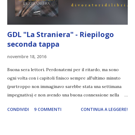
impossibile. Sottomondo non è mai stato così sopra. Che
la magia abbia inizio, ...
GDL "La Straniera" - Riepilogo
seconda tappa
novembre 18, 2016
Buona sera lettori. Perdonatemi per il ritardo, ma sono
ogni volta con i capitoli finisco sempre all'ultimo minuto
(purtroppo non immaginavo sarebbe stata una settimana
impegnativa) e non avendo una buona connessione nella
casa in città, ho preferito aspettare di tornare a casa-casa
CONDIVIDI
9 COMMENTI
CONTINUA A LEGGERE!
per scrivere con calma il post di riepilogo. Ora basta con le
ciance, ma passiamo al libro! RIEPILOGO PARTE III Dunque,
dunque, dunque, da dove iniziamo? Questa volta ho preso