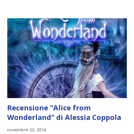
di dieci paginette, ma di minino duecento pagine e
sinceramente io mi rompo un po' le palle (scusate il
termine, ma quando ci vuole, ci vuole!) di leggere capitoli di
una lentezza impressionante dove si parla di come fanno
sesso due persone o come si fa nascere un puledro e\o un
bambino. Mi dà fastidio perché sono scene che non servono
a niente a livello di trama se non per allungare il brodo.
Onestamente sto rimpiangendo il capitano Randall che
seppur un pervertito è comunque un personaggio che
rende la storia più movimentata! Passando alla storia, a
vevamo lasciato C...
Recensione "Alice from
Wonderland" di Alessia Coppola
novembre 23, 2016