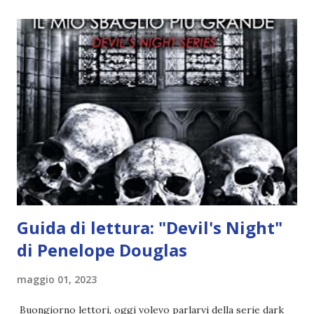
quando stanno iniziando ad avere dei risultati che spunta un
angelo puro, Elemiah. Ma, a differenza di cosa pensano,
l'angelo non ha intenzione di fare una strage, piuttosto è lì
per avvertili che Mikael non è più "l'angelo puro" che
credono e che potrebbe aver ucciso altri mezzi angeli, tipo
Rafael. A quelle parole, Haniel seguito da altri ibridi, si reca
nell'appartamento, senza risultati. Infine cercano nella
chiesetta. Lì trovano Rafael alle prese con gli angeli puri,
ma questa volta ...
Guida di lettura: "Devil's Night"
di Penelope Douglas
maggio 01, 2023
Buongiorno lettori, oggi volevo parlarvi della serie dark