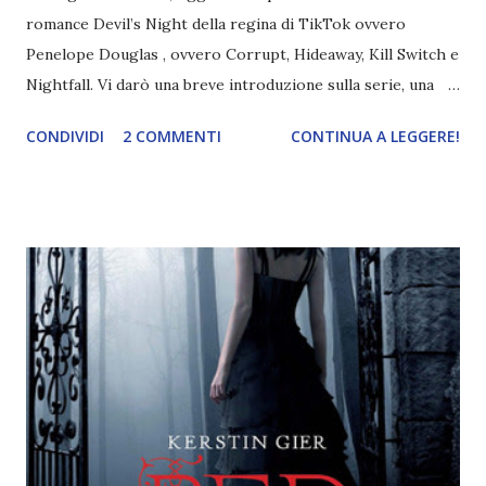
romance Devil’s Night della regina di TikTok ovvero
Penelope Douglas , ovvero Corrupt, Hideaway, Kill Switch e
Nightfall. Vi darò una breve introduzione sulla serie, una
spiegazione dei personaggi principali e l’ordine di lettura ,
CONDIVIDI
2 COMMENTI
CONTINUA A LEGGERE!
e anche un breve commento sui libri singoli. I libri sono in
ordine di lettura, in modo che sappiate esattamente dove
iniziare, come continuare e soprattutto dove finire con la
storia dei Cavalieri! Titolo: Corrupt - Il mio sbaglio più
grande (Devil's Night 1#) Autrice : Penelope Douglas
Pagine: 448 Editore: Newton Compton Editori
Pubblicazione: 10 Gennaio 2023 Traduttore: Laura Lancini
Trama: “Si chiama Michael Crist. È il fratello maggiore del
mio ragazzo ed è come quei film dell'orrore che guardi
coprendoti gli occhi. È bellissimo, forte, e assolutamente
terrificante. Non mi vede neppure. Ma io l'ho notato. L'ho
visto, l'ho sentito. Le cose che ha fatto, i misfatti ch...