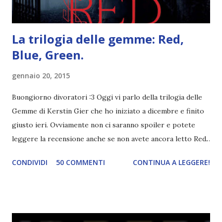
La trilogia delle gemme: Red,
Blue, Green.
gennaio 20, 2015
Buongiorno divoratori :3 Oggi vi parlo della trilogia delle
Gemme di Kerstin Gier che ho iniziato a dicembre e finito
giusto ieri. Ovviamente non ci saranno spoiler e potete
leggere la recensione anche se non avete ancora letto Red.
Per le trame dei libri cliccate sulle cover :3 Red, Blue e
CONDIVIDI
50 COMMENTI
CONTINUA A LEGGERE!
Green sono state delle letture molto piacevoli ma non
nego il fatto che le mie aspettative sono state un po'
deluse. Ho sempre letto recensioni positivissime e su GR il
rating più basso è di tipo quattro stelline o_o. Perciò
potete capire le mie aspettative! Innanzitutto, se la Gier o