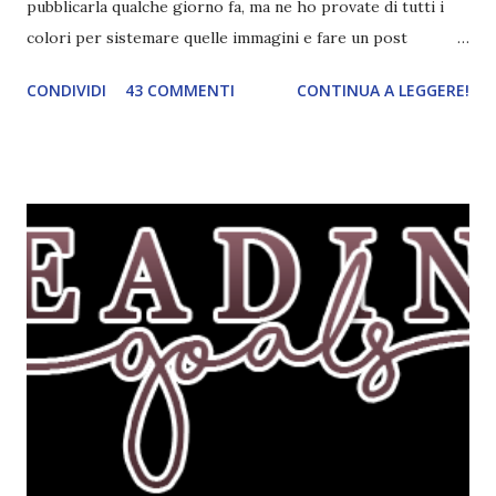
pubblicarla qualche giorno fa, ma ne ho provate di tutti i
colori per sistemare quelle immagini e fare un post
ordinato! Ora finalmente ci sono riuscita! IN LIBRERIA Per
CONDIVIDI
43 COMMENTI
CONTINUA A LEGGERE!
leggere la trama cliccate sulla copertina. Vi ho segnalato
solo alcune delle uscite, quelle che più hanno attirato la mia
attenzione. Phobia - Wulf Dorn \\ 11 settembre. Ho
sentito parlare benissimo di questo autore per quanto
riguarda i suoi romanzi thriller. Per il momento sono
troppo fissata con questo genere ma ho letto pochi libri
thriller e vorrei davvero iniziarne qualcuno. Attraverso il
fuoco - Josephine Angeline \\ 19 settembre. Qualsiasi
libro cita anche soltanto "Salem" deve essere
assolutamente mio. Sono affascinata dalla storia delle
streghe di Salem e se oltre alle streghe aggiungiamo
mondi paralleli e gemelle malefiche, la mia curiosità monta
alle st...