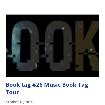
guardarlo, e odiavo chi non odiava quelli che lo facevano o
cui piaceva guardarlo. In terza elementare - l'ultimo anno in
cui si gioca a mini-baseball mia madre voleva che mi facessi
delle amicizie, così mi obbligò a entrare nella squadra dei
Pirati di Orlando. Mi feci degli amici eccome: una masnada di
bambini dell'asilo. Non fu un gran passo avanti, se l'obiettivo
era inserirmi fra i coetanei. Fu soprattutto perché come
statura sovrastavo tutti gli altri giocatori se quell'anno per
un pelo non entrai nella formazione ufficiale. Qu...
Book tag #26 Music Book Tag
Tour
ottobre 18, 2014