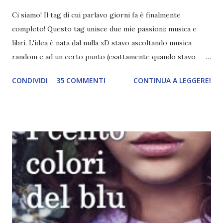
Ci siamo! Il tag di cui parlavo giorni fa è finalmente
completo! Questo tag unisce due mie passioni: musica e
libri. L'idea è nata dal nulla xD stavo ascoltando musica
random e ad un certo punto (esattamente quando stavo
ascoltando Let me love you) mi è venuta in mente
CONDIVIDI
35 COMMENTI
CONTINUA A LEGGERE!
quest'idea. Lo scopo del tag è di associare ad ogni canzone
un libro, un personaggio o un autore. E' diviso in tre parti:
- canzoni base, che sono quelle che ho scelto io; - canzoni
preferite, sono quelle che sceglierete voi; - canzoni bonus,
che sono quelle che decidiamo di non fare ma che qualcun
altro potrebbe decidere di fare; Alla fine del tag si passa il
tag (scusate la ripetizione) ad un'altra blogger. Quest'ultima
aggiunge la sua canzone preferita, una descrizione (come
ho fatto io) e il nome del blog e del profilo (per sapere
anche chi è stato taggato) e dopo passa il tag ad un'altra