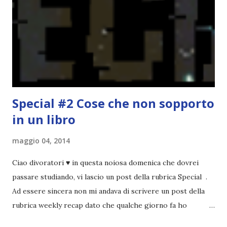
che non è sempre un bene. Credo che sia stata la principale
causa per il mio calo di letture. Comunque, ogni mese -
nessun giorno fisso, però - pubblicherò questo post.
Spero che la rubrica sia di vostro gradimento. GENNAIO
TBR+OBIETTIVI Questa è la mia tbr del mese...
Special #2 Cose che non sopporto
in un libro
maggio 04, 2014
Ciao divoratori ♥ in questa noiosa domenica che dovrei
passare studiando, vi lascio un post della rubrica Special .
Ad essere sincera non mi andava di scrivere un post della
rubrica weekly recap dato che qualche giorno fa ho
pubblicato la monthly recap . Scusate, ma mi scocciava