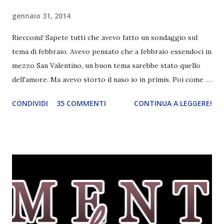
gennaio 31, 2014
Rieccomi! Sapete tutti che avevo fatto un sondaggio sul
tema di febbraio. Avevo pensato che a febbraio essendoci in
mezzo San Valentino, un buon tema sarebbe stato quello
dell'amore. Ma avevo storto il naso io in primis. Poi come
tema era troppo vago. Così avevo deciso di rendere le cose
CONDIVIDI
35 COMMENTI
CONTINUA A LEGGERE!
più difficili e fare decidere a voi lettori tra storie d'amore
da diabete, storie d'amore/odio, storie strappalacrime. Ma,
visto che decido sempre di testa mia, due giorni prima della
fine di gennaio, ho pensato ad un tema interessante. Potevo
farlo benissimo il prossimo mese, però visto che avrei
fatto decidere a uno di voi, il mese di febbraio era perfetto.
Dunque qual è questo tema, vi starete chiedendo. Il tema di
febbraio è libri ispirati alle favole! Che ve ne pare? Io avrei
un po' di titoli in wishlist ^^ Non avendo letto nessun libro