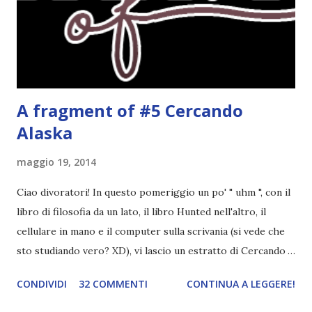
ispirato alle favole (D:), tutte voi lasciate solo un titolo e
poi a random ne sceglierò tre! Aggiornerò il post, oppure
potrete trova...
A fragment of #5 Cercando
Alaska
maggio 19, 2014
Ciao divoratori! In questo pomeriggio un po' " uhm ", con il
libro di filosofia da un lato, il libro Hunted nell'altro, il
cellulare in mano e il computer sulla scrivania (si vede che
sto studiando vero? XD), vi lascio un estratto di Cercando
Alaska di John Green ! Da oggi mi impegnerò a essere più
CONDIVIDI
32 COMMENTI
CONTINUA A LEGGERE!
costante nelle rubriche. Odiavo lo sport. Odiavo lo sport,
odiavo quelli che facevano sport, odiavo quelli a cui piaceva