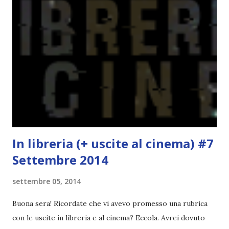
la ce avesse deciso di pubblicare la trilogia in un unico libro,
probabilmente lo avrei apprezzato molto di più. Red è
molto introduttivo, nel senso che in trecento pagine non
succede un bel niente. E non ha nemmeno un finale ._.
finisce esattamente nel bel mezzo della storia (anzi, quale
"mezzo" della storia? Questa storia ha praticamente solo
l'inizio!). Stessa cosa con Blue , stessa...
In libreria (+ uscite al cinema) #7
Settembre 2014
settembre 05, 2014
Buona sera! Ricordate che vi avevo promesso una rubrica
con le uscite in libreria e al cinema? Eccola. Avrei dovuto