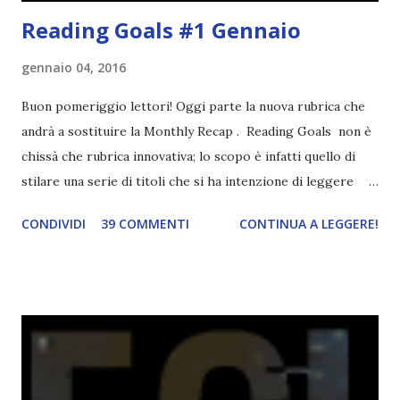
Reading Goals #1 Gennaio
gennaio 04, 2016
Buon pomeriggio lettori! Oggi parte la nuova rubrica che
andrà a sostituire la Monthly Recap . Reading Goals non è
chissà che rubrica innovativa; lo scopo è infatti quello di
stilare una serie di titoli che si ha intenzione di leggere
durante il mese e di riepilogare le letture fatte. E' anche
CONDIVIDI
39 COMMENTI
CONTINUA A LEGGERE!
una rubrica per tenere sotto controllo le reading
challenge, perché quest'anno sono veramente decisa a
portarne a termine un bel po'. Non tanto perché cavolo, ho
terminato una sfida, sono Dio!, ma piuttosto perché voglio
spaziare con i generi letterari e non limitarmi al fantasy.
Per farvi un esempio nel 2015 mi sembra di aver letto
troppi libri impegnativi e davvero pochi libri "leggeri", il