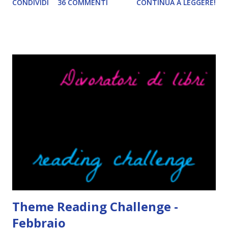
CONDIVIDI
36 COMMENTI
CONTINUA A LEGGERE!
troppo creare un nuovo banner xD Nella puntata di oggi vi
parlerò di cosa non sopporto in un libro, più nello specifico
Cosa mi fa alzare gli occhi al cielo quando leggo un libro .
Quante volte vi è capitato di trovare sempre gli stessi modi
di dire in un libro? Ad esempio, i capelli arruffati . TUTTI I
RAGAZZI nei libri hanno i capelli arruffati. Vabbè, c'è crisi, il
pettine costa. Dovrei regalarglielo io uno. O magari del gel.
Fatto sta che nella realtà i ragazzi con i capelli così
sembrano degli scappati di casa. Ah, poi ci sono le ciocche
ribelli. Che monelli, che trasgry. Oppure tutti i personaggi
dei libri sono dei grandi lettori, fatto sta che io non ho mai
trovato una scena in ...
Theme Reading Challenge -
Febbraio