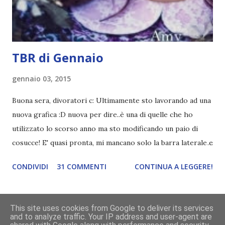
blogger che a sua volta deve fare il tag completo più la
canzone scelta dalla persona ch...
TBR di Gennaio
gennaio 03, 2015
Buona sera, divoratori c: Ultimamente sto lavorando ad una
nuova grafica :D nuova per dire..è una di quelle che ho
utilizzato lo scorso anno ma sto modificando un paio di
cosucce! E' quasi pronta, mi mancano solo la barra laterale e
il piè di pagina. Ho come l'impressione che mi faranno
CONDIVIDI
31 COMMENTI
CONTINUA A LEGGERE!
impazzire e.e Un po' mi dispiacerà abbandonare quest
grafica perché mi piace tantissimo :\ magari la utilizzerò di
nuovo un'altra volta! Letture di Dicembre Lo scorso mese
This site uses cookies from Google to deliver its services
avevo inserito sedici titoli. Già sapevo che non li avrei letti
and to analyze traffic. Your IP address and user-agent are
Powered by Blogger