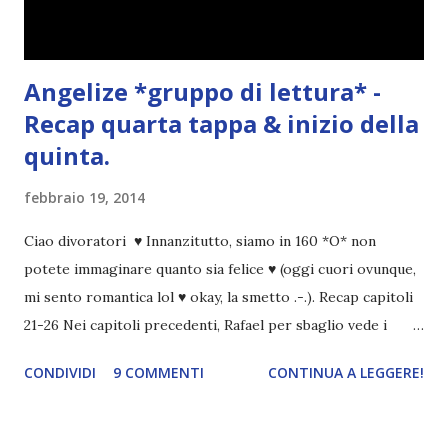
Angelize *gruppo di lettura* -
Recap quarta tappa & inizio della
quinta.
febbraio 19, 2014
Ciao divoratori ♥ Innanzitutto, siamo in 160 *O* non
potete immaginare quanto sia felice ♥ (oggi cuori ovunque,
mi sento romantica lol ♥ okay, la smetto .-.). Recap capitoli
21-26 Nei capitoli precedenti, Rafael per sbaglio vede i
ricordi di Haniel e i due litigano. In seguito, i mezzi angeli si
CONDIVIDI
9 COMMENTI
CONTINUA A LEGGERE!
incontrano e Hesediel mostra loro come combattere i puri.
Alcuni sono increduli, altri incerti che sia una buona
idea..fatto sta' che si mettono all'opera. Ma è proprio