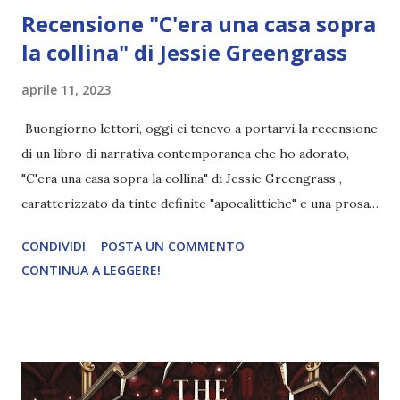
Recensione "C'era una casa sopra
la collina" di Jessie Greengrass
aprile 11, 2023
Buongiorno lettori, oggi ci tenevo a portarvi la recensione
di un libro di narrativa contemporanea che ho adorato,
"C'era una casa sopra la collina" di Jessie Greengrass ,
caratterizzato da tinte definite "apocalittiche" e una prosa
magnetica , da marzo in libreria. Recensione in
CONDIVIDI
POSTA UN COMMENTO
collaborazione con la casa editrice Bompiani che ringrazio
CONTINUA A LEGGERE!
per la copia del libro. Titolo: C'era una casa sopra la
collina. Autrice: Jessie Greengrass Pagine: 263 Editore:
Bompiani Pubblicazione: 15 Marzo 2023 Traduttore :
Giovanna Granato Trama: Questa è la storia di
un’inondazione che costringe alcune persone a trovare