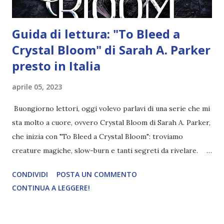
Guida di lettura: "To Bleed a
Crystal Bloom" di Sarah A. Parker
presto in Italia
aprile 05, 2023
Buongiorno lettori, oggi volevo parlavi di una serie che mi
sta molto a cuore, ovvero Crystal Bloom di Sarah A. Parker,
che inizia con "To Bleed a Crystal Bloom": troviamo
creature magiche, slow-burn e tanti segreti da rivelare.
Inoltre arriverà presto in Italia per Harper Collins! Titolo:
CONDIVIDI
POSTA UN COMMENTO
To Bleed A Crystal Bloom Autrice: Sarah A. Parker Pagine:
CONTINUA A LEGGERE!
486 Editore: Self Pubblicazione: 24 Luglio 2021 Trama
(tradotta da me) Diciannove anni fa, sono stata colta dalla
terra insanguinata da un massacro dove ero l'unica