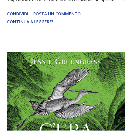
questo blog, vi lascio il link nel caso ve la foste persa!
CONDIVIDI
POSTA UN COMMENTO
Titolo : Once more upon a time. C’era una volta ancora
CONTINUA A LEGGERE!
Autore : Roshani Chokshi Editore : Fanucci Pubblicazione :
31 marzo 2023 Traduttore : Laura Molinari Pagine : 180
"C’era una volta, in una terra chiamata Fortezza dell’Amore,
un re e una regina che si amavano, ma ahimè non più. Se,
dopo un anno e un giorno, non avessero ritrovato l’amore
che li univa, il loro destino li avrebbe portati a essere
banditi dal regno. E così fu. Imelda e Ambrose non
ricordano il motivo del loro matrimonio perché, un anno e
un giorno prima, Ambrose si è recato da una strega
barattando il loro amore per la vita di Imelda. Nel giorno in
cui sono costretti ad abbandonare il regno, quella stessa
strega fa loro visita c...