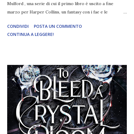
Mulford , una serie di cui il primo libro è uscito a fine
marzo per Harper Collins, un fantasy con i fae e le
streghe. Titolo: The High Mountain Court. I cinque regni
CONDIVIDI
POSTA UN COMMENTO
di Okrith. Autrice : A. K. Mulford Pagine: 450 Editore:
CONTINUA A LEGGERE!
HarperCollins Pubblicazione: 21 Marzo 2023 Traduttore:
Ilaria Katerinov Trama: UNA STREGA SOLITARIA. UN
TALISMANO DIMENTICATO. UN PRINCIPE
POTENTISSIMO. E UN MONDO CHE STA PER
SPROFONDARE NEL CAOS… Remy, diciannove anni, teme di
essere l’unica strega rossa ancora viva , ed è determinata a
restare tale. Ma il Re della Corte del Nord, che ha
massacrato la sua famiglia e messo una taglia sulle teste
delle streghe rosse, ha altri piani: vuole distruggere la sua
specie una volta per tutte. Quando i guerrieri che
governano le Corti scovano il suo nascondiglio, Remy si
ritrova faccia a faccia con Hale, l’affascinante – e mol...