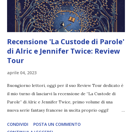
maniacale di ogni aspetto della sua vita. E Jennette, pur di
vedere la madre felice e di conquistare il suo amore, è
disposta a rinun...
Recensione 'La Custode di Parole'
di Alric e Jennifer Twice: Review
Tour
aprile 04, 2023
Buongiorno lettori, oggi per il suo Review Tour dedicato è
il mio turno di lasciarvi la recensione de “La Custode di
Parole” di Alric e Jennifer Twice, primo volume di una
nuova serie fantasy francese in uscita proprio oggi!
Ringrazio come sempre la casa editrice per la copia
CONDIVIDI
POSTA UN COMMENTO
gentilmente fornita e Silvia per avermi coinvolta