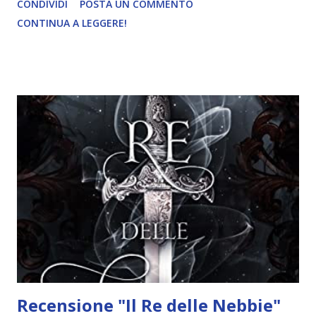
CONDIVIDI
POSTA UN COMMENTO
alla pubblicazione dell'ultimo volume il 28 Marzo 2023, così
CONTINUA A LEGGERE!
come voluto dall'autore. Ad oggi tutti i volumi sono stati
pubblicati. Titolo: La Piena Autore: Michael McDowell
Pagine: 256 Anno: 2023 Editore: Neri Pozza Beat "1919. Le
acque nere e minacciose del fiume sommergono la cittadina
di Perdido, Alabama. Come gli altri abitanti, i ricchissimi
Caskey, proprietari di boschi e segherie, devono
fronteggiare il disastro provocato dalla furia degli
elementi. Ma il clan, capeggiato dalla potente matriarca
Mary-Love e dal figlio devoto Oscar, dovrà anche fare i
conti con un’apparizione sconvolgente. Dalle viscere della
città sommersa compare Elinor, donna dai capelli di rame
con un...
Recensione "Il Re delle Nebbie"