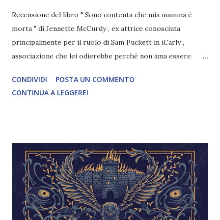
Recensione del libro " Sono contenta che mia mamma è
morta " di Jennette McCurdy , ex attrice conosciuta
principalmente per il ruolo di Sam Puckett in iCarly ,
associazione che lei odierebbe perché non ama essere
ricordata per quella serie. Continuate a leggere la
CONDIVIDI
POSTA UN COMMENTO
recensione per scoprire il perché! Ringrazio la casa
CONTINUA A LEGGERE!
editrice per avermi fornito una copia del libro. Titolo: Sono
contenta che mia mamma è morta Autrice: Jennette
McCurdy Pagine: 284 Editore: Oscar Mondadori Anno: 2023
Compralo a 9,99€ Jennette McCurdy ha solo tredici anni
quando diventa una celebrità della tv grazie alla serie
"iCarly". Dietro il suo sorriso smagliante si nasconde però
l'inferno degli abusi fisici e psicologici a cui sua madre la
sottopone fin da quando è bambina. Ossessionata dall'idea
di fare della figlia una star, Debbie ha assunto il controllo