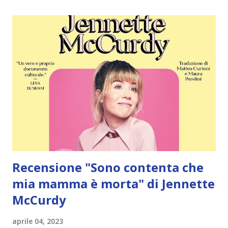
sopravvissuta. Piccola. Fragile. Un enigma. Ora, come
protetta di un High Master che sa troppo e dice troppo
poco, la mia vita è semplice, non lascio mai i confini di una
linea immaginaria che ho tracciato attorno al castello dove
vivo. Stare dentro. Mai andarsene. Là fuori, ci sono solo
mostri. Qui dentro, sono al sicuro... una ricompensa più che
giusta per la goccia di sangue che ogni giorno faccio
gocciolare in un calice....
Recensione "Sono contenta che
mia mamma è morta" di Jennette
McCurdy
aprile 04, 2023