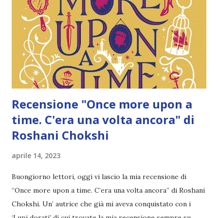
sono cose ben peggiori di quel che immaginava. Il Re
Oberon la umilia, la terrorizza e minaccia tutti quelli che lei
ama. Ma quando riesce a fuggire si imbatte in qualcuno di
ancora più spaventoso: il letale Re delle Nebbie, colui...
Recensione "Once more upon a
time. C'era una volta ancora" di
Roshani Chokshi
aprile 14, 2023
Buongiorno lettori, oggi vi lascio la mia recensione di
“Once more upon a time. C’era una volta ancora” di Roshani
Chokshi. Un’ autrice che già mi aveva conquistato con i
‘Lupi dorati’ di cui trovate la mia recensione sempre su