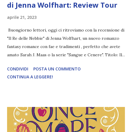
di Jenna Wolfhart: Review Tour
aprile 21, 2023
Buongiorno lettori, oggi ci ritroviamo con la recensione di
"Il Re delle Nebbie" di Jenna Wolfhart, un nuovo romanzo
fantasy romance con fae e tradimenti , perfetto che avete
amato Sarah J. Maas o la serie "Sangue e Cenere". Titolo: Il
Re delle Nebbie (The Mist King 1#) Autrice : Jenna
CONDIVIDI
POSTA UN COMMENTO
Wolfhart Pagine: 388 Editore: Heartbeat Edizioni
CONTINUA A LEGGERE!
Pubblicazione: 18 Aprile 2023 Traduttore: Teresa
Gallicchio Trama: Quando il perfido Re dei Fae sorprende la
giovane Tessa intenta a rubare le sue preziose gemme,
decide di punirla crudelmente. Dovrà lasciare la sua famiglia
e gli amici e diventare la sua sposa umana. Tessa non è mai
stata nella scintillante città dei fae, a nessun umano è
concesso di entrarvi. Tuttavia, una volta lì, scopre che ci