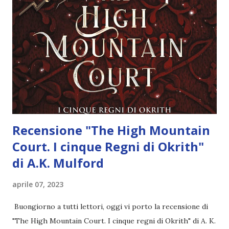
rifugio in una casa che è sempre stata la casa delle vacanze,
alta sopra la collina, come una sorta di arca. Perché nelle
terre basse non si può più stare. Francesca, matrigna di
Caro e madre di Pauly, ha previsto da scienziata il futuro
vicino e preparato per loro (ma non per sé) il rifugio
perfetto. Nella casa lassù la ragazzina e il bimbo trovano ad
aspe...
Recensione "The High Mountain
Court. I cinque Regni di Okrith"
di A.K. Mulford
aprile 07, 2023
Buongiorno a tutti lettori, oggi vi porto la recensione di
"The High Mountain Court. I cinque regni di Okrith" di A. K.