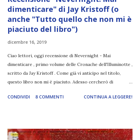
dimenticare" di Jay Kristoff (o
anche "Tutto quello che non mi è
piaciuto del libro")
dicembre 16, 2019
Ciao lettori, oggi recensione di Nevernight - Mai
dimenticare , primo volume delle Cronache dell'Illuminotte ,
scritto da Jay Kristoff . Come già vi anticipo nel titolo,
questo libro non mi è piaciuto. Adesso cercherò di
spiegarvi per bene perché, cercando di evitare gli spoiler.
CONDIVIDI
8 COMMENTI
CONTINUA A LEGGERE!
Quei pochi che ho inserito sono stati oscurati,
evidenziateli con il mouse per leggerli :D Titolo:
Nevernight. Mai dimenticare Serie: Gli accadimenti di
Illuminotte 1 Autore: Jay Kristoff Pagine: 462 Editore:
Mondadori (Oscar Fantastica) Anno: 2019 (ita), 2016 (eng)