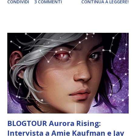
CONDIVIDI
3 COMMENTI
CONTINUA A LEGGERE!
Autore: Jay Kristoff, Amie Kaufman Serie: Aurora Rising 2
Pagine: 384 Editore: Mondadori Anno: 2021 Compralo a
18,90€ o 9,99€ I nostri eroi sono tornati. (Più o meno). Ci
sono due notizie, una buona e una cattiva. Quella cattiva è
che una forza oscura e antica sta per essere liberata nella
galassia minacciando la sopravvivenza di ogni razza
senziente che vive al suo interno. Qual è la buona? Ty e gli
altri membri della Squadra 312 sono pronti a intervenire
nuovamente per salvare la situazione. Tutto bene, se non
fosse che incappano in una serie di tante piccole distrazioni
che minacciano di distoglierli dalla missione, tipo il branco
di gremp che li sta inseguendo per catturarli e accaparrarsi
così la taglia messa...
BLOGTOUR Aurora Rising:
Intervista a Amie Kaufman e Jay