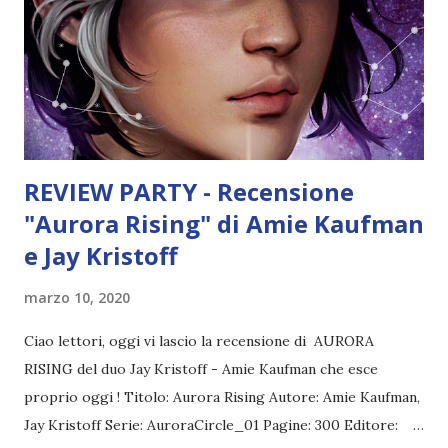
comporre a suo piacimento la propria crew e per questo
sogna già di reclutare la squadra perfetta. Peccato che, a
causa del suo voler fare l'eroe a tutti i costi, come
punizione gli vengano assegnati d'ufficio i cad...
REVIEW PARTY - Recensione
"Aurora Rising" di Amie Kaufman
e Jay Kristoff
marzo 10, 2020
Ciao lettori, oggi vi lascio la recensione di AURORA
RISING del duo Jay Kristoff - Amie Kaufman che esce
proprio oggi ! Titolo: Aurora Rising Autore: Amie Kaufman,
Jay Kristoff Serie: AuroraCircle_01 Pagine: 300 Editore: