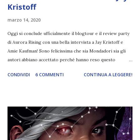
Kristoff
marzo 14, 2020
Oggi si conclude ufficialmente il blogtour e il review party
di Aurora Rising con una bella intervista a Jay Kristoff e
Amie Kaufman! Sono felicissima che sia Mondadori sia gli
autori abbiano accettato perché hanno reso questo
blogtour ancora più speciale! Nel mio post troverete solo
CONDIVIDI
6 COMMENTI
CONTINUA A LEGGERE!
le risposte alle mie domande, mentre da Anima in Penna e
Debs' Court of Dreams troverete le altre. T itolo: Aurora
Rising Autore: Amie Kaufman, Jay Kristoff Serie:
AuroraCircle_01 Pagine: 300 Editore: Mondadori Compralo
a 16,91€ È l'anno 2380 e ai cadetti dell'ultimo anno
dell'Aurora Academy sta per essere affidata la prima vera
missione. L'allievo migliore della scuola, Tyler Jones, sa che,
proprio in virtù della sua eccellenza, gli verrà concesso di