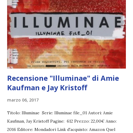
Comprarlo a 17,00€ Destinata a distruggere imperi, Mia
Corvere ha solo dieci anni quando riceve la sua prima
lezione sulla morte. Sei anni dopo, la bambina cresciuta tra
le ombre si avvia a mantenere la promessa che ha fatto il
giorno in cui ha perso tutto. Ma le possibilità di
sconfiggere nemici così potenti sono davvero esili, e Mia è
costretta a trasformarsi in un'arma implacabile. Deve
mettersi alla prova tra i nemici - e gl...
Recensione "Illuminae" di Amie
Kaufman e Jay Kristoff
marzo 06, 2017
Titolo: Illuminae Serie: Illuminae file_01 Autori: Amie
Kaufman, Jay Kristoff Pagine: 612 Prezzo: 22,00€ Anno:
2016 Editore: Mondadori Link d'acquisto: Amazon Quel