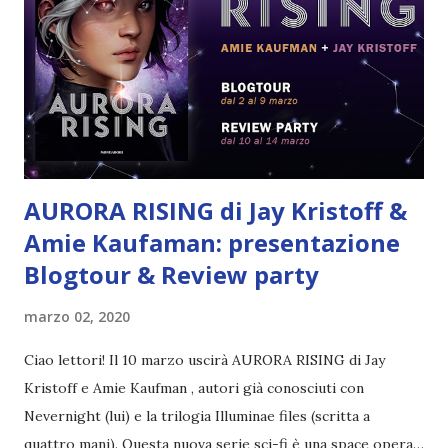
Jones (sorella) , Jericho Jones ( padre ), madre non
pervenuta TEAM : Squadra 312 RUOLO: Alpha, Leader Tyler
Jones, se non l'avete capito è il più figo della squadra . Mi
correggo: il più figo di tutta la Legione Aurora. Un figo da
non-ci-posso-credere . E, apparentemente, anche il più
noioso ...
AURORA RISING di Jay Kristoff &
Amie Kaufaman: presentazione
Blogtour & Review party
marzo 02, 2020
Ciao lettori! Il 10 marzo uscirà AURORA RISING di Jay
Kristoff e Amie Kaufman , autori già conosciuti con
Nevernight (lui) e la trilogia Illuminae files (scritta a
quattro mani). Questa nuova serie sci-fi è una space opera