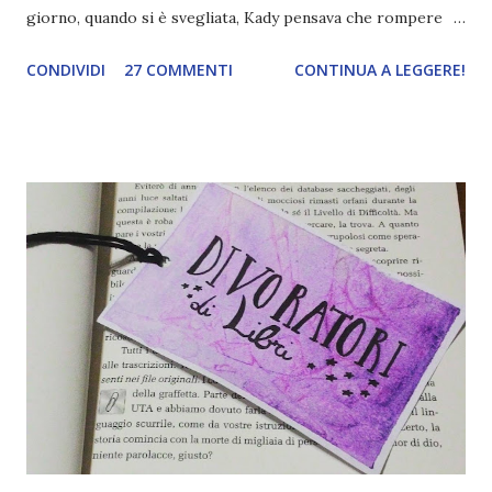
giorno, quando si è svegliata, Kady pensava che rompere
con Ezra sarebbe stata la cosa più difficile da affrontare.
CONDIVIDI
27 COMMENTI
CONTINUA A LEGGERE!
Poche ore dopo il suo pianeta è stato invaso. Anno 2575: il
cielo di Kerenza, un pianeta poco più grande di un granello
di sabbia coperto di ghiaccio e sperduto nell'universo, si
oscura all'improvviso. Tra le esplosioni e le urla degli
abitanti terrorizzati, una squadra d'assalto delle BeiTech,
una potente corporation interstellare, dà inizio
all'invasione. Ed Ezra e Kady, che si rivolgono a malapena la
parola, sono costretti a cercare insieme una via di fuga.
Alcuni giorni dopo, però, un mortale virus mutante inizia a
diffondersi a bordo di una delle navi sulle quali si trovano i
due ragazzi e gli altri superstiti. Come se non bastasse,
AIDAN, l'intelligenza artificiale ch...