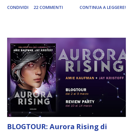
Mondadori Compralo a 16,91€ È l'anno 2380 e ai cadetti
CONDIVIDI
22 COMMENTI
CONTINUA A LEGGERE!
dell'ultimo anno dell'Aurora Academy sta per essere affidata
la prima vera missione. L'allievo migliore della scuola, Tyler
Jones, sa che, proprio in virtù della sua eccellenza, gli verrà
concesso di comporre a suo piacimento la propria crew e
per questo sogna già di reclutare la squadra perfetta.
Peccato che, a causa del suo voler fare l'eroe a tutti i costi,
come punizione gli vengano assegnati d'ufficio i cadetti
scartati da tutti gli altri compagni. Il dramma è che non è
nemmeno questo il problema principale di Ty, dato che,
dopo aver risvegliato da un sonno che durava duecento
anni Aurora Jie-Lin O'Malley, scopre che proprio lei
potrebbe innescare una guerra millenaria...
BLOGTOUR: Aurora Rising di