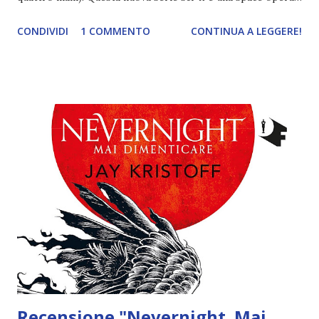
che guarda molto alla precedente trilogia di fantascienza e
CONDIVIDI
1 COMMENTO
CONTINUA A LEGGERE!
attinge alla cultura pop. I protagonisti di questa avventura
sono ben sette (tra umani, alieni e elfi-alieni) e si ritrovano
a fare squadra perché Tyler, il leader, non si è presentato
alle selezioni, troppo impegnato a fare l'eroe! Quindi si
becca la peggiore squadra. Peccato che il destino
dell'universo sembra essere proprio nelle mani della
squadra 312... Titolo: Aurora Rising Autore: Amie Kaufman,
Jay Kristoff Serie: AuroraCircle_01 Pagine: 300 Editore:
Mondadori Data di uscita: 10 marzo 2020 Preordinarlo a
16,91€ È l'anno 2380 e ai cadetti dell'ultimo anno dell'Aurora
Academy sta per essere affidata la prima vera missione.
L'allievo migliore della scuola, Tyler...
Recensione "Nevernight. Mai