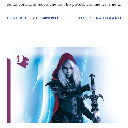
de La corona di fuoco che non ho potuto commentare nella
recensione ( potete trovarla qui ). Ci saranno spoiler, ma
CONDIVIDI
2 COMMENTI
CONTINUA A LEGGERE!
ovviamente NON dei volumi successivi (ho scritto il post
proprio prima di iniziare il quarto in modo da evitare di
spoilerarvi senza rendermene conto e evitare di farmi
influenzare dagli eventi successi). ⬇️⬇️⬇️ ATTENZIONE
SPOILER ⬇️⬇️⬇️ 1. La fine dei Chaolaena Ci credete che per
anni sono rimasta bloccata a questo libro perché non
riuscivo a superare la rottura di una delle mie coppie
preferite di sempre? Finalmente dopo questa rilettura
sono riuscita a metterci una pietra sopra (più o meno
perché mi viene da piangere ogni volta che ci penso) e
comprendo meglio anche i motivi. 2. Rowan lo ricordavo
diverso La prima volta che ho letto il libro l 'ho detestato a
pres...