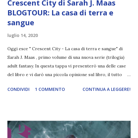
Crescent City di Sarah J. Maas
BLOGTOUR: La casa di terra e
sangue
luglio 14, 2020
Oggi esce " Crescent City - La casa di terra e sangue" di
Sarah J. Maas , primo volume di una nuova serie (trilogia)
adult fantasy. In questa tappa vi presenterò una delle case
del libro e vi darò una piccola opinione sul libro, il tutto
ovviamente senza spoiler . Titolo: Crescent City - La casa
CONDIVIDI
1 COMMENTO
CONTINUA A LEGGERE!
di terra e sangue Serie: Crescent City 1 Autore: Sarah J.
Maas Pagine: 708 Anno: 2020 Editore: Mondadori Compralo
a 9,99€ Ventitré anni, mezza Fae e mezza umana, Bryce
Quinlan ha una vita perfetta: di giorno lavora in una galleria
d'arte e di notte passa da una festa all'altra, senza problemi
e senza preoccupazioni. Quando però una brutale strage