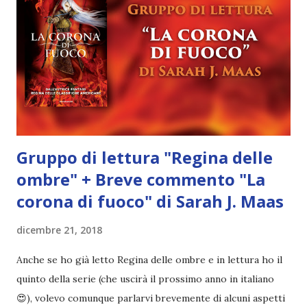
la guerra incombe all'orizzonte, l'unica speranza di salvezza
risiede in una tenace ricerca che potrebbe mettere fine a
quanto Aelin ha di più caro. Recensione "Empire of storms"
di Sarah J. Maas Regina delle ombre mi ha lasciato
emozioni contrastanti, ma questo non ha frenato l...
Gruppo di lettura "Regina delle
ombre" + Breve commento "La
corona di fuoco" di Sarah J. Maas
dicembre 21, 2018
Anche se ho già letto Regina delle ombre e in lettura ho il
quinto della serie (che uscirà il prossimo anno in italiano
😍), volevo comunque parlarvi brevemente di alcuni aspetti