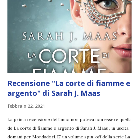
determinazione iniziano a incrinarsi. Non è l'unica a dover
combattere per assicurarsi un futuro, mentre i fili del
destino dei vari personaggi si intrecciano inesorabilmente.
Recensione Il regno di cenere di Sarah J. Maas Questa
recensione probabilmente sarà lunghissima perché Il trono
di ghiaccio è tra le mie serie preferite e sarà difficile
contenere le emozioni. Ho ...
Recensione "La corte di fiamme e
argento" di Sarah J. Maas
febbraio 22, 2021
La prima recensione dell'anno non poteva non essere quella
de La corte di fiamme e argento di Sarah J. Maas , in uscita
domani per Mondadori. E' un volume spin-off della serie La