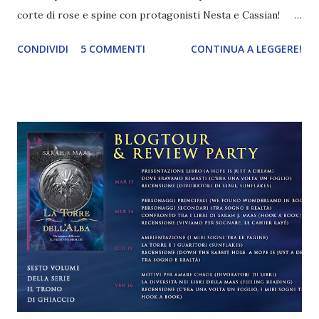
corte di rose e spine con protagonisti Nesta e Cassian!
Titolo: La corte di fiamme e argento Autore: Sarah J. Maas
CONDIVIDI
5 COMMENTI
CONTINUA A LEGGERE!
Serie: Acotar 4 Pagine: 720 Editore: Mondadori Data di
uscita: 23 febbraio 2021 Compralo a 20,90€ Nesta Archeron
non è quel che si dice un tipo facile: fiera del suo carattere
spigoloso, è particolarmente facile alla rabbia e poco
incline al perdono. E da quando è stata costretta a entrare
nel Calderone ed è diventata una Fae contro la sua volontà,
ha cercato in ogni modo di allontanarsi dalla sorella e dalla
corte della Notte per trovare un posto per sé all'interno
dello strano mondo in cui è costretta a vivere. Quel che è
peggio è che non sembra essere ancora riuscita a superare
l'orrore della guerra con Hybern. Di certo non ha
dimenticato tutto ciò che ha perso per colpa sua....