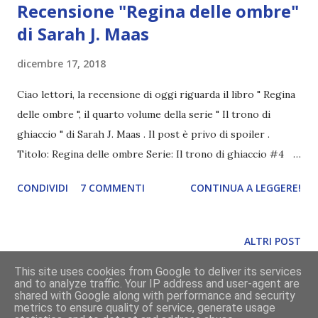
Recensione "Regina delle ombre"
di Sarah J. Maas
dicembre 17, 2018
Ciao lettori, la recensione di oggi riguarda il libro " Regina
delle ombre ", il quarto volume della serie " Il trono di
ghiaccio " di Sarah J. Maas . Il post è privo di spoiler .
Titolo: Regina delle ombre Serie: Il trono di ghiaccio #4
Autore: Sarah J. Maas Pagine: 654 Editore: Mondadori
CONDIVIDI
7 COMMENTI
CONTINUA A LEGGERE!
(Oscar Fantastica) Anno: 2018 ➡️ COMPRA SU AMAZON ⬅️
Ancora una volta nascosta sotto il suo manto da assassina,
Celaena è tornata a Rithfold, ma non è più una schiava. Ora
ALTRI POST
è Aelin Ashryver Galathynius, Regina di Terrasen. Tuttavia,
This site uses cookies from Google to deliver its services
prima di riprendere il trono che le spetta, dovrà ancora
and to analyze traffic. Your IP address and user-agent are
combattere: scavare tra i ricordi più dolorosi, battersi per
Powered by Blogger
shared with Google along with performance and security
metrics to ensure quality of service, generate usage
la sopravvivenza e lottare contro una passione che