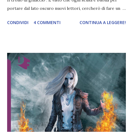
portare dal lato oscuro nuovi lettori, cercherò di fare un
breve quadro generale della serie e infine, per i lettori che
CONDIVIDI
4 COMMENTI
CONTINUA A LEGGERE!
attendono questo volume, parlerò di quello che vi aspetta
ne L'impero delle tempeste . Buona lettura! Titolo:
L'impero delle tempeste Serie: Il trono di ghiaccio 5
Autore: Sarah J. Maas Pagine: 688 Editore: Oscar
Mondadori Data di uscita: 5 novembre 2019 Preordinalo al
prezzo di 14,45€ La lunga strada dall'omicidio al trono è
appena cominciata per Aelin Galathynius, l'ultima
discendente della sua casata, la principessa perduta di
Terrasen che in molti conoscono come Celaena Sardothien.
I regni di Erilea stanno andando in frantumi attorno a lei.
Per salvare coloro che ama dalle forze dell'oscurità, dovrà
allearsi con i suoi nemici. Mentre la guerra incombe all...