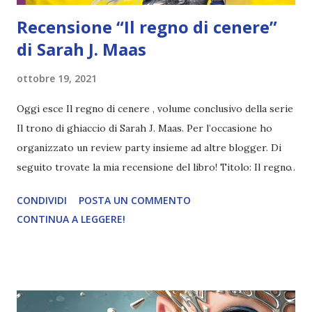
Recensione “Il regno di cenere”
di Sarah J. Maas
ottobre 19, 2021
Oggi esce Il regno di cenere , volume conclusivo della serie
Il trono di ghiaccio di Sarah J. Maas. Per l’occasione ho
organizzato un review party insieme ad altre blogger. Di
seguito trovate la mia recensione del libro! Titolo: Il regno
di cenere Autore: Sarah J. Maas Pagine: 1080 Editore:
CONDIVIDI
POSTA UN COMMENTO
Mondadori (Oscar Fantastica) Anno di pubblicazione: 2021
CONTINUA A LEGGERE!
Compralo a 8,99€ Aelin ha rischiato tutto per salvare il suo
popolo, ma ha pagato un prezzo altissimo: è stata rinchiusa
in una bara di ferro dalla regina Maeve, costretta a
sopportare mesi di torture se non vuole condannare
coloro che ama. Ma anche la sua forza e la sua