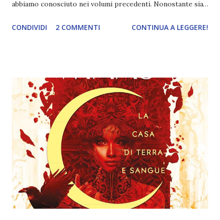
abbiamo conosciuto nei volumi precedenti. Nonostante sia
uno spin-off, è fondamentale leggerlo per non perdersi
CONDIVIDI
2 COMMENTI
CONTINUA A LEGGERE!
alcuni sviluppi di trama importanti. Seguite l'evento per
saperne di più! Titolo: La torre dell'alba Autore: Sarah J.
Maas Serie: Il trono di ghiaccio 6 Pagine: 672 Editore:
Mondadori (Oscar Fantastica) Anno: 2020 Compralo a
16,15€ Chaol Westfall e Nesryn Faliq sono giunti nella
sfolgorante città di Antica per stringere un'alleanza con il
khagan del Continente meridionale: le sue possenti armate
sono l'ultima speranza per l'Erilea. Ma questo non è il loro
unico scopo: nella famosa Torre Cesme cercheranno una
guaritrice che possa far tornare Chaol a camminare. Una
come Yrene Towers, sopravvissuta agli orrori delle
persecuzioni di Adarlan contro chi, come la sua f...