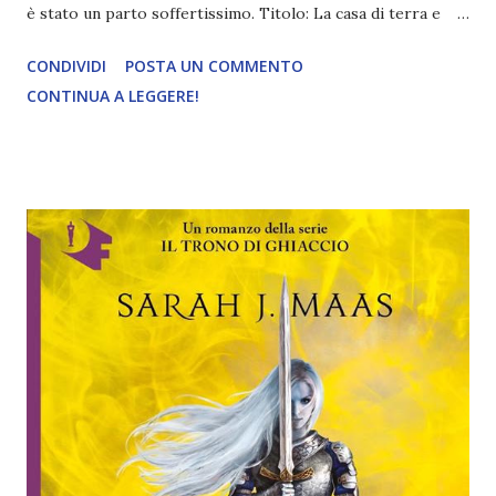
è stato un parto soffertissimo. Titolo: La casa di terra e
sangue Serie: Crescent City 1 Autrice: Sarah J. Maas Pagine:
CONDIVIDI
POSTA UN COMMENTO
708 Editore: Mondadori Anno di pubblicazione: 2020
CONTINUA A LEGGERE!
Compralo a 19,90€ Ventitré anni, mezza Fae e mezza
umana, Bryce Quinlan ha una vita perfetta: di giorno lavora
in una galleria d'arte e di notte passa da una festa all'altra,
senza problemi e senza preoccupazioni. Quando però una
brutale strage scuote profondamente Crescent City, la città
in cui vive, e Bryce perde una persona a lei molto cara, il
suo mondo crolla in mille pezzi lasciandola disperata, ferita
e molto sola. Adesso non cerca più il divertimento, ma un
oblio in grado di farle dimenticare i terribili fatti che hanno
cambiato la sua vita per sempre. Due anni dopo l'imputato è
finalmente dietro le sbarre ma i crimini r...