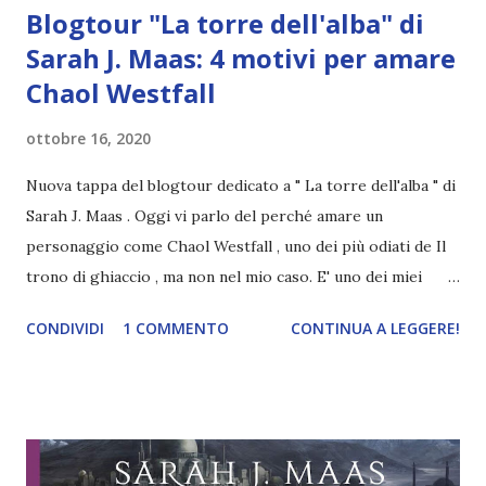
Blogtour "La torre dell'alba" di
Sarah J. Maas: 4 motivi per amare
Chaol Westfall
ottobre 16, 2020
Nuova tappa del blogtour dedicato a " La torre dell'alba " di
Sarah J. Maas . Oggi vi parlo del perché amare un
personaggio come Chaol Westfall , uno dei più odiati de Il
trono di ghiaccio , ma non nel mio caso. E' uno dei miei
preferiti , ecco perché ho voluto dedicargli un intero
CONDIVIDI
1 COMMENTO
CONTINUA A LEGGERE!
articolo! Ecco 4 motivi per amare Chaol Westfall Ok, anche
solo per apprezzarlo un pelino di più. 1) Perché è un
personaggio realistico Quando nel primo volume viene a
contatto con Celaena Sardothien, è diffidente nei suoi
confronti. Si trova davanti un'assassina e la sua