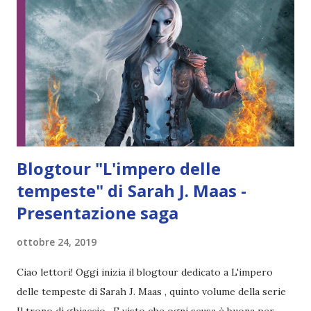
scuote profondamente Crescent City, la città in cui vive, e
Bryce perde una persona a lei molto cara, il suo mondo
crolla in mille pezzi lasciandola disperata, ferita e molto
sola. Adesso non cerca più il divertimento, ma un oblio in
grado di farle dimenticare i terribili fatti che hanno
cambiato la sua vita per sempre. D...
Blogtour "L'impero delle
tempeste" di Sarah J. Maas -
Presentazione saga
ottobre 24, 2019
Ciao lettori! Oggi inizia il blogtour dedicato a L'impero
delle tempeste di Sarah J. Maas , quinto volume della serie
Il trono di ghiaccio . E visto che ogni scusa è buona per