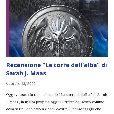
normalissima reazione è tenerla costantemente sotto
controllo e non fidarsi di lei. I suoi pensieri cambiano
quando scopre il background della protagonista, però allo
stesso tempo non è completamente indifferente al suo
passato, specie quando in più occasioni la vede uccide a
sangue freddo. Ecco spiegato perché quando scopre che
Celaena in realtà è una potentissima regina fae, razza che il
suo regno ha condannato, è s...
Recensione "La torre dell'alba" di
Sarah J. Maas
ottobre 13, 2020
Oggi vi lascio la recensione de " La torre dell'alba " di Sarah
J. Maas , in uscita proprio oggi! Si tratta del sesto volume
della serie , dedicato a Chaol Westfall , personaggio che