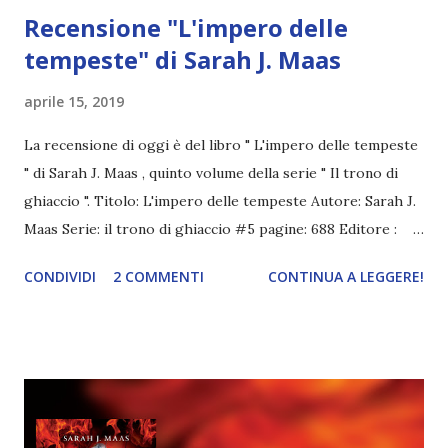
Recensione "L'impero delle
tempeste" di Sarah J. Maas
aprile 15, 2019
La recensione di oggi è del libro " L'impero delle tempeste
" di Sarah J. Maas , quinto volume della serie " Il trono di
ghiaccio ". Titolo: L'impero delle tempeste Autore: Sarah J.
Maas Serie: il trono di ghiaccio #5 pagine: 688 Editore :
Oscar Mondadori Anno: 2019 comprarlo a 7,99€ La lunga
CONDIVIDI
2 COMMENTI
CONTINUA A LEGGERE!
strada dall'omicidio al trono è appena cominciata per Aelin
Galathynius, l'ultima discendente della sua casata, la
principessa perduta di Terrasen che in molti conoscono
come Celaena Sardothien. I regni di Erilea stanno andando
in frantumi attorno a lei. Per salvare coloro che ama dalle
forze dell'oscurità, dovrà allearsi con i suoi nemici. Mentre