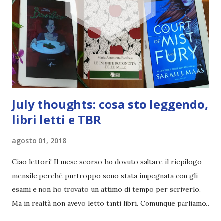
appena conquistata sarà lunga a sufficienza per ricomporla.
Qualcosa in lei si è incrinato in modo irreversibile, tanto
che ormai non si riconosce più. Non si sente più la stessa
Feyre che, un anno prima, aveva fatto il suo ingresso nella
Corte di Primavera. E forse non è ne...
July thoughts: cosa sto leggendo,
libri letti e TBR
agosto 01, 2018
Ciao lettori! Il mese scorso ho dovuto saltare il riepilogo
mensile perché purtroppo sono stata impegnata con gli
esami e non ho trovato un attimo di tempo per scriverlo.
Ma in realtà non avevo letto tanti libri. Comunque parliamo
delle letture di luglio! Libri letti a luglio Devo ammettere