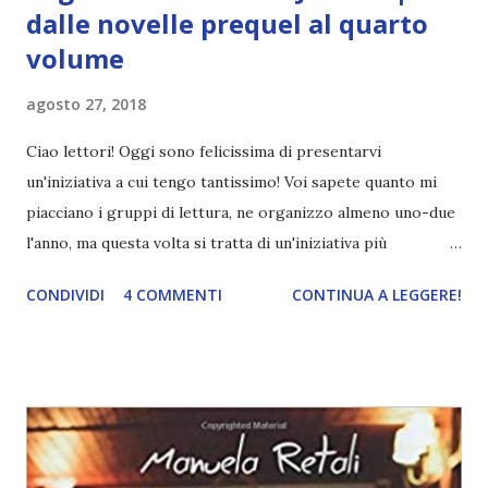
dalle novelle prequel al quarto
volume
agosto 27, 2018
Ciao lettori! Oggi sono felicissima di presentarvi
un'iniziativa a cui tengo tantissimo! Voi sapete quanto mi
piacciano i gruppi di lettura, ne organizzo almeno uno-due
l'anno, ma questa volta si tratta di un'iniziativa più
ambiziosa perché leggeremo una serie (o almeno i libri che
CONDIVIDI
4 COMMENTI
CONTINUA A LEGGERE!
sono stati pubblicati al momento in italiano). Che io sia una
fan de Il trono di ghiaccio ormai lo sanno pure i muri. Ogni
occasione è buona per sottolinearlo. Nei prossimi mesi
uscirà il quarto volume in italiano, quindi quale migliore
occasione per (ri)leggerla? Sappiamo benissimo che in
Italia spesso e volentieri le serie vengono interrotte e il
fatto che la Mondadori ne stia portando avanti una che