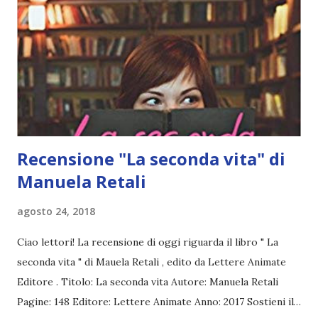
pensavamo tutti avesse fatto una brutta fine è un miracolo,
per questo è importante pubblicizzarla , anche perché il
quarto volume è un vero e proprio traguardo. Volume
dopo volume spesso i lettori perdono interesse, quindi a
questo punto è fondamentale far conoscere a più persone
possibi...
Recensione "La seconda vita" di
Manuela Retali
agosto 24, 2018
Ciao lettori! La recensione di oggi riguarda il libro " La
seconda vita " di Mauela Retali , edito da Lettere Animate
Editore . Titolo: La seconda vita Autore: Manuela Retali
Pagine: 148 Editore: Lettere Animate Anno: 2017 Sostieni il