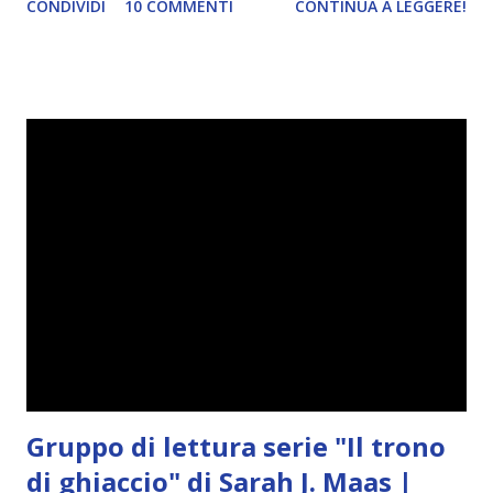
CONDIVIDI
10 COMMENTI
CONTINUA A LEGGERE!
che non ho mai letto così tanto (in un mese).
Gruppo di lettura serie "Il trono
di ghiaccio" di Sarah J. Maas |