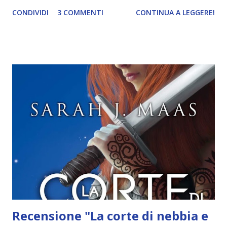
blog e compra il libro attraverso questo link (nessun costo
CONDIVIDI
3 COMMENTI
CONTINUA A LEGGERE!
aggiuntivo!) Greta Collins ha quasi quarant’anni e si è da
poco separata. Vive nella caotica città di New York dove
possiede con orgoglio una piccola libreria. Nel difficile
cammino alla ricerca di una nuova se stessa, troverà nuove
e vecchie passioni, che insieme al calore e al supporto delle
persone care, degli amici, e della sua stessa forza,
l’aiuteranno a cercare una strada nella quale riconoscersi e
dove ritrovare quell’amore per se stessa, che troppo
spesso viene dimenticato. In questo romanzo, ho voluto
raccontare con sincerità e realtà, il duro percorso che una
donna deve affrontare per ricostruire una vita in pezzi con
coraggio e tenacia, prendendo in mano le redin...
Recensione "La corte di nebbia e