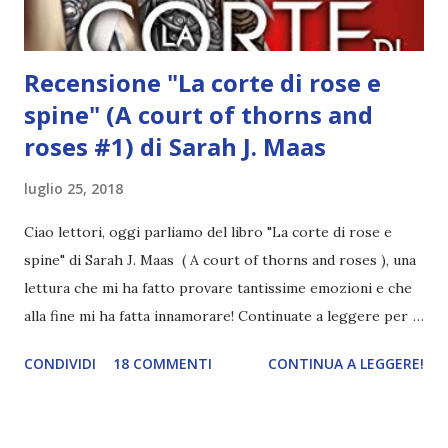
Recensione "La corte di rose e
spine" (A court of thorns and
roses #1) di Sarah J. Maas
luglio 25, 2018
Ciao lettori, oggi parliamo del libro "La corte di rose e
spine" di Sarah J. Maas ( A court of thorns and roses ), una
lettura che mi ha fatto provare tantissime emozioni e che
alla fine mi ha fatta innamorare! Continuate a leggere per
saperne di più. Titolo: La corte di rose e spine Serie: A
CONDIVIDI
18 COMMENTI
CONTINUA A LEGGERE!
court of thorns and roses #1 Autore: Sarah J. Maas
Pagine: 483 Editore: Mondadori ⇨ Acquistalo qui Una
volta tornata al suo villaggio dopo aver ucciso quel lupo