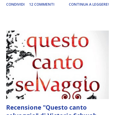
CONDIVIDI
12 COMMENTI
CONTINUA A LEGGERE!
shadows ", " Empire of storms ", " Tower of dawn ", "
Kingdom of Ash ") Un amore nato nell'ormai lontano 2014 e
che si riconferma ogni volta che rileggo i primi due volumi.
Il terzo l'ho letto in inglese e sono secoli che mi
riprometto di rileggerlo in italiano, ma ogni volta rimando.
Ho iniziato a capire che questo mio procrastinare è dovuto
al fatto che ho letto qua e là dei piccoli spoiler sui seguiti e
quindi sono un po' riluttante a proseguire. Più che altro ho
paura che continuando possa restare delusa e in un certo
senso preferisco avere un buon ricordo della storia che
avevo amato. Ad ogni modo il quarto dovrebbe uscire i...
Recensione "Questo canto