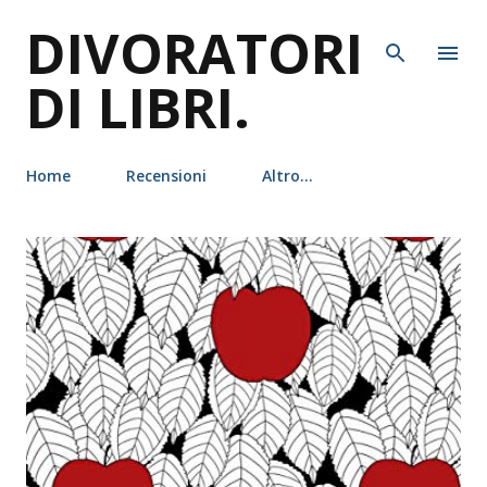
DIVORATORI
Passa ai contenuti principali
DI LIBRI.
Home
Recensioni
Altro…
P
o
s
t