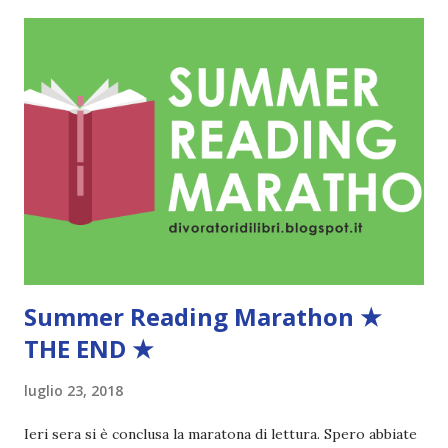
spaventoso, però, la diciannovenne Feyre riceve la visita di
una creatura bestiale che irrompe a casa sua per chiederle
conto di ciò che ha appena fatto. L'animale che ha ucciso,
infatti, non era un lupo comune ma un Fae e secondo la
legge "ogni attacco ingiustificato da parte di un umano a un
essere fatato può essere ripagato solo con una vita umana
in cambio. Una vita per una vita". Ma non è la morte il
destino di Feyre, bensì l'allontanamento dalla sua famiglia,
dal suo villaggio, dal m...
Summer Reading Marathon ★
THE END ★
luglio 23, 2018
Ieri sera si è conclusa la maratona di lettura. Spero abbiate