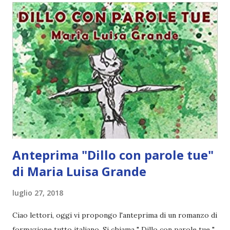
Elisabetta I non fosse mai nata?Chi potrebbe nascere tra
Giuda e Maria Maddalena, se avessero avuto la possibilità di
amarsi?Passeggiando per Parigi, Potremmo trovare
Boccaccio che vende libri usati con la sua Fiammetta.Ho
immaginato una sliding doors per alcune persone, che non
ho mai conosciuto, ma che mi hanno aﬀascinato e
accompagnato nella mia fantasia. Recensione Tra i libri
ricevuti da Lettere Animate Le infinite rotondità delle
mele mi sem...
Anteprima "Dillo con parole tue"
di Maria Luisa Grande
luglio 27, 2018
Ciao lettori, oggi vi propongo l'anteprima di un romanzo di
formazione tutto italiano. Si chiama " Dillo con parole tue "