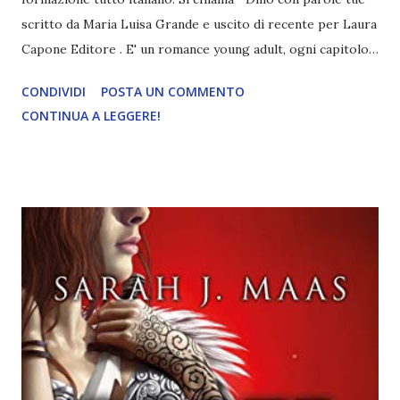
scritto da Maria Luisa Grande e uscito di recente per Laura
Capone Editore . E' un romance young adult, ogni capitolo
introdotto da una poesia. Di seguito trovate tutti i dettagli
CONDIVIDI
POSTA UN COMMENTO
sul libro. Dillo con parole tue. Innamorarsi è come
CONTINUA A LEGGERE!
conquistare un piccolo angolo di Paradiso, affacciati alla
finestra dell'inferno di Maria Luisa Grande 251 pagine,
Laura Capote Editore, 2018 Lucia, una diciassettenne con
un'infanzia difficile alle spalle, prova per la prima volta un
sentimento d'amore talmente forte da diventare l'unico
antidoto alla sofferenza, al dolore e all'autodistruzione.
Insieme a lei scopriamo i dubbi e le incertezze che animano
un gruppo di adolescenti in procinto di diventare adulti,
nell'apparente immobilità di un paese irpino che
rappresenta lo scenario antico e fiabesco di uno
struggente sentimento individ...