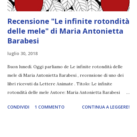
Recensione "Le infinite rotondità
delle mele" di Maria Antonietta
Barabesi
luglio 30, 2018
Buon lunedì. Oggi parliamo de Le infinite rotondità delle
mele di Maria Antonietta Barabesi , recensione di uno dei
libri ricevuti da Lettere Animate . Titolo: Le infinite
rotondità delle mele Autore: Maria Antonietta Barabesi
Pagine: 114 Anno: 2016 Editore: Lettere animate Amazon Sei
CONDIVIDI
1 COMMENTO
CONTINUA A LEGGERE!
personaggi storici, che attraversando il tempo si ritrovano
in Cina, casualmente, ed hanno la possibilità di aggiustare
ciò che avevano lasciato irrisolto..... Che sarebbe successo
se Anna Bolena non avesse mai sposato Enrico VIII ed