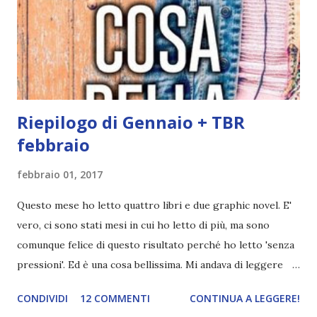
due calcoli! Chi ha letto il maggior numero di libri? Sara
Sara con ben 24 letture ! Chi ha completato il maggior
numero di obiettivi? Sara Sara con 131\200 obiettivi (ho
escluso quelli che prevedono la lettu...
Riepilogo di Gennaio + TBR
febbraio
febbraio 01, 2017
Questo mese ho letto quattro libri e due graphic novel. E'
vero, ci sono stati mesi in cui ho letto di più, ma sono
comunque felice di questo risultato perché ho letto 'senza
pressioni'. Ed è una cosa bellissima. Mi andava di leggere
XXX? Lo iniziavo e se non mi prendeva lo abbandonavo.
CONDIVIDI
12 COMMENTI
CONTINUA A LEGGERE!
Spero di continuare così anche per i prossimi mesi.