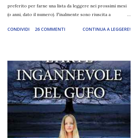
preferito per farne una lista da leggere nei prossimi mesi
(o anni, dato il numero). Finalmente sono riuscita a
riportare tutti i titoli in questo post e posso mostrarveli!
CONDIVIDI
26 COMMENTI
CONTINUA A LEGGERE!
LISTA DEI LIBRI PREFERITI DAI LETTORI 1. La tristezza
ha il sonno leggero, Lorenzo Marone consigliato da Elia
Un'ora di sole blog 2. Io e Mabel ovvero l'arte della
Falconeria, Helen MacDonald consigliato da Martina C. 3. Il
tuo meraviglioso silenzio, Katja Millay consigliato da Pamy
4. La collina dei conigli, Richard Adams consigliato da Lumi
5. Il prezzo dell'amore, R.K. Lilley consigliato da Rosa C. 6.
Il Signore Degli Anelli ( La compagnia dell'anello , Le due
torri, Il ritorno del re), Tolkien consigliato da Saji Connor e
Monica B. La compagnia dell'anello l'ho già letto qualche
annetto fa, ma mi mancano gli altri due volumi che
comunque avevo intenz...