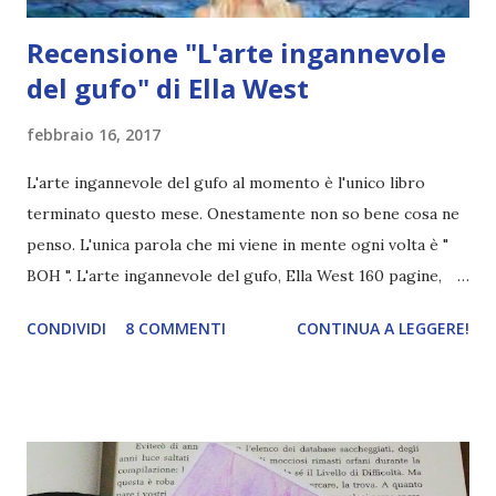
Recensione "L'arte ingannevole
del gufo" di Ella West
febbraio 16, 2017
L'arte ingannevole del gufo al momento è l'unico libro
terminato questo mese. Onestamente non so bene cosa ne
penso. L'unica parola che mi viene in mente ogni volta è "
BOH ". L'arte ingannevole del gufo, Ella West 160 pagine,
Giunti amazon Tutte le sere, dopo il tramonto, Viola si
CONDIVIDI
8 COMMENTI
CONTINUA A LEGGERE!
addentra nel bosco dietro casa. La grave malattia di cui
soffre le impedisce di esporsi anche al minimo raggio di
sole. Così, quando i suoi compagni sono impegnati con la
scuola, lei dorme o sta in casa a suonare, e quando loro
vanno a dormire, lei passeggia libera tra gli alberi del suo
bosco, in compagnia del buio e di tutti gli animali che lo