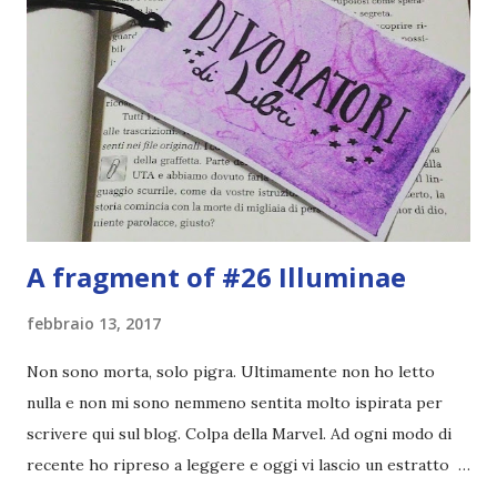
popolano. Una sera, però, sul sentiero sterrato da cui non
passa anima viva, scorge un’auto: un ragazzo tira fuori un
corpo pesante dal bagagliaio e lo trascina sul sedile di
guida, prima di dare fuoco alla macchina. Poi seppellisce
qualcosa nel terreno vicino. Sei alberi dal ciglio della strada:
per Viola è facilissimo ritrovare i...
A fragment of #26 Illuminae
febbraio 13, 2017
Non sono morta, solo pigra. Ultimamente non ho letto
nulla e non mi sono nemmeno sentita molto ispirata per
scrivere qui sul blog. Colpa della Marvel. Ad ogni modo di
recente ho ripreso a leggere e oggi vi lascio un estratto
simpaticissimo dal libro Illuminae . Graficamente è