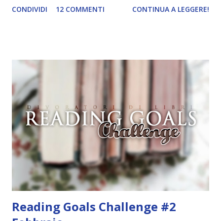
CONDIVIDI
12 COMMENTI
CONTINUA A LEGGERE!
bellissimo, spero lo sia anche il contenuto. Fatemi sapere
cosa ne pensate dell'estratto e\o se avete letto il libro. A
presto! Intervistatore: Diceva della metropolitana. Ezra
Mason : Sì... ecco. In pratica non volevo rischiarmela e sono
scappato dall'uscita antincendio per poi tornare verso il
parcheggio. Che forse non era il piano migliore, visto che
un mezzo non ce l'avevo. E sto lì a guardarmi in giro
mentre dal cielo piove fuoco e io muoio di freddo, perché
quando fa brutto il vento gelato di Kerenza raggiunge i
quaranta sotto zero. E a quel punto la vedo. Intervistatore:
Chi? Ezra Mason: La mia ex. Che mi aveva mollato tipo tre
ore prima. Un po' imbarazzante. Intervistatore: Che ...
Reading Goals Challenge #2