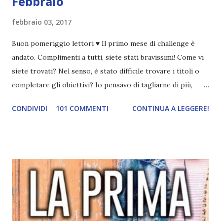
Febbraio
febbraio 03, 2017
Buon pomeriggio lettori ♥ Il primo mese di challenge è
andato. Complimenti a tutti, siete stati bravissimi! Come vi
siete trovati? Nel senso, è stato difficile trovare i titoli o
completare gli obiettivi? Io pensavo di tagliarne di più,
invece per alcuni libri non ne ho tagliato nemmeno uno 😱.
CONDIVIDI
101 COMMENTI
CONTINUA A LEGGERE!
Ad ogni modo ne ho spuntati cinque, più di quanti pensassi,
conoscendo la mia incapacità di organizzazione lol. Un libro
che parli di danza \ Danza con me Un libro illustrato \
Frankenstein Un classico scritto da una donna \
Frankenstein Un libro ambientato in Germania \
Frankenstein Un libro da cui è stato tratto un film \
Frankenstein Il prossimo mese dovrei spuntare più
obiettivi secondo i miei piani di lettura 😂 Adesso facciamo