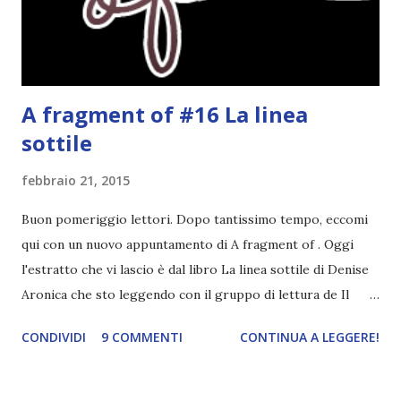
straordinarie la sua mamma e Oriana Fallaci, è una ragazza
timida e riservata ma anche molto determinata e a...
A fragment of #16 La linea
sottile
febbraio 21, 2015
Buon pomeriggio lettori. Dopo tantissimo tempo, eccomi
qui con un nuovo appuntamento di A fragment of . Oggi
l'estratto che vi lascio è dal libro La linea sottile di Denise
Aronica che sto leggendo con il gruppo di lettura de Il
profumo dei libri. "Questa roba fa venire i brividi" mormora
CONDIVIDI
9 COMMENTI
CONTINUA A LEGGERE!
Peter. "Tecnicamente, non credo possano venirti i brividi"
replica Joe. Peter gli dà un'occhiataccia. "Ma con chi parli?"
Chiede Charlie passandosi una mano tra i capelli biondi che