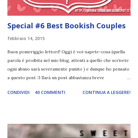
Special #6 Best Bookish Couples
febbraio 14, 2015
Buon pomeriggio lettori!! Oggi è voi-sapete-cosa (quella
parola è proibita nel mio blog, attenti a quello che scrivete
ogni abuso sarà severamente punito ) e dunque ho pensato
a questo post :3 Sarà un post abbastanza breve
perché..oggi mi scoccia fare tutto, ecco. Le mie coppie
CONDIVIDI
40 COMMENTI
CONTINUA A LEGGERE!
libresche preferite ♥ 1. The Fault in our Augustus stars
Augustus & Hazel 2. Il trono di ghiaccio Chaol & Celaena 3.
L'angelo caduto Penryn & Raffe 4. Shatter me Juliette &
Warner 5. The bread hunger games I toast. (è bruttissima,
lo so, ma ditemi che l'avete capita e.e) 6. The Mortal