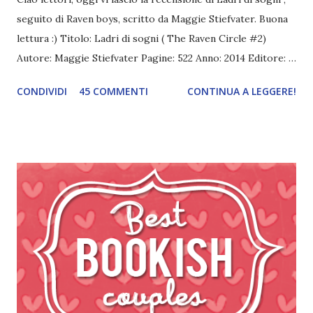
seguito di Raven boys, scritto da Maggie Stiefvater. Buona
lettura :) Titolo: Ladri di sogni ( The Raven Circle #2)
Autore: Maggie Stiefvater Pagine: 522 Anno: 2014 Editore:
Rizzoli acquista il libro La magica linea di prateria è stata
CONDIVIDI
45 COMMENTI
CONTINUA A LEGGERE!
risvegliata e la sua energia affiora. I ragazzi corvo, un
gruppo di studenti della scintillante Aglionby Academy,
sono sulle tracce del mitico re gallese Glendower, che
dovrebbe essere nascosto nelle colline intorno alla scuola.
Con loro c’è Blue, che vive in una famiglia di veggenti tutta
al femminile. A lei è stato predetto più volte che quando
bacerà il ragazzo di cui sarà davvero innamorata, questi
morirà. Sulle prime sembra che il suo cuore batta per
Adam, ma forse è Gansey quello che ama davvero… Intanto
Ronan s’inoltra nei suoi sogni, da cui può uscire di tutto.
Del resto è uno che ama sfidare il pericolo. Mentre il
tormentato Adam, con un passato pesante alle spalle, s’ino...