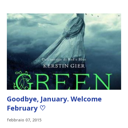
Pacifico, nessuno si aspetta che ci siano dei superstiti. Così,
la notizia di una giovane donna ritrovata a galleggiare tra i
rottami dell'aereo, praticamente illesa, fa il giro del mondo.
Nessuno sa spiegarsi come possa essere sopravvissuta...
tantomeno lei. La sua mente è una tabula rasa: non ricorda il
proprio nome né nessun avvenimento della sua vita, e non
sa cosa ci facesse su quel volo. Le sue impronte digitali e il
suo DNA non si trovano in alcun database, nessuno ha
denunciato la sua scomparsa. Intrappolata in un mondo che
non riconosce, con delle abilità che non ...
Goodbye, January. Welcome
February ♡
febbraio 07, 2015