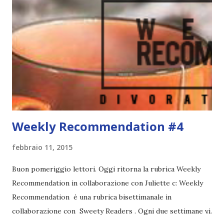
Instruments Maleeeeec 7. The Infernal Devices Jessa or
Wessa? Bitch, please. I'm Jill Quali sono le vostre coppie
preferite? Ho creato una sorta di giochino su facebook
dove alla fine eleggeremo la coppia libresca preferita in
assoluto :D Cliccate qui x per partecipare!
Weekly Recommendation #4
febbraio 11, 2015
Buon pomeriggio lettori. Oggi ritorna la rubrica Weekly
Recommendation in collaborazione con Juliette c: Weekly
Recommendation è una rubrica bisettimanale in
collaborazione con Sweety Readers . Ogni due settimane vi