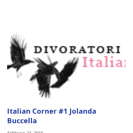
vi incuriosiranno molto. Le trame sono state tradotte da
me alla bell'e meglio xD Un amore sotto le stelle, Newton
Compton Due anni fa, gli alieni hanno preso contatti con la
terra. Ora Cara Sweeney sta per dividere un bagno con uno
di loro. Scelta per ospitare il primo studente L'eihr in
assoluto per uno scambio, Cara pensa che il suo futuro sia
deciso. Non solo andrà nel college dei suoi sogni, ma avrà
informazioni sul misterioso L'eihrs per cui ogni giornalista
ucciderebbe. I seguaci del blog di Cara arriveranno alle
stelle. Eppure Cara non è sicura di cosa pensare quando
incontra Aelyx. Umani e L'eihrs hanno dna quasi identici, m...
Italian Corner #1 Jolanda
Buccella
febbraio 23, 2015