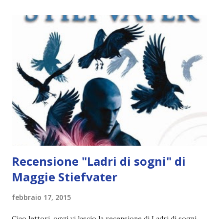
ha sciolto lasciandoli ricadere morbidamente sulle spalle.
"Con Peter, il fantasma di Beth." "Piacere, Charlie! Era da un
po' che speravo Beth ci presentasse." Alzo gli occhi al cielo.
"Peter dice che è già da un po' di tempo che voleva che io vi
presentassi" riferisco. Charlie sposta lo sguardo avanti
indietro, non sapendo dove posarlo. "E qui accanto a me"
suggerisco e i suoi occhi si fermano a occhio e croce nel
punto giusto. ...
Recensione "Ladri di sogni" di
Maggie Stiefvater
febbraio 17, 2015
Ciao lettori, oggi vi lascio la recensione di Ladri di sogni ,