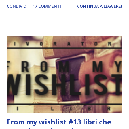
consigliamo due libri -uno che abbiamo già letto, uno che
CONDIVIDI
17 COMMENTI
CONTINUA A LEGGERE!
vorremmo leggere- in base a dei criteri ben precisi. Questa
settimana il libro che ci ha ispirate è Scrivimi ancora di
Cecilia Ahern. Credo che ne abbiate sentito parlare in tutte
le salse ultimamente ma nel caso in cui non conosciate la
storia vi informo brevemente io. Scrivimi ancora parla di
un'amicizia indistruttibile, quella che supera tutti gli
ostacoli, quella che non svanisce col tempo, quella che
supera anche la distanza. Amicizia vera. Ma racconta anche
di amore. Amore e amicizia espressi attraverso bigliettini,
conversazioni in chat, email, lettere. Ammetto di trovarmi
un po' in difficoltà con il tema del giorno e ho impiegato
parecchio tempo a cercare un titolo che andasse be...
From my wishlist #13 libri che