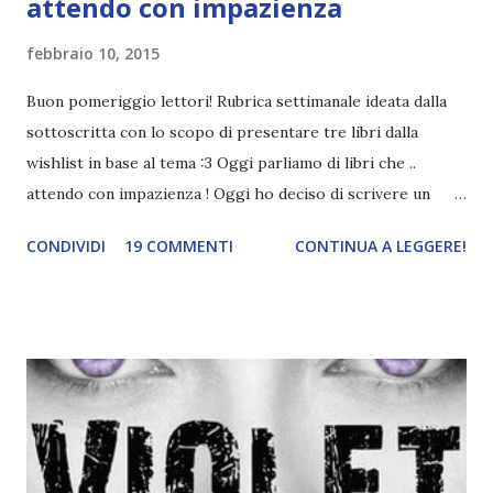
attendo con impazienza
febbraio 10, 2015
Buon pomeriggio lettori! Rubrica settimanale ideata dalla
sottoscritta con lo scopo di presentare tre libri dalla
wishlist in base al tema :3 Oggi parliamo di libri che ..
attendo con impazienza ! Oggi ho deciso di scrivere un
post abbastanza disperato. Mi vedete piangere? End of
CONDIVIDI
19 COMMENTI
CONTINUA A LEGGERE!
days , terzo e ultimo volume della trilogia Penryn & the
end of days , uscirà nel lontanissimo maggio 2015. E' stata
rivelata da poco la cover e la Ee ha avuto almeno il buon
senso di pubblicare un piccolo estratto (che mi ha fatto
disperare ancora di più *piange*). Maggio è troppo,
troppo, troppo lontano. D'altronde ho anche gli esami e
non potrò concedermi distrazioni credici ç_ç Chapions ,
anche questo terzo e ultimo volume della trilogia Legend