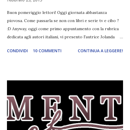
Buon pomeriggio lettori! Oggi giornata abbastanza
piovosa. Come passarla se non con libri e serie tv e cibo ?
:D Anyway, oggi come primo appuntamento con la rubrica
dedicata agli autori italiani, vi presento l'autrice Jolanda
Buccella e il suo romanzo L'erba cattiva , pubblicato su
CONDIVIDI
10 COMMENTI
CONTINUA A LEGGERE!
Amazon a Gennaio. Il libro è disponibile al costo di 1,34€ e
conta 439 pagine. Info qui L'autrice: Jolanda Buccella.
Jolanda Buccella nasce a Oliveto Citra (SA) il 28 giugno del
1980, attualmente vive a Milano e si divide tra un nuovo
lavoro molto stimolante, la creazione di un brand di
magliette ispirate a un delizioso bulldog francese di nome
Achille e la scrittura che è una delle innumerevoli passioni
che le danno la forza per affrontare la vita di ogni giorno.
Prima di iniziare a scrivere ha letto tanto e continua a farlo
in maniera compulsiva, nella vita si ispira a due donne