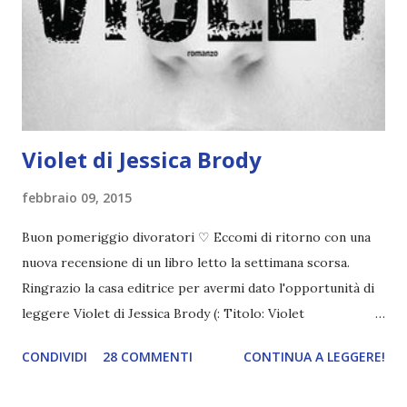
della Lu, uscirà ad aprile *_* era ora! Sono troppo curiosa
di sapere come andrà a finire spero bene ! E infine The
Vanishing Throne , seguito de La cacciatrice di fate , uscirà
a settembre. Cioè, stiamo scherzando? Quale us...
Violet di Jessica Brody
febbraio 09, 2015
Buon pomeriggio divoratori ♡ Eccomi di ritorno con una
nuova recensione di un libro letto la settimana scorsa.
Ringrazio la casa editrice per avermi dato l'opportunità di
leggere Violet di Jessica Brody (: Titolo: Violet
(Unremembered #1) Autore: Jessica Brody Pagine: 294 Data
CONDIVIDI
28 COMMENTI
CONTINUA A LEGGERE!
di pubblicazione: Gennaio 2015 Editore: Fanucci Quando il
volo 121 della Freedom Airlines precipita nell'oceano