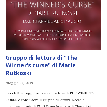
intelligenza e dei suoi poteri Demdji, Amani guida lo
sparuto esercito dei ribelli in una missione attraverso le
distese implacabili del deserto, per soccorrere i compagni.
Ma quando vede proprio coloro che più ama mettere a
repentaglio le proprie vite ...
Gruppo di lettura di "The
Winner's curse" di Marie
Rutkoski
maggio 04, 2019
Ciao lettori, oggi tocca a me parlarvi di THE WINNER'S
CURSE e concludere il gruppo di lettura. Recap e
commento capitoli 37-42 Dopo la morte di Cheat, Arin