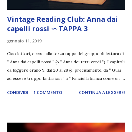
Vintage Reading Club: Anna dai
capelli rossi ∽ TAPPA 3
gennaio 11, 2019
Ciao lettori, eccoci alla terza tappa del gruppo di lettura di
“ Anna dai capelli rossi ” (o “ Anna dei tetti verdi ”). I capitoli
da leggere erano 9, dal 20 al 28 (e, precisamente, da “ Guai
ad essere troppo fantasiosi ” a “ Fanciulla bianca come un
giglio ”. Se non sapete di cosa stiamo parlando ⇨
CONDIVIDI
1 COMMENTO
CONTINUA A LEGGERE!
Presentazione iniziativa Vintage Reading Club Anna si trova
ad Avonlea da quasi due anni ormai, e i Cuthbert non
riescono ad immaginare la loro vita senza quella ragazzina .
Marilla non mostra mai segni di affetto nei confronti di
Anna e spesso è severa, ma non si è mai pentita di averla