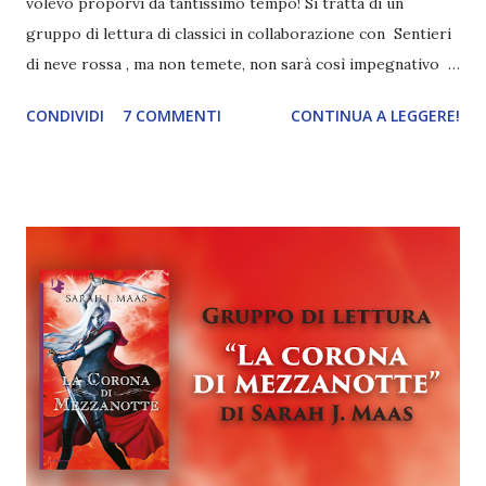
volevo proporvi da tantissimo tempo! Si tratta di un
gruppo di lettura di classici in collaborazione con Sentieri
di neve rossa , ma non temete, non sarà così impegnativo
come potrebbe sembrare. Non so voi, ma io voglio leggere
CONDIVIDI
7 COMMENTI
CONTINUA A LEGGERE!
tantissimi classici , spesso però do la precedenza a romanzi
di autori contemporanei, rimandando all'infinito alcune delle
colonne portanti della letteratura. Ma leggere in gruppo è
completamente diverso , innanzitutto perché ci troviamo
più stimolati, e poi è bello confrontarci.