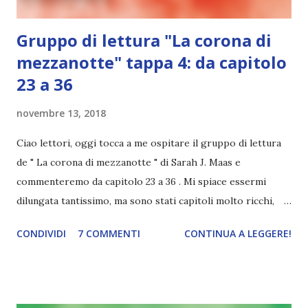
Gruppo di lettura "La corona di
mezzanotte" tappa 4: da capitolo
23 a 36
novembre 13, 2018
Ciao lettori, oggi tocca a me ospitare il gruppo di lettura
de " La corona di mezzanotte " di Sarah J. Maas e
commenteremo da capitolo 23 a 36 . Mi spiace essermi
dilungata tantissimo, ma sono stati capitoli molto ricchi,
non sono riuscita a fare niente di meglio 😅 Se vi siete persi
CONDIVIDI
7 COMMENTI
CONTINUA A LEGGERE!
le altre tappe, le trovate qui: 1-5 | 6-14 | 15-22 ✨Celaena e
Chaol: amanti e nemici✨ Il rapporto tra Celaena e Chaol
cambia nel giro di pochissimi capitoli: da amanti diventano
nemici. E lo stesso è successo alle mie emozioni: nemmeno