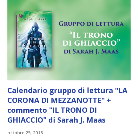
il tempo di gioire (a me sono sempre piaciuti tanto) e si
passa subito al pianto. Perché a me tutte quelle scene
hanno fatto malissimo, le ho trovate intensissime. Quel
bacio la annientò. Era come tornare a casa o essere nata di
nuovo o trovare improvvisamente una metà di se stessa
che mancava. Secondo voi il comportamento di Celaena nei
confronti di Chaol è coerente con il suo personaggio?
Secondo me in parte. Vero che Chaol le ha tenuto n...
Calendario gruppo di lettura "LA
CORONA DI MEZZANOTTE" +
commento "IL TRONO DI
GHIACCIO" di Sarah J. Maas
ottobre 25, 2018