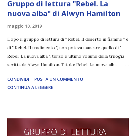
Gruppo di lettura "Rebel. La
nuova alba" di Alwyn Hamilton
maggio 10, 2019
Dopo il gruppo di lettura di " Rebel. Il deserto in fiamme " e
di " Rebel. Il tradimento ", non poteva mancare quello di "
Rebel. La nuova alba ", terzo e ultimo volume della trilogia
scritta da Alwyn Hamilton. Titolo: Rebel. La nuova alba
Autore: Alwyn Hamilton Serie: Rebel of the sand 3 Pagine:
CONDIVIDI
POSTA UN COMMENTO
384 Editore: Giunti Acquistalo qui o leggilo gratis con
CONTINUA A LEGGERE!
kindle unlimited Fuggendo dal suo sperduto paesino nel
deserto, mai Amani avrebbe immaginato di unirsi a una
ribellione e tanto meno di prenderne da sola il comando.
Ma quando il sanguinario Sultano del Miraji imprigiona il
Principe Ribelle nella mitica città di Eremot, non le rimane
altra scelta. Armata solo della sua infallibile mira, della sua