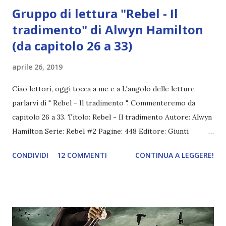
Gruppo di lettura "Rebel - Il
tradimento" di Alwyn Hamilton
(da capitolo 26 a 33)
aprile 26, 2019
Ciao lettori, oggi tocca a me e a L'angolo delle letture
parlarvi di " Rebel - Il tradimento ". Commenteremo da
capitolo 26 a 33. Titolo: Rebel - Il tradimento Autore: Alwyn
Hamilton Serie: Rebel #2 Pagine: 448 Editore: Giunti
Editore Anno: 2016 ⇨ Acquistalo qui Sono passati pochi
CONDIVIDI
12 COMMENTI
CONTINUA A LEGGERE!
mesi da quando Amani, dall'infallibile mira, ha incontrato il
misterioso Jin ed è fuggita dal suo paesino nel deserto
terribile e meraviglioso del Miraji sul dorso di un buraqi,
mitico destriero fatto di sabbia e vento, in cerca della
propria libertà. Ora sta invece combattendo per liberare