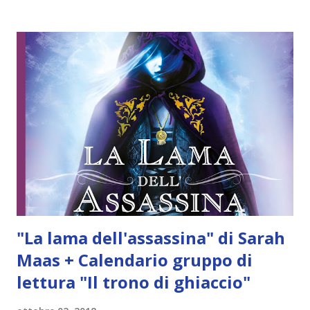
capelli sono di un naturale blu elettrico, la sua pelle è
ricoperta da un’intrigante filigrana di tatuaggi, parla più di
venti lingue e riempie il suo album da disegno di assurde
storie di mostri. Spesso scompare per giorni, ma nessuno
sospetta che quelle assenze nascondano un oscuro
segreto. Figlia adottiva di Sulphurus, il demone chimera, la
ragazza attraversa porte magiche disseminate per il
mondo per scovare i macabri ingredienti dei riti di
Sulphurus: i denti di ogni razza umana e animale. Ma quando
Karou scorge il nero marchio di una mano impresso su una
di quelle porte, c...
"La lama dell'assassina" di Sarah
Maas + Calendario gruppo di
lettura "Il trono di ghiaccio"