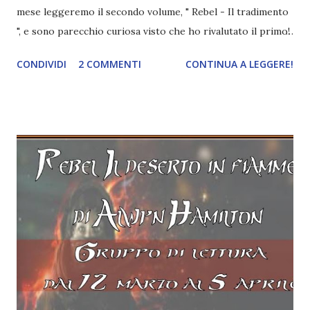
mese leggeremo il secondo volume, " Rebel - Il tradimento
", e sono parecchio curiosa visto che ho rivalutato il primo!
Titolo: Rebel - Il tradimento Autore: Alwyn Hamilton Serie:
CONDIVIDI
2 COMMENTI
CONTINUA A LEGGERE!
Rebel of the sand 2 Pagine: 448 Editore: Giunti Acquistalo
qui o leggilo gratis con kindle unlimited Sono passati pochi
mesi da quando Amani, dall'infallibile mira, ha incontrato il
misterioso Jin ed è fuggita dal suo paesino nel deserto
terribile e meraviglioso del Miraji sul dorso di un buraqi,
mitico destriero fatto di sabbia e vento, in cerca della
propria libertà. Ora sta invece combattendo per liberare
una nazione intera da un tiranno sanguinario che non ha
esitato a trucidare il padre pur di salire al trono. Amani si
trova prigioniera nell'epicentro stesso del potere, il
palazzo del Sultano, ed è determinata a rovesciarne il
regime. Disperatam...