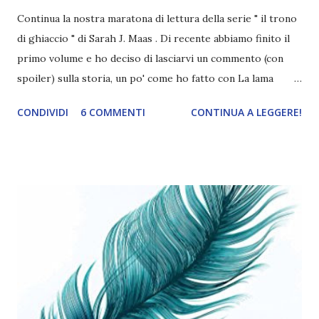
Continua la nostra maratona di lettura della serie " il trono
di ghiaccio " di Sarah J. Maas . Di recente abbiamo finito il
primo volume e ho deciso di lasciarvi un commento (con
spoiler) sulla storia, un po' come ho fatto con La lama
dell'assassina , quindi mettendo a confronto la prima lettura
CONDIVIDI
6 COMMENTI
CONTINUA A LEGGERE!
con questa quarta rilettura. Non sarà quindi una vera e
propria recensione, anche perché l'ho già pubblicata
tempo fa (potete trovarla qui: Recensione "Il trono di
ghiaccio" di Sarah J. Maas ). ⬇️⬇️⬇️ SPOILER PRIMO VOLUME
⬇️⬇️⬇️ Innanzitutto ci tengo a sottolineare che la mia è stata
una lettura a tratti velocissima poiché non avevo molta
voglia di rileggerlo, più che altro perché ad ottobre sono
usciti un sacco di libri che avrei voluto leggere e poi, come
ho già scritto, è tipo la quarta rilettura, quindi la storia la
ricordavo più o meno bene (visto che è l'unico volume che
ho riletto così tante volte). Però ho voluto fare le cose per