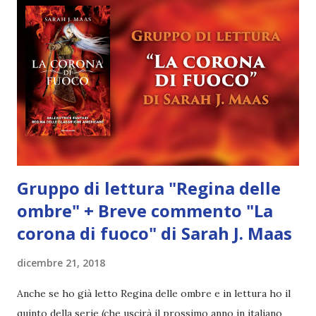
presa con sé. Si nota particolarmente quanto ci tiene
quando Anna cade dal tetto e viene portata in braccio dal
padre di Diana. Mattthew invece è più "morbido" nei
confronti della ragazza e ho apprezzato parecchio
l'episodio di Natale , quando decide di comprarle un vestito
con le maniche a sbuffo. E' stata una scena emozionante .
Inoltre Matthew inizia a capire che Avonlea non h...
Gruppo di lettura "Regina delle
ombre" + Breve commento "La
corona di fuoco" di Sarah J. Maas
dicembre 21, 2018
Anche se ho già letto Regina delle ombre e in lettura ho il
quinto della serie (che uscirà il prossimo anno in italiano