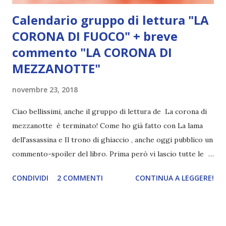
Calendario gruppo di lettura "LA
CORONA DI FUOCO" + breve
commento "LA CORONA DI
MEZZANOTTE"
novembre 23, 2018
Ciao bellissimi, anche il gruppo di lettura de La corona di
mezzanotte è terminato! Come ho già fatto con La lama
dell'assassina e Il trono di ghiaccio , anche oggi pubblico un
commento-spoiler del libro. Prima però vi lascio tutte le
tappe del gruppo di lettura e la mia recensione (scritta
CONDIVIDI
2 COMMENTI
CONTINUA A LEGGERE!
qualche annetto fa): capitoli 1-5 ● 6-14 ● 15-22 ● 23-36
● 37-44 ● 45-56 Recensione La corona di mezzanotte,
Sarah j. Maas ⬇️⬇️⬇️SPOILER LA CORONA DI MEZZANOTTE
⬇️⬇️⬇️ Questo commento credo sarà più breve perché sono