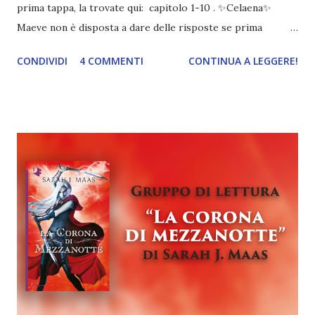
prima tappa, la trovate qui: capitolo 1-10 . ✨Celaena✨
Maeve non è disposta a dare delle risposte se prima
Celaena non venga addestrata da Rowan . Nel frattempo
CONDIVIDI
4 COMMENTI
CONTINUA A LEGGERE!
dovrà pure svolgere delle mansioni in cucina insieme ad
altri mezzi fae , Emrys (che io ricordavo fosse una
vecchietta... ma è anche vero che in inglese avevo capito
giusto un quarto di quello che succedeva).
@whimsicalillustration Quindi Celaena inizia
l'addestramento con Rowan, che si dimostra esattamente
come immaginavano: spietato . Lei cerca persino di
corromperlo perché necessita delle risposte subito. Il
guerriero fae cerca di farla arrabbiare, probabilmente per
spingerla a trasformarsi, ma sicuramente ci prova anche
gusto. Prova con il cimitero dove vivono degli zombi che si
cibano di tutti coloro che profanano le tombe. "E poi lo
vide. L'uomo in piedi dietro l...