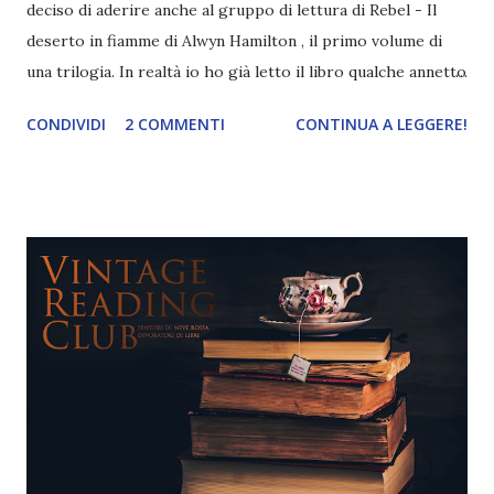
deciso di aderire anche al gruppo di lettura di Rebel - Il
deserto in fiamme di Alwyn Hamilton , il primo volume di
una trilogia. In realtà io ho già letto il libro qualche annetto
fa e non mi aveva preso tantissimo ( qui recensione ), ma
CONDIVIDI
2 COMMENTI
CONTINUA A LEGGERE!
non ho mai saputo se fosse colpa mia perché diciamo che
non era uno dei periodi migliori. Infatti oggettivamente
non mi era sembrato brutto e ho sempre voluto rileggerlo
per capire una volta e per tutte se questa trilogia potesse
piacermi o meno. Quindi ho approfittato di questa iniziativa
per rileggerlo! Dita incrociate :D