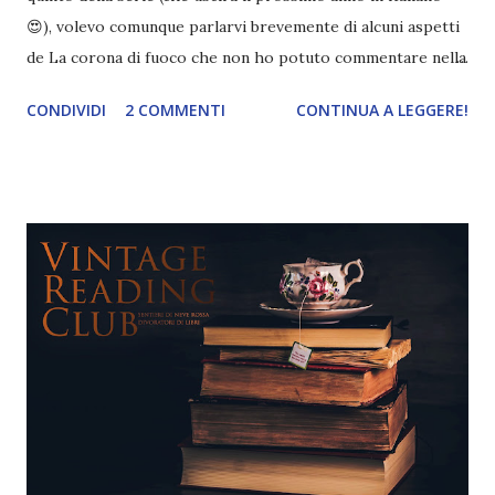
😍), volevo comunque parlarvi brevemente di alcuni aspetti
de La corona di fuoco che non ho potuto commentare nella
recensione ( potete trovarla qui ). Ci saranno spoiler, ma
CONDIVIDI
2 COMMENTI
CONTINUA A LEGGERE!
ovviamente NON dei volumi successivi (ho scritto il post
proprio prima di iniziare il quarto in modo da evitare di
spoilerarvi senza rendermene conto e evitare di farmi
influenzare dagli eventi successi). ⬇️⬇️⬇️ ATTENZIONE
SPOILER ⬇️⬇️⬇️ 1. La fine dei Chaolaena Ci credete che per
anni sono rimasta bloccata a questo libro perché non
riuscivo a superare la rottura di una delle mie coppie
preferite di sempre? Finalmente dopo questa rilettura
sono riuscita a metterci una pietra sopra (più o meno
perché mi viene da piangere ogni volta che ci penso) e
comprendo meglio anche i motivi. 2. Rowan lo ricordavo
diverso La prima volta che ho letto il libro l 'ho detestato a
pres...