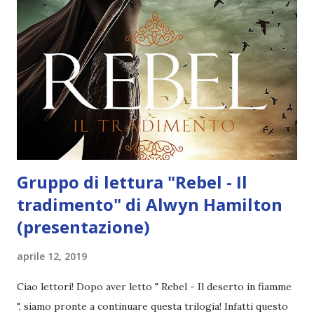
una nazione intera da un tiranno sanguinario che non ha
esitato a trucidare il padre pur di salire al trono. Amani si
trova prigioniera nell'epicentro stesso del potere, il
palazzo del Sultano, ed è determinata a rovesciarne il
regime. Disperatamente concentrata nello sforzo di
scoprire i segreti di corte, cerca di dimenticare che Jin è
scomparso proprio quando le sembrava più vicino e d...
Gruppo di lettura "Rebel - Il
tradimento" di Alwyn Hamilton
(presentazione)
aprile 12, 2019
Ciao lettori! Dopo aver letto " Rebel - Il deserto in fiamme
", siamo pronte a continuare questa trilogia! Infatti questo