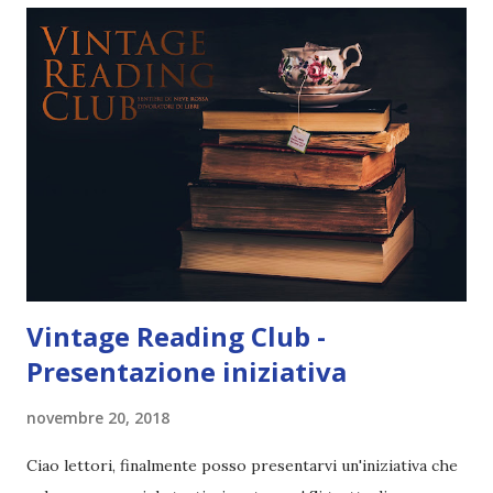
già passate almeno due settimane dalla lettura (non sono
riuscita proprio a seguire le tappe) e quindi le mie
emozioni si sono un pochino placante. Oltre questo c'è da
tenere in considerazione il fatto che ho affrontato in
maniera diversa questa rilettura, con una sorta di
rassegnazione (adesso vi spiego). Parliamo di Chaol e
Celaena perché, ok che questa serie non è basata solo sul
r...
Vintage Reading Club -
Presentazione iniziativa
novembre 20, 2018
Ciao lettori, finalmente posso presentarvi un'iniziativa che