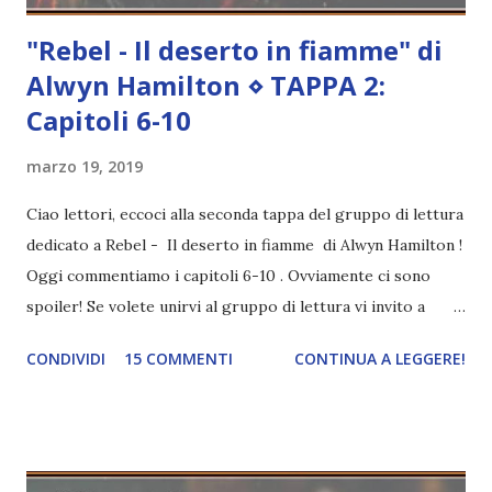
"Rebel - Il deserto in fiamme" di
Alwyn Hamilton ⋄ TAPPA 2:
Capitoli 6-10
marzo 19, 2019
Ciao lettori, eccoci alla seconda tappa del gruppo di lettura
dedicato a Rebel - Il deserto in fiamme di Alwyn Hamilton !
Oggi commentiamo i capitoli 6-10 . Ovviamente ci sono
spoiler! Se volete unirvi al gruppo di lettura vi invito a
leggere il post di presentazione . Siamo ancora all'inizio e
CONDIVIDI
15 COMMENTI
CONTINUA A LEGGERE!
la lettura è abbastanza veloce, quindi è abbastanza fattibile!
Premetto che la mia è una rilettura e ricordo ben poco
della storia, quasi nulla ad essere onesta. La prima volta mi
aveva coinvolto poco e adesso sono felice di aver dato
un'altra possibilità perché questi dieci capitoli mi sono