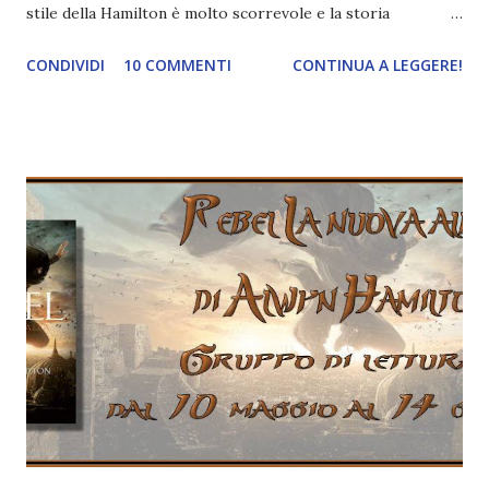
stile della Hamilton è molto scorrevole e la storia
parecchio coinvolgente! Commento capitoli 12-16
CONDIVIDI
10 COMMENTI
CONTINUA A LEGGERE!
(Attenzione, SPOILEEEER ⚠️⚠️⚠️⚠️) Il sacrificio di Hala (💔)
permette ai ribelli di lasciare Izman e, forse, di stringere
nuove alleanze , come quella con gli albi e con i gallan,
proprio gli stranieri che hanno rovinato il Miraji . Ma
Amani non accetta la proposta perché vorrebbe la sua
terra libera , nonostante il patto potrebbe procurare ai
ribelli un esercito per affrontare il Sultano. Jin invece non è
dello stesso parere perché un esercito sarebbe comodo
per salvare la sua famiglia e d'altronde è proprio quello che
stavano cercando. Alla fine però accetta la decisione di
Amani e, dopo aver liberato Sam che stava per essere
giustiziato per diserzione, scappano (abbandonando Leyla...
finalmente ce ...