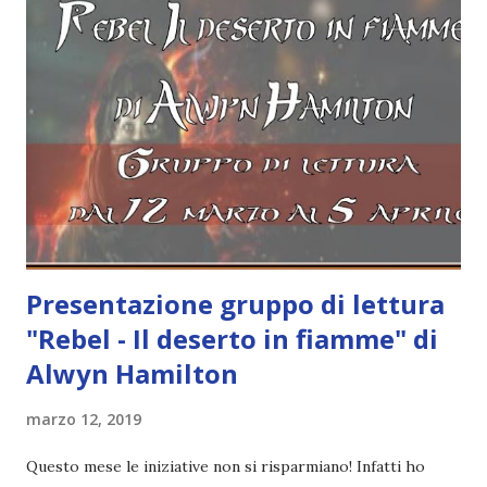
piaciuti parecchio! Lo sto trovando molto più coinvolgente
rispetto alla prima volta. Di seguito i miei commenti . ⏵Ci
sono rimasta un po' male quando Amani ha venduto il buraqi
perché pensavo che fra lei e questo essere mitologico ci
fosse un legame speciale e ammetto che non mi sarebbe
dispiaciuto se la creatura fosse diventata un compagno di
avventure. ⏵ Non so se ess...
Presentazione gruppo di lettura
"Rebel - Il deserto in fiamme" di
Alwyn Hamilton
marzo 12, 2019
Questo mese le iniziative non si risparmiano! Infatti ho