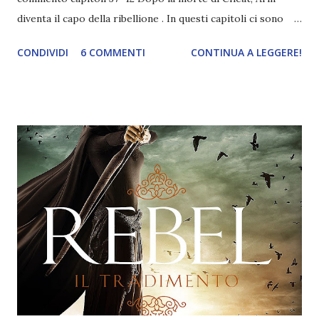
diventa il capo della ribellione . In questi capitoli ci sono
stati parecchi momenti che mi hanno fatto brillare gli
CONDIVIDI
6 COMMENTI
CONTINUA A LEGGERE!
occhi, tipo Arin che porta Kestrel a vedere il suo cavallo o
che le porta il pianoforte, lui che la bacia. Insomma, è
impossibile resistere ad Arin . E infatti Kestrel si trova in
difficoltà, però ha fatto una promessa a Jess e alla fine
trova il modo di scappare . Arin si accorge della fuga e la
segue. Il loro incontro è doloroso . Arin è ferito, ma tiene
abbastanza a Kestrel da lasciarla andare, a costo di mettere
in pericolo il suo popolo . Kestrel scappa senza acqua né
cibo e si ritrova persino in una tempesta, ma alla fine viene
salvata dai valoriani . Viene portata nientepopodimeno che
dall'imperatore al quale chiede di fermare l'assalto iniziato
già da qualche giorno. Ed è qui che entr...