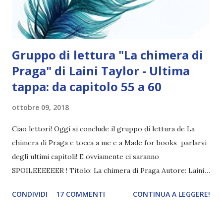
bene e q...
Gruppo di lettura "La chimera di
Praga" di Laini Taylor - Ultima
tappa: da capitolo 55 a 60
ottobre 09, 2018
Ciao lettori! Oggi si conclude il gruppo di lettura de La
chimera di Praga e tocca a me e a Made for books parlarvi
degli ultimi capitoli! E ovviamente ci saranno
SPOILEEEEEER ! Titolo: La chimera di Praga Autore: Laini
Taylor Pagine: 383 Editore: LainYA Compra il libro Karou ha
CONDIVIDI
17 COMMENTI
CONTINUA A LEGGERE!
diciassette anni, è una studentessa d’arte e per le strade di
Praga, la città in cui vive, non passa inosservata: i suoi