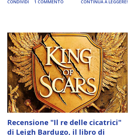
CONDIVIDI
1 COMMENTO
CONTINUA A LEGGERE!
è ancora in lettura. Ma come sapete questo fallimento non
mi impedirà di creare una nuova, lunghissima to be read list
😂. Mi piace organizzare le letture per avere sempre
sott'occhio i libri che vorrei leggere ed evitare di
dimenticarmene (cosa che puntualmente succede sempre).
Ecco quindi la mia lista di libri da leggere assolutamente
questa estate 🌊 1) Scrivere fantasy Non mi ricordo se l'ho
mai detto da queste parti, ma sto provando a scrivere una
storia. Sto leggendo dei manuali di scrittura perché ho un
caos nella testa che non potete immaginare e i manuali
aiutano. Per il momento ho letto libri che trattano
dell'argomento in maniera generale, ma adesso vorrei
qualcos...
Recensione "Il re delle cicatrici"
di Leigh Bardugo, il libro di