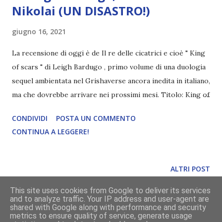
Nikolai (UN DISASTRO!)
giugno 16, 2021
La recensione di oggi è de Il re delle cicatrici e cioè " King
of scars " di Leigh Bardugo , primo volume di una duologia
sequel ambientata nel Grishaverse ancora inedita in italiano,
ma che dovrebbe arrivare nei prossimi mesi. Titolo: King of
scars Autrice: Leigh Bardugo Pagine: 528 Anno: 2021
CONDIVIDI
POSTA UN COMMENTO
Compralo a 2,99€ Affronta i tuoi demoni... o nutrili. Nikolai
CONTINUA A LEGGERE!
Lantsov ha sempre avuto un debole per l'impossibile.
Nessuno sa cosa ha dovuto affrontare durante la
sanguinosa guerra civile e vuole che resti così. Ora, con i
ALTRI POST
nemici che si radunano nei confini indeboliti, il giovane re
This site uses cookies from Google to deliver its services
deve trovare un modo per riempire le casse di Ravka,
and to analyze traffic. Your IP address and user-agent are
forgiare nuove alleanze e fermare una crescente minaccia
Powered by Blogger
shared with Google along with performance and security
metrics to ensure quality of service, generate usage
per quello che una volta era il grande esercito Grisha.