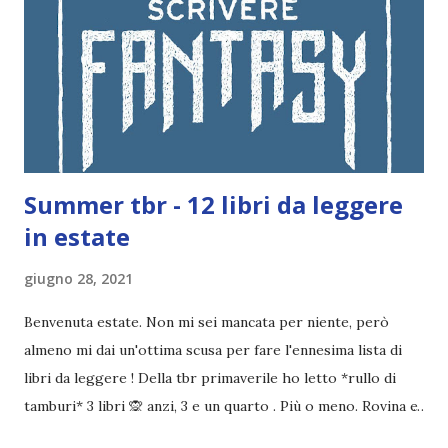
Summer tbr - 12 libri da leggere
in estate
giugno 28, 2021
Benvenuta estate. Non mi sei mancata per niente, però
almeno mi dai un'ottima scusa per fare l'ennesima lista di
libri da leggere ! Della tbr primaverile ho letto *rullo di
tamburi* 3 libri 🙊 anzi, 3 e un quarto . Più o meno. Rovina e
Ascesa, King of scars, Windwitch e Mistborn , che in realtà