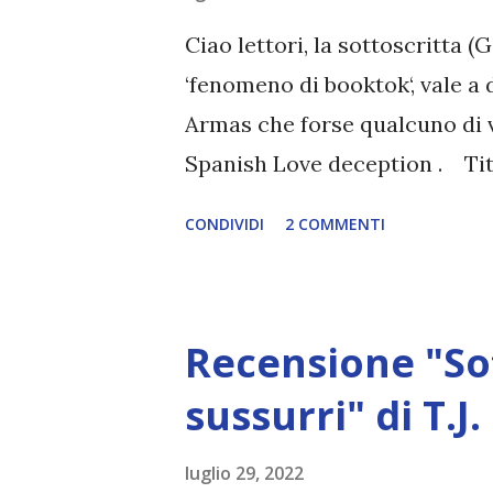
una missione, e Séverin si tro
Ciao lettori, la sottoscritta (
avrebbe immaginato: la sua v
‘fenomeno di booktok‘, vale a 
DI ROSHANI ...
Armas che forse qualcuno di v
Spanish Love deception . Tito
Elena Armas Pagine: 408 Edit
CONDIVIDI
2 COMMENTI
pubblicazione: 2022 Compralo
concesso solo se può aiutare a
non per l’imbranatissima Catali
Recensione "Sot
pasticcio di proporzioni incal
sprofondare sempre più giù. Pe
sussurri" di T.J
sapere che il suo ex fidanzato
luglio 29, 2022
New York dalla minuscola citt