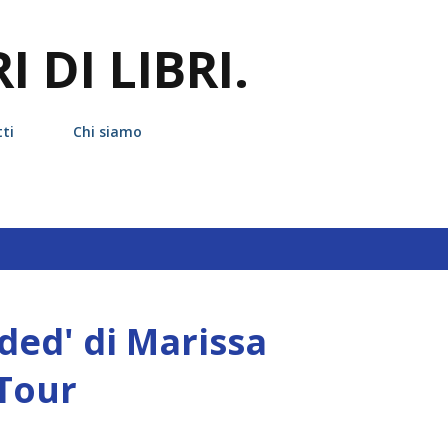
Passa ai contenuti principali
 DI LIBRI.
ti
Chi siamo
ded' di Marissa
Tour