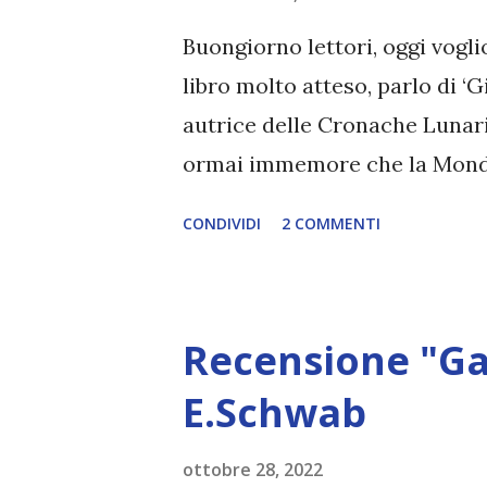
Buongiorno lettori, oggi vogli
libro molto atteso, parlo di ‘
autrice delle Cronache Lunar
ormai immemore che la Mondado
ripubblicazione in edizione Dr
CONDIVIDI
2 COMMENTI
editrice per la copia digitale
Amarilli del blog ‘I miei sogn
Review Tour insieme a tante a
Recensione "Gal
Meyer Casa editrice: Mondado
Dallavalle Pubblicazione: nove
E.Schwab
mugnaio… Colpita dalla maledi
ottobre 28, 2022
menzogna, Serilda ha sviluppat