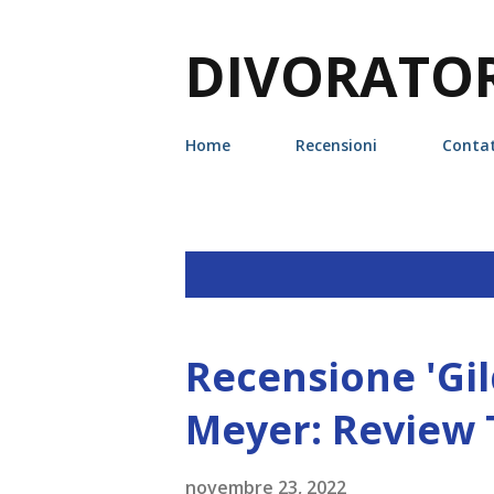
DIVORATORI
Home
Recensioni
Contat
P
Visualizzazione dei post da 2022
o
s
Recensione 'Gil
t
Meyer: Review 
novembre 23, 2022