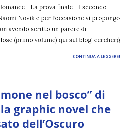
i che paiono semplici macchie
olomance - La prova finale , il secondo
iva una lettera, che la richiama a casa, a
 Naomi Novik e per l’occasione vi propongo
 il diario materno ...
Non avendo scritto un parere di
lose (primo volume) qui sul blog, cercherò
alla trama in modo che possiate leggerla e
CONTINUA A LEGGERE!
 libri, visto che più o meno penso le
umi. Ringrazio Mondadori per la copia del
nvolta nel review party. Titolo:
mone nel bosco” di
 Autrice: Naomi Novik Serie: Scholomance
8 ottobre (ebook), 25 ottobre (cartaceo)
la graphic novel che
za troveremo rifugio": così recita il motto
sato dell’Oscuro
potrebbe persino sostenere che sia vero