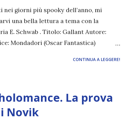
ni del villaggio sono vicende intriganti,
 nei giorni più spooky dell’anno, mi
ontengono un briciolo di verità. O almeno
rvi una bella lettura a tema con la
ria E. Schwab . Titolo: Gallant Autore:
ice: Mondadori (Oscar Fantastica)
2 Numero di pagine: 360 Traduzione:
CONTINUA A LEGGERE!
n sono vere. I sogni non ti faranno del
quando ti terrai lontana da Gallant. Per
sciuta nel tetro Collegio per ragazze
holomance. La prova
hiesta chi sia davvero e a quale luogo
io per scoprirlo: un quadernino
i Novik
e. È il diario della madre, pieno di
o indovinelli (e che mostrano la sua