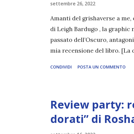
– peccato che qui la saggezza s
settembre 26, 2022
rifugio… La nostra amata scuo
Amanti del grishaverse a me, 
per "...
di Leigh Bardugo , la graphic
passato dell’Oscuro, antagoni
mia recensione del libro. [La c
anteprima dalla casa editrice
CONDIVIDI
POSTA UN COMMENTO
Bardugo, Dani Pendergast Seri
Mondadori (oscar ink) Anno: 2
Lena, hanno trascorso la lor
Review party: r
un luogo all'altro, con la conv
proprio un porto sicuro. Per
dorati” di Rosh
sono i più potenti e letali tra