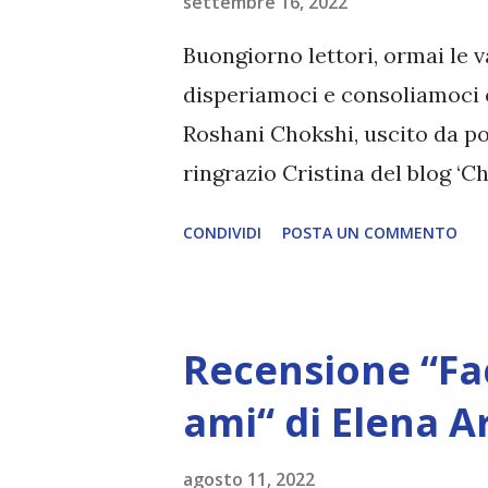
settembre 16, 2022
braccati da chi vorrebbe sfru
nascoste le loro capacità ovu
Buongiorno lettori, ormai le 
pericolosi trovano comunque i
disperiamoci e consoliamoci c
novel, scritto da Leigh...
Roshani Chokshi, uscito da poc
ringrazio Cristina del blog ‘
organizzato questo review part
CONDIVIDI
POSTA UN COMMENTO
gentilmente fornita in antepri
Chokshi Editore: Mondadori (o
settembre 2022 Numero di pagi
Recensione “Fa
ha immesso nuova linfa alla ci
luce antichi segreti. Nessuno
ami“ di Elena 
Montagnet-Alarie, cacciatore d
agosto 11, 2022
potentissimo ordine di Babel l