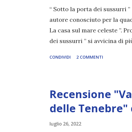
testimone di nozze all’immin
“ Sotto la porta dei sussurri ” 
accompagnato dalla stupenda 
autore conosciuto per la quad
riuscita soltanto a dire...
La casa sul mare celeste ”. Pr
dei sussurri ” si avvicina di p
spirito e il modo in cui viene
CONDIVIDI
2 COMMENTI
cercate qualcosa di rilassant
imbattuti tutti, almeno una vo
mare celeste ” , ma anche i re
Recensione "Va
stati da meno: benché questo li
spopolando ora. Almeno, ne s
delle Tenebre" 
maggio/giugno 2021. Chissà ma
luglio 26, 2022
porta dei sussurri ”, romanzo