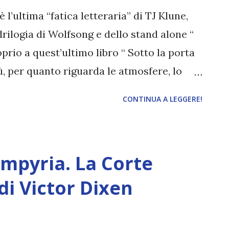
ente matrimonio di sua sorella…
è l’ultima “fatica letteraria” di TJ Klune,
nuova fidanzata. Al telefono Catalina è
rilogia di Wolfsong e dello stand alone “
oprio a quest’ultimo libro “ Sotto la porta
iù, per quanto riguarda le atmosfere, lo
 affrontata la narrazione. Leggetelo se
CONTINUA A LEGGERE!
e e dolce! Sul Booktok ormai vi sarete
lta, nel romanzo di T.J. Klune “ La casa sul
els di instagram dedicati ai libri non sono
mpyria. La Corte
bro sia uscito (in Italia) un anno fa, sta
ento parlare molto più adesso di
di Victor Dixen
gari la stessa sorte toccherà a “ Sotto la
 uscito nel maggio 2022, edito da Oscar