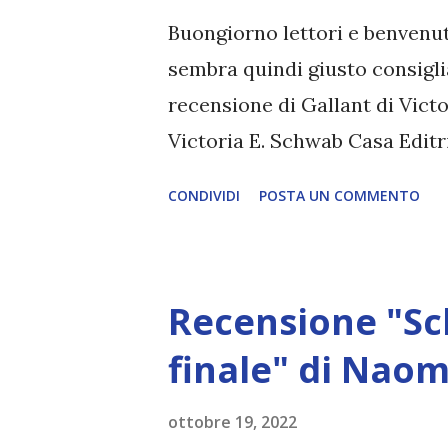
quelle con cui incanta i bambi
Buongiorno lettori e benvenuti
bizzarre, e soprattutto non c
sembra quindi giusto consiglia
così credono ...
recensione di Gallant di Victo
Victoria E. Schwab Casa Editr
Pubblicazione: 11 ottobre 202
CONDIVIDI
POSTA UN COMMENTO
Marina Calvaresi "Le ombre no
male. E tu sarai al sicuro fin 
tutta la vita Olivia Prior, cre
Recensione "Sc
indipendenti Merilance, si è c
appartenga. Ha un unico indiz
finale" di Naom
malconcio dalla copertina verd
ottobre 19, 2022
enigmatiche frasi che sembran