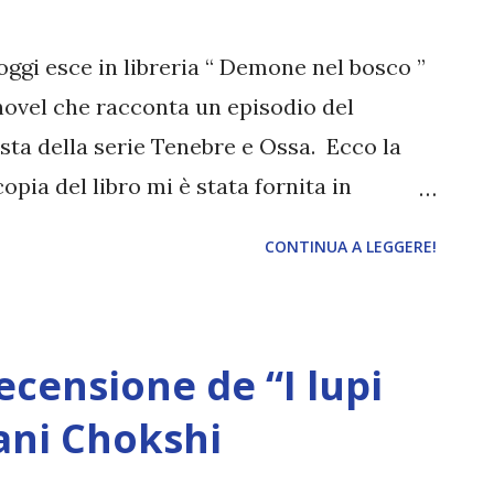
ia difficile da trovare, figuriamoci il
la, infatti, da sempre fa del suo meglio
oggi esce in libreria “ Demone nel bosco ”
 novel che racconta un episodio del
sta della serie Tenebre e Ossa. Ecco la
opia del libro mi è stata fornita in
] Titolo: Demone nel bosco Autore: Leigh
CONTINUA A LEGGERE!
e: Grishaverse #0.5 Pagine: 216 Editore:
022 Acquistalo a 18,90€ Eryk e sua madre,
o esistenza fuggendo incessantemente da
ecensione de “I lupi
inzione che, forse, per loro non esista
ché entrambi non solo sono Grisha, ma
ani Chokshi
 loro. Temuti da chi vorrebbe ucciderli e