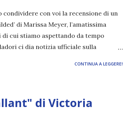
o condividere con voi la recensione di un
Gilded’ di Marissa Meyer, l’amatissima
i di cui stiamo aspettando da tempo
ri ci dia notizia ufficiale sulla
ago, incrociamo le dita! Ringrazio la casa
CONTINUA A LEGGERE!
 gentilmente fornita in anteprima e
i tra le pagine’ per aver organizzato questo
miche! Titolo: Gilded Autore: Marissa
lant" di Victoria
ri Pagine: 552 Traduttore: Maria Carla
mbre 2022 "C'era una volta la figlia di un
zione di Wyrdith, dio delle storie e della
o un incredibile talento per il racconto: