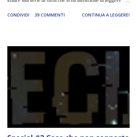
stilare una serie di titoli che si ha intenzione di leggere
durante il mese e di riepilogare le letture fatte. E' anche
CONDIVIDI
39 COMMENTI
CONTINUA A LEGGERE!
una rubrica per tenere sotto controllo le reading
challenge, perché quest'anno sono veramente decisa a
portarne a termine un bel po'. Non tanto perché cavolo, ho
terminato una sfida, sono Dio!, ma piuttosto perché voglio
spaziare con i generi letterari e non limitarmi al fantasy.
Per farvi un esempio nel 2015 mi sembra di aver letto
troppi libri impegnativi e davvero pochi libri "leggeri", il
che non è sempre un bene. Credo che sia stata la principale
causa per il mio calo di letture. Comunque, ogni mese -
nessun giorno fisso, però - pubblicherò questo post.
Spero che la rubrica sia di vostro gradimento. GENNAIO
TBR+OBIETTIVI Questa è la mia tbr del mese...