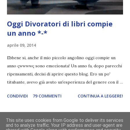
Oggi
Divoratori di libri
compie
un anno *-*
aprile 09, 2014
Ebbene si, anche il mio piccolo angolino oggi compie un
anno çwwwwç sono emozionata! Un anno fa, dopo parecchi
ripensamenti, decisi di aprire questo blog. Ero un po'
titubante, avevo già avuto un'esperienza del genere con il
mio primo blog ed ero anche indecisa perché crearne uno
CONDIVIDI
79 COMMENTI
CONTINUA A LEGGERE!
nuovo significava avere pazienza, pazienza e ancora
pazienza. E io, di pazienza, ne ho davvero poca. L'attesa mi
manda fuori di testa. Avevo anche paura di abbandonarlo,
This site uses cookies from Google to deliver its services
dato che inizio cento cose e non ne finisco nemmeno
and to analyze traffic. Your IP address and user-agent are
Powered by Blogger