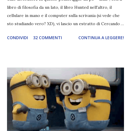
libro di filosofia da un lato, il libro Hunted nell'altro, il
cellulare in mano e il computer sulla scrivania (si vede che
sto studiando vero? XD), vi lascio un estratto di Cercando
Alaska di John Green ! Da oggi mi impegnerò a essere più
CONDIVIDI
32 COMMENTI
CONTINUA A LEGGERE!
costante nelle rubriche. Odiavo lo sport. Odiavo lo sport,
odiavo quelli che facevano sport, odiavo quelli a cui piaceva
guardarlo, e odiavo chi non odiava quelli che lo facevano o
cui piaceva guardarlo. In terza elementare - l'ultimo anno in
cui si gioca a mini-baseball mia madre voleva che mi facessi
delle amicizie, così mi obbligò a entrare nella squadra dei
Pirati di Orlando. Mi feci degli amici eccome: una masnada di
bambini dell'asilo. Non fu un gran passo avanti, se l'obiettivo
era inserirmi fra i coetanei. Fu soprattutto perché come
statura sovrastavo tutti gli altri giocatori se quell'anno per
un pelo non entrai nella formazione ufficiale. Qu...