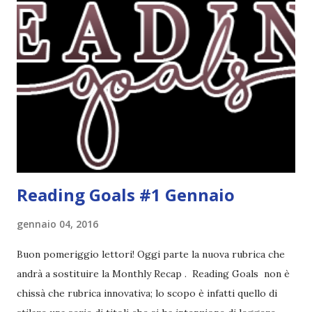
ricoprire più di un obiettivo. Riportandovi l'esempio che ho
fatto nell'altro post, se leggo un libro horror sulle sirene
scritto dal mio autore preferito, tecnicamente ho già
completato tre degli obiettivi della mia lista . Non importa
leggere 345.453.312 libri, ma maturare come lettore,
uscendo fuori dalla propria comfort zone. Come
partecipare Per partecipare non dovete fare altro che
crea...
Reading Goals #1 Gennaio
gennaio 04, 2016
Buon pomeriggio lettori! Oggi parte la nuova rubrica che
andrà a sostituire la Monthly Recap . Reading Goals non è
chissà che rubrica innovativa; lo scopo è infatti quello di