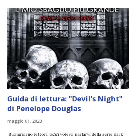
quando stanno iniziando ad avere dei risultati che spunta un
angelo puro, Elemiah. Ma, a differenza di cosa pensano,
l'angelo non ha intenzione di fare una strage, piuttosto è lì
per avvertili che Mikael non è più "l'angelo puro" che
credono e che potrebbe aver ucciso altri mezzi angeli, tipo
Rafael. A quelle parole, Haniel seguito da altri ibridi, si reca
nell'appartamento, senza risultati. Infine cercano nella
chiesetta. Lì trovano Rafael alle prese con gli angeli puri,
ma questa volta ...
Guida di lettura: "Devil's Night"
di Penelope Douglas
maggio 01, 2023
Buongiorno lettori, oggi volevo parlarvi della serie dark