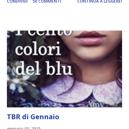
CONDIVIDI
50 COMMENTI
CONTINUA A LEGGERE!
Green sono state delle letture molto piacevoli ma non
nego il fatto che le mie aspettative sono state un po'
deluse. Ho sempre letto recensioni positivissime e su GR il
rating più basso è di tipo quattro stelline o_o. Perciò
potete capire le mie aspettative! Innanzitutto, se la Gier o
la ce avesse deciso di pubblicare la trilogia in un unico libro,
probabilmente lo avrei apprezzato molto di più. Red è
molto introduttivo, nel senso che in trecento pagine non
succede un bel niente. E non ha nemmeno un finale ._.
finisce esattamente nel bel mezzo della storia (anzi, quale
"mezzo" della storia? Questa storia ha praticamente solo
l'inizio!). Stessa cosa con Blue , stessa...
TBR di Gennaio
gennaio 03, 2015