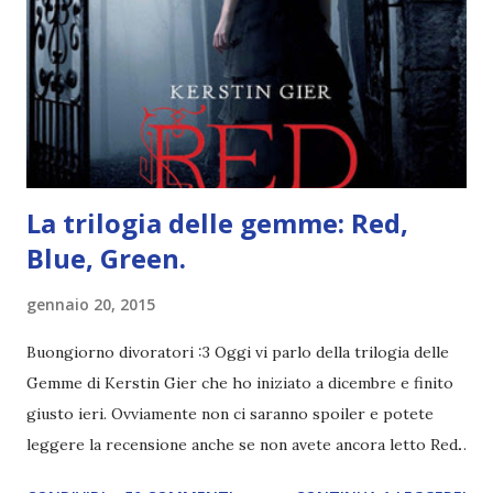
Fatto sta che nella realtà i ragazzi con i capelli così
sembrano degli scappati di casa. Ah, poi ci sono le ciocche
ribelli. Che monelli, che trasgry. Oppure tutti i personaggi
dei libri sono dei grandi lettori, fatto sta che io non ho mai
trovato una scena in ...
La trilogia delle gemme: Red,
Blue, Green.
gennaio 20, 2015
Buongiorno divoratori :3 Oggi vi parlo della trilogia delle
Gemme di Kerstin Gier che ho iniziato a dicembre e finito
giusto ieri. Ovviamente non ci saranno spoiler e potete
leggere la recensione anche se non avete ancora letto Red.
Per le trame dei libri cliccate sulle cover :3 Red, Blue e