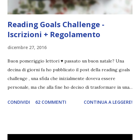
Reading Goals Challenge -
Iscrizioni + Regolamento
dicembre 27, 2016
Buon pomeriggio lettori ♥ passato un buon natale? Una
decina di giorni fa ho pubblicato il post della reading goals
challenge , una sfida che inizialmente doveva essere
personale, ma che alla fine ho deciso di trasformare in una
challenge vera e propria, dato che ci sono state un paio di
CONDIVIDI
62 COMMENTI
CONTINUA A LEGGERE!
persone interessate. E quindi eccomi qui con il post delle
iscrizioni e con il regolamento! La Reading Goals Challenge
La challenge è molto semplice. Bisogna creare una lista di
obiettivi da portare a termine durante il 2017. E' una
challenge un po' particolare perché ogni libro letto può