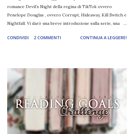
romance Devil’s Night della regina di TikTok ovvero
Penelope Douglas , ovvero Corrupt, Hideaway, Kill Switch e
Nightfall. Vi darò una breve introduzione sulla serie, una
spiegazione dei personaggi principali e l’ordine di lettura ,
CONDIVIDI
2 COMMENTI
CONTINUA A LEGGERE!
e anche un breve commento sui libri singoli. I libri sono in
ordine di lettura, in modo che sappiate esattamente dove
iniziare, come continuare e soprattutto dove finire con la
storia dei Cavalieri! Titolo: Corrupt - Il mio sbaglio più
grande (Devil's Night 1#) Autrice : Penelope Douglas
Pagine: 448 Editore: Newton Compton Editori
Pubblicazione: 10 Gennaio 2023 Traduttore: Laura Lancini
Trama: “Si chiama Michael Crist. È il fratello maggiore del
mio ragazzo ed è come quei film dell'orrore che guardi
coprendoti gli occhi. È bellissimo, forte, e assolutamente
terrificante. Non mi vede neppure. Ma io l'ho notato. L'ho
visto, l'ho sentito. Le cose che ha fatto, i misfatti ch...