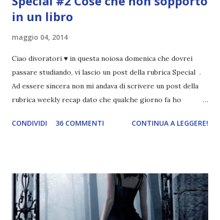
Special #2 Cose che non sopporto
in un libro
maggio 04, 2014
Ciao divoratori ♥ in questa noiosa domenica che dovrei
passare studiando, vi lascio un post della rubrica Special .
Ad essere sincera non mi andava di scrivere un post della
rubrica weekly recap dato che qualche giorno fa ho
pubblicato la monthly recap . Scusate, ma mi scocciava
CONDIVIDI
36 COMMENTI
CONTINUA A LEGGERE!
troppo creare un nuovo banner xD Nella puntata di oggi vi
parlerò di cosa non sopporto in un libro, più nello specifico
Cosa mi fa alzare gli occhi al cielo quando leggo un libro .
Quante volte vi è capitato di trovare sempre gli stessi modi
di dire in un libro? Ad esempio, i capelli arruffati . TUTTI I
RAGAZZI nei libri hanno i capelli arruffati. Vabbè, c'è crisi, il
pettine costa. Dovrei regalarglielo io uno. O magari del gel.