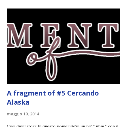
Quale miglior occasione per iniziare questa trilogia? Il
gruppo di lettura inizierà tra qualche settimana,
esattamente dopo la fine della scuola. Avete quindi un bel
po' di tempo per pensarci e iscrivervi. Titolo: Wool (Silo
#1) Autore: Hugh Howey Anno: Ottobre 2013 Editore:
Fabbri Cosa faresti se il mondo fuori fosse letale e l’aria
che respiri potesse uccidere? Se vivessi in un luogo dove
ogni nascita richiede una morte e le tue scelte possono
salvare vite o distruggerle? Questo è il mondo di Wool. In
u...
A fragment of #5 Cercando
Alaska
maggio 19, 2014
Ciao divoratori! In questo pomeriggio un po' " uhm ", con il