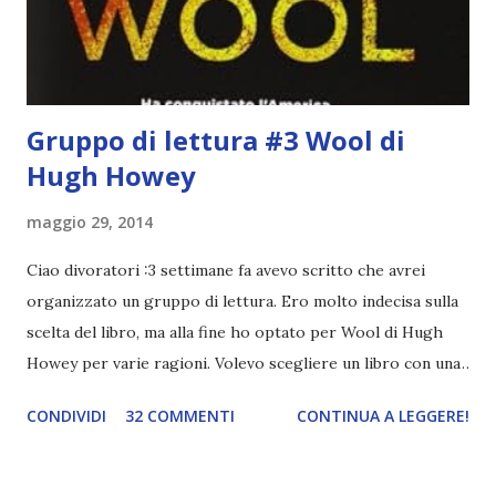
Alla fine mi stavo pure commuovendo! Unravel me ,
Tahereh Mafi ★ ★ ★ ★ ★ Ho già scritto una recensi...
Gruppo di lettura #3 Wool di
Hugh Howey
maggio 29, 2014
Ciao divoratori :3 settimane fa avevo scritto che avrei
organizzato un gruppo di lettura. Ero molto indecisa sulla
scelta del libro, ma alla fine ho optato per Wool di Hugh
Howey per varie ragioni. Volevo scegliere un libro con una
narrazione lenta sia per non finire i capitoli in pochi giorni
CONDIVIDI
32 COMMENTI
CONTINUA A LEGGERE!
e poi dover aspettare con ansia il recap e sia perché
almeno ci godiamo la lettura. Del resto è anche uscito (o
uscirà in questi giorni, non ricordo bene) il terzo volume.