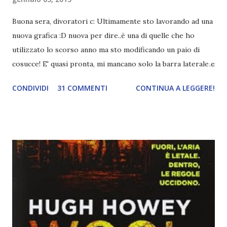
Buona sera, divoratori c: Ultimamente sto lavorando ad una
nuova grafica :D nuova per dire..è una di quelle che ho
utilizzato lo scorso anno ma sto modificando un paio di
cosucce! E' quasi pronta, mi mancano solo la barra laterale e
il piè di pagina. Ho come l'impressione che mi faranno
CONDIVIDI
31 COMMENTI
CONTINUA A LEGGERE!
impazzire e.e Un po' mi dispiacerà abbandonare quest
grafica perché mi piace tantissimo :\ magari la utilizzerò di
nuovo un'altra volta! Letture di Dicembre Lo scorso mese
avevo inserito sedici titoli. Già sapevo che non li avrei letti
tutti ma ogni volta preferisco esagerare per avere più
scelta! Dalla tbr ho letto soltanto cinque titoli: I cento
colori del blu, Amy Harmon ★ ★ ★ ★ Sapete il mio
rapporto con gli ya. Questo stranamente mi è piaciuto
molto. Mi è piaciuta la protagonista, la sua crescita, il suo
rapporto con il professor Wilson che cresce piano piano.