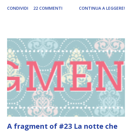
il cielo di Estelle Laure [ Estratto ] Per Lucille, diciassette
CONDIVIDI
22 COMMENTI
CONTINUA A LEGGERE!
anni e una passione per l’arte, l’amore ha il volto della
sorellina Wrenny. Wrenny che non si lamenta mai di niente,
Wrenny che sogna un soffitto del colore del cielo. E poi ha
il volto di Eden. Eden che è la migliore amica del mondo,
Eden che sa la verità. Quella verità che Lucille non vuole
confessare nemmeno a se stessa: sua madre se n’è andata di
casa e non tornerà. Ora lei e Wrennie sono sole, sole con
una montagna di bollette da pagare e una fila di impiccioni
da tenere alla larga. Prima che qualcuno chiami i servizi
sociali e le allontani l’una dall’altra. Ma è proprio quando la
vita di Lucille sta cadendo in pezzi che l’amore assume un
nuovo volto: quello di Digby....
A fragment of #23 La notte che