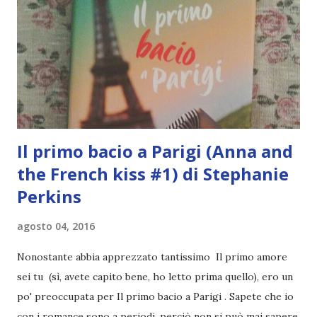
CINQUE YOUNG CHE HO LETTO QUEST'ESTATE E CHE
CONSIGLIO AL CENTRO DELL'UNIVERSO Questo libro
per me è imperdibile. Vale tutti i soldi che costa e se
costasse il triplo, meriterebbe anche quelli. Non ho ancora
scritto una recensione e non so se lo farò mai perché mi
sono troppo immedesimata nella ...
Il primo bacio a Parigi (Anna and
the French kiss #1) di Stephanie
Perkins
agosto 04, 2016
Nonostante abbia apprezzato tantissimo Il primo amore
sei tu (sì, avete capito bene, ho letto prima quello), ero un
po' preoccupata per Il primo bacio a Parigi . Sapete che io
con i romance sono a periodi, perciò non si può mai sapere