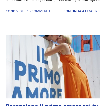
se amerò o odierò un libro. La cosa che più mi preoccupava
CONDIVIDI
15 COMMENTI
CONTINUA A LEGGERE!
era la protagonista - della quale non avevo letto cose
molto belle xD - e invece devo ammettere che mi è piaciuta
molto. E' vero, all'inizio potrebbe stare un po' sulle scatole,
ma pensandoci non possiamo biasimarla: si trova in un
Paese che non conosce , dove si parla una lingua che non
conosce , dove c'è gente che non conosce . Forse anch'io
sarei terrorizzata e mi farei prendere dal panico. Forse no
se fossi lì per un viaggio, ma di sicuro sì se fossi a Parigi
per studiare. Ad ogni modo pagina dopo pagina Anna mi è
piaciuta sempre di più, forse perché mi ci sono un po'
identificata. Non posso dire lo stesso di St. Clair. E'
esattamente quel tipo di personaggi...
Recensione Il primo amore sei tu