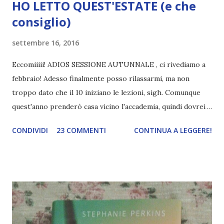
HO LETTO QUEST'ESTATE (e che
consiglio)
settembre 16, 2016
Eccomiiiii! ADIOS SESSIONE AUTUNNALE , ci rivediamo a
febbraio! Adesso finalmente posso rilassarmi, ma non
troppo dato che il 10 iniziano le lezioni, sigh. Comunque
quest'anno prenderò casa vicino l'accademia, quindi dovrei
riuscire ad aggiornare il blog costantemente, ma
CONDIVIDI
23 COMMENTI
CONTINUA A LEGGERE!
sopratutto a leggere costantemente, cosa che non sono
riuscita a fare durante il primo anno accademico :c. Ma
parliamo di cose belle! Oggi voglio stilare una top five di
young adult che ho letto e apprezzato quest'estate (che
per me è finita il primo settembre :D). Qualche tempo fa
avevo detto di aver iniziato a detestare questo genere di
libri, ma in realtà avevo soltanto letto quelli sbagliati.