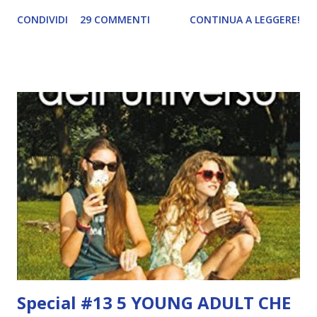
esagerare, ovviamente xD) . Il tema di oggi è volumi
CONDIVIDI
29 COMMENTI
CONTINUA A LEGGERE!
conclusivi che non ho ancora letto . Dando un'occhiata alle
vecchie recensioni, mi sono accorta che ho un po' di serie
da finire, ma, ancora peggio, che per alcune mi manca solo
l'ultimo volume. Che brutta persona che sono. Champion,
Marie Lu Ogni volta che penso alla serie di Marie Lu mi
viene da piangere. Ho amato i primi due volumi, Legend e
Prodigy , ma avendoli letti quando uscirono in libreria (2014
gente D:) e avendo dovuto aspettare più di un anno per
Champion , alla fine avevo rimosso dettagli importanti e
non mi sono sentita pronta ad affrontare l'ultimo capitolo
della trilogia. Non ho ancora deciso se rileggerò i primi
due volumi oppure se leggerò le graphic novel, in ...
Special #13 5 YOUNG ADULT CHE