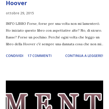
Hoover
ottobre 29, 2015
INFO LIBRO Forse, forse per una volta non mi lamenterò.
Ho iniziato questo libro con aspettative alte? No, di sicuro.
Basse? Forse un pochino. Perché ogni volta che leggo un
libro della Hoover c'è sempre una dannata cosa che non mi
fa piacere del tutto il libro. Dopo aver adorato Tutto ciò
CONDIVIDI
17 COMMENTI
CONTINUA A LEGGERE!
che sappiamo dell'amore , ero pressoché sicura che avrei
adorato tutti gli altri libri di questa autrice. Eppure non è
stato così. Con gli altri ho avuto dei problemi perché c'era
sempre qualcosa che mi deludeva. Forse il finale? Con
L'incastro imperfetto invece sono partita prevenuta
perché sapevo che ci sarebbe stata la fregatura. E invece
no. Stranamente, oltre all'instalove che mi ha leggermente
ispirato il suicido (leggermente però, eh), il libro mi è