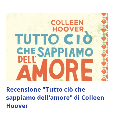
ho bisogno che l'accetti. Ti prego. E non mi sto scusando
con te, perché non voglio che mi perdoni per quello che è
accaduto e non dovresti mai farlo. Mai. Non trovare
scusanti per me, Sky." Si piega in avanti e mi da un leggero
bacio, e poi prosegue. "Mi sono detto che era meglio starti
lontano e lasciare che restassi arrabbiata con me, perché
so di avere tanti problemi che non sono ancora pronto a
condividere. E ci ho provato, ma non ci riesco. Non sono
ancora abbastanza forte da combattere quello che c'è stato
fra di noi, qualsiasi cosa sia. E ieri, ...
Recensione "Tutto ciò che
sappiamo dell'amore" di Colleen
Hoover