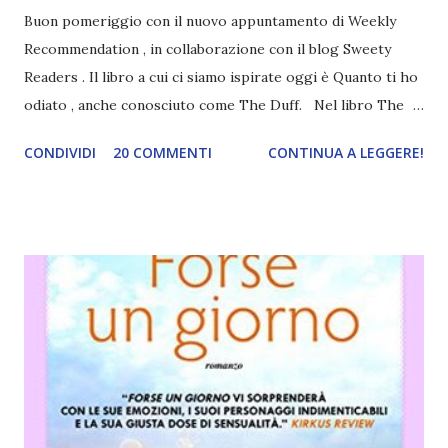
Buon pomeriggio con il nuovo appuntamento di Weekly
Recommendation , in collaborazione con il blog Sweety
Readers . Il libro a cui ci siamo ispirate oggi è Quanto ti ho
odiato , anche conosciuto come The Duff. Nel libro The
Duff la protagonista, Bianca , inizierà una relazione basata
CONDIVIDI
20 COMMENTI
CONTINUA A LEGGERE!
esclusivamente sul sesso con Wesley , il solito ragazzo
bellissimo, popolare e un po' stronzo della scuola.
Ovviamente questa relazione pian piano diventerà qualcosa
di più, ma questo già lo immaginate, no? :P Oggi vi consiglio
un libro che potrebbe piacere a tutte coloro che hanno
amato The Duff. Il libro in questione si chiama Sei
bellissima stasera e giuro che vi sto vedendo storcere il
naso. Non posso darvi tutti i torti perché sia titolo che
cover sono qualcosa di a dir poco orrendo ed è un vero
peccato perché è un libro che merita tanto. Uno dei pochi
new adult che ho veramente apprezzato. I protagonisti