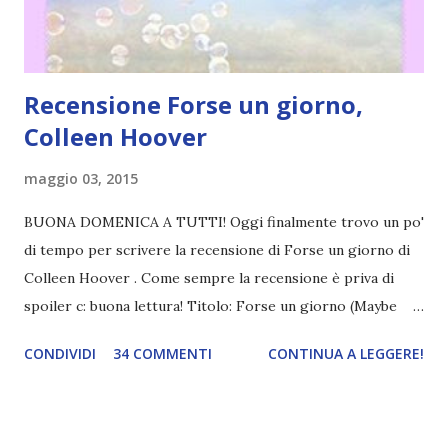
intraprendono una relazione basata sul sesso e niente
amore, ma ben presto si ri...
Recensione Forse un giorno,
Colleen Hoover
maggio 03, 2015
BUONA DOMENICA A TUTTI! Oggi finalmente trovo un po'
di tempo per scrivere la recensione di Forse un giorno di
Colleen Hoover . Come sempre la recensione è priva di
spoiler c: buona lettura! Titolo: Forse un giorno (Maybe
Someday) Serie: Maybe #1 Autore: Colleen Hoover Pagine:
CONDIVIDI
34 COMMENTI
CONTINUA A LEGGERE!
327 Edizione italiana: 2015 Editore: Leggereditore *
Bookish Playlist * Sydney Blake, un’aspirante musicista di
vent’anni, ha una vita invidiabile: frequenta il college, ha un
buon lavoro, è innamorata del suo meraviglioso ragazzo