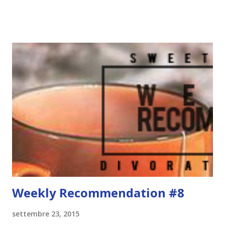
professor Clayton, Rachel. » La signora Borden le indica
nella mia direzione e lei si avvicina. Di colpo mi rendo conto
di non riuscire a muovere le gambe. La mia bocca dimentica
come si parla. Le braccia dimenticano come alzarsi per
presentare la persona alla quale stanno attaccate. Il cuore
dimentica di aspettare di conoscere una ragazza prima di
iniziare a straziarmi il petto per uscire e raggiungerla.
Rachel. Rachel. Rachel. Rachel, Rachel, Rachel. E' una poesia.
Come un racconto, una lettera d'amore, una canzone che
piovono al centro di una pagina. Rachel. Rachel. Rachel.
Ripeto il suo n...
Weekly Recommendation #8
settembre 23, 2015