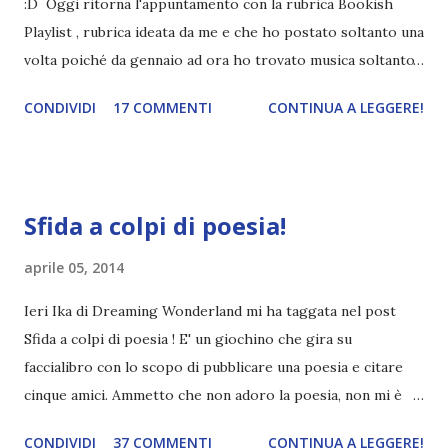
:D Oggi ritorna l'appuntamento con la rubrica Bookish
Playlist , rubrica ideata da me e che ho postato soltanto una
volta poiché da gennaio ad ora ho trovato musica soltanto
in un libro, Blue . Adesso però ne sto leggendo uno nel
CONDIVIDI
17 COMMENTI
CONTINUA A LEGGERE!
quale la musica è la protagonista assoluta. Riuscite ad
indovinare di che libro si tratta? sì certo l'ho scritto nel
titolo. Rubrica casuale che tratta di musica e libri. Si ferma
per qualche secondo prima di scrivere e si volta lentamente
Sfida a colpi di poesia!
verso di me. La sua espressione è trepidante, e sono
curiosa di sapere perché. I suoi occhi lasciano i miei e si
aprile 05, 2014
abbassano lentamente, accarezzandomi, fino a tornare sul
Ieri Ika di Dreaming Wonderland mi ha taggata nel post
foglio. Inspira ed espira a fondo, poi inizia a scrivere. Lo
Sfida a colpi di poesia ! E' un giochino che gira su
guardo riscrivere tutta la canzone, seguendolo
faccialibro con lo scopo di pubblicare una poesia e citare
attentamente e decifrando piano piano le sue aggiunte.
cinque amici. Ammetto che non adoro la poesia, non mi è
MAYBE SOMEDAY Seeing something from so far away Get
mai piaciuta. Non so, la trovo un po' ridicola, preferisco che
a little closer every day Thinking that I want to make it
CONDIVIDI
37 COMMENTI
CONTINUA A LEGGERE!