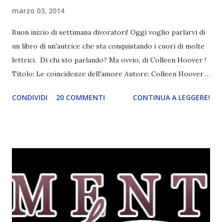
marzo 03, 2014
Buon inizio di settimana divoratori! Oggi voglio parlarvi di
un libro di un'autrice che sta conquistando i cuori di molte
lettrici. Di chi sto parlando? Ma ovvio, di Colleen Hoover !
Titolo: Le coincidenze dell'amore Autore: Colleen Hoover
Anno: 2013 Prezzo: 12,00€ Editore: Leggereditore * A
CONDIVIDI
20 COMMENTI
CONTINUA A LEGGERE!
fragment of * Meglio una verità che lascia senza speranza o
continuare a credere nelle bugie? Sky non ha mai provato il
vero amore: ogni volta che ha baciato qualcuno, ha solo
sentito il desiderio di annullarsi, nessuna emozione,
nessuna dolcezza. Ma quando Sky incontra Holder, ne è
subito affascinata e spaventata insieme. C’è qualcosa in lui
che fa riemergere quello che lei aveva spinto nel profondo
della sua anima, il ricordo di un passato doloroso che torna
a turbarla. Sebbene sia determinata a starne lontano, il