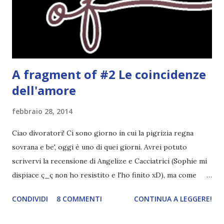
modo in cui Holder riesce a toccare corde del suo cuore,
corde che nessuno riesce neppure a sfiorare, fa crollare le
difese di Sky. Il loro legame di...
A fragment of #2
Le coincidenze
dell'amore
febbraio 28, 2014
Ciao divoratori! Ci sono giorno in cui la pigrizia regna
sovrana e be', oggi è uno di quei giorni. Avrei potuto
scrivervi la recensione di Angelize e Cacciatrici (Sophie mi
dispiace ç_ç non ho resistito e l'ho finito xD), ma come
dicevo prima è il Pigrizia Day e scrive qualcosa di senso
CONDIVIDI
8 COMMENTI
CONTINUA A LEGGERE!
compiuto mi scoccia XD "Vorrei poterti dire cos'è
successo, ma non posso. Un giorno lo farò, ma non ora, e