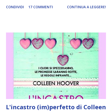
Acquistalo qui È il 9 novembre quando, durante un pranzo
CONDIVIDI
17 COMMENTI
CONTINUA A LEGGERE!
con il padre, Fallon incontra Ben per la prima volta. È un
giorno speciale per lei, non solo perché sta per trasferirsi
da Los Angeles a New York, ma anche perché ricorre
l’anniversario dell’evento che ha segnato per sempre la sua
vita, il terribile incendio che le ha lasciato cicatrici su gran
parte del corpo, impedendole di continuare la sua carriera
da attrice. Contro ogni previsione, la conoscenza tra i due
si trasforma subito in qualcosa di più, ma Fallon sta per
partire e sembra esserci tempo solo per il rimpianto.
Come per strappare al destino quell’inevitabile
separazione, Ben le promette allora che scriverà un
romanzo su di loro, proponendole di ritrovarsi il 9
novembre di ogni anno, fino a ch...
L'incastro (im)perfetto di Colleen