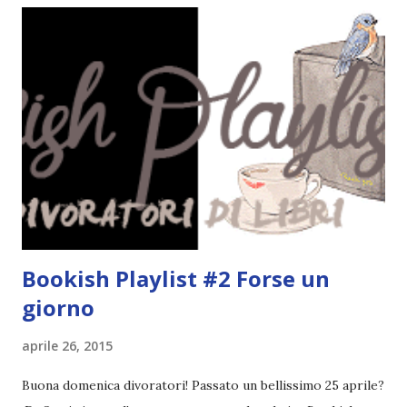
Hunter e convive con la sua migliore amica Tori. Ma tutto
cambia quando scopre che Hunter la tradisce con Tori. Ora
Sydney deve decidere che ne sarà della sua vita. È attratta
da Ridge Lawson, il suo misterioso vicino. Non può
staccargli gli occhi di dosso e non può fare a meno di
starsene ad ascoltarlo mentre suona la chitarra sul balcone
della sua stanza. La sua musica le dà armonia e vibrazioni. E
anche Ridge non può far finta di ignorare che c’è qualcosa
in Sy...
Bookish Playlist #2 Forse un
giorno
aprile 26, 2015
Buona domenica divoratori! Passato un bellissimo 25 aprile?