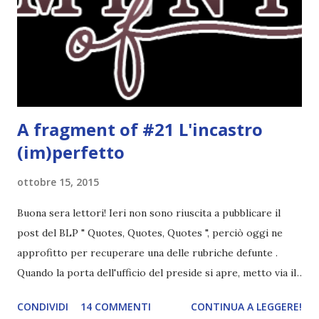
piaciuto molto. Ce ne ho messo di tempo per leggerlo
(otto giorni, sigh), ma più perché ero impegnata e non mi
andava di leggere che per il libro in sé. Quindi in teoria non
me lo sono goduta molto inizialmente, mentre nella...
A fragment of #21 L'incastro
(im)perfetto
ottobre 15, 2015
Buona sera lettori! Ieri non sono riuscita a pubblicare il
post del BLP " Quotes, Quotes, Quotes ", perciò oggi ne
approfitto per recuperare una delle rubriche defunte .
Quando la porta dell'ufficio del preside si apre, metto via il
telefono, lo infilo in tasca e alzo lo sguardo. Non voglio mai
CONDIVIDI
14 COMMENTI
CONTINUA A LEGGERE!
più abbassarlo. « Miles ti accompagnerà nella classe del