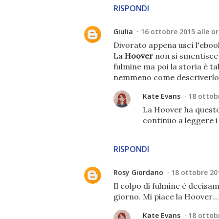
RISPONDI
Giulia
16 ottobre 2015 alle or
Divorato appena uscì l'ebook
La
Hoover
non si smentisce 
fulmine ma poi la storia è 
nemmeno come descriverlo
Kate Evans
18 ottobr
La Hoover ha questo
continuo a leggere i 
RISPONDI
Rosy Giordano
18 ottobre 201
Il colpo di fulmine è decisa
giorno. Mi piace la Hoover..
Kate Evans
18 ottobr