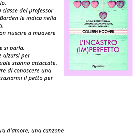
lo.
 classe del professor
Borden le indica nella
a.
non riuscire a muovere
 si parla.
 alzarsi per
uale stanno attaccate.
are di conoscere una
traziarmi il petto per
era d'amore, una canzone