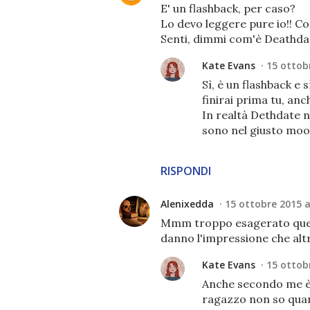
E' un flashback, per caso?
Lo devo leggere pure io!! C
Senti, dimmi com'è Deathda
Kate Evans
15 ottobr
Sì, è un flashback e 
finirai prima tu, anc
In realtà Dethdate n
sono nel giusto moo
RISPONDI
Alenixedda
15 ottobre 2015 a
Mmm troppo esagerato quest
danno l'impressione che alt
Kate Evans
15 ottobr
Anche secondo me è 
ragazzo non so quan