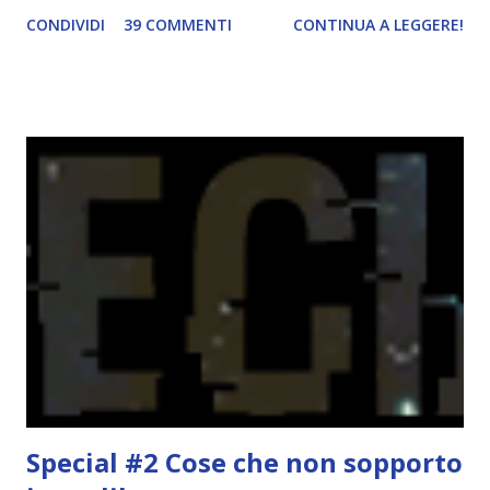
durante il mese e di riepilogare le letture fatte. E' anche
CONDIVIDI
39 COMMENTI
CONTINUA A LEGGERE!
una rubrica per tenere sotto controllo le reading
challenge, perché quest'anno sono veramente decisa a
portarne a termine un bel po'. Non tanto perché cavolo, ho
terminato una sfida, sono Dio!, ma piuttosto perché voglio
spaziare con i generi letterari e non limitarmi al fantasy.
Per farvi un esempio nel 2015 mi sembra di aver letto
troppi libri impegnativi e davvero pochi libri "leggeri", il
che non è sempre un bene. Credo che sia stata la principale
causa per il mio calo di letture. Comunque, ogni mese -
nessun giorno fisso, però - pubblicherò questo post.
Spero che la rubrica sia di vostro gradimento. GENNAIO
TBR+OBIETTIVI Questa è la mia tbr del mese...
Special #2 Cose che non sopporto