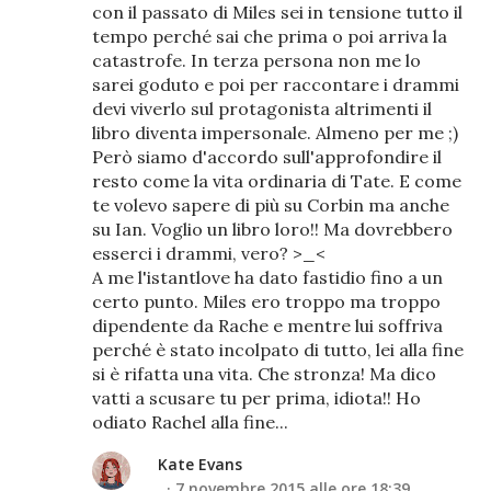
con il passato di Miles sei in tensione tutto il
tempo perché sai che prima o poi arriva la
catastrofe. In terza persona non me lo
sarei goduto e poi per raccontare i drammi
devi viverlo sul protagonista altrimenti il
libro diventa impersonale. Almeno per me ;)
Però siamo d'accordo sull'approfondire il
resto come la vita ordinaria di Tate. E come
te volevo sapere di più su Corbin ma anche
su Ian. Voglio un libro loro!! Ma dovrebbero
esserci i drammi, vero? >_<
A me l'istantlove ha dato fastidio fino a un
certo punto. Miles ero troppo ma troppo
dipendente da Rache e mentre lui soffriva
perché è stato incolpato di tutto, lei alla fine
si è rifatta una vita. Che stronza! Ma dico
vatti a scusare tu per prima, idiota!! Ho
odiato Rachel alla fine...
Kate Evans
7 novembre 2015 alle ore 18:39