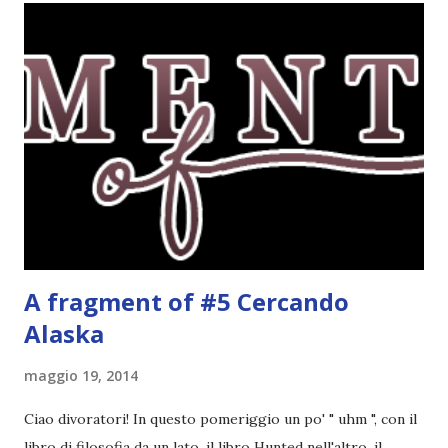
gruppo di lettura inizierà tra qualche settimana,
esattamente dopo la fine della scuola. Avete quindi un bel
po' di tempo per pensarci e iscrivervi. Titolo: Wool (Silo
#1) Autore: Hugh Howey Anno: Ottobre 2013 Editore:
Fabbri Cosa faresti se il mondo fuori fosse letale e l’aria
che respiri potesse uccidere? Se vivessi in un luogo dove
ogni nascita richiede una morte e le tue scelte possono
salvare vite o distruggerle? Questo è il mondo di Wool. In
u...
A fragment of #5 Cercando
Alaska
maggio 19, 2014
Ciao divoratori! In questo pomeriggio un po' " uhm ", con il
libro di filosofia da un lato, il libro Hunted nell'altro, il