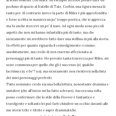
al sesso bollente con Miles. Ad esempio avrebbe potuto dare un
pochino di spazio al fratello di Tate, Corbin, una figura messa là
tanto per. Al contrario invece la parte di Miles è più approfondita -
e forse scritta in maniera un po' troppo poetica, che si apprezza
ma fa anche storcere un po' il naso. Ad ogni modo sono piccoli
aspetti che non mi hanno infastidita più di tanto, ma che
sicuramente mi avrebbero fatto dare una stellina in più alla storia.
In effetti per quanto riguarda il coinvolgimento ci siamo,
assolutamente, ma credo di non essermi affezionata ai
personaggi più di tanto. Ho provato tanta tenerezza per Miles, mi
sono commossa per quello che gli è successo (sì, qualche
lacrimuccia, e be'? u.u), ma sicuramente non rientrerà nella lista
dei miei personaggi preferiti.
Tutto sommato credo sia una bella lettura, nonostante dramma e
instalove (che all'inizio mi ha fatto sclerare). Ancora una volta
posso confermare che lo stile della Hoover è fantastico e
travolgente e soltanto lei può farti chiudere un occhio davanti alle
sue storie trite e ritrite e super drammatiche.