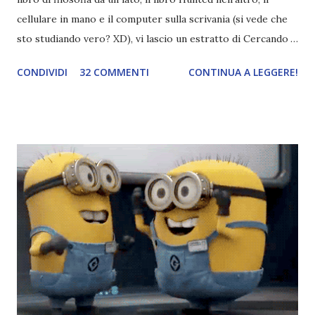
cellulare in mano e il computer sulla scrivania (si vede che
sto studiando vero? XD), vi lascio un estratto di Cercando
Alaska di John Green ! Da oggi mi impegnerò a essere più
CONDIVIDI
32 COMMENTI
CONTINUA A LEGGERE!
costante nelle rubriche. Odiavo lo sport. Odiavo lo sport,
odiavo quelli che facevano sport, odiavo quelli a cui piaceva
guardarlo, e odiavo chi non odiava quelli che lo facevano o
cui piaceva guardarlo. In terza elementare - l'ultimo anno in
cui si gioca a mini-baseball mia madre voleva che mi facessi
delle amicizie, così mi obbligò a entrare nella squadra dei
Pirati di Orlando. Mi feci degli amici eccome: una masnada di
bambini dell'asilo. Non fu un gran passo avanti, se l'obiettivo
era inserirmi fra i coetanei. Fu soprattutto perché come
statura sovrastavo tutti gli altri giocatori se quell'anno per
un pelo non entrai nella formazione ufficiale. Qu...