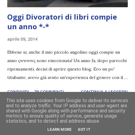
Oggi
Divoratori di libri
compie
un anno *-*
aprile 09, 2014
Ebbene si, anche il mio piccolo angolino oggi compie un
anno çwwwwç sono emozionata! Un anno fa, dopo parecchi
ripensamenti, decisi di aprire questo blog. Ero un po'
titubante, avevo già avuto un'esperienza del genere con il
mio primo blog ed ero anche indecisa perché crearne uno
CONDIVIDI
79 COMMENTI
CONTINUA A LEGGERE!
nuovo significava avere pazienza, pazienza e ancora
This site uses cookies from Google to deliver its services
pazienza. E io, di pazienza, ne ho davvero poca. L'attesa mi
and to analyze traffic. Your IP address and user-agent are
shared with Google along with performance and security
manda fuori di testa. Avevo anche paura di abbandonarlo,
metrics to ensure quality of service, generate usage
dato che inizio cento cose e non ne finisco nemmeno
statistics, and to detect and address abuse.
Powered by Blogger
mezza. Anche la paura che non mi cagasse nessuno c'è
LEARN MORE
GOT IT