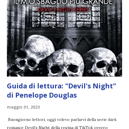
angelo puro, Elemiah. Ma, a differenza di cosa pensano,
l'angelo non ha intenzione di fare una strage, piuttosto è lì
per avvertili che Mikael non è più "l'angelo puro" che
credono e che potrebbe aver ucciso altri mezzi angeli, tipo
Rafael. A quelle parole, Haniel seguito da altri ibridi, si reca
nell'appartamento, senza risultati. Infine cercano nella
chiesetta. Lì trovano Rafael alle prese con gli angeli puri,
ma questa volta ...
Guida di lettura: "Devil's Night"
di Penelope Douglas
maggio 01, 2023
Buongiorno lettori, oggi volevo parlarvi della serie dark
romance Devil’s Night della regina di TikTok ovvero