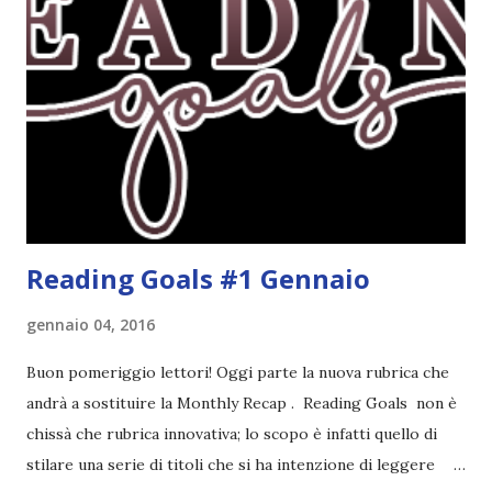
ricoprire più di un obiettivo. Riportandovi l'esempio che ho
fatto nell'altro post, se leggo un libro horror sulle sirene
scritto dal mio autore preferito, tecnicamente ho già
completato tre degli obiettivi della mia lista . Non importa
leggere 345.453.312 libri, ma maturare come lettore,
uscendo fuori dalla propria comfort zone. Come
partecipare Per partecipare non dovete fare altro che
crea...
Reading Goals #1 Gennaio
gennaio 04, 2016
Buon pomeriggio lettori! Oggi parte la nuova rubrica che
andrà a sostituire la Monthly Recap . Reading Goals non è
chissà che rubrica innovativa; lo scopo è infatti quello di
stilare una serie di titoli che si ha intenzione di leggere