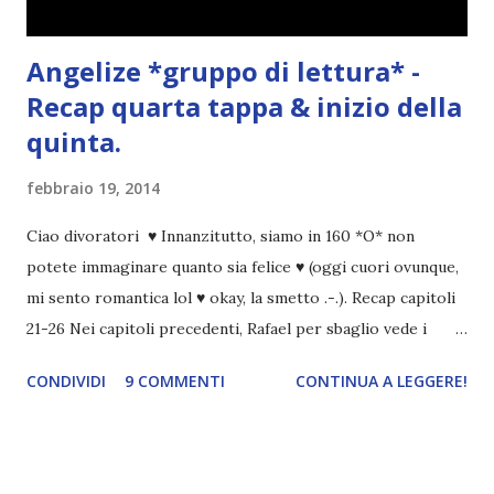
Angelize *gruppo di lettura* -
Recap quarta tappa & inizio della
quinta.
febbraio 19, 2014
Ciao divoratori ♥ Innanzitutto, siamo in 160 *O* non
potete immaginare quanto sia felice ♥ (oggi cuori ovunque,
mi sento romantica lol ♥ okay, la smetto .-.). Recap capitoli
21-26 Nei capitoli precedenti, Rafael per sbaglio vede i
ricordi di Haniel e i due litigano. In seguito, i mezzi angeli si
CONDIVIDI
9 COMMENTI
CONTINUA A LEGGERE!
incontrano e Hesediel mostra loro come combattere i puri.
Alcuni sono increduli, altri incerti che sia una buona
idea..fatto sta' che si mettono all'opera. Ma è proprio
quando stanno iniziando ad avere dei risultati che spunta un