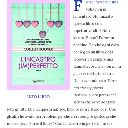
F
orse, forse per una
volta non mi
lamenterò. Ho iniziato
questo libro con
aspettative alte? No, di
sicuro. Basse? Forse un
pochino. Perché ogni volta
che leggo un libro della
Hoover c'è sempre una
dannata cosa che non mi fa
piacere del tutto il libro.
Dopo aver adorato
Tutto
ciò che sappiamo
dell'amore
, ero pressoché
INFO LIBRO
sicura che avrei adorato
tutti gli altri libri di questa autrice. Eppure non è stato così. Con
gli altri ho avuto dei problemi perché c'era sempre qualcosa che
mi deludeva. Forse il finale? Con L'incastro imperfetto invece