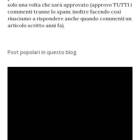
t
solo una volta che sarà approvato (approvo TUTTI i
a
commenti tranne lo spam; inoltre facendo così
u
riusciamo a rispondere anche quando commenti un
n
articolo scritto anni fa).
c
o
m
Post popolari in questo blog
m
e
n
t
o