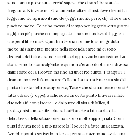
sono partita prevenuta perché sapevo che ci sarebbe stata la
fregatura. E invece no. Stranamente, oltre all'instalove che mi ha
leggermente ispirato il suicido (leggermente però, eh), il libro mi è
piaciuto molto. Ce ne ho messo di tempo per leggerlo (otto giorni,
sigh), ma più perché ero impegnata e non mi andava di leggere
che per il libro in sé. Quindi in teoria non me lo sono goduta
molto inizialmente, mentre nella seconda parte mi ci sono
dedicata del tutto e sono riuscita ad apprezzarlo tantissimo. La
storia è molto coinvolgente, e qui non c'erano dubbi, e sì, diversa
dalle solite della Hoover, ma fino ad un certo punto. Tranquilli, i
drammi non ce li fa mancare Colleen. La storia è narrata sia dal
punto di vista della protagonista, Tate - che stranamente non si è
fatta odiare (troppo), anche se ad un certo punto le avrei rifilato
due schiaffi con piacere - e dal punto di vista di Miles, il
protagonista maschile - due schiaffi anche a lui, ma dato la
delicatezza della situazione, non sono molto appropriati. Con i
punti di vista però a mio parere la Hoover ha fatto una cazzata.
Avrebbe potuto scriverlo in terza persona e avremmo avuto una