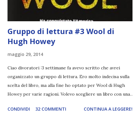
Tahereh Mafi ★ ★ ★ ★ ★ Ho già scritto una recensi...
Gruppo di lettura #3 Wool di
Hugh Howey
maggio 29, 2014
Ciao divoratori :3 settimane fa avevo scritto che avrei
organizzato un gruppo di lettura. Ero molto indecisa sulla
scelta del libro, ma alla fine ho optato per Wool di Hugh
Howey per varie ragioni. Volevo scegliere un libro con una
narrazione lenta sia per non finire i capitoli in pochi giorni
CONDIVIDI
32 COMMENTI
CONTINUA A LEGGERE!
e poi dover aspettare con ansia il recap e sia perché
almeno ci godiamo la lettura. Del resto è anche uscito (o
uscirà in questi giorni, non ricordo bene) il terzo volume.
Quale miglior occasione per iniziare questa trilogia? Il