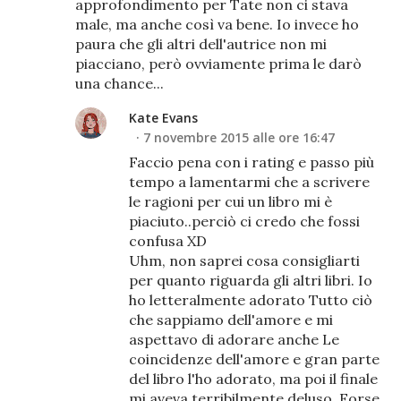
approfondimento per Tate non ci stava
male, ma anche così va bene. Io invece ho
paura che gli altri dell'autrice non mi
piacciano, però ovviamente prima le darò
una chance...
Kate Evans
7 novembre 2015 alle ore 16:47
Faccio pena con i rating e passo più
tempo a lamentarmi che a scrivere
le ragioni per cui un libro mi è
piaciuto..perciò ci credo che fossi
confusa XD
Uhm, non saprei cosa consigliarti
per quanto riguarda gli altri libri. Io
ho letteralmente adorato Tutto ciò
che sappiamo dell'amore e mi
aspettavo di adorare anche Le
coincidenze dell'amore e gran parte
del libro l'ho adorato, ma poi il finale
mi aveva terribilmente deluso. Forse