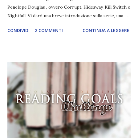
Penelope Douglas , ovvero Corrupt, Hideaway, Kill Switch e
Nightfall. Vi darò una breve introduzione sulla serie, una
spiegazione dei personaggi principali e l’ordine di lettura ,
CONDIVIDI
2 COMMENTI
CONTINUA A LEGGERE!
e anche un breve commento sui libri singoli. I libri sono in
ordine di lettura, in modo che sappiate esattamente dove
iniziare, come continuare e soprattutto dove finire con la
storia dei Cavalieri! Titolo: Corrupt - Il mio sbaglio più
grande (Devil's Night 1#) Autrice : Penelope Douglas
Pagine: 448 Editore: Newton Compton Editori
Pubblicazione: 10 Gennaio 2023 Traduttore: Laura Lancini
Trama: “Si chiama Michael Crist. È il fratello maggiore del
mio ragazzo ed è come quei film dell'orrore che guardi
coprendoti gli occhi. È bellissimo, forte, e assolutamente
terrificante. Non mi vede neppure. Ma io l'ho notato. L'ho
visto, l'ho sentito. Le cose che ha fatto, i misfatti ch...