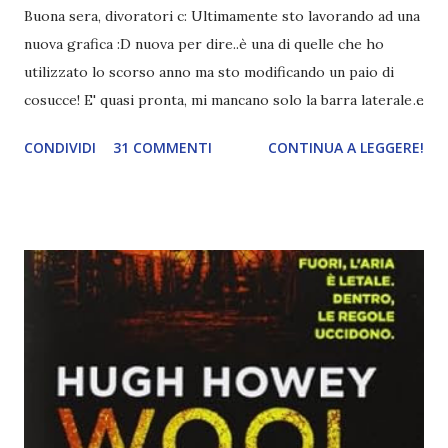
Buona sera, divoratori c: Ultimamente sto lavorando ad una
nuova grafica :D nuova per dire..è una di quelle che ho
utilizzato lo scorso anno ma sto modificando un paio di
cosucce! E' quasi pronta, mi mancano solo la barra laterale e
il piè di pagina. Ho come l'impressione che mi faranno
CONDIVIDI
31 COMMENTI
CONTINUA A LEGGERE!
impazzire e.e Un po' mi dispiacerà abbandonare quest
grafica perché mi piace tantissimo :\ magari la utilizzerò di
nuovo un'altra volta! Letture di Dicembre Lo scorso mese
avevo inserito sedici titoli. Già sapevo che non li avrei letti
tutti ma ogni volta preferisco esagerare per avere più
scelta! Dalla tbr ho letto soltanto cinque titoli: I cento
colori del blu, Amy Harmon ★ ★ ★ ★ Sapete il mio
rapporto con gli ya. Questo stranamente mi è piaciuto
molto. Mi è piaciuta la protagonista, la sua crescita, il suo
rapporto con il professor Wilson che cresce piano piano.
Alla fine mi stavo pure commuovendo! Unravel me ,