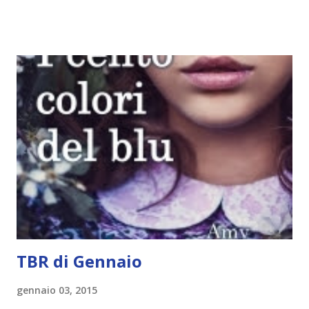
nego il fatto che le mie aspettative sono state un po'
deluse. Ho sempre letto recensioni positivissime e su GR il
rating più basso è di tipo quattro stelline o_o. Perciò
potete capire le mie aspettative! Innanzitutto, se la Gier o
la ce avesse deciso di pubblicare la trilogia in un unico libro,
probabilmente lo avrei apprezzato molto di più. Red è
molto introduttivo, nel senso che in trecento pagine non
succede un bel niente. E non ha nemmeno un finale ._.
finisce esattamente nel bel mezzo della storia (anzi, quale
"mezzo" della storia? Questa storia ha praticamente solo
l'inizio!). Stessa cosa con Blue , stessa...
TBR di Gennaio
gennaio 03, 2015