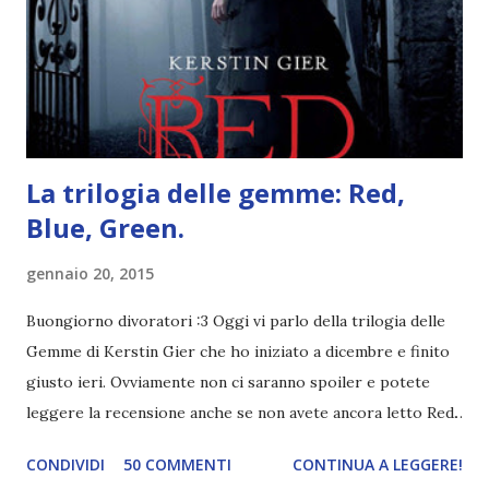
sembrano degli scappati di casa. Ah, poi ci sono le ciocche
ribelli. Che monelli, che trasgry. Oppure tutti i personaggi
dei libri sono dei grandi lettori, fatto sta che io non ho mai
trovato una scena in ...
La trilogia delle gemme: Red,
Blue, Green.
gennaio 20, 2015
Buongiorno divoratori :3 Oggi vi parlo della trilogia delle
Gemme di Kerstin Gier che ho iniziato a dicembre e finito
giusto ieri. Ovviamente non ci saranno spoiler e potete
leggere la recensione anche se non avete ancora letto Red.
Per le trame dei libri cliccate sulle cover :3 Red, Blue e
CONDIVIDI
50 COMMENTI
CONTINUA A LEGGERE!
Green sono state delle letture molto piacevoli ma non