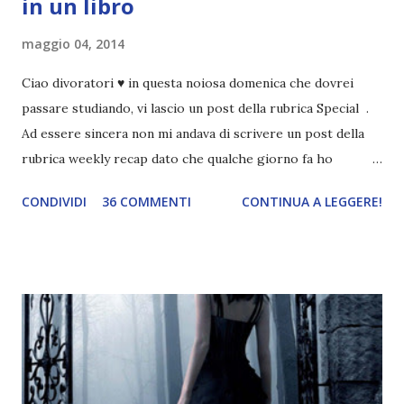
in un libro
maggio 04, 2014
Ciao divoratori ♥ in questa noiosa domenica che dovrei
passare studiando, vi lascio un post della rubrica Special .
Ad essere sincera non mi andava di scrivere un post della
rubrica weekly recap dato che qualche giorno fa ho
pubblicato la monthly recap . Scusate, ma mi scocciava
CONDIVIDI
36 COMMENTI
CONTINUA A LEGGERE!
troppo creare un nuovo banner xD Nella puntata di oggi vi
parlerò di cosa non sopporto in un libro, più nello specifico
Cosa mi fa alzare gli occhi al cielo quando leggo un libro .
Quante volte vi è capitato di trovare sempre gli stessi modi
di dire in un libro? Ad esempio, i capelli arruffati . TUTTI I
RAGAZZI nei libri hanno i capelli arruffati. Vabbè, c'è crisi, il
pettine costa. Dovrei regalarglielo io uno. O magari del gel.
Fatto sta che nella realtà i ragazzi con i capelli così