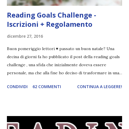
Reading Goals Challenge -
Iscrizioni + Regolamento
dicembre 27, 2016
Buon pomeriggio lettori ♥ passato un buon natale? Una
decina di giorni fa ho pubblicato il post della reading goals
challenge , una sfida che inizialmente doveva essere
personale, ma che alla fine ho deciso di trasformare in una
challenge vera e propria, dato che ci sono state un paio di
CONDIVIDI
62 COMMENTI
CONTINUA A LEGGERE!
persone interessate. E quindi eccomi qui con il post delle
iscrizioni e con il regolamento! La Reading Goals Challenge
La challenge è molto semplice. Bisogna creare una lista di
obiettivi da portare a termine durante il 2017. E' una
challenge un po' particolare perché ogni libro letto può