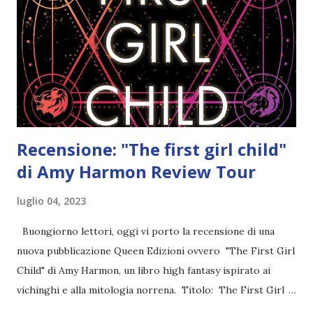
verrà per me. E, questa volta, Peter Pan e i Ragazzi
Sperduti non mi lasceranno più andare. RECENSIONE THE
NEVER KING DI NIKKI ST. CROWE Cosa puoi aspettarti...
🏝 ...
Recensione: "The first girl child"
di Amy Harmon Review Tour
luglio 04, 2023
Buongiorno lettori, oggi vi porto la recensione di una
nuova pubblicazione Queen Edizioni ovvero "The First Girl
Child" di Amy Harmon, un libro high fantasy ispirato ai
vichinghi e alla mitologia norrena. Titolo: The First Girl
Child Autrice: Amy Harmon Pagine: 365 Editore: Queen