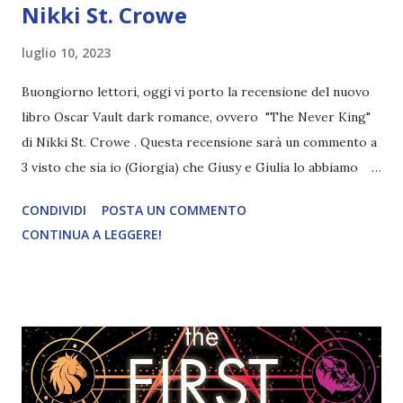
Nikki St. Crowe
luglio 10, 2023
Buongiorno lettori, oggi vi porto la recensione del nuovo
libro Oscar Vault dark romance, ovvero "The Never King"
di Nikki St. Crowe . Questa recensione sarà un commento a
3 visto che sia io (Giorgia) che Giusy e Giulia lo abbiamo
letto! Titolo: The Never King Autrice: Nikki St. Crowe
CONDIVIDI
POSTA UN COMMENTO
Pagine: 204 Editore: Oscar Vault Mondadori
CONTINUA A LEGGERE!
Pubblicazione: 6 Giugno 2023 Traduttore: Maria Concetta
Scotto di Santillo Trama: Da duecento anni ogni donna
Darling sparisce il giorno del suo diciottesimo compleanno.
Alcune stanno via un giorno, altre una settimana o un mese.
Ma tornano sempre distrutte. Oggi compio diciotto anni e
la mamma si sta affannando a sbarrare porte e finestre. Non
servirà a niente. Perché non appena scenderà la notte, lui