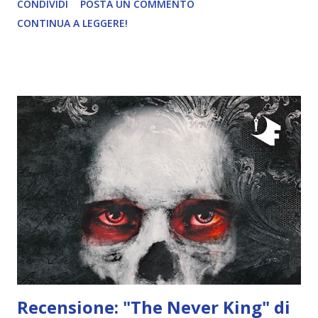
CONDIVIDI
POSTA UN COMMENTO
Pubblicazione: 30 Giugno 2023 Traduttore: Fiorella Verde
CONTINUA A LEGGERE!
Trama: «Adempiere al tuo destino o cedere al desiderio?
Dove risiede la tua lealtà? Mi è stato detto che la mia
unione con il principe, il futuro re, avrebbe salvato i Fae del
regno. Ma non è il mio promesso sposo a infestare i miei
sogni. È suo fratello mezzosangue, il principe che sta al
suo fianco. Lui è peccato e oscurità, e le sue promesse
sussurrate all'orecchio mi fanno bramare un uomo che non
posso avere. Anche i miei pensieri fanno di me una
traditrice del regno che ho giurato di proteggere. Quando
la corte del sangue attacca, sono costretta a fare scelte per
le quali non sono prepara...
Recensione: "The Never King" di