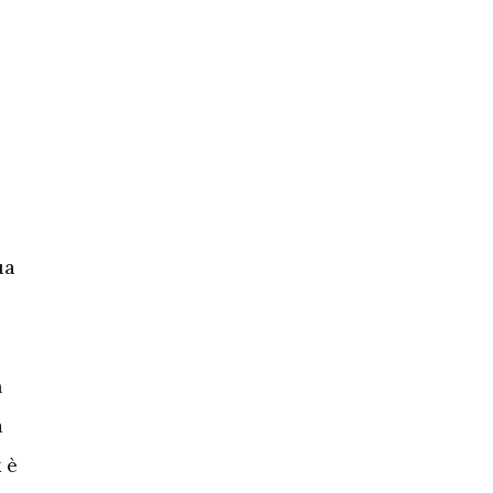
ua
n
a
 è