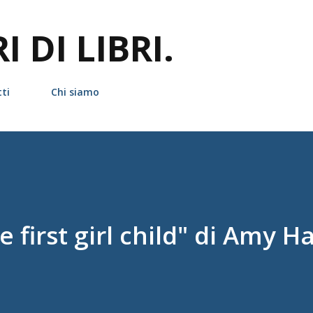
Passa ai contenuti principali
 DI LIBRI.
ti
Chi siamo
 first girl child" di Amy 