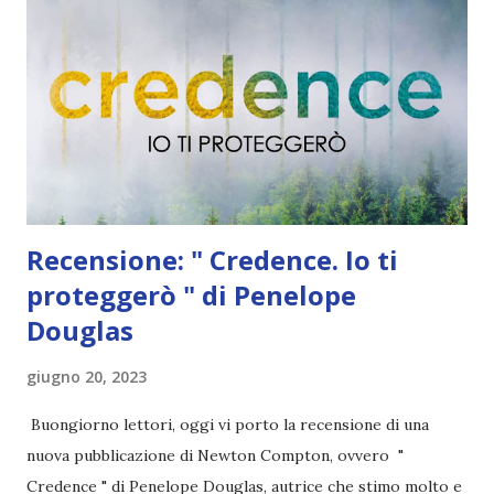
Tyler Marek è un uomo affascinante, con bellissimi occhi
grigio-azzurri, e per Easton non è difficile capire come mai
suo figlio sia un ragazzino ribelle. Tyler, infatti, sa gestire
gli affari, ma non se la cava altrettanto bene con gli
adolescenti. L'attrazione tra Easton e Tyle...
Recensione: " Credence. Io ti
proteggerò " di Penelope
Douglas
giugno 20, 2023
Buongiorno lettori, oggi vi porto la recensione di una
nuova pubblicazione di Newton Compton, ovvero "
Credence " di Penelope Douglas, autrice che stimo molto e