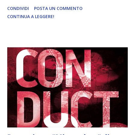
3,70€ I fratelli Jaeger sono cinque e sono belli, selvaggi e
CONDIVIDI
POSTA UN COMMENTO
pericolosi. Macon è il maggiore, è un ex marine e non
CONTINUA A LEGGERE!
sorride mai. Army è un padre single con gli occhi verdi più
belli che si siano mai visti e fedele solo e soltanto alla sua
famiglia. Iron ha un carattere focoso, le sue reazioni sono
sempre esagerate e immediate. Dallas è un mistero e un
mix di egoismo e crudeltà. Trace è indomito e non ha paura
di niente e di nessuno. Krisjen li osserva ammaliata e al
contempo ne è attratta e spaventata. Gli Jaeger sono
quanto di più diverso ci sia da lei, che è una ragazza
perbene e di buona famiglia, abituata sempre a seguire le
regole, mai a infrangerle. Eppure, nonostante tutto le
suggerisca che quei cinque sono un rischio imprevedibile,
non riesce davvero a resistere...