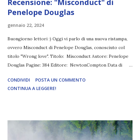
Recensione: "Misconduct" di
Penelope Douglas
gennaio 22, 2024
Buongiorno lettori :) Oggi vi parlo di una nuova ristampa,
ovvero Misconduct di Penelope Douglas, conosciuto col
titolo "Wrong love". Titolo: Misconduct Autore: Penelope
Douglas Pagine: 384 Editore: NewtonCompton Data di
pubblicazione: 12 Gennaio 2024 Trama: L'ex campionessa di
CONDIVIDI
POSTA UN COMMENTO
tennis Easton Bradbury sta facendo del suo meglio per
CONTINUA A LEGGERE!
essere una brava insegnante: cerca di risvegliare l'interesse
dei suoi studenti annoiati mentre prova a lasciarsi alle
spalle il passato. Quello che l'ha spinta a voltare pagina non
ha più importanza, ha deciso che deve andare avanti. Ma
durante un incontro genitori-insegnanti accade qualcosa di
imprevisto, destinato a riportare scompiglio nella sua vita.