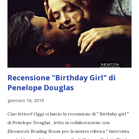
Pubblicazione: 10 Gennaio 2023 Traduttore: Laura Lancini
Trama: “Si chiama Michael Crist. È il fratello maggiore del
mio ragazzo ed è come quei film dell'orrore che guardi
coprendoti gli occhi. È bellissimo, forte, e assolutamente
terrificante. Non mi vede neppure. Ma io l'ho notato. L'ho
visto, l'ho sentito. Le cose che ha fatto, i misfatti ch...
Recensione "Birthday Girl" di
Penelope Douglas
gennaio 16, 2019
Ciao lettori! Oggi vi lascio la recensione di " Birthday girl "
di Penelope Douglas , letto in collaborazione con
Eleonora's Reading Room per la nostra rubrica " Intervista