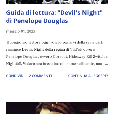
Guida di lettura: "Devil's Night"
di Penelope Douglas
maggio 01, 2023
Buongiorno lettori, oggi volevo parlarvi della serie dark
romance Devil’s Night della regina di TikTok ovvero
Penelope Douglas , ovvero Corrupt, Hideaway, Kill Switch e
Nightfall. Vi darò una breve introduzione sulla serie, una
spiegazione dei personaggi principali e l’ordine di lettura ,
CONDIVIDI
2 COMMENTI
CONTINUA A LEGGERE!
e anche un breve commento sui libri singoli. I libri sono in
ordine di lettura, in modo che sappiate esattamente dove
iniziare, come continuare e soprattutto dove finire con la
storia dei Cavalieri! Titolo: Corrupt - Il mio sbaglio più
grande (Devil's Night 1#) Autrice : Penelope Douglas
Pagine: 448 Editore: Newton Compton Editori