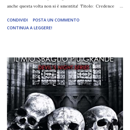
anche questa volta non si è smentita! Titolo: Credence
Autrice: Penelope Douglas Pagine: 384 Editore: Newton
CONDIVIDI
POSTA UN COMMENTO
Compton Pubblicazione: 9 Maggio 2023 Traduttore:
CONTINUA A LEGGERE!
Roberta Maresca e Anna Vivaldi Trama: Tiernan De Haas
non ha avuto un'infanzia felice. È cresciuta tra agi e
ricchezza, ma non ha mai conosciuto l'amore di due
genitori presenti. E così, quando un incidente distrugge la
sua famiglia, Tiernan sa che dovrebbe essere devastata, ma
non riesce a provare nulla. Dopotutto è sempre stata da
sola. Ad assumere la sua tutela per due mesi, prima che
compia diciotto anni, è Jake Van der Berg, fratellastro di
suo padre, che vive insieme ai due figli, Noah e Kaleb, in una
casa sulle montagne del Colorado, tra i boschi. Tiernan sarà
in grado di affront...