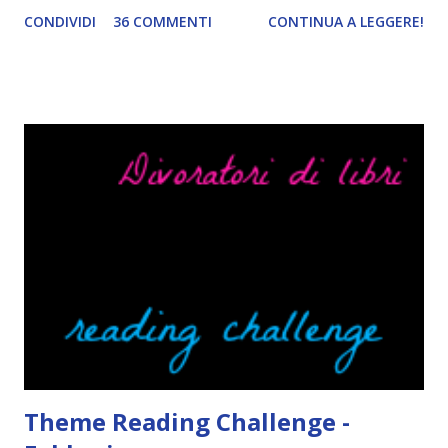
pubblicato la monthly recap . Scusate, ma mi scocciava
CONDIVIDI
36 COMMENTI
CONTINUA A LEGGERE!
troppo creare un nuovo banner xD Nella puntata di oggi vi
parlerò di cosa non sopporto in un libro, più nello specifico
Cosa mi fa alzare gli occhi al cielo quando leggo un libro .
Quante volte vi è capitato di trovare sempre gli stessi modi
di dire in un libro? Ad esempio, i capelli arruffati . TUTTI I
RAGAZZI nei libri hanno i capelli arruffati. Vabbè, c'è crisi, il
pettine costa. Dovrei regalarglielo io uno. O magari del gel.
Fatto sta che nella realtà i ragazzi con i capelli così
sembrano degli scappati di casa. Ah, poi ci sono le ciocche
ribelli. Che monelli, che trasgry. Oppure tutti i personaggi
dei libri sono dei grandi lettori, fatto sta che io non ho mai
trovato una scena in ...
Theme Reading Challenge -