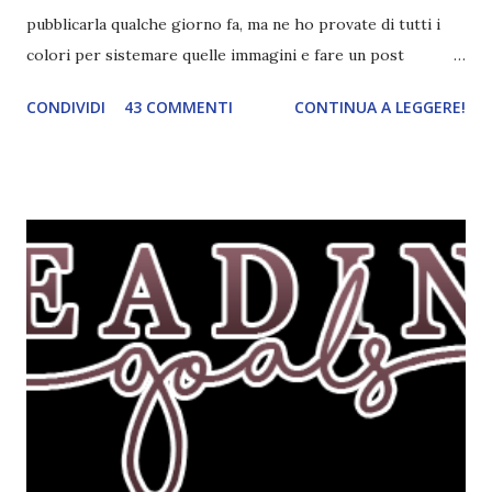
pubblicarla qualche giorno fa, ma ne ho provate di tutti i
colori per sistemare quelle immagini e fare un post
ordinato! Ora finalmente ci sono riuscita! IN LIBRERIA Per
CONDIVIDI
43 COMMENTI
CONTINUA A LEGGERE!
leggere la trama cliccate sulla copertina. Vi ho segnalato
solo alcune delle uscite, quelle che più hanno attirato la mia
attenzione. Phobia - Wulf Dorn \\ 11 settembre. Ho
sentito parlare benissimo di questo autore per quanto
riguarda i suoi romanzi thriller. Per il momento sono
troppo fissata con questo genere ma ho letto pochi libri
thriller e vorrei davvero iniziarne qualcuno. Attraverso il
fuoco - Josephine Angeline \\ 19 settembre. Qualsiasi
libro cita anche soltanto "Salem" deve essere
assolutamente mio. Sono affascinata dalla storia delle
streghe di Salem e se oltre alle streghe aggiungiamo
mondi paralleli e gemelle malefiche, la mia curiosità monta
alle st...