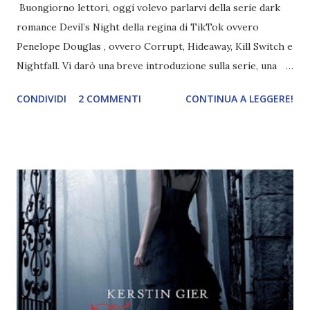
Buongiorno lettori, oggi volevo parlarvi della serie dark
romance Devil’s Night della regina di TikTok ovvero
Penelope Douglas , ovvero Corrupt, Hideaway, Kill Switch e
Nightfall. Vi darò una breve introduzione sulla serie, una
spiegazione dei personaggi principali e l’ordine di lettura ,
CONDIVIDI
2 COMMENTI
CONTINUA A LEGGERE!
e anche un breve commento sui libri singoli. I libri sono in
ordine di lettura, in modo che sappiate esattamente dove
iniziare, come continuare e soprattutto dove finire con la
storia dei Cavalieri! Titolo: Corrupt - Il mio sbaglio più
grande (Devil's Night 1#) Autrice : Penelope Douglas
Pagine: 448 Editore: Newton Compton Editori
Pubblicazione: 10 Gennaio 2023 Traduttore: Laura Lancini
Trama: “Si chiama Michael Crist. È il fratello maggiore del
mio ragazzo ed è come quei film dell'orrore che guardi
coprendoti gli occhi. È bellissimo, forte, e assolutamente
terrificante. Non mi vede neppure. Ma io l'ho notato. L'ho