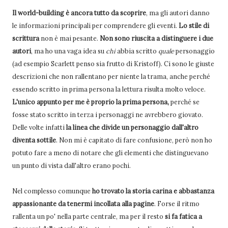
Il world-building è ancora tutto da scoprire
, ma gli autori danno
le informazioni principali per comprendere gli eventi.
Lo stile di
scrittura
non è mai pesante.
Non sono riuscita a distinguere i due
autori
, ma ho una vaga idea su
chi
abbia scritto
quale
personaggio
(ad esempio Scarlett penso sia frutto di Kristoff). Ci sono le giuste
descrizioni che non rallentano per niente la trama, anche perché
essendo scritto in prima persona la lettura risulta molto veloce.
L'unico appunto per me è proprio la prima persona,
perché se
fosse stato scritto in terza i personaggi ne avrebbero giovato.
Delle volte infatti
la linea che divide un personaggio dall'altro
diventa sottile
. Non mi è capitato di fare confusione, però non ho
potuto fare a meno di notare che gli elementi che distinguevano
un punto di vista dall'altro erano pochi.
Nel complesso comunque
ho trovato la storia carina e abbastanza
appassionante da tenermi incollata alla pagine
. Forse il ritmo
rallenta un po' nella parte centrale, ma per il resto
si fa fatica a