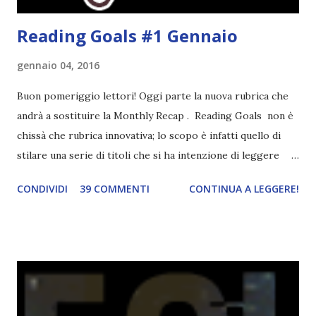
Reading Goals #1 Gennaio
gennaio 04, 2016
Buon pomeriggio lettori! Oggi parte la nuova rubrica che
andrà a sostituire la Monthly Recap . Reading Goals non è
chissà che rubrica innovativa; lo scopo è infatti quello di
stilare una serie di titoli che si ha intenzione di leggere
durante il mese e di riepilogare le letture fatte. E' anche
CONDIVIDI
39 COMMENTI
CONTINUA A LEGGERE!
una rubrica per tenere sotto controllo le reading
challenge, perché quest'anno sono veramente decisa a
portarne a termine un bel po'. Non tanto perché cavolo, ho
terminato una sfida, sono Dio!, ma piuttosto perché voglio
spaziare con i generi letterari e non limitarmi al fantasy.
Per farvi un esempio nel 2015 mi sembra di aver letto
troppi libri impegnativi e davvero pochi libri "leggeri", il