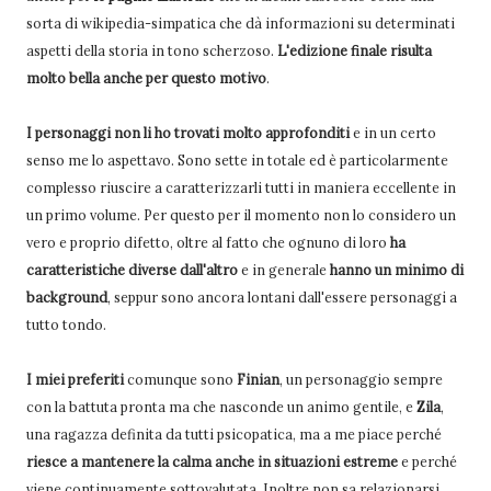
sorta di wikipedia-simpatica che dà informazioni su determinati
aspetti della storia in tono scherzoso.
L'edizione finale risulta
molto bella anche per questo motivo
.
I personaggi non li ho trovati molto approfonditi
e in un certo
senso me lo aspettavo. Sono sette in totale ed è particolarmente
complesso riuscire a caratterizzarli tutti in maniera eccellente in
un primo volume. Per questo per il momento non lo considero un
vero e proprio difetto, oltre al fatto che ognuno di loro
ha
caratteristiche diverse dall'altro
e in generale
hanno un minimo di
background
, seppur sono ancora lontani dall'essere personaggi a
tutto tondo.
I miei preferiti
comunque sono
Finian
, un personaggio sempre
con la battuta pronta ma che nasconde un animo gentile, e
Zila
,
una ragazza definita da tutti psicopatica, ma a me piace perché
riesce a mantenere la calma anche in situazioni estreme
e perché
viene continuamente sottovalutata. Inoltre non sa relazionarsi