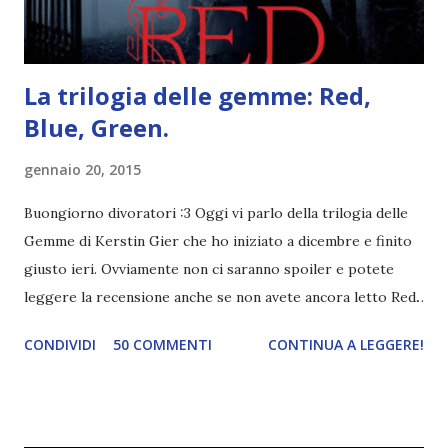
visto, l'ho sentito. Le cose che ha fatto, i misfatti ch...
La trilogia delle gemme: Red,
Blue, Green.
gennaio 20, 2015
Buongiorno divoratori :3 Oggi vi parlo della trilogia delle
Gemme di Kerstin Gier che ho iniziato a dicembre e finito
giusto ieri. Ovviamente non ci saranno spoiler e potete
leggere la recensione anche se non avete ancora letto Red.
Per le trame dei libri cliccate sulle cover :3 Red, Blue e
CONDIVIDI
50 COMMENTI
CONTINUA A LEGGERE!
Green sono state delle letture molto piacevoli ma non
nego il fatto che le mie aspettative sono state un po'
deluse. Ho sempre letto recensioni positivissime e su GR il
rating più basso è di tipo quattro stelline o_o. Perciò