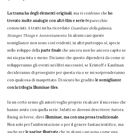
La trama ha degli elementi originali
, ma vi confesso che
ho
trovato molte analogie con altri film e serie tv
parecchio
conosciuti. A tratti mi ha ricordato
Guardiani della galassia,
Stranger Things
e
Annientamento
. In alcuni casi queste
somiglianze non sono così evidenti, in altri purtroppo sì, specie
nello sviluppo della
parte finale
che ancora non ho ancora capito se
mi sia piaciuta o meno. Diciamo che questo dipenderà da come si
svilupperanno gli eventi nei libri successivi, se Kristoff e Kaufman
decideranno di proseguire per questa via o se mi sorprenderanno
con qualcosa di inaspettato. Di sicuro ho gradito
le somiglianze
con la trilogia Illuminae files
.
In un certo senso gli autori voglio proprio ricalcare il successo che
hanno avuto con quella serie. Infatti se dovessi descrivere Aurora
Rising in breve, direi
Illuminae, ma con una prosa tradizionale
.
Non solo per l'ambientazione o per il genere fantascientifico, ma
anche per
le pagine illustrate
che in alcuni casi sono come una