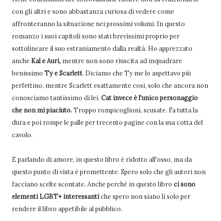
con gli altri e sono abbastanza curiosa di vedere come
affronteranno la situazione nei prossimi volumi. In questo
romanzo i suoi capitoli sono stati brevissimi proprio per
sottolineare il suo estraniamento dalla realtà. Ho apprezzato
anche
Kal e Auri,
mentre non sono riuscita ad inquadrare
benissimo
Ty e Scarlett
. Diciamo che Ty me lo aspettavo più
perfettino, mentre Scarlett esattamente così, solo che ancora non
conosciamo tantissimo di lei.
Cat invece è l'unico personaggio
che non mi piaciuto.
Troppo rompicoglioni, scusate. Fa tutta la
dura e poi rompe le palle per trecento pagine con la sua cotta del
cavolo.
E parlando di amore, in questo libro è ridotto all'osso, ma da
questo punto di vista è promettente. Spero solo che gli autori non
facciano scelte scontate. Anche perché in questo libro
ci sono
elementi LGBT+ interessanti
che spero non siano lì solo per
rendere il libro appetibile al pubblico.