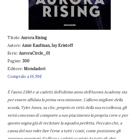
Titolo:
Aurora Rising
Autore:
Amie Kaufman, Jay Kristoff
Serie:
AuroraCircle_01
Pagine:
300
Editore:
Mondadori
Compralo a 16,91€
È l'anno 2380 e ai cadetti dell'ultimo anno dell'Aurora Academy sta
per essere affidata la prima vera missione. L'allievo migliore della
scuola, Tyler Jones, sa che, proprio in virtù della sua eccellenza, gli
verrà concesso di comporre a suo piacimento la propria crew e per
questo sogna già di reclutare la squadra perfetta. Peccato che, a
causa del suo voler fare l'eroe a tutti i costi, come punizione gli
vengano assegnati d'ufficio i cadetti scartati da tutti gli altri