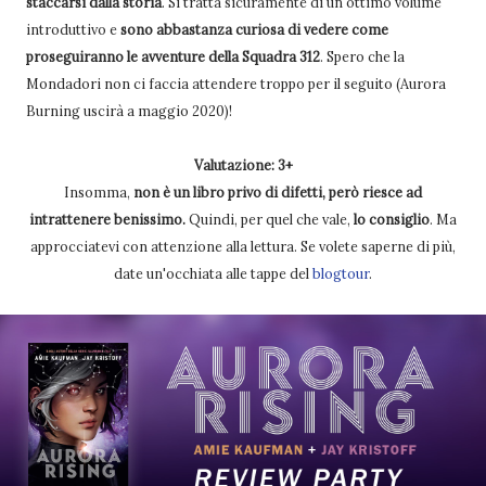
staccarsi dalla storia
. Si tratta sicuramente di un ottimo volume
introduttivo e
sono abbastanza curiosa di vedere come
proseguiranno le avventure della Squadra 312
. Spero che la
Mondadori non ci faccia attendere troppo per il seguito (Aurora
Burning uscirà a maggio 2020)!
Valutazione: 3+
Insomma,
non è un libro privo di difetti, però riesce ad
intrattenere benissimo.
Quindi, per quel che vale,
lo consiglio
. Ma
approcciatevi con attenzione alla lettura. Se volete saperne di più,
date un'occhiata alle tappe del
blogtour
.