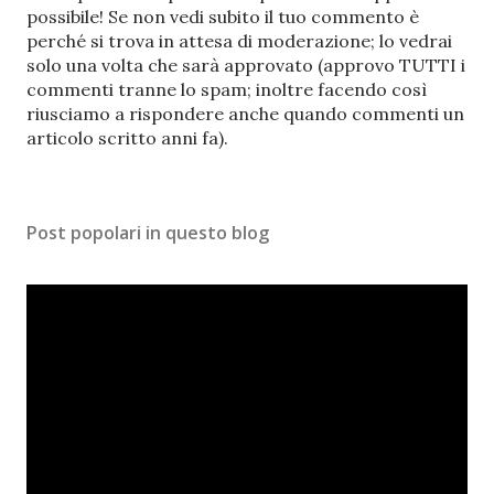
o
possibile! Se non vedi subito il tuo commento è
s
perché si trova in attesa di moderazione; lo vedrai
t
solo una volta che sarà approvato (approvo TUTTI i
a
commenti tranne lo spam; inoltre facendo così
u
riusciamo a rispondere anche quando commenti un
n
articolo scritto anni fa).
c
o
m
Post popolari in questo blog
m
e
n
t
o