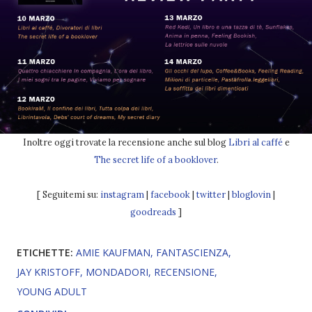
Inoltre oggi trovate la recensione anche sul blog
Libri al caffé
e
The secret life of a booklover
.
[ Seguitemi su:
instagram
|
facebook
|
twitter
|
bloglovin
|
goodreads
]
ETICHETTE:
AMIE KAUFMAN
FANTASCIENZA
JAY KRISTOFF
MONDADORI
RECENSIONE
YOUNG ADULT