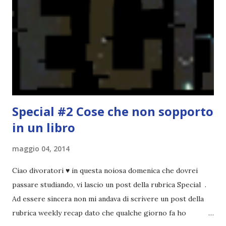
che non è sempre un bene. Credo che sia stata la principale
causa per il mio calo di letture. Comunque, ogni mese -
nessun giorno fisso, però - pubblicherò questo post.
Spero che la rubrica sia di vostro gradimento. GENNAIO
TBR+OBIETTIVI Questa è la mia tbr del mese...
Special #2 Cose che non sopporto
in un libro
maggio 04, 2014
Ciao divoratori ♥ in questa noiosa domenica che dovrei
passare studiando, vi lascio un post della rubrica Special .
Ad essere sincera non mi andava di scrivere un post della
rubrica weekly recap dato che qualche giorno fa ho