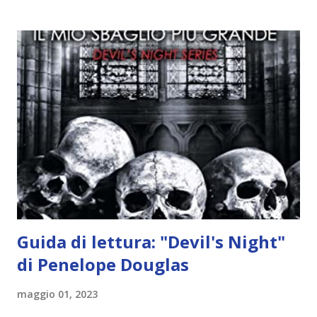
idea..fatto sta' che si mettono all'opera. Ma è proprio
quando stanno iniziando ad avere dei risultati che spunta un
angelo puro, Elemiah. Ma, a differenza di cosa pensano,
l'angelo non ha intenzione di fare una strage, piuttosto è lì
per avvertili che Mikael non è più "l'angelo puro" che
credono e che potrebbe aver ucciso altri mezzi angeli, tipo
Rafael. A quelle parole, Haniel seguito da altri ibridi, si reca
nell'appartamento, senza risultati. Infine cercano nella
chiesetta. Lì trovano Rafael alle prese con gli angeli puri,
ma questa volta ...
Guida di lettura: "Devil's Night"
di Penelope Douglas
maggio 01, 2023