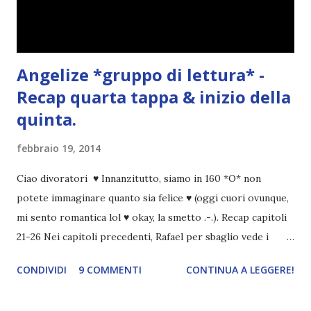
Angelize *gruppo di lettura* -
Recap quarta tappa & inizio della
quinta.
febbraio 19, 2014
Ciao divoratori ♥ Innanzitutto, siamo in 160 *O* non
potete immaginare quanto sia felice ♥ (oggi cuori ovunque,
mi sento romantica lol ♥ okay, la smetto .-.). Recap capitoli
21-26 Nei capitoli precedenti, Rafael per sbaglio vede i
ricordi di Haniel e i due litigano. In seguito, i mezzi angeli si
CONDIVIDI
9 COMMENTI
CONTINUA A LEGGERE!
incontrano e Hesediel mostra loro come combattere i puri.
Alcuni sono increduli, altri incerti che sia una buona