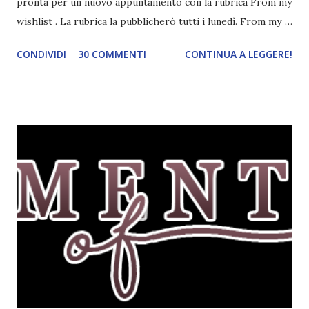
pronta per un nuovo appuntamento con la rubrica From my
wishlist . La rubrica la pubblicherò tutti i lunedì. From my
wishlist è una rubrica settimanale (lunedì) che ho inventato
CONDIVIDI
30 COMMENTI
CONTINUA A LEGGERE!
io. Lo scopo della rubrica è mostrarvi tre libri della mia
wishlist a seconda del tema della settimana. I temi potete
trovarli qui . Questa settimana il tema è libri con un colore
nel titolo . Tutti gli altri temi che ho saltato li pubblicherò
in un secondo momento. Red , Kerstin Gier. Corbaccio, 2011.
Per l'amica Leslie, Gwendolyn è una ragazza fortunata:
quanti possono dire di abitare in un palazzo antico nel
cuore di Londra, pieno di saloni, quadri e passaggi segreti?
E quanti, fra gli studenti della Saint Lennox High School,
possono vantare una famiglia altrettanto speciale, che da
una generazione all'altra si tramanda poteri misteriosi?
Eppure Gwen non ne è affatto convinta. Da...