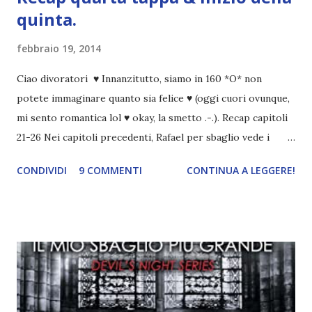
quinta.
febbraio 19, 2014
Ciao divoratori ♥ Innanzitutto, siamo in 160 *O* non
potete immaginare quanto sia felice ♥ (oggi cuori ovunque,
mi sento romantica lol ♥ okay, la smetto .-.). Recap capitoli
21-26 Nei capitoli precedenti, Rafael per sbaglio vede i
ricordi di Haniel e i due litigano. In seguito, i mezzi angeli si
CONDIVIDI
9 COMMENTI
CONTINUA A LEGGERE!
incontrano e Hesediel mostra loro come combattere i puri.
Alcuni sono increduli, altri incerti che sia una buona
idea..fatto sta' che si mettono all'opera. Ma è proprio
quando stanno iniziando ad avere dei risultati che spunta un
angelo puro, Elemiah. Ma, a differenza di cosa pensano,
l'angelo non ha intenzione di fare una strage, piuttosto è lì
per avvertili che Mikael non è più "l'angelo puro" che