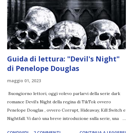
credono e che potrebbe aver ucciso altri mezzi angeli, tipo
Rafael. A quelle parole, Haniel seguito da altri ibridi, si reca
nell'appartamento, senza risultati. Infine cercano nella
chiesetta. Lì trovano Rafael alle prese con gli angeli puri,
ma questa volta ...
Guida di lettura: "Devil's Night"
di Penelope Douglas
maggio 01, 2023
Buongiorno lettori, oggi volevo parlarvi della serie dark
romance Devil’s Night della regina di TikTok ovvero
Penelope Douglas , ovvero Corrupt, Hideaway, Kill Switch e
Nightfall. Vi darò una breve introduzione sulla serie, una
spiegazione dei personaggi principali e l’ordine di lettura ,
CONDIVIDI
2 COMMENTI
CONTINUA A LEGGERE!