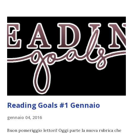
attenzione. Phobia - Wulf Dorn \\ 11 settembre. Ho
sentito parlare benissimo di questo autore per quanto
riguarda i suoi romanzi thriller. Per il momento sono
troppo fissata con questo genere ma ho letto pochi libri
thriller e vorrei davvero iniziarne qualcuno. Attraverso il
fuoco - Josephine Angeline \\ 19 settembre. Qualsiasi
libro cita anche soltanto "Salem" deve essere
assolutamente mio. Sono affascinata dalla storia delle
streghe di Salem e se oltre alle streghe aggiungiamo
mondi paralleli e gemelle malefiche, la mia curiosità monta
alle st...
Reading Goals #1 Gennaio
gennaio 04, 2016
Buon pomeriggio lettori! Oggi parte la nuova rubrica che