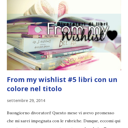
RAGAZZI nei libri hanno i capelli arruffati. Vabbè, c'è crisi, il
pettine costa. Dovrei regalarglielo io uno. O magari del gel.
Fatto sta che nella realtà i ragazzi con i capelli così
sembrano degli scappati di casa. Ah, poi ci sono le ciocche
ribelli. Che monelli, che trasgry. Oppure tutti i personaggi
dei libri sono dei grandi lettori, fatto sta che io non ho mai
trovato una scena in ...
From my wishlist #5 libri con un
colore nel titolo
settembre 29, 2014
Buongiorno divoratori! Questo mese vi avevo promesso
che mi sarei impegnata con le rubriche. Dunque, eccomi qui