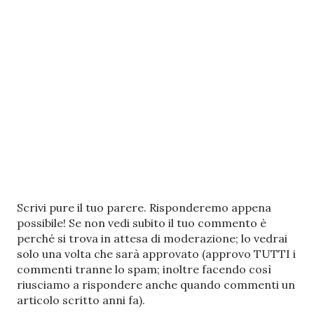
P
Scrivi pure il tuo parere. Risponderemo appena
o
possibile! Se non vedi subito il tuo commento è
s
perché si trova in attesa di moderazione; lo vedrai
t
solo una volta che sarà approvato (approvo TUTTI i
a
commenti tranne lo spam; inoltre facendo così
u
riusciamo a rispondere anche quando commenti un
n
articolo scritto anni fa).