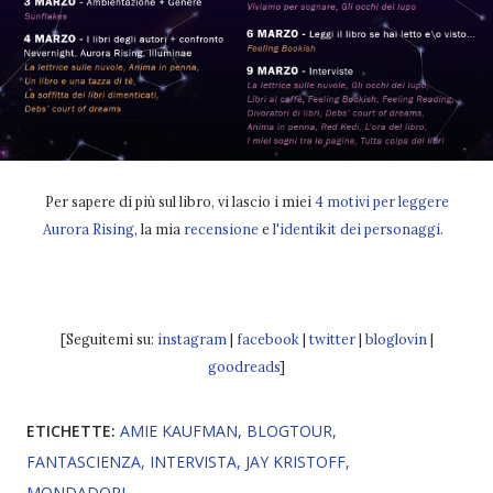
Per sapere di più sul libro, vi lascio i miei
4 motivi per leggere
Aurora Rising
, la mia
recensione
e
l'identikit dei personaggi
.
[Seguitemi su:
instagram
|
facebook
|
twitter
|
bloglovin
|
goodreads
]
ETICHETTE:
AMIE KAUFMAN
BLOGTOUR
FANTASCIENZA
INTERVISTA
JAY KRISTOFF
MONDADORI