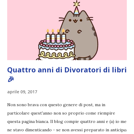
Pirati di Orlando. Mi feci degli amici eccome: una masnada di
bambini dell'asilo. Non fu un gran passo avanti, se l'obiettivo
era inserirmi fra i coetanei. Fu soprattutto perché come
statura sovrastavo tutti gli altri giocatori se quell'anno per
un pelo non entrai nella formazione ufficiale. Qu...
Quattro anni di Divoratori di libri
🎉
aprile 09, 2017
Non sono brava con questo genere di post, ma in
particolare quest'anno non so proprio come riempire
questa pagina bianca. Il blog compie quattro anni e (a) io me
ne stavo dimenticando - se non avessi preparato in anticipo