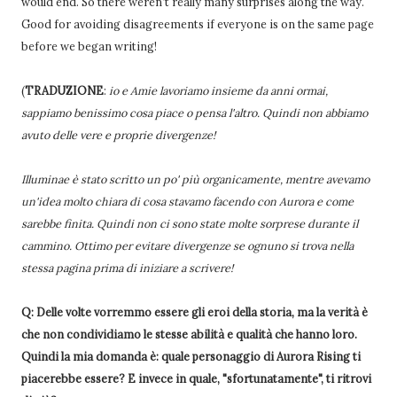
would end. So there weren’t really many surprises along the way.
Good for avoiding disagreements if everyone is on the same page
before we began writing!
(
TRADUZIONE
:
io e Amie lavoriamo insieme da anni ormai,
sappiamo benissimo cosa piace o pensa l'altro. Quindi non abbiamo
avuto delle vere e proprie divergenze!
Illuminae è stato scritto un po' più organicamente, mentre avevamo
un'idea molto chiara di cosa stavamo facendo con Aurora e come
sarebbe finita. Quindi non ci sono state molte sorprese durante il
cammino. Ottimo per evitare divergenze se ognuno si trova nella
stessa pagina prima di iniziare a scrivere!
Q: Delle volte vorremmo essere gli eroi della storia, ma la verità è
che non condividiamo le stesse abilità e qualità che hanno loro.
Quindi la mia domanda è: quale personaggio di Aurora Rising ti
piacerebbe essere? E invece in quale, "sfortunatamente", ti ritrovi