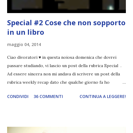
Special #2 Cose che non sopporto
in un libro
maggio 04, 2014
Ciao divoratori ♥ in questa noiosa domenica che dovrei
passare studiando, vi lascio un post della rubrica Special .
Ad essere sincera non mi andava di scrivere un post della
rubrica weekly recap dato che qualche giorno fa ho
pubblicato la monthly recap . Scusate, ma mi scocciava
CONDIVIDI
36 COMMENTI
CONTINUA A LEGGERE!
troppo creare un nuovo banner xD Nella puntata di oggi vi
parlerò di cosa non sopporto in un libro, più nello specifico
Cosa mi fa alzare gli occhi al cielo quando leggo un libro .
Quante volte vi è capitato di trovare sempre gli stessi modi
di dire in un libro? Ad esempio, i capelli arruffati . TUTTI I