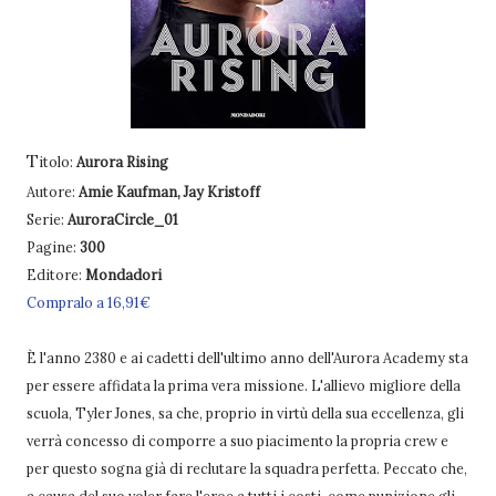
T
itolo:
Aurora Rising
Autore:
Amie Kaufman, Jay Kristoff
Serie:
AuroraCircle_01
Pagine:
300
Editore:
Mondadori
Compralo a 16,91€
È l'anno 2380 e ai cadetti dell'ultimo anno dell'Aurora Academy sta
per essere affidata la prima vera missione. L'allievo migliore della
scuola, Tyler Jones, sa che, proprio in virtù della sua eccellenza, gli
verrà concesso di comporre a suo piacimento la propria crew e
per questo sogna già di reclutare la squadra perfetta. Peccato che,
a causa del suo voler fare l'eroe a tutti i costi, come punizione gli