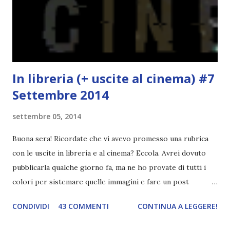
finisce esattamente nel bel mezzo della storia (anzi, quale
"mezzo" della storia? Questa storia ha praticamente solo
l'inizio!). Stessa cosa con Blue , stessa...
In libreria (+ uscite al cinema) #7
Settembre 2014
settembre 05, 2014
Buona sera! Ricordate che vi avevo promesso una rubrica
con le uscite in libreria e al cinema? Eccola. Avrei dovuto
pubblicarla qualche giorno fa, ma ne ho provate di tutti i
colori per sistemare quelle immagini e fare un post
ordinato! Ora finalmente ci sono riuscita! IN LIBRERIA Per
CONDIVIDI
43 COMMENTI
CONTINUA A LEGGERE!
leggere la trama cliccate sulla copertina. Vi ho segnalato
solo alcune delle uscite, quelle che più hanno attirato la mia