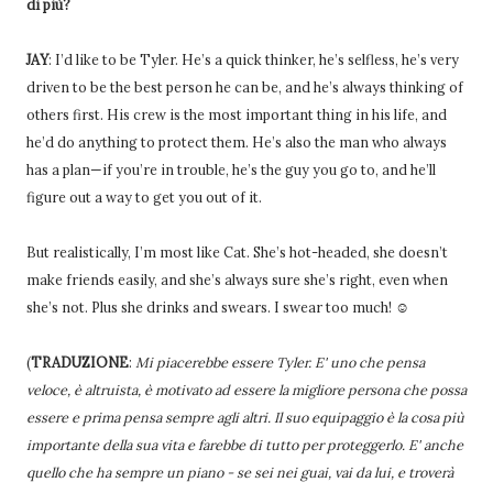
di più?
JAY
: I’d like to be Tyler. He’s a quick thinker, he’s selfless, he’s very
driven to be the best person he can be, and he’s always thinking of
others first. His crew is the most important thing in his life, and
he’d do anything to protect them. He’s also the man who always
has a plan—if you’re in trouble, he’s the guy you go to, and he’ll
figure out a way to get you out of it.
But realistically, I’m most like Cat. She’s hot-headed, she doesn’t
make friends easily, and she’s always sure she’s right, even when
she’s not. Plus she drinks and swears. I swear too much! ☺
(
TRADUZIONE
:
Mi piacerebbe essere Tyler. E' uno che pensa
veloce, è altruista, è motivato ad essere la migliore persona che possa
essere e prima pensa sempre agli altri. Il suo equipaggio è la cosa più
importante della sua vita e farebbe di tutto per proteggerlo. E' anche
quello che ha sempre un piano - se sei nei guai, vai da lui, e troverà