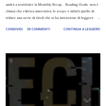
andrà a sostituire la Monthly Recap . Reading Goals non è
chissà che rubrica innovativa; lo scopo è infatti quello di
stilare una serie di titoli che si ha intenzione di leggere
durante il mese e di riepilogare le letture fatte. E' anche
CONDIVIDI
39 COMMENTI
CONTINUA A LEGGERE!
una rubrica per tenere sotto controllo le reading
challenge, perché quest'anno sono veramente decisa a
portarne a termine un bel po'. Non tanto perché cavolo, ho
terminato una sfida, sono Dio!, ma piuttosto perché voglio
spaziare con i generi letterari e non limitarmi al fantasy.
Per farvi un esempio nel 2015 mi sembra di aver letto
troppi libri impegnativi e davvero pochi libri "leggeri", il
che non è sempre un bene. Credo che sia stata la principale
causa per il mio calo di letture. Comunque, ogni mese -
nessun giorno fisso, però - pubblicherò questo post.
Spero che la rubrica sia di vostro gradimento. GENNAIO
TBR+OBIETTIVI Questa è la mia tbr del mese...