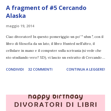
A fragment of #5 Cercando
Alaska
maggio 19, 2014
Ciao divoratori! In questo pomeriggio un po' " uhm ", con il
libro di filosofia da un lato, il libro Hunted nell'altro, il
cellulare in mano e il computer sulla scrivania (si vede che
sto studiando vero? XD), vi lascio un estratto di Cercando
Alaska di John Green ! Da oggi mi impegnerò a essere più
CONDIVIDI
32 COMMENTI
CONTINUA A LEGGERE!
costante nelle rubriche. Odiavo lo sport. Odiavo lo sport,
odiavo quelli che facevano sport, odiavo quelli a cui piaceva
guardarlo, e odiavo chi non odiava quelli che lo facevano o
cui piaceva guardarlo. In terza elementare - l'ultimo anno in
cui si gioca a mini-baseball mia madre voleva che mi facessi
delle amicizie, così mi obbligò a entrare nella squadra dei