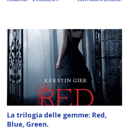
e anche un breve commento sui libri singoli. I libri sono in
ordine di lettura, in modo che sappiate esattamente dove
iniziare, come continuare e soprattutto dove finire con la
storia dei Cavalieri! Titolo: Corrupt - Il mio sbaglio più
grande (Devil's Night 1#) Autrice : Penelope Douglas
Pagine: 448 Editore: Newton Compton Editori
Pubblicazione: 10 Gennaio 2023 Traduttore: Laura Lancini
Trama: “Si chiama Michael Crist. È il fratello maggiore del
mio ragazzo ed è come quei film dell'orrore che guardi
coprendoti gli occhi. È bellissimo, forte, e assolutamente
terrificante. Non mi vede neppure. Ma io l'ho notato. L'ho
visto, l'ho sentito. Le cose che ha fatto, i misfatti ch...
La trilogia delle gemme: Red,
Blue, Green.