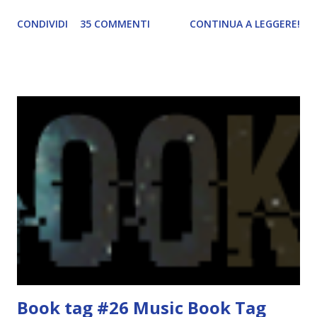
questo post lo avrei dimenticato sicuro, fidatevi - (b)
CONDIVIDI
35 COMMENTI
CONTINUA A LEGGERE!
questo quarto anno, come sapete, non è stato dei migliori
per il mio blog. In pratica ho passato più tempo a decidere
se chiudere o meno il blog e a cercare di fare cambiamenti
che a pubblicare. E ogni volta che pensavo che il periodo
buio fosse finito, ecco che ,TADAAAN, di nuovo le tenebre.
Mettiamoci pure che le mie letture non sono molto
soddisfacenti da tipo febbraio e credo di avere una sorta di
blocco. Per questo motivo in questi ultimi mesi ho a
malapena pubblicato. Quindi, festeggiare o non
festeggiare? Questo è il dilemma. Da un lato ho pensato
che festeggiare fosse d'obbligo, dato che nonostante gli
alti e bassi Divoratori di libri sia ancora qui, ma d'altro ho
pensato che no, non ...
Book tag #26 Music Book Tag