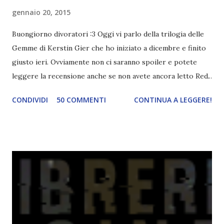
gennaio 20, 2015
Buongiorno divoratori :3 Oggi vi parlo della trilogia delle
Gemme di Kerstin Gier che ho iniziato a dicembre e finito
giusto ieri. Ovviamente non ci saranno spoiler e potete
leggere la recensione anche se non avete ancora letto Red.
Per le trame dei libri cliccate sulle cover :3 Red, Blue e
CONDIVIDI
50 COMMENTI
CONTINUA A LEGGERE!
Green sono state delle letture molto piacevoli ma non
nego il fatto che le mie aspettative sono state un po'
deluse. Ho sempre letto recensioni positivissime e su GR il
rating più basso è di tipo quattro stelline o_o. Perciò
potete capire le mie aspettative! Innanzitutto, se la Gier o
la ce avesse deciso di pubblicare la trilogia in un unico libro,
probabilmente lo avrei apprezzato molto di più. Red è
molto introduttivo, nel senso che in trecento pagine non
succede un bel niente. E non ha nemmeno un finale ._.