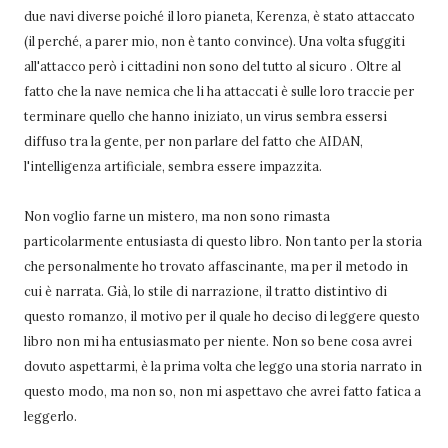
due navi diverse poiché il loro pianeta, Kerenza, è stato attaccato
(il perché, a parer mio, non è tanto convince). Una volta sfuggiti
all'attacco però i cittadini non sono del tutto al sicuro . Oltre al
fatto che la nave nemica che li ha attaccati è sulle loro traccie per
terminare quello che hanno iniziato, un virus sembra essersi
diffuso tra la gente, per non parlare del fatto che AIDAN,
l'intelligenza artificiale, sembra essere impazzita.
Non voglio farne un mistero, ma non sono rimasta
particolarmente entusiasta di questo libro. Non tanto per la storia
che personalmente ho trovato affascinante, ma per il metodo in
cui è narrata. Già, lo stile di narrazione, il tratto distintivo di
questo romanzo, il motivo per il quale ho deciso di leggere questo
libro non mi ha entusiasmato per niente. Non so bene cosa avrei
dovuto aspettarmi, è la prima volta che leggo una storia narrato in
questo modo, ma non so, non mi aspettavo che avrei fatto fatica a
leggerlo.