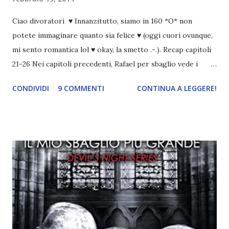
Ciao divoratori ♥ Innanzitutto, siamo in 160 *O* non
potete immaginare quanto sia felice ♥ (oggi cuori ovunque,
mi sento romantica lol ♥ okay, la smetto .-.). Recap capitoli
21-26 Nei capitoli precedenti, Rafael per sbaglio vede i
ricordi di Haniel e i due litigano. In seguito, i mezzi angeli si
CONDIVIDI
9 COMMENTI
CONTINUA A LEGGERE!
incontrano e Hesediel mostra loro come combattere i puri.
Alcuni sono increduli, altri incerti che sia una buona
idea..fatto sta' che si mettono all'opera. Ma è proprio
quando stanno iniziando ad avere dei risultati che spunta un
angelo puro, Elemiah. Ma, a differenza di cosa pensano,
l'angelo non ha intenzione di fare una strage, piuttosto è lì
per avvertili che Mikael non è più "l'angelo puro" che
credono e che potrebbe aver ucciso altri mezzi angeli, tipo
Rafael. A quelle parole, Haniel seguito da altri ibridi, si reca
nell'appartamento, senza risultati. Infine cercano nella