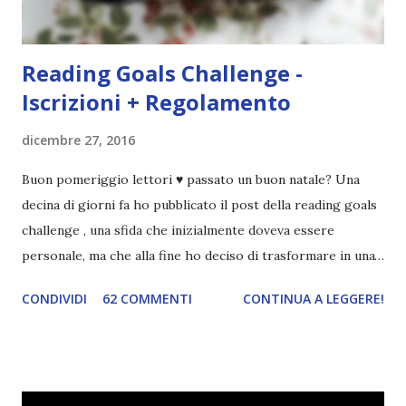
questa...
Reading Goals Challenge -
Iscrizioni + Regolamento
dicembre 27, 2016
Buon pomeriggio lettori ♥ passato un buon natale? Una
decina di giorni fa ho pubblicato il post della reading goals
challenge , una sfida che inizialmente doveva essere
personale, ma che alla fine ho deciso di trasformare in una
challenge vera e propria, dato che ci sono state un paio di
CONDIVIDI
62 COMMENTI
CONTINUA A LEGGERE!
persone interessate. E quindi eccomi qui con il post delle
iscrizioni e con il regolamento! La Reading Goals Challenge
La challenge è molto semplice. Bisogna creare una lista di
obiettivi da portare a termine durante il 2017. E' una