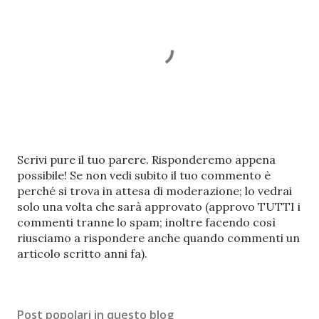
P
Scrivi pure il tuo parere. Risponderemo appena
o
possibile! Se non vedi subito il tuo commento è
s
perché si trova in attesa di moderazione; lo vedrai
t
solo una volta che sarà approvato (approvo TUTTI i
a
commenti tranne lo spam; inoltre facendo così
u
riusciamo a rispondere anche quando commenti un
n
articolo scritto anni fa).
c
o
m
Post popolari in questo blog
m