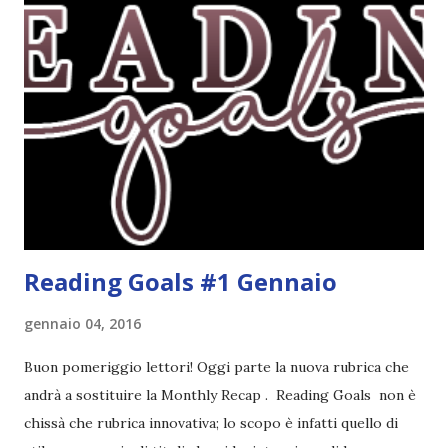
challenge un po' particolare perché ogni libro letto può
ricoprire più di un obiettivo. Riportandovi l'esempio che ho
fatto nell'altro post, se leggo un libro horror sulle sirene
scritto dal mio autore preferito, tecnicamente ho già
completato tre degli obiettivi della mia lista . Non importa
leggere 345.453.312 libri, ma maturare come lettore,
uscendo fuori dalla propria comfort zone. Come
partecipare Per partecipare non dovete fare altro che
crea...
Reading Goals #1 Gennaio
gennaio 04, 2016
Buon pomeriggio lettori! Oggi parte la nuova rubrica che
andrà a sostituire la Monthly Recap . Reading Goals non è
chissà che rubrica innovativa; lo scopo è infatti quello di