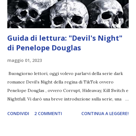
chiesetta. Lì trovano Rafael alle prese con gli angeli puri,
ma questa volta ...
Guida di lettura: "Devil's Night"
di Penelope Douglas
maggio 01, 2023
Buongiorno lettori, oggi volevo parlarvi della serie dark
romance Devil’s Night della regina di TikTok ovvero
Penelope Douglas , ovvero Corrupt, Hideaway, Kill Switch e
Nightfall. Vi darò una breve introduzione sulla serie, una
spiegazione dei personaggi principali e l’ordine di lettura ,
CONDIVIDI
2 COMMENTI
CONTINUA A LEGGERE!
e anche un breve commento sui libri singoli. I libri sono in
ordine di lettura, in modo che sappiate esattamente dove
iniziare, come continuare e soprattutto dove finire con la