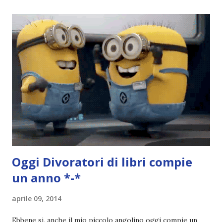
storia dei Cavalieri! Titolo: Corrupt - Il mio sbaglio più
grande (Devil's Night 1#) Autrice : Penelope Douglas
Pagine: 448 Editore: Newton Compton Editori
Pubblicazione: 10 Gennaio 2023 Traduttore: Laura Lancini
Trama: “Si chiama Michael Crist. È il fratello maggiore del
mio ragazzo ed è come quei film dell'orrore che guardi
coprendoti gli occhi. È bellissimo, forte, e assolutamente
terrificante. Non mi vede neppure. Ma io l'ho notato. L'ho
visto, l'ho sentito. Le cose che ha fatto, i misfatti ch...
Oggi
Divoratori di libri
compie
un anno *-*
aprile 09, 2014
Ebbene si, anche il mio piccolo angolino oggi compie un