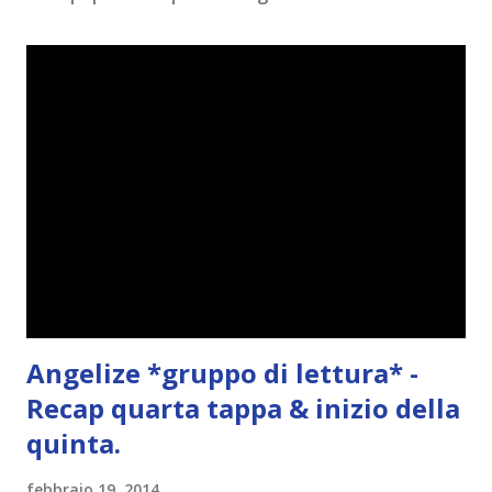
e
n
t
o
Angelize *gruppo di lettura* -
Recap quarta tappa & inizio della
quinta.
febbraio 19, 2014