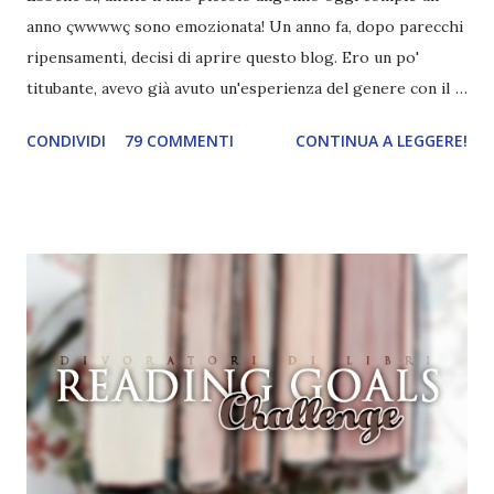
anno çwwwwç sono emozionata! Un anno fa, dopo parecchi
ripensamenti, decisi di aprire questo blog. Ero un po'
titubante, avevo già avuto un'esperienza del genere con il
mio primo blog ed ero anche indecisa perché crearne uno
CONDIVIDI
79 COMMENTI
CONTINUA A LEGGERE!
nuovo significava avere pazienza, pazienza e ancora
pazienza. E io, di pazienza, ne ho davvero poca. L'attesa mi
manda fuori di testa. Avevo anche paura di abbandonarlo,
dato che inizio cento cose e non ne finisco nemmeno
mezza. Anche la paura che non mi cagasse nessuno c'è
sempre stata, eh. Eppure alla fine mi decisi. Dovevo
pensare ad un nome originale e che ovviamente non fosse
già stato usato. Le prime parole che mi vennero in mente
furono " Divoratori di libri ". Controllai se fosse già stato
utilizzato e, quando vidi che non esistevano blog con lo
stesso nome, lo creai. Non ho mai avuto altri ripensamenti,
questo mi piacque sin da subito e ancora oggi sono fiera di