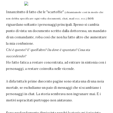
Innanzitutto il fatto che le "scartoffie"
(chiamiamole così in modo che
non
non debba specificare ogni volta documenti, chat, mail ecc. ecc.)
riguardano soltanto i personaggi principali. Spesso si cambia
punto di vista: un documento scritto dalla dottoressa, un mandato
di un comandante, roba così che non ha fatto altro che aumentare
la mia confusione.
C
hi è questo? E' quell'altro? Da dove è spuntato? Cosa sta
succedendo?
Ho fatto fatica a restare concentrata, ad entrare in sintonia con i
personaggi, a restare coinvolta nelle vicende.
A dirla tutta le prime duecento pagine sono stata una di una noia
mortale, se escludiamo un paio di messaggi che si scambiano i
personaggi in chat. La storia sembrava non ingranare mai. E i
motivi sopracitati purtroppo non aiutavano.
Sono profondamente dispiaciuta perché la storia mi è piaciuta