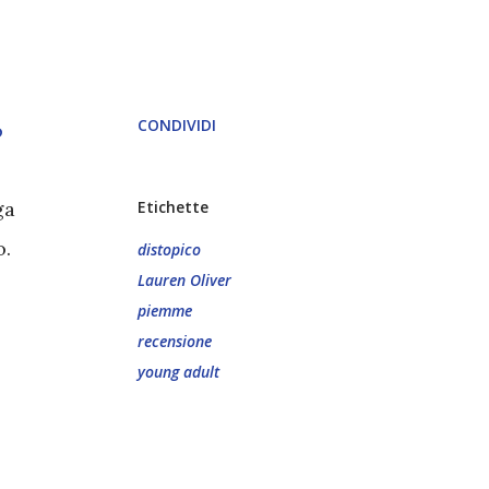
CONDIVIDI
o
ga
Etichette
o.
distopico
Lauren Oliver
piemme
recensione
young adult