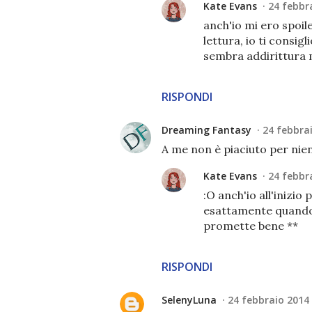
Kate Evans
24 febbra
anch'io mi ero spoil
lettura, io ti consig
sembra addirittura 
RISPONDI
Dreaming Fantasy
24 febbrai
A me non è piaciuto per nien
Kate Evans
24 febbra
:O anch'io all'inizio
esattamente quando L
promette bene **
RISPONDI
SelenyLuna
24 febbraio 2014 