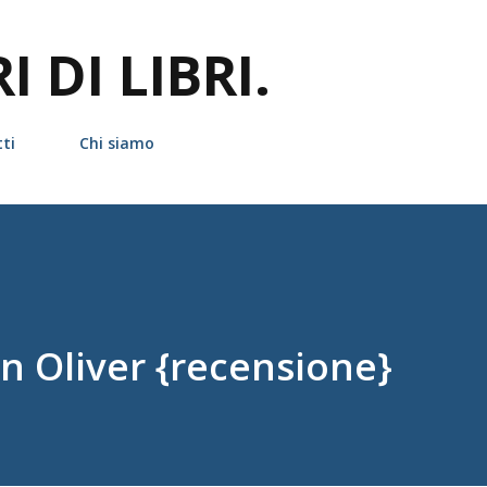
Passa ai contenuti principali
 DI LIBRI.
ti
Chi siamo
n Oliver {recensione}