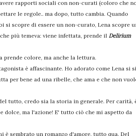
avere rapporti sociali con non-curati (coloro che n
spettare le regole.. ma dopo, tutto cambia. Quando
oi si scopre di essere un non-curato, Lena scopre u
he più temeva: viene infettata, prende il
Delirium
na prende colore, ma anche la lettura.
tagonista è affascinante. Ho adorato come Lena si s
tta per bene ad una ribelle, che ama e che non vuol
l tutto, credo sia la storia in generale. Per carità, 
dolce, ma l'azione! E' tutto ciò che mi aspetto da
mi è sembrato un romanzo d'amore, tutto qua. Del