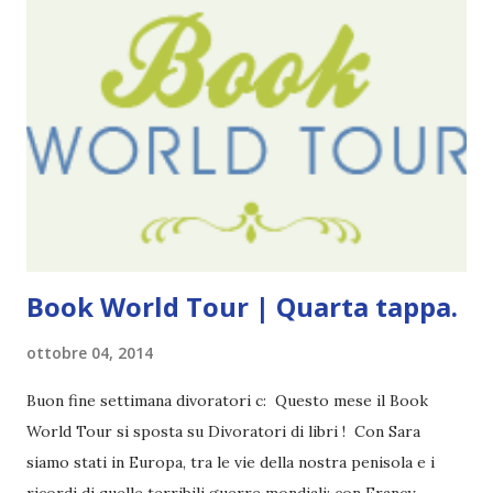
cinque anni e non sono pochi . Il blog è praticamente
l'unica cosa della mia vita che ho continuato con costanza
(più o meno) e non come le tremila cose che inizio per poi
lasciare a metà. Tra l'altro ripenso a circa un anno e mezzo
fa, quando non sapevo più che farmene di D ivoratori di
libri . Quindi pubblicare un post celebrativo era il minimo
che potessi fare. All'inizio non avevo idea che il ...
Book World Tour | Quarta tappa.
ottobre 04, 2014
Buon fine settimana divoratori c: Questo mese il Book
World Tour si sposta su Divoratori di libri ! Con Sara
siamo stati in Europa, tra le vie della nostra penisola e i