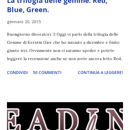
La trilogia delle gemme: Red,
Blue, Green.
gennaio 20, 2015
Buongiorno divoratori :3 Oggi vi parlo della trilogia delle
Gemme di Kerstin Gier che ho iniziato a dicembre e finito
giusto ieri. Ovviamente non ci saranno spoiler e potete
leggere la recensione anche se non avete ancora letto Red.
Per le trame dei libri cliccate sulle cover :3 Red, Blue e
CONDIVIDI
50 COMMENTI
CONTINUA A LEGGERE!
Green sono state delle letture molto piacevoli ma non
nego il fatto che le mie aspettative sono state un po'
deluse. Ho sempre letto recensioni positivissime e su GR il
rating più basso è di tipo quattro stelline o_o. Perciò
potete capire le mie aspettative! Innanzitutto, se la Gier o
la ce avesse deciso di pubblicare la trilogia in un unico libro,
probabilmente lo avrei apprezzato molto di più. Red è