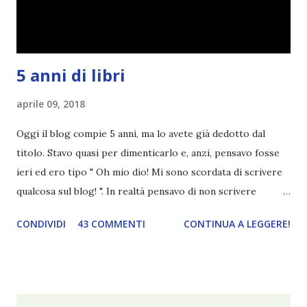
5 anni di libri
aprile 09, 2018
Oggi il blog compie 5 anni, ma lo avete già dedotto dal
titolo. Stavo quasi per dimenticarlo e, anzi, pensavo fosse
ieri ed ero tipo " Oh mio dio! Mi sono scordata di scrivere
qualcosa sul blog! ". In realtà pensavo di non scrivere
completamente niente perché i 'blogversary' stanno
CONDIVIDI
43 COMMENTI
CONTINUA A LEGGERE!
diventando un po' come i miei compleanni. Semplicemente
mi scoccia festeggiarli perché tanto ogni anno dico sempre
le solite cose (e in effetti gli ultimi quattro blogversary
sembrano fatti tutti con lo stampino.. NO, NON
CERCATELI, SONO IMBARAZZANTI!) . Però cavolo, sono