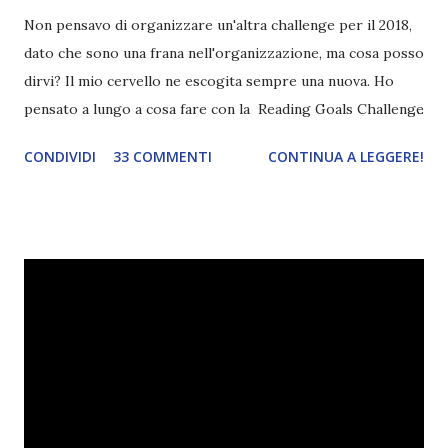
Non pensavo di organizzare un'altra challenge per il 2018,
dato che sono una frana nell'organizzazione, ma cosa posso
dirvi? Il mio cervello ne escogita sempre una nuova. Ho
pensato a lungo a cosa fare con la Reading Goals Challenge
. Io avrei continuato a prescindere con i miei obiettivi, ma
CONDIVIDI
33 COMMENTI
CONTINUA A LEGGERE!
ho scoperto che anche alcuni di voi avrebbero fatto così,
perciò ho pensato " perché non riprovarci? ". Ho pensato
cosa non ha funzionato (secondo me), ho fatto qualche
modifica ed ora eccomi qui con la Reading Goals Challenge
2.0.