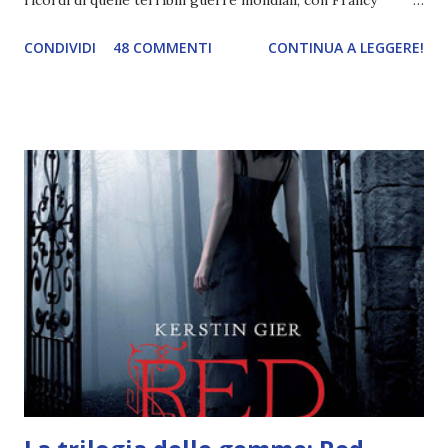
ricordi di quelle terribili guerre mondiali; con Francy
abbiamo esplorato i territori asiatici; con Mel e Mys
CONDIVIDI
48 COMMENTI
CONTINUA A LEGGERE!
abbiamo vagato nella savana. Ora preparate le valigie che si
va in OCEANIA ! Se volete rinfrescarvi la memoria, potete
trovare le regole nel post introduttivo , mentre la classifica
potete trovarla a questo link . Adesso passiamo agli
obiettivi! OBIETTIVI Iniziamo con un obiettivo facile facile:
un libro ambientato in Australia . Mare, mare, mare !
L'Oceania è circondata dal mare! Un libro nel quale il mare è
l'elemento fondamentale. Un libro sulle sirene, un libro con
protagonisti dei surfisti.. un libro importante nella storia
della letteratura australiana, neozelandese, ecc . l'Oceania
è ricca di natura! Leggete un libro con una cover molto, ...