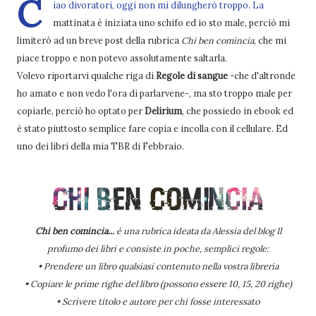
C
iao divoratori, oggi non mi dilungherò troppo. La
mattinata è iniziata uno schifo ed io sto male, perciò mi
limiterò ad un breve post della rubrica
Chi ben comincia
, che mi
piace troppo e non potevo assolutamente saltarla.
Volevo riportarvi qualche riga di
Regole di sangue
-che d'altronde
ho amato e non vedo l'ora di parlarvene-, ma sto troppo male per
copiarle, perciò ho optato per
Delirium
, che possiedo in ebook ed
è stato piuttosto semplice fare copia e incolla con il cellulare. Ed
uno dei libri della mia TBR di Febbraio.
Chi ben comincia...
è una rubrica ideata da Alessia del blog Il
profumo dei libri e consiste in poche, semplici regole:
• Prendere un libro qualsiasi contenuto nella vostra libreria
• Copiare le prime righe del libro (possono essere 10, 15, 20 righe)
• Scrivere titolo e autore per chi fosse interessato