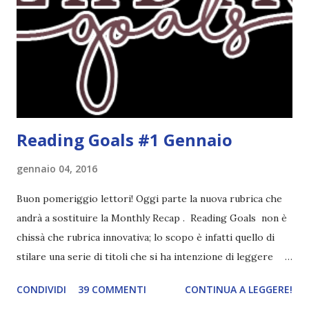
molto introduttivo, nel senso che in trecento pagine non
succede un bel niente. E non ha nemmeno un finale ._.
finisce esattamente nel bel mezzo della storia (anzi, quale
"mezzo" della storia? Questa storia ha praticamente solo
l'inizio!). Stessa cosa con Blue , stessa...
Reading Goals #1 Gennaio
gennaio 04, 2016
Buon pomeriggio lettori! Oggi parte la nuova rubrica che
andrà a sostituire la Monthly Recap . Reading Goals non è
chissà che rubrica innovativa; lo scopo è infatti quello di
stilare una serie di titoli che si ha intenzione di leggere
durante il mese e di riepilogare le letture fatte. E' anche
CONDIVIDI
39 COMMENTI
CONTINUA A LEGGERE!
una rubrica per tenere sotto controllo le reading