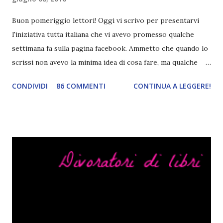
Buon pomeriggio lettori! Oggi vi scrivo per presentarvi
l'iniziativa tutta italiana che vi avevo promesso qualche
settimana fa sulla pagina facebook. Ammetto che quando lo
scrissi non avevo la minima idea di cosa fare, ma qualche
giorno fa ho buttato giù un'idea che mi piace parecchio. <a
CONDIVIDI
86 COMMENTI
CONTINUA A LEGGERE!
href="http://divoratoridilibri.blogspot.com/2016/06/legg
ere-italiano-blogtour-presentazione.html"><img
src="http://i68.tinypic.com/2vmt5lk.png" width="300">
</a> Ok, sorvoliamo sulla mia totale incapacità di scegliere
titoli e passiamo alla spiegazione di questa iniziativa che
sarà piuttosto difficile (per me). Siccome è tipo la terza
volta che provo a scrivere questo post (con scarsi risultati),
farò uno schemino semplice semplice per evitare di
spiegarmi come un libro chiuso (as always). IN COSA
CONSISTE QUESTO BLOGTOUR? E' un'iniziativa dedicata