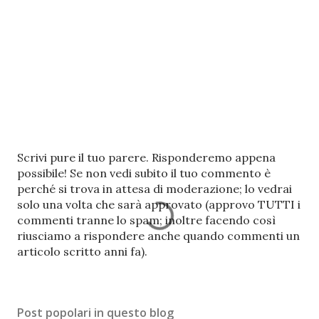
P
Scrivi pure il tuo parere. Risponderemo appena
o
possibile! Se non vedi subito il tuo commento è
s
perché si trova in attesa di moderazione; lo vedrai
t
solo una volta che sarà approvato (approvo TUTTI i
a
commenti tranne lo spam; inoltre facendo così
u
riusciamo a rispondere anche quando commenti un
n
articolo scritto anni fa).
c
o
m
Post popolari in questo blog
m