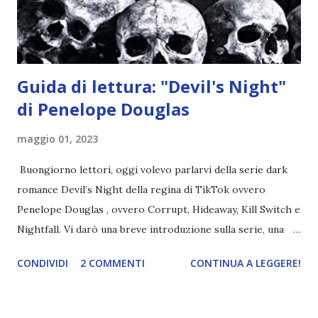
chiesetta. Lì trovano Rafael alle prese con gli angeli puri,
ma questa volta ...
Guida di lettura: "Devil's Night"
di Penelope Douglas
maggio 01, 2023
Buongiorno lettori, oggi volevo parlarvi della serie dark
romance Devil’s Night della regina di TikTok ovvero
Penelope Douglas , ovvero Corrupt, Hideaway, Kill Switch e
Nightfall. Vi darò una breve introduzione sulla serie, una
spiegazione dei personaggi principali e l’ordine di lettura ,
CONDIVIDI
2 COMMENTI
CONTINUA A LEGGERE!
e anche un breve commento sui libri singoli. I libri sono in
ordine di lettura, in modo che sappiate esattamente dove
iniziare, come continuare e soprattutto dove finire con la