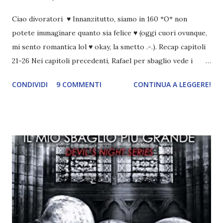
Ciao divoratori ♥ Innanzitutto, siamo in 160 *O* non
potete immaginare quanto sia felice ♥ (oggi cuori ovunque,
mi sento romantica lol ♥ okay, la smetto .-.). Recap capitoli
21-26 Nei capitoli precedenti, Rafael per sbaglio vede i
ricordi di Haniel e i due litigano. In seguito, i mezzi angeli si
CONDIVIDI
9 COMMENTI
CONTINUA A LEGGERE!
incontrano e Hesediel mostra loro come combattere i puri.
Alcuni sono increduli, altri incerti che sia una buona
idea..fatto sta' che si mettono all'opera. Ma è proprio
quando stanno iniziando ad avere dei risultati che spunta un
angelo puro, Elemiah. Ma, a differenza di cosa pensano,
l'angelo non ha intenzione di fare una strage, piuttosto è lì
per avvertili che Mikael non è più "l'angelo puro" che
credono e che potrebbe aver ucciso altri mezzi angeli, tipo
Rafael. A quelle parole, Haniel seguito da altri ibridi, si reca
nell'appartamento, senza risultati. Infine cercano nella