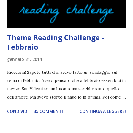
agli autori italiani, sia pubblicati da editori sia
autopubblicati. Si svolgerà ne...
Theme Reading Challenge -
Febbraio
gennaio 31, 2014
Rieccomi! Sapete tutti che avevo fatto un sondaggio sul
tema di febbraio. Avevo pensato che a febbraio essendoci in
mezzo San Valentino, un buon tema sarebbe stato quello
dell'amore. Ma avevo storto il naso io in primis. Poi come
tema era troppo vago. Così avevo deciso di rendere le cose
CONDIVIDI
35 COMMENTI
CONTINUA A LEGGERE!
più difficili e fare decidere a voi lettori tra storie d'amore
da diabete, storie d'amore/odio, storie strappalacrime. Ma,
visto che decido sempre di testa mia, due giorni prima della