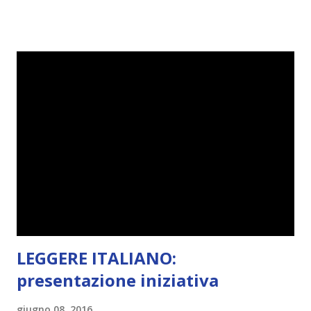
challenge, perché quest'anno sono veramente decisa a
portarne a termine un bel po'. Non tanto perché cavolo, ho
terminato una sfida, sono Dio!, ma piuttosto perché voglio
spaziare con i generi letterari e non limitarmi al fantasy.
Per farvi un esempio nel 2015 mi sembra di aver letto
troppi libri impegnativi e davvero pochi libri "leggeri", il
che non è sempre un bene. Credo che sia stata la principale
causa per il mio calo di letture. Comunque, ogni mese -
nessun giorno fisso, però - pubblicherò questo post.
Spero che la rubrica sia di vostro gradimento. GENNAIO
TBR+OBIETTIVI Questa è la mia tbr del mese...
LEGGERE ITALIANO:
presentazione iniziativa
giugno 08, 2016