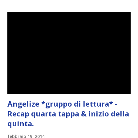
e
n
t
o
Angelize *gruppo di lettura* -
Recap quarta tappa & inizio della
quinta.
febbraio 19, 2014