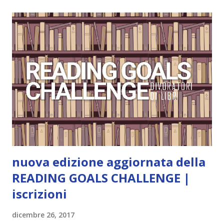
storia dei Cavalieri! Titolo: Corrupt - Il mio sbaglio più
grande (Devil's Night 1#) Autrice : Penelope Douglas
Pagine: 448 Editore: Newton Compton Editori
Pubblicazione: 10 Gennaio 2023 Traduttore: Laura Lancini
Trama: “Si chiama Michael Crist. È il fratello maggiore del
mio ragazzo ed è come quei film dell'orrore che guardi
coprendoti gli occhi. È bellissimo, forte, e assolutamente
terrificante. Non mi vede neppure. Ma io l'ho notato. L'ho
visto, l'ho sentito. Le cose che ha fatto, i misfatti ch...
nuova edizione aggiornata della
READING GOALS CHALLENGE |
iscrizioni
dicembre 26, 2017