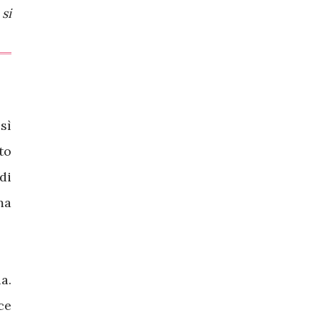
si
sì
to
di
ma
a.
ce