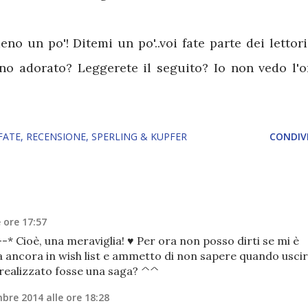
no un po'! Ditemi un po'..voi fate parte dei lettori
no adorato? Leggerete il seguito? Io non vedo l'o
FATE
RECENSIONE
SPERLING & KUPFER
CONDIVI
 ore 17:57
-* Cioè, una meraviglia! ♥ Per ora non posso dirti se mi è
va ancora in wish list e ammetto di non sapere quando usci
 realizzato fosse una saga? ^^
bre 2014 alle ore 18:28