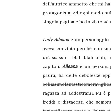
dell'autrice ammetto che mi ha 
protagonista. Ad ogni modo nul
singola pagina e ho iniziato ad 
Lady Aileana
è un personaggio fa
aveva convinta perché non smet
un'assassina blah blah blah, 
capitoli.
Aileana
è un personag
paura, ha delle debolezze epp
bellissimofantasticomeraviglio
ragazza ad addestrarsi. Mi è 
freddi e distaccati che sembr
insignificante gesto e l'altro