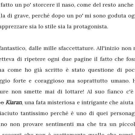
fatto un po' storcere il naso, come del resto anche 
la di grave, perché dopo un po' mi sono goduta og
apprezzare sia lo stile sia la protagonista.
ntastico, dalle mille sfaccettature. All'inizio non 
teva di ripetere ogni due pagine il fatto che fos
ma come ho già scritto è stato questione di poc
gio forte e coraggioso ma soprattutto umano. 
ure non smette mai di lottare! Al suo fianco c'
so
Kiaran
, una fata misteriosa e intrigante che aiuta 
piaciuto tantissimo perché è uno di quei personag
ano non provare sentimenti ma che tra un piccol
 ti accorgi che non è esattamente quello che pensi.