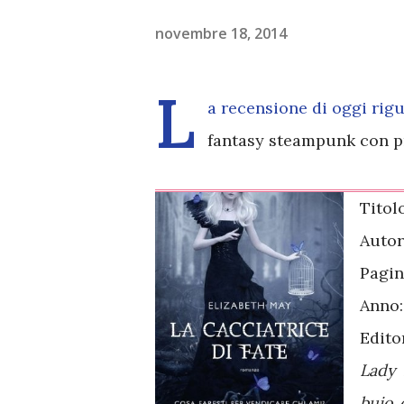
novembre 18, 2014
L
a recensione di oggi rigu
fantasy steampunk con pr
Titol
Autor
Pagin
Anno
Edito
Lady 
buio 