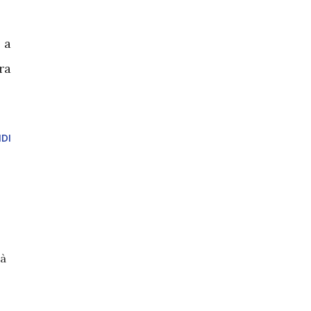
 a
ra
DI
rà