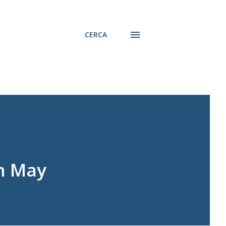
CERCA
th May