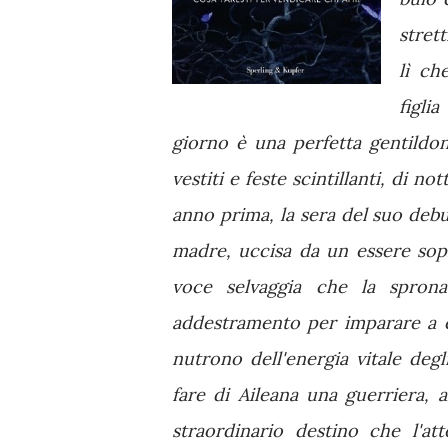
strett
lì ch
figli
giorno è una perfetta gentildon
vestiti e feste scintillanti, di no
anno prima, la sera del suo debut
madre, uccisa da un essere sopr
voce selvaggia che la sprona
addestramento per imparare a c
nutrono dell'energia vitale degl
fare di Aileana una guerriera, al
straordinario destino che l'at