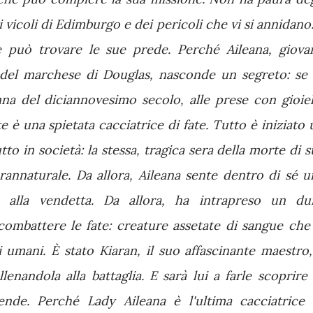
i vicoli di Edimburgo e dei pericoli che vi si annidano:
e può trovare le sue prede. Perché Aileana, giova
a del marchese di Douglas, nasconde un segreto: se 
na del diciannovesimo secolo, alle prese con gioiell
tte è una spietata cacciatrice di fate. Tutto è iniziato
to in società: la stessa, tragica sera della morte di s
annaturale. Da allora, Aileana sente dentro di sé u
 alla vendetta. Da allora, ha intrapreso un du
ombattere le fate: creature assetate di sangue che 
i umani. È stato Kiaran, il suo affascinante maestro,
lenandola alla battaglia. E sarà lui a farle scoprire 
tende. Perché Lady Aileana è l'ultima cacciatrice 