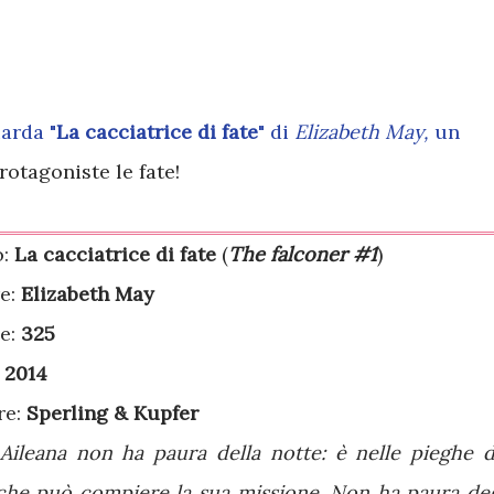
arda "
La cacciatrice di fate
" di
Elizabeth May,
un
otagoniste le fate!
o:
La cacciatrice di fate
(
The falconer #1
)
e:
Elizabeth May
e:
325
:
2014
re:
Sperling & Kupfer
Aileana non ha paura della notte: è nelle pieghe d
che può compiere la sua missione. Non ha paura deg