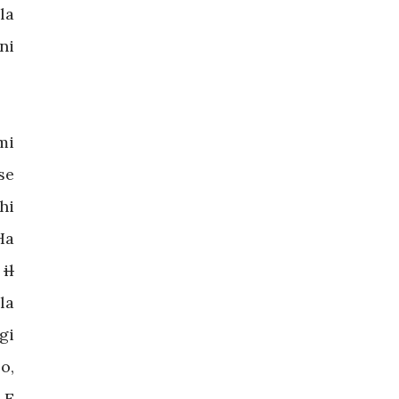
la
ni
mi
se
hi
Ha
è
il
la
gi
o,
 E