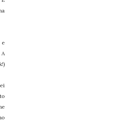
ha
 e
 A
!)
ei
to
he
ho