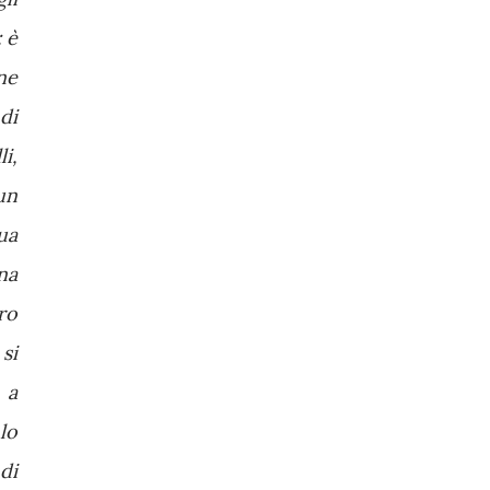
 è
ne
di
i,
 un
ua
na
ro
si
 a
lo
di