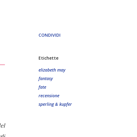
CONDIVIDI
Etichette
elizabeth may
fantasy
fate
recensione
sperling & kupfer
el
li