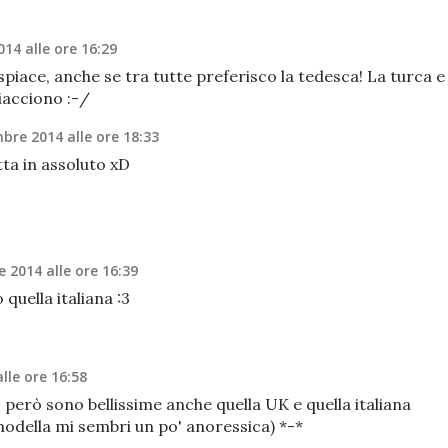
14 alle ore 16:29
piace, anche se tra tutte preferisco la tedesca! La turca e 
iacciono :-/
bre 2014 alle ore 18:33
tta in assoluto xD
 2014 alle ore 16:39
uella italiana :3
lle ore 16:58
, però sono bellissime anche quella UK e quella italiana
modella mi sembri un po' anoressica) *-*