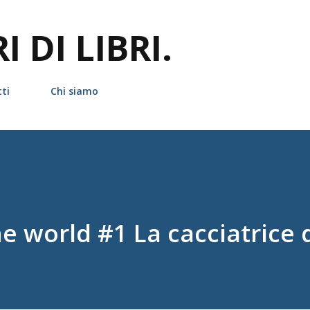
Passa ai contenuti principali
 DI LIBRI.
ti
Chi siamo
 world #1 La cacciatrice d