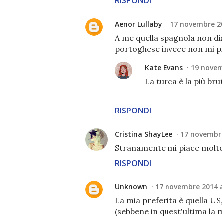
RISPONDI
Aenor Lullaby
17 novembre 20
A me quella spagnola non dis
portoghese invece non mi p
Kate Evans
19 novem
La turca è la più bru
RISPONDI
Cristina ShayLee
17 novembre
Stranamente mi piace molto q
RISPONDI
Unknown
17 novembre 2014 a
La mia preferita è quella US
(sebbene in quest'ultima la 