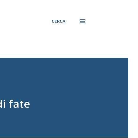
CERCA
i fate