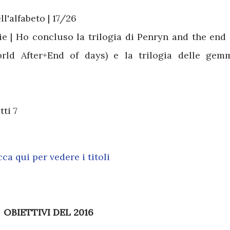
ll'alfabeto | 17/26
e | Ho concluso la trilogia di Penryn and the end 
rld After+End of days) e la trilogia delle gem
tti 7
icca qui per vedere i titoli
OBIETTIVI DEL 2016