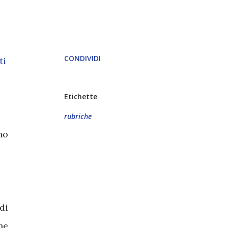
CONDIVIDI
ti
Etichette
rubriche
no
di
he