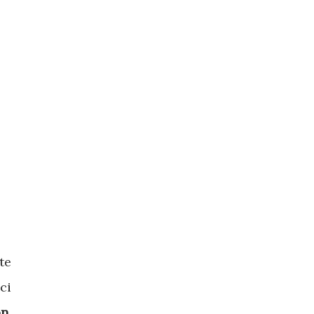
te
ici
n,