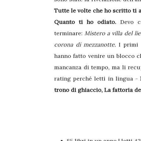
Tutte le volte che ho scritto ti 
Quanto ti ho odiato.
Devo c
terminare:
Mistero a villa del li
corona di mezzanotte.
I primi 
hanno fatto venire un blocco ch
mancanza di tempo, ma li recup
rating perché letti in lingua -
trono di ghiaccio, La fattoria d
85 libri in un anno | letti 42