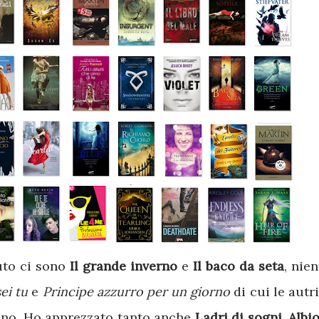
luto ci sono
Il grande inverno
e
Il baco da seta
, nien
ei tu
e
Principe azzurro per un giorno
di cui le autr
anno. Ho apprezzato tanto anche
Ladri di sogni, Albio