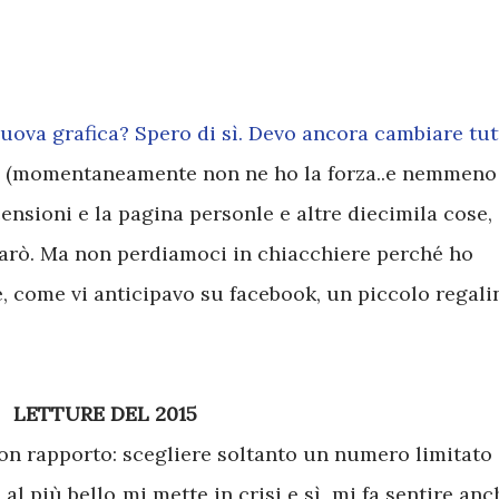
ova grafica? Spero di sì. Devo ancora cambiare tut
ti (momentaneamente non ne ho la forza..e nemmeno
censioni e la pagina personle e altre diecimila cose,
arò. Ma non perdiamoci in chiacchiere perché ho
e, come vi anticipavo su facebook, un piccolo regali
LETTURE DEL 2015
on rapporto: scegliere soltanto un numero limitato 
e al più bello mi mette in crisi e sì, mi fa sentire anc