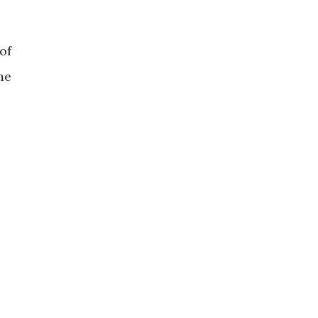
of
me