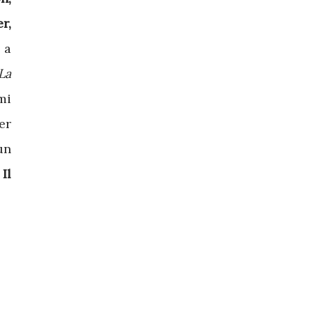
r,
 a
La
mi
er
un
-
Il