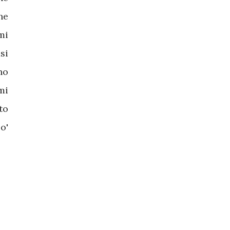
he
mi
si
ho
mi
to
o'