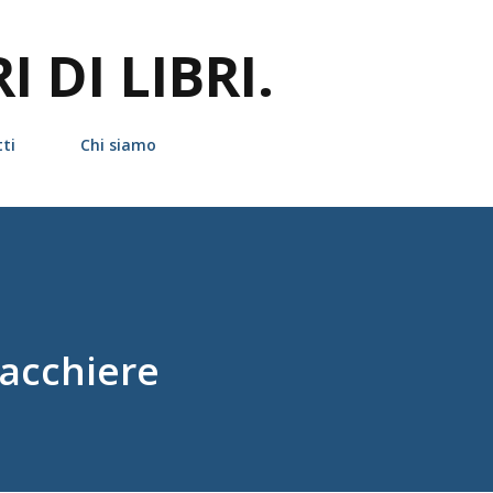
Passa ai contenuti principali
 DI LIBRI.
ti
Chi siamo
iacchiere