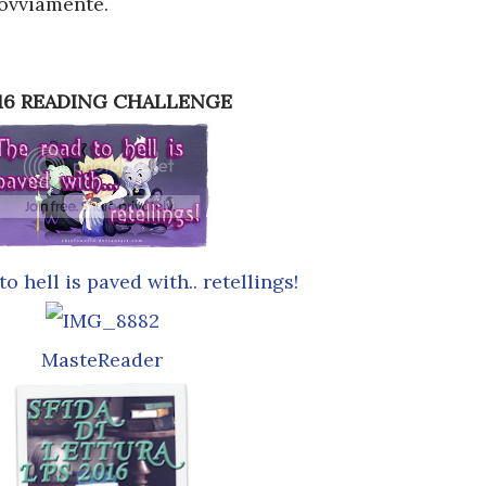
 ovviamente.
016 READING CHALLENGE
o hell is paved with.. retellings!
MasteReader