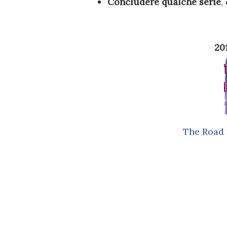
Concludere qualche serie
,
2
The Road t