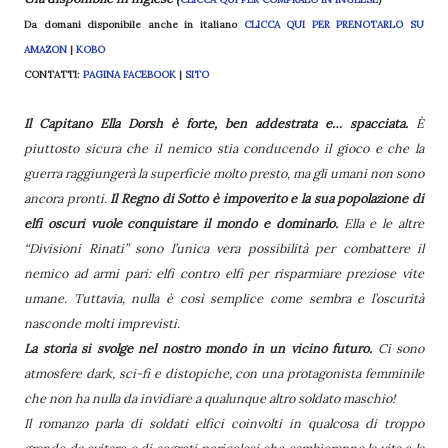
Da domani disponibile anche in italiano
CLICCA QUI PER PRENOTARLO SU
AMAZON
|
KOBO
CONTATTI:
PAGINA FACEBOOK
|
SITO
Il Capitano Ella Dorsh è forte, ben addestrata e… spacciata.
È
piuttosto sicura che il nemico stia conducendo il gioco e che la
guerra raggiungerà la superficie molto presto, ma gli umani non sono
ancora pronti.
Il Regno di Sotto è impoverito e la sua popolazione di
elfi oscuri vuole conquistare il mondo e dominarlo.
Ella e le altre
“Divisioni Rinati” sono l’unica vera possibilità per combattere il
nemico ad armi pari: elfi contro elfi per risparmiare preziose vite
umane. Tuttavia, nulla è così semplice come sembra e l’oscurità
nasconde molti imprevisti.
La storia si svolge nel nostro mondo in un vicino futuro.
Ci sono
atmosfere dark, sci-fi e distopiche, con una protagonista femminile
che non ha nulla da invidiare a qualunque altro soldato maschio!
Il romanzo parla di soldati elfici coinvolti in qualcosa di troppo
grande da evitare e di segreti pericolosi che cambieranno la vita e la