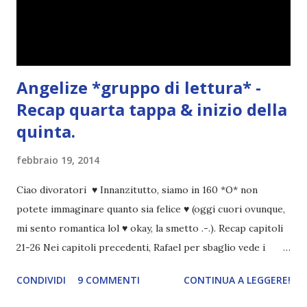
Angelize *gruppo di lettura* -
Recap quarta tappa & inizio della
quinta.
febbraio 19, 2014
Ciao divoratori ♥ Innanzitutto, siamo in 160 *O* non
potete immaginare quanto sia felice ♥ (oggi cuori ovunque,
mi sento romantica lol ♥ okay, la smetto .-.). Recap capitoli
21-26 Nei capitoli precedenti, Rafael per sbaglio vede i
ricordi di Haniel e i due litigano. In seguito, i mezzi angeli si
CONDIVIDI
9 COMMENTI
CONTINUA A LEGGERE!
incontrano e Hesediel mostra loro come combattere i puri.
Alcuni sono increduli, altri incerti che sia una buona