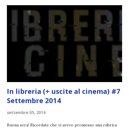
preferite, sono quelle che sceglierete voi; - canzoni bonus,
che sono quelle che decidiamo di non fare ma che qualcun
altro potrebbe decidere di fare; Alla fine del tag si passa il
tag (scusate la ripetizione) ad un'altra blogger. Quest'ultima
aggiunge la sua canzone preferita, una descrizione (come
ho fatto io) e il nome del blog e del profilo (per sapere
anche chi è stato taggato) e dopo passa il tag ad un'altra
blogger che a sua volta deve fare il tag completo più la
canzone scelta dalla persona ch...
In libreria (+ uscite al cinema) #7
Settembre 2014
settembre 05, 2014
Buona sera! Ricordate che vi avevo promesso una rubrica