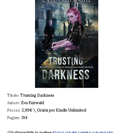
Titolo:
Trusting Darkness
Autore:
Eva Fairwald
Prezzo:
2,99€ \ Gratis per Kindle Unlimited
Pagine:
314
Già disponibile in inglese (
CLICCA QUI PER COMPRALO IN INGLESE
)