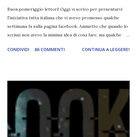
Buon pomeriggio lettori! Oggi vi scrivo per presentarvi
l'iniziativa tutta italiana che vi avevo promesso qualche
settimana fa sulla pagina facebook. Ammetto che quando lo
scrissi non avevo la minima idea di cosa fare, ma qualche
giorno fa ho buttato giù un'idea che mi piace parecchio. <a
CONDIVIDI
86 COMMENTI
CONTINUA A LEGGERE!
href="http://divoratoridilibri.blogspot.com/2016/06/legg
ere-italiano-blogtour-presentazione.html"><img
src="http://i68.tinypic.com/2vmt5lk.png" width="300">
</a> Ok, sorvoliamo sulla mia totale incapacità di scegliere
titoli e passiamo alla spiegazione di questa iniziativa che
sarà piuttosto difficile (per me). Siccome è tipo la terza
volta che provo a scrivere questo post (con scarsi risultati),
farò uno schemino semplice semplice per evitare di
spiegarmi come un libro chiuso (as always). IN COSA
CONSISTE QUESTO BLOGTOUR? E' un'iniziativa dedicata