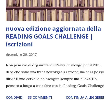
terrificante. Non mi vede neppure. Ma io l'ho notato. L'ho
visto, l'ho sentito. Le cose che ha fatto, i misfatti ch...
nuova edizione aggiornata della
READING GOALS CHALLENGE |
iscrizioni
dicembre 26, 2017
Non pensavo di organizzare un'altra challenge per il 2018,
dato che sono una frana nell'organizzazione, ma cosa posso
dirvi? Il mio cervello ne escogita sempre una nuova. Ho
pensato a lungo a cosa fare con la Reading Goals Challenge
. Io avrei continuato a prescindere con i miei obiettivi, ma
CONDIVIDI
33 COMMENTI
CONTINUA A LEGGERE!
ho scoperto che anche alcuni di voi avrebbero fatto così,
perciò ho pensato " perché non riprovarci? ". Ho pensato