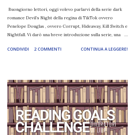
Buongiorno lettori, oggi volevo parlarvi della serie dark
romance Devil’s Night della regina di TikTok ovvero
Penelope Douglas , ovvero Corrupt, Hideaway, Kill Switch e
Nightfall. Vi darò una breve introduzione sulla serie, una
spiegazione dei personaggi principali e l’ordine di lettura ,
CONDIVIDI
2 COMMENTI
CONTINUA A LEGGERE!
e anche un breve commento sui libri singoli. I libri sono in
ordine di lettura, in modo che sappiate esattamente dove
iniziare, come continuare e soprattutto dove finire con la
storia dei Cavalieri! Titolo: Corrupt - Il mio sbaglio più
grande (Devil's Night 1#) Autrice : Penelope Douglas
Pagine: 448 Editore: Newton Compton Editori
Pubblicazione: 10 Gennaio 2023 Traduttore: Laura Lancini
Trama: “Si chiama Michael Crist. È il fratello maggiore del
mio ragazzo ed è come quei film dell'orrore che guardi
coprendoti gli occhi. È bellissimo, forte, e assolutamente