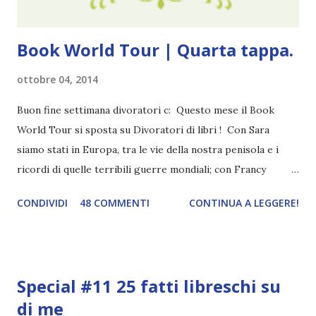
Book World Tour | Quarta tappa.
ottobre 04, 2014
Buon fine settimana divoratori c: Questo mese il Book
World Tour si sposta su Divoratori di libri ! Con Sara
siamo stati in Europa, tra le vie della nostra penisola e i
ricordi di quelle terribili guerre mondiali; con Francy
abbiamo esplorato i territori asiatici; con Mel e Mys
CONDIVIDI
48 COMMENTI
CONTINUA A LEGGERE!
abbiamo vagato nella savana. Ora preparate le valigie che si
va in OCEANIA ! Se volete rinfrescarvi la memoria, potete
trovare le regole nel post introduttivo , mentre la classifica
potete trovarla a questo link . Adesso passiamo agli
Special #11 25 fatti libreschi su
obiettivi! OBIETTIVI Iniziamo con un obiettivo facile facile:
di me
un libro ambientato in Australia . Mare, mare, mare !