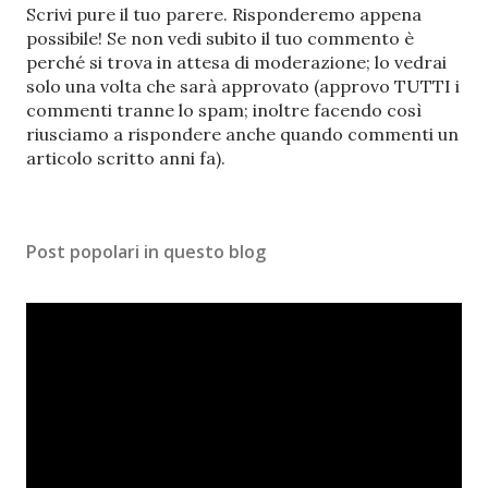
P
Scrivi pure il tuo parere. Risponderemo appena
o
possibile! Se non vedi subito il tuo commento è
s
perché si trova in attesa di moderazione; lo vedrai
t
solo una volta che sarà approvato (approvo TUTTI i
a
commenti tranne lo spam; inoltre facendo così
u
riusciamo a rispondere anche quando commenti un
n
articolo scritto anni fa).
c
o
m
Post popolari in questo blog
m
e
n
t
o