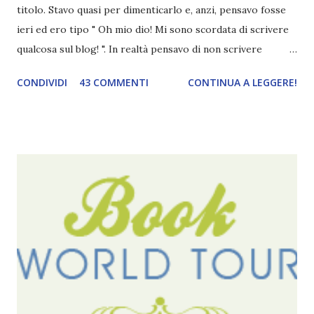
titolo. Stavo quasi per dimenticarlo e, anzi, pensavo fosse
ieri ed ero tipo " Oh mio dio! Mi sono scordata di scrivere
qualcosa sul blog! ". In realtà pensavo di non scrivere
completamente niente perché i 'blogversary' stanno
CONDIVIDI
43 COMMENTI
CONTINUA A LEGGERE!
diventando un po' come i miei compleanni. Semplicemente
mi scoccia festeggiarli perché tanto ogni anno dico sempre
le solite cose (e in effetti gli ultimi quattro blogversary
sembrano fatti tutti con lo stampino.. NO, NON
CERCATELI, SONO IMBARAZZANTI!) . Però cavolo, sono
cinque anni e non sono pochi . Il blog è praticamente
l'unica cosa della mia vita che ho continuato con costanza
(più o meno) e non come le tremila cose che inizio per poi
lasciare a metà. Tra l'altro ripenso a circa un anno e mezzo
fa, quando non sapevo più che farmene di D ivoratori di
libri . Quindi pubblicare un post celebrativo era il minimo
che potessi fare. All'inizio non avevo idea che il ...