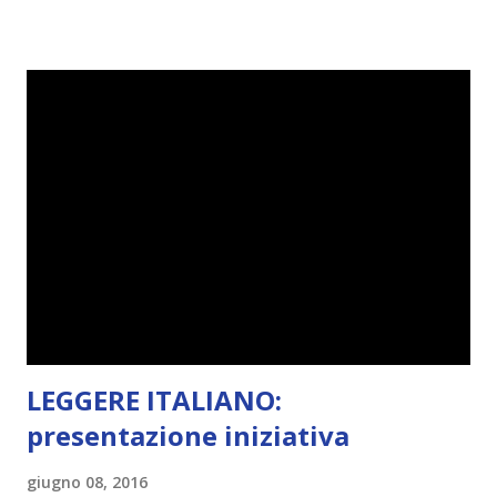
visto che decido sempre di testa mia, due giorni prima della
fine di gennaio, ho pensato ad un tema interessante. Potevo
farlo benissimo il prossimo mese, però visto che avrei
fatto decidere a uno di voi, il mese di febbraio era perfetto.
Dunque qual è questo tema, vi starete chiedendo. Il tema di
febbraio è libri ispirati alle favole! Che ve ne pare? Io avrei
un po' di titoli in wishlist ^^ Non avendo letto nessun libro
ispirato alle favole (D:), tutte voi lasciate solo un titolo e
poi a random ne sceglierò tre! Aggiornerò il post, oppure
potrete trova...
LEGGERE ITALIANO:
presentazione iniziativa
giugno 08, 2016