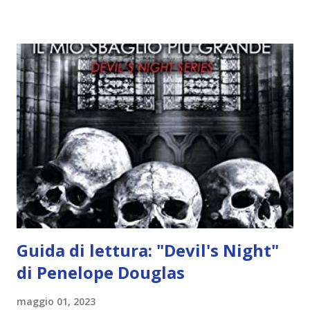
idea..fatto sta' che si mettono all'opera. Ma è proprio
quando stanno iniziando ad avere dei risultati che spunta un
angelo puro, Elemiah. Ma, a differenza di cosa pensano,
l'angelo non ha intenzione di fare una strage, piuttosto è lì
per avvertili che Mikael non è più "l'angelo puro" che
credono e che potrebbe aver ucciso altri mezzi angeli, tipo
Rafael. A quelle parole, Haniel seguito da altri ibridi, si reca
nell'appartamento, senza risultati. Infine cercano nella
chiesetta. Lì trovano Rafael alle prese con gli angeli puri,
ma questa volta ...
Guida di lettura: "Devil's Night"
di Penelope Douglas
maggio 01, 2023