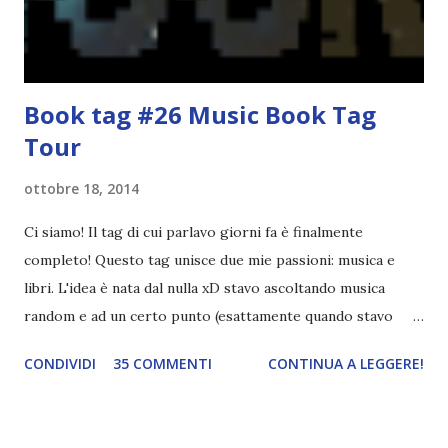
agli autori italiani, sia pubblicati da editori sia
autopubblicati. Si svolgerà ne...
Book tag #26 Music Book Tag
Tour
ottobre 18, 2014
Ci siamo! Il tag di cui parlavo giorni fa è finalmente
completo! Questo tag unisce due mie passioni: musica e
libri. L'idea è nata dal nulla xD stavo ascoltando musica
random e ad un certo punto (esattamente quando stavo
ascoltando Let me love you) mi è venuta in mente
CONDIVIDI
35 COMMENTI
CONTINUA A LEGGERE!
quest'idea. Lo scopo del tag è di associare ad ogni canzone
un libro, un personaggio o un autore. E' diviso in tre parti:
- canzoni base, che sono quelle che ho scelto io; - canzoni