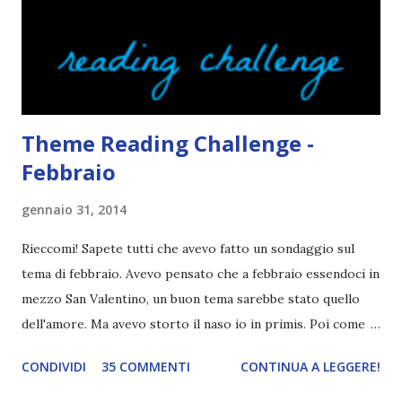
solito tengo a snobbarlo . Ci sto lavorando su questo
problema. Non leggo sempre la trama o, meglio, lo faccio
solo in parte per godermi di più il lib...
Theme Reading Challenge -
Febbraio
gennaio 31, 2014
Rieccomi! Sapete tutti che avevo fatto un sondaggio sul
tema di febbraio. Avevo pensato che a febbraio essendoci in
mezzo San Valentino, un buon tema sarebbe stato quello
dell'amore. Ma avevo storto il naso io in primis. Poi come
tema era troppo vago. Così avevo deciso di rendere le cose
CONDIVIDI
35 COMMENTI
CONTINUA A LEGGERE!
più difficili e fare decidere a voi lettori tra storie d'amore
da diabete, storie d'amore/odio, storie strappalacrime. Ma,