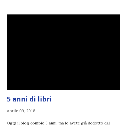
cosa non ha funzionato (secondo me), ho fatto qualche
modifica ed ora eccomi qui con la Reading Goals Challenge
2.0.
5 anni di libri
aprile 09, 2018
Oggi il blog compie 5 anni, ma lo avete già dedotto dal