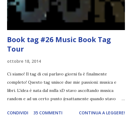
poi a random ne sceglierò tre! Aggiornerò il post, oppure
potrete trova...
Book tag #26 Music Book Tag
Tour
ottobre 18, 2014
Ci siamo! Il tag di cui parlavo giorni fa è finalmente
completo! Questo tag unisce due mie passioni: musica e
libri. L'idea è nata dal nulla xD stavo ascoltando musica
random e ad un certo punto (esattamente quando stavo
ascoltando Let me love you) mi è venuta in mente
CONDIVIDI
35 COMMENTI
CONTINUA A LEGGERE!
quest'idea. Lo scopo del tag è di associare ad ogni canzone
un libro, un personaggio o un autore. E' diviso in tre parti:
- canzoni base, che sono quelle che ho scelto io; - canzoni