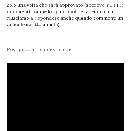
t
solo una volta che sarà approvato (approvo TUTTI i
a
commenti tranne lo spam; inoltre facendo così
u
riusciamo a rispondere anche quando commenti un
n
articolo scritto anni fa).
c
o
m
Post popolari in questo blog
m
e
n
t
o