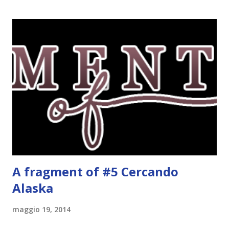
preferite, sono quelle che sceglierete voi; - canzoni bonus,
che sono quelle che decidiamo di non fare ma che qualcun
altro potrebbe decidere di fare; Alla fine del tag si passa il
tag (scusate la ripetizione) ad un'altra blogger. Quest'ultima
aggiunge la sua canzone preferita, una descrizione (come
ho fatto io) e il nome del blog e del profilo (per sapere
anche chi è stato taggato) e dopo passa il tag ad un'altra
blogger che a sua volta deve fare il tag completo più la
canzone scelta dalla persona ch...
A fragment of #5 Cercando
Alaska
maggio 19, 2014