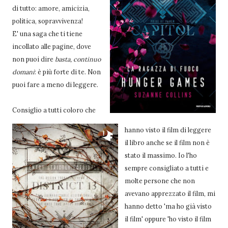
di tutto: amore, amicizia,
politica, sopravvivenza!
E' una saga che ti tiene
incollato alle pagine, dove
non puoi dire
basta, continuo
domani
: è più forte di te. Non
puoi fare a meno di leggere.
Consiglio a tutti coloro che
hanno visto il film di leggere
il libro anche se il film non è
stato il massimo. Io l'ho
sempre consigliato a tutti e
molte persone che non
avevano apprezzato il film, mi
hanno detto 'ma ho già visto
il film' oppure 'ho visto il film