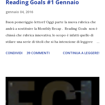
Reading Goals #1 Gennaio
gennaio 04, 2016
Buon pomeriggio lettori! Oggi parte la nuova rubrica che
andrà a sostituire la Monthly Recap . Reading Goals non è
chissà che rubrica innovativa; lo scopo è infatti quello di
stilare una serie di titoli che si ha intenzione di leggere
durante il mese e di riepilogare le letture fatte. E' anche
CONDIVIDI
39 COMMENTI
CONTINUA A LEGGERE!
una rubrica per tenere sotto controllo le reading
challenge, perché quest'anno sono veramente decisa a
portarne a termine un bel po'. Non tanto perché cavolo, ho
terminato una sfida, sono Dio!, ma piuttosto perché voglio
spaziare con i generi letterari e non limitarmi al fantasy.
Per farvi un esempio nel 2015 mi sembra di aver letto
troppi libri impegnativi e davvero pochi libri "leggeri", il
che non è sempre un bene. Credo che sia stata la principale