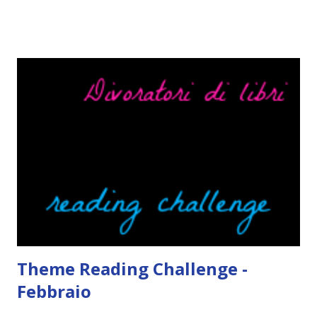
parlerò di cosa non sopporto in un libro, più nello specifico
Cosa mi fa alzare gli occhi al cielo quando leggo un libro .
Quante volte vi è capitato di trovare sempre gli stessi modi
di dire in un libro? Ad esempio, i capelli arruffati . TUTTI I
RAGAZZI nei libri hanno i capelli arruffati. Vabbè, c'è crisi, il
pettine costa. Dovrei regalarglielo io uno. O magari del gel.
Fatto sta che nella realtà i ragazzi con i capelli così
sembrano degli scappati di casa. Ah, poi ci sono le ciocche
ribelli. Che monelli, che trasgry. Oppure tutti i personaggi
dei libri sono dei grandi lettori, fatto sta che io non ho mai
trovato una scena in ...
Theme Reading Challenge -
Febbraio