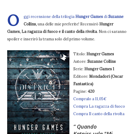
O
ggi recensione della trilogia
Hunger Games
di
Suzanne
Collins,
una delle mie preferite! Recensirò
Hunger
Games, La ragazza di fuoco e il canto della rivolta
. Non ci saranno
spoiler e inserirò la trama solo del primo volume.
Titolo:
Hunger Games
Autore:
Suzanne Collins
Serie:
Hunger Games 1
Editore:
Mondadori (Oscar
Fantastica)
Pagine:
420
Compralo a 11,05€
Compra La ragazza di fuoco
Compra Il canto della rivolta
Quando
Katniss urla "Mi