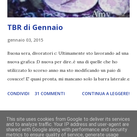
TBR di Gennaio
gennaio 03, 2015
Buona sera, divoratori c: Ultimamente sto lavorando ad una
nuova grafica :D nuova per dire..è una di quelle che ho
utilizzato lo scorso anno ma sto modificando un paio di
cosucce! E' quasi pronta, mi mancano solo la barra laterale e
il piè di pagina. Ho come l'impressione che mi faranno
CONDIVIDI
31 COMMENTI
CONTINUA A LEGGERE!
impazzire e.e Un po' mi dispiacerà abbandonare quest
grafica perché mi piace tantissimo :\ magari la utilizzerò di
nuovo un'altra volta! Letture di Dicembre Lo scorso mese
This site uses cookies from Google to deliver its services
avevo inserito sedici titoli. Già sapevo che non li avrei letti
and to analyze traffic. Your IP address and user-agent are
Powered by Blogger
shared with Google along with performance and security
tutti ma ogni volta preferisco esagerare per avere più
metrics to ensure quality of service, generate usage