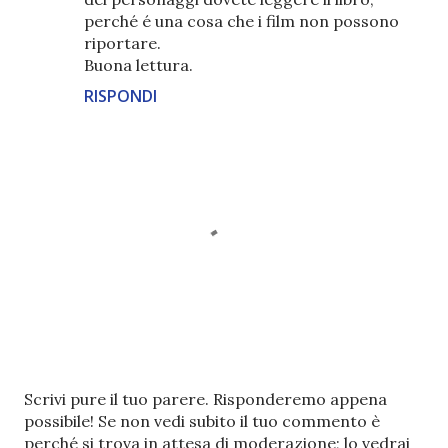
perché é una cosa che i film non possono
riportare.
Buona lettura.
RISPONDI
P
Scrivi pure il tuo parere. Risponderemo appena
o
possibile! Se non vedi subito il tuo commento è
s
perché si trova in attesa di moderazione; lo vedrai