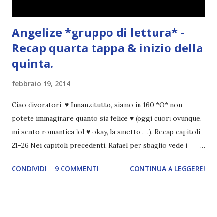
Angelize *gruppo di lettura* -
Recap quarta tappa & inizio della
quinta.
febbraio 19, 2014
Ciao divoratori ♥ Innanzitutto, siamo in 160 *O* non
potete immaginare quanto sia felice ♥ (oggi cuori ovunque,
mi sento romantica lol ♥ okay, la smetto .-.). Recap capitoli
21-26 Nei capitoli precedenti, Rafael per sbaglio vede i
ricordi di Haniel e i due litigano. In seguito, i mezzi angeli si
CONDIVIDI
9 COMMENTI
CONTINUA A LEGGERE!
incontrano e Hesediel mostra loro come combattere i puri.
Alcuni sono increduli, altri incerti che sia una buona
idea..fatto sta' che si mettono all'opera. Ma è proprio
quando stanno iniziando ad avere dei risultati che spunta un