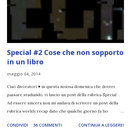
causa per il mio calo di letture. Comunque, ogni mese -
nessun giorno fisso, però - pubblicherò questo post.
Spero che la rubrica sia di vostro gradimento. GENNAIO
TBR+OBIETTIVI Questa è la mia tbr del mese...
Special #2 Cose che non sopporto
in un libro
maggio 04, 2014
Ciao divoratori ♥ in questa noiosa domenica che dovrei
passare studiando, vi lascio un post della rubrica Special .
Ad essere sincera non mi andava di scrivere un post della
rubrica weekly recap dato che qualche giorno fa ho
pubblicato la monthly recap . Scusate, ma mi scocciava
CONDIVIDI
36 COMMENTI
CONTINUA A LEGGERE!
troppo creare un nuovo banner xD Nella puntata di oggi vi