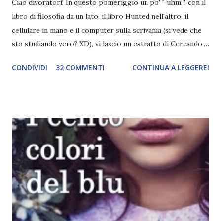
Ciao divoratori! In questo pomeriggio un po' " uhm ", con il
libro di filosofia da un lato, il libro Hunted nell'altro, il
cellulare in mano e il computer sulla scrivania (si vede che
sto studiando vero? XD), vi lascio un estratto di Cercando
Alaska di John Green ! Da oggi mi impegnerò a essere più
CONDIVIDI
32 COMMENTI
CONTINUA A LEGGERE!
costante nelle rubriche. Odiavo lo sport. Odiavo lo sport,
odiavo quelli che facevano sport, odiavo quelli a cui piaceva
guardarlo, e odiavo chi non odiava quelli che lo facevano o
cui piaceva guardarlo. In terza elementare - l'ultimo anno in
cui si gioca a mini-baseball mia madre voleva che mi facessi
delle amicizie, così mi obbligò a entrare nella squadra dei
Pirati di Orlando. Mi feci degli amici eccome: una masnada di
bambini dell'asilo. Non fu un gran passo avanti, se l'obiettivo
era inserirmi fra i coetanei. Fu soprattutto perché come
statura sovrastavo tutti gli altri giocatori se quell'anno per
un pelo non entrai nella formazione ufficiale. Qu...