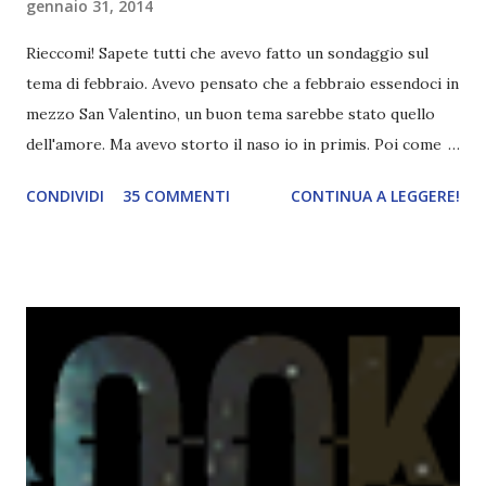
gennaio 31, 2014
Rieccomi! Sapete tutti che avevo fatto un sondaggio sul
tema di febbraio. Avevo pensato che a febbraio essendoci in
mezzo San Valentino, un buon tema sarebbe stato quello
dell'amore. Ma avevo storto il naso io in primis. Poi come
tema era troppo vago. Così avevo deciso di rendere le cose
CONDIVIDI
35 COMMENTI
CONTINUA A LEGGERE!
più difficili e fare decidere a voi lettori tra storie d'amore
da diabete, storie d'amore/odio, storie strappalacrime. Ma,
visto che decido sempre di testa mia, due giorni prima della
fine di gennaio, ho pensato ad un tema interessante. Potevo
farlo benissimo il prossimo mese, però visto che avrei
fatto decidere a uno di voi, il mese di febbraio era perfetto.
Dunque qual è questo tema, vi starete chiedendo. Il tema di
febbraio è libri ispirati alle favole! Che ve ne pare? Io avrei
un po' di titoli in wishlist ^^ Non avendo letto nessun libro
ispirato alle favole (D:), tutte voi lasciate solo un titolo e