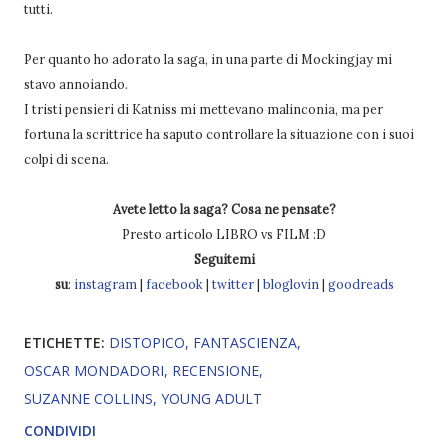
tutti.
Per quanto ho adorato la saga, in una parte di Mockingjay mi
stavo annoiando.
I tristi pensieri di Katniss mi mettevano malinconia, ma per
fortuna la scrittrice ha saputo controllare la situazione con i suoi
colpi di scena.
Avete letto la saga? Cosa ne pensate?
Presto articolo LIBRO vs FILM :D
Seguitemi
su
:
instagram
|
facebook
|
twitter
|
bloglovin
|
goodreads
ETICHETTE:
DISTOPICO
FANTASCIENZA
OSCAR MONDADORI
RECENSIONE
SUZANNE COLLINS
YOUNG ADULT
CONDIVIDI