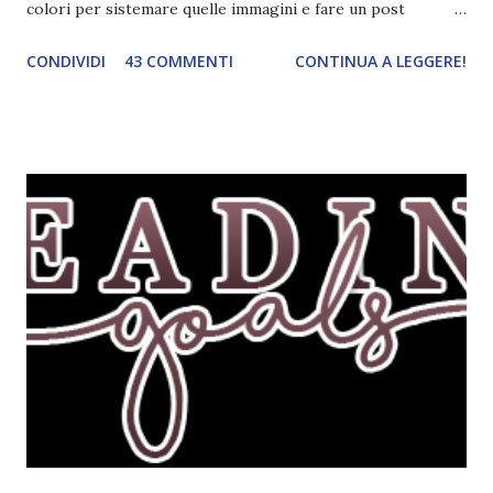
colori per sistemare quelle immagini e fare un post
ordinato! Ora finalmente ci sono riuscita! IN LIBRERIA Per
CONDIVIDI
43 COMMENTI
CONTINUA A LEGGERE!
leggere la trama cliccate sulla copertina. Vi ho segnalato
solo alcune delle uscite, quelle che più hanno attirato la mia
attenzione. Phobia - Wulf Dorn \\ 11 settembre. Ho
sentito parlare benissimo di questo autore per quanto
riguarda i suoi romanzi thriller. Per il momento sono
troppo fissata con questo genere ma ho letto pochi libri
thriller e vorrei davvero iniziarne qualcuno. Attraverso il
fuoco - Josephine Angeline \\ 19 settembre. Qualsiasi
libro cita anche soltanto "Salem" deve essere
assolutamente mio. Sono affascinata dalla storia delle
streghe di Salem e se oltre alle streghe aggiungiamo
mondi paralleli e gemelle malefiche, la mia curiosità monta
alle st...