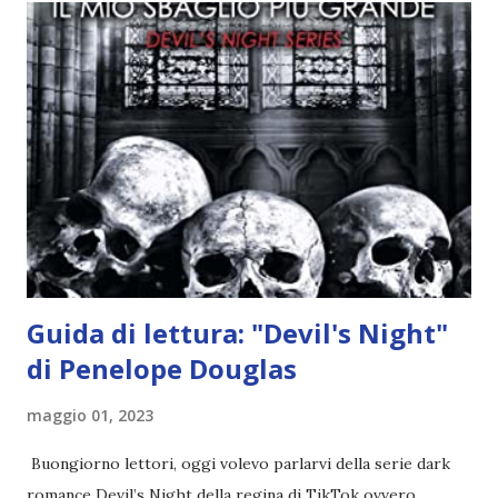
angelo puro, Elemiah. Ma, a differenza di cosa pensano,
l'angelo non ha intenzione di fare una strage, piuttosto è lì
per avvertili che Mikael non è più "l'angelo puro" che
credono e che potrebbe aver ucciso altri mezzi angeli, tipo
Rafael. A quelle parole, Haniel seguito da altri ibridi, si reca
nell'appartamento, senza risultati. Infine cercano nella
chiesetta. Lì trovano Rafael alle prese con gli angeli puri,
ma questa volta ...
Guida di lettura: "Devil's Night"
di Penelope Douglas
maggio 01, 2023
Buongiorno lettori, oggi volevo parlarvi della serie dark
romance Devil’s Night della regina di TikTok ovvero