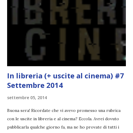
la ce avesse deciso di pubblicare la trilogia in un unico libro,
probabilmente lo avrei apprezzato molto di più. Red è
molto introduttivo, nel senso che in trecento pagine non
succede un bel niente. E non ha nemmeno un finale ._.
finisce esattamente nel bel mezzo della storia (anzi, quale
"mezzo" della storia? Questa storia ha praticamente solo
l'inizio!). Stessa cosa con Blue , stessa...
In libreria (+ uscite al cinema) #7
Settembre 2014
settembre 05, 2014
Buona sera! Ricordate che vi avevo promesso una rubrica
con le uscite in libreria e al cinema? Eccola. Avrei dovuto
pubblicarla qualche giorno fa, ma ne ho provate di tutti i