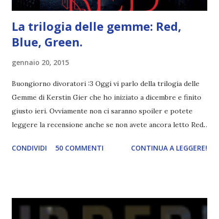
La trilogia delle gemme: Red,
Blue, Green.
gennaio 20, 2015
Buongiorno divoratori :3 Oggi vi parlo della trilogia delle
Gemme di Kerstin Gier che ho iniziato a dicembre e finito
giusto ieri. Ovviamente non ci saranno spoiler e potete
leggere la recensione anche se non avete ancora letto Red.
Per le trame dei libri cliccate sulle cover :3 Red, Blue e
CONDIVIDI
50 COMMENTI
CONTINUA A LEGGERE!
Green sono state delle letture molto piacevoli ma non
nego il fatto che le mie aspettative sono state un po'
deluse. Ho sempre letto recensioni positivissime e su GR il
rating più basso è di tipo quattro stelline o_o. Perciò
potete capire le mie aspettative! Innanzitutto, se la Gier o