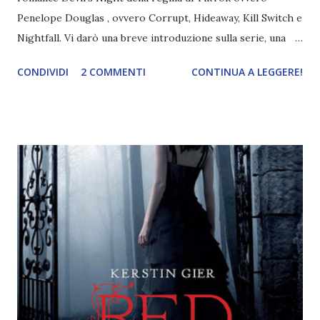
Penelope Douglas , ovvero Corrupt, Hideaway, Kill Switch e
Nightfall. Vi darò una breve introduzione sulla serie, una
spiegazione dei personaggi principali e l’ordine di lettura ,
CONDIVIDI
2 COMMENTI
CONTINUA A LEGGERE!
e anche un breve commento sui libri singoli. I libri sono in
ordine di lettura, in modo che sappiate esattamente dove
iniziare, come continuare e soprattutto dove finire con la
storia dei Cavalieri! Titolo: Corrupt - Il mio sbaglio più
grande (Devil's Night 1#) Autrice : Penelope Douglas
Pagine: 448 Editore: Newton Compton Editori
Pubblicazione: 10 Gennaio 2023 Traduttore: Laura Lancini
Trama: “Si chiama Michael Crist. È il fratello maggiore del
mio ragazzo ed è come quei film dell'orrore che guardi
coprendoti gli occhi. È bellissimo, forte, e assolutamente
terrificante. Non mi vede neppure. Ma io l'ho notato. L'ho
visto, l'ho sentito. Le cose che ha fatto, i misfatti ch...