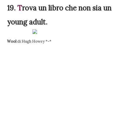
19.
T
rova
un libro che non sia un
young adult.
Wool
di Hugh Howey *-*