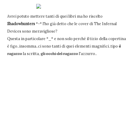
Avrei potuto mettere tanti di quei libri ma ho riscelto
Shadowhunters
*-* l'ho già detto che le cover di The Infernal
Devices sono meravigliose?
Questa in particolare *_* e non solo perché il tizio della copertina
è figo..insomma..ci sono tanti di quei elementi magnifici..tipo
il
ragazzo
la scritta,
gli occhi del ragazzo
l'azzurro..