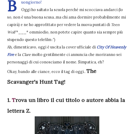
B
uongiorno!
Oggi ho saltato la scuola perché mi scocciava andarci (lo
so, non è una buona scusa..ma chi ama dormire probabilmente mi
capirà) e ne ho approfittato per vedere la nuova puntati di
Teen
Wolf
*___* ommiodio, non potete capire quanto sia sempre più
stupendo questo telefilm :')
Ah, dimenticavo, oggi è uscita la cover ufficiale di
City Of Heavenly
Fire
e la
Clare
molto gentilmente ci annuncia che moriranno sei
personaggi di cui conosciamo il nome. Simpatica, eh?
The
Okay, bando alle ciance, ecco il tag di oggi..
Scavanger's Hunt Tag!
1.
T
rova un libro il cui titolo o autore abbia la
lettera Z.