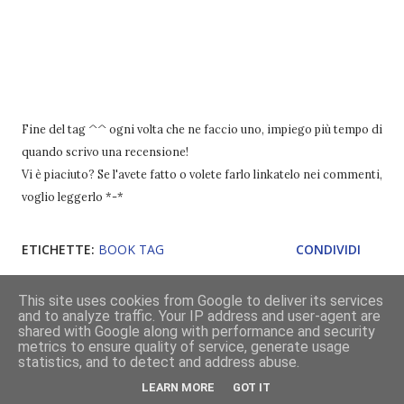
Fine del tag ^^ ogni volta che ne faccio uno, impiego più tempo di
quando scrivo una recensione!
Vi è piaciuto? Se l'avete fatto o volete farlo linkatelo nei commenti,
voglio leggerlo *-*
ETICHETTE:
BOOK TAG
CONDIVIDI
This site uses cookies from Google to deliver its services
and to analyze traffic. Your IP address and user-agent are
Commenti
shared with Google along with performance and security
metrics to ensure quality of service, generate usage
statistics, and to detect and address abuse.
LEARN MORE
GOT IT
Unknown
15 gennaio 2014 alle ore 17:13