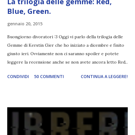
La trilogia delle gemme: Red,
Blue, Green.
gennaio 20, 2015
Buongiorno divoratori :3 Oggi vi parlo della trilogia delle
Gemme di Kerstin Gier che ho iniziato a dicembre e finito
giusto ieri. Ovviamente non ci saranno spoiler e potete
leggere la recensione anche se non avete ancora letto Red.
Per le trame dei libri cliccate sulle cover :3 Red, Blue e
CONDIVIDI
50 COMMENTI
CONTINUA A LEGGERE!
Green sono state delle letture molto piacevoli ma non
nego il fatto che le mie aspettative sono state un po'
deluse. Ho sempre letto recensioni positivissime e su GR il
rating più basso è di tipo quattro stelline o_o. Perciò
potete capire le mie aspettative! Innanzitutto, se la Gier o
la ce avesse deciso di pubblicare la trilogia in un unico libro,
probabilmente lo avrei apprezzato molto di più. Red è