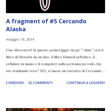
Eppure Gwen non ne è affatto convinta. Da...
A fragment of #5 Cercando
Alaska
maggio 19, 2014
Ciao divoratori! In questo pomeriggio un po' " uhm ", con il
libro di filosofia da un lato, il libro Hunted nell'altro, il
cellulare in mano e il computer sulla scrivania (si vede che
sto studiando vero? XD), vi lascio un estratto di Cercando
Alaska di John Green ! Da oggi mi impegnerò a essere più
CONDIVIDI
32 COMMENTI
CONTINUA A LEGGERE!
costante nelle rubriche. Odiavo lo sport. Odiavo lo sport,
odiavo quelli che facevano sport, odiavo quelli a cui piaceva
guardarlo, e odiavo chi non odiava quelli che lo facevano o
cui piaceva guardarlo. In terza elementare - l'ultimo anno in