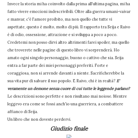
Invece la storia mi ha coinvolto dalla prima all'ultima pagina, mi ha
fatto vivere emozioni indescrivibili. Oltre alla guerra umani-vaivar
e manvar, c'è l'amore proibito, ma non quello che tutte vi
aspettate, questo è molto, molto di più. Il rapporto tra Seija e Raivo
è di odio, ossessione, attrazione e si sviluppa a poco a poco.
Credetemi non posso dirvi altro altrimenti farei spoiler, ma quello
che troverete nelle pagine di questo libro vi sorprenderà. Ho
amato ogni singolo personaggio, buono o cattivo che sia. Seija
entra a far parte dei miei personaggi preferiti. Forte e
coraggiosa, non si arrende davanti a niente. Sacrificherebbe la
sua vita pur di salvare il suo popolo. E Raivo, chi è in realtà?
E'
veramente un demone senza cuore di cui tutte le leggende parlano?
Le descrizioni sono perfette e non risultano mai noiose. Mentre
leggevo era come se fossi anch'io una guerriera, a combattere
affianco di Seija.
Un libro che non doveste perdervi.
Giudizio finale