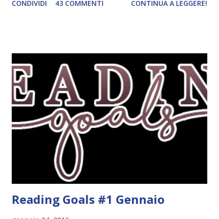
CONDIVIDI
43 COMMENTI
CONTINUA A LEGGERE!
leggere la trama cliccate sulla copertina. Vi ho segnalato
solo alcune delle uscite, quelle che più hanno attirato la mia
attenzione. Phobia - Wulf Dorn \\ 11 settembre. Ho
sentito parlare benissimo di questo autore per quanto
riguarda i suoi romanzi thriller. Per il momento sono
troppo fissata con questo genere ma ho letto pochi libri
thriller e vorrei davvero iniziarne qualcuno. Attraverso il
fuoco - Josephine Angeline \\ 19 settembre. Qualsiasi
libro cita anche soltanto "Salem" deve essere
assolutamente mio. Sono affascinata dalla storia delle
streghe di Salem e se oltre alle streghe aggiungiamo
mondi paralleli e gemelle malefiche, la mia curiosità monta
alle st...
Reading Goals #1 Gennaio