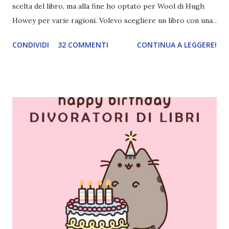
scelta del libro, ma alla fine ho optato per Wool di Hugh
Howey per varie ragioni. Volevo scegliere un libro con una
narrazione lenta sia per non finire i capitoli in pochi giorni
CONDIVIDI
32 COMMENTI
CONTINUA A LEGGERE!
e poi dover aspettare con ansia il recap e sia perché
almeno ci godiamo la lettura. Del resto è anche uscito (o
uscirà in questi giorni, non ricordo bene) il terzo volume.
Quale miglior occasione per iniziare questa trilogia? Il
gruppo di lettura inizierà tra qualche settimana,
esattamente dopo la fine della scuola. Avete quindi un bel
po' di tempo per pensarci e iscrivervi. Titolo: Wool (Silo
#1) Autore: Hugh Howey Anno: Ottobre 2013 Editore:
Fabbri Cosa faresti se il mondo fuori fosse letale e l’aria
che respiri potesse uccidere? Se vivessi in un luogo dove
ogni nascita richiede una morte e le tue scelte possono
salvare vite o distruggerle? Questo è il mondo di Wool. In
u...