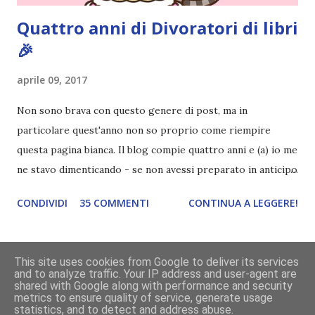
Quattro anni di Divoratori di libri
🎉
aprile 09, 2017
Non sono brava con questo genere di post, ma in
particolare quest'anno non so proprio come riempire
questa pagina bianca. Il blog compie quattro anni e (a) io me
ne stavo dimenticando - se non avessi preparato in anticipo
questo post lo avrei dimenticato sicuro, fidatevi - (b)
CONDIVIDI
35 COMMENTI
CONTINUA A LEGGERE!
questo quarto anno, come sapete, non è stato dei migliori
per il mio blog. In pratica ho passato più tempo a decidere
se chiudere o meno il blog e a cercare di fare cambiamenti
This site uses cookies from Google to deliver its services
che a pubblicare. E ogni volta che pensavo che il periodo
and to analyze traffic. Your IP address and user-agent are
Powered by Blogger
shared with Google along with performance and security
buio fosse finito, ecco che ,TADAAAN, di nuovo le tenebre.
metrics to ensure quality of service, generate usage
Mettiamoci pure che le mie letture non sono molto
statistics, and to detect and address abuse.
grafica a cura di
Divoratori di libri