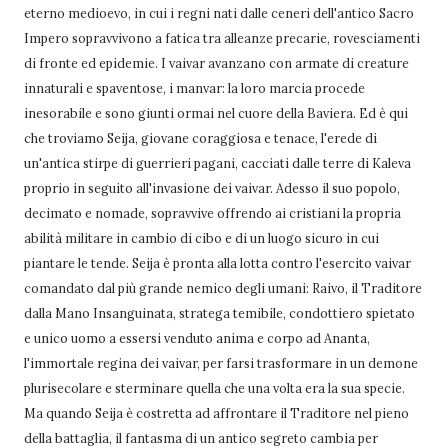
eterno medioevo, in cui i regni nati dalle ceneri dell'antico Sacro
Impero sopravvivono a fatica tra alleanze precarie, rovesciamenti
di fronte ed epidemie. I vaivar avanzano con armate di creature
innaturali e spaventose, i manvar: la loro marcia procede
inesorabile e sono giunti ormai nel cuore della Baviera. Ed è qui
che troviamo Seija, giovane coraggiosa e tenace, l'erede di
un'antica stirpe di guerrieri pagani, cacciati dalle terre di Kaleva
proprio in seguito all'invasione dei vaivar. Adesso il suo popolo,
decimato e nomade, sopravvive offrendo ai cristiani la propria
abilità militare in cambio di cibo e di un luogo sicuro in cui
piantare le tende. Seija è pronta alla lotta contro l'esercito vaivar
comandato dal più grande nemico degli umani: Raivo, il Traditore
dalla Mano Insanguinata, stratega temibile, condottiero spietato
e unico uomo a essersi venduto anima e corpo ad Ananta,
l'immortale regina dei vaivar, per farsi trasformare in un demone
plurisecolare e sterminare quella che una volta era la sua specie.
Ma quando Seija è costretta ad affrontare il Traditore nel pieno
della battaglia, il fantasma di un antico segreto cambia per