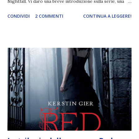
Nightfall. Vi darò una breve introduzione sulla serie, una
spiegazione dei personaggi principali e l’ordine di lettura ,
CONDIVIDI
2 COMMENTI
CONTINUA A LEGGERE!
e anche un breve commento sui libri singoli. I libri sono in
ordine di lettura, in modo che sappiate esattamente dove
iniziare, come continuare e soprattutto dove finire con la
storia dei Cavalieri! Titolo: Corrupt - Il mio sbaglio più
grande (Devil's Night 1#) Autrice : Penelope Douglas
Pagine: 448 Editore: Newton Compton Editori
Pubblicazione: 10 Gennaio 2023 Traduttore: Laura Lancini
Trama: “Si chiama Michael Crist. È il fratello maggiore del
mio ragazzo ed è come quei film dell'orrore che guardi
coprendoti gli occhi. È bellissimo, forte, e assolutamente
terrificante. Non mi vede neppure. Ma io l'ho notato. L'ho
visto, l'ho sentito. Le cose che ha fatto, i misfatti ch...