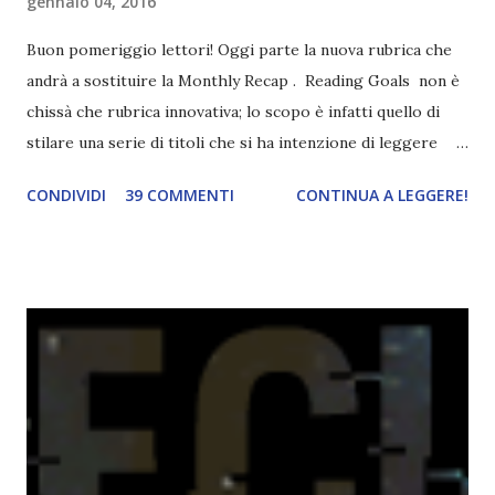
gennaio 04, 2016
Buon pomeriggio lettori! Oggi parte la nuova rubrica che
andrà a sostituire la Monthly Recap . Reading Goals non è
chissà che rubrica innovativa; lo scopo è infatti quello di
stilare una serie di titoli che si ha intenzione di leggere
durante il mese e di riepilogare le letture fatte. E' anche
CONDIVIDI
39 COMMENTI
CONTINUA A LEGGERE!
una rubrica per tenere sotto controllo le reading
challenge, perché quest'anno sono veramente decisa a
portarne a termine un bel po'. Non tanto perché cavolo, ho
terminato una sfida, sono Dio!, ma piuttosto perché voglio
spaziare con i generi letterari e non limitarmi al fantasy.
Per farvi un esempio nel 2015 mi sembra di aver letto
troppi libri impegnativi e davvero pochi libri "leggeri", il
che non è sempre un bene. Credo che sia stata la principale
causa per il mio calo di letture. Comunque, ogni mese -
nessun giorno fisso, però - pubblicherò questo post.