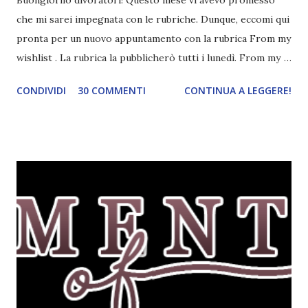
Buongiorno divoratori! Questo mese vi avevo promesso
che mi sarei impegnata con le rubriche. Dunque, eccomi qui
pronta per un nuovo appuntamento con la rubrica From my
wishlist . La rubrica la pubblicherò tutti i lunedì. From my
wishlist è una rubrica settimanale (lunedì) che ho inventato
CONDIVIDI
30 COMMENTI
CONTINUA A LEGGERE!
io. Lo scopo della rubrica è mostrarvi tre libri della mia
wishlist a seconda del tema della settimana. I temi potete
trovarli qui . Questa settimana il tema è libri con un colore
nel titolo . Tutti gli altri temi che ho saltato li pubblicherò
in un secondo momento. Red , Kerstin Gier. Corbaccio, 2011.
Per l'amica Leslie, Gwendolyn è una ragazza fortunata:
quanti possono dire di abitare in un palazzo antico nel
cuore di Londra, pieno di saloni, quadri e passaggi segreti?
E quanti, fra gli studenti della Saint Lennox High School,
possono vantare una famiglia altrettanto speciale, che da
una generazione all'altra si tramanda poteri misteriosi?