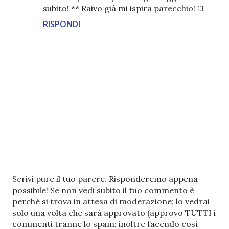
subito! ** Raivo già mi ispira parecchio! :3
RISPONDI
P
Scrivi pure il tuo parere. Risponderemo appena
o
possibile! Se non vedi subito il tuo commento è
s
perché si trova in attesa di moderazione; lo vedrai
t
solo una volta che sarà approvato (approvo TUTTI i
a
commenti tranne lo spam; inoltre facendo così