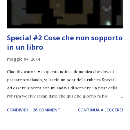
Spero che la rubrica sia di vostro gradimento. GENNAIO
TBR+OBIETTIVI Questa è la mia tbr del mese...
Special #2 Cose che non sopporto
in un libro
maggio 04, 2014
Ciao divoratori ♥ in questa noiosa domenica che dovrei
passare studiando, vi lascio un post della rubrica Special .
Ad essere sincera non mi andava di scrivere un post della
rubrica weekly recap dato che qualche giorno fa ho
pubblicato la monthly recap . Scusate, ma mi scocciava
CONDIVIDI
36 COMMENTI
CONTINUA A LEGGERE!
troppo creare un nuovo banner xD Nella puntata di oggi vi
parlerò di cosa non sopporto in un libro, più nello specifico
Cosa mi fa alzare gli occhi al cielo quando leggo un libro .