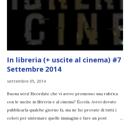
molto introduttivo, nel senso che in trecento pagine non
succede un bel niente. E non ha nemmeno un finale ._.
finisce esattamente nel bel mezzo della storia (anzi, quale
"mezzo" della storia? Questa storia ha praticamente solo
l'inizio!). Stessa cosa con Blue , stessa...
In libreria (+ uscite al cinema) #7
Settembre 2014
settembre 05, 2014
Buona sera! Ricordate che vi avevo promesso una rubrica
con le uscite in libreria e al cinema? Eccola. Avrei dovuto
pubblicarla qualche giorno fa, ma ne ho provate di tutti i
colori per sistemare quelle immagini e fare un post
ordinato! Ora finalmente ci sono riuscita! IN LIBRERIA Per