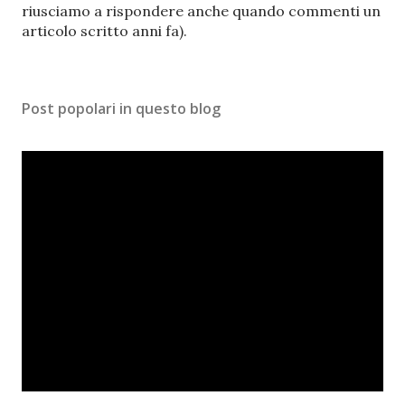
u
riusciamo a rispondere anche quando commenti un
n
articolo scritto anni fa).
c
o
m
Post popolari in questo blog
m
e
n
t
o