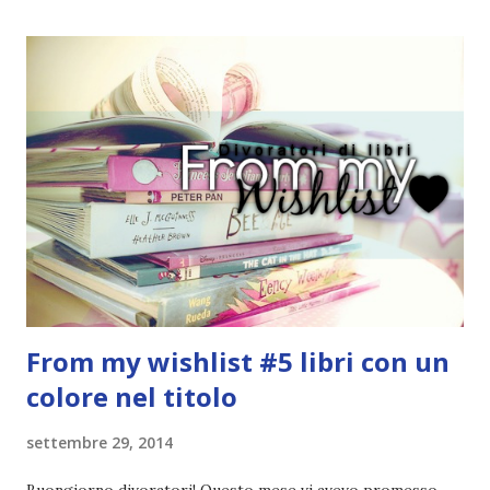
Quante volte vi è capitato di trovare sempre gli stessi modi
di dire in un libro? Ad esempio, i capelli arruffati . TUTTI I
RAGAZZI nei libri hanno i capelli arruffati. Vabbè, c'è crisi, il
pettine costa. Dovrei regalarglielo io uno. O magari del gel.
Fatto sta che nella realtà i ragazzi con i capelli così
sembrano degli scappati di casa. Ah, poi ci sono le ciocche
ribelli. Che monelli, che trasgry. Oppure tutti i personaggi
dei libri sono dei grandi lettori, fatto sta che io non ho mai
trovato una scena in ...
From my wishlist #5 libri con un
colore nel titolo
settembre 29, 2014