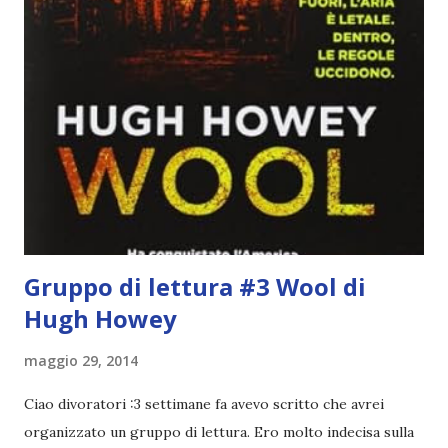
cui si gioca a mini-baseball mia madre voleva che mi facessi
delle amicizie, così mi obbligò a entrare nella squadra dei
Pirati di Orlando. Mi feci degli amici eccome: una masnada di
bambini dell'asilo. Non fu un gran passo avanti, se l'obiettivo
era inserirmi fra i coetanei. Fu soprattutto perché come
statura sovrastavo tutti gli altri giocatori se quell'anno per
un pelo non entrai nella formazione ufficiale. Qu...
Gruppo di lettura #3 Wool di
Hugh Howey
maggio 29, 2014
Ciao divoratori :3 settimane fa avevo scritto che avrei
organizzato un gruppo di lettura. Ero molto indecisa sulla