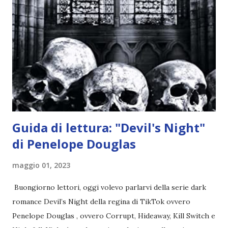
per avvertili che Mikael non è più "l'angelo puro" che
credono e che potrebbe aver ucciso altri mezzi angeli, tipo
Rafael. A quelle parole, Haniel seguito da altri ibridi, si reca
nell'appartamento, senza risultati. Infine cercano nella
chiesetta. Lì trovano Rafael alle prese con gli angeli puri,
ma questa volta ...
Guida di lettura: "Devil's Night"
di Penelope Douglas
maggio 01, 2023
Buongiorno lettori, oggi volevo parlarvi della serie dark
romance Devil’s Night della regina di TikTok ovvero
Penelope Douglas , ovvero Corrupt, Hideaway, Kill Switch e