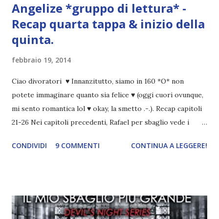
Angelize *gruppo di lettura* -
Recap quarta tappa & inizio della
quinta.
febbraio 19, 2014
Ciao divoratori ♥ Innanzitutto, siamo in 160 *O* non
potete immaginare quanto sia felice ♥ (oggi cuori ovunque,
mi sento romantica lol ♥ okay, la smetto .-.). Recap capitoli
21-26 Nei capitoli precedenti, Rafael per sbaglio vede i
ricordi di Haniel e i due litigano. In seguito, i mezzi angeli si
CONDIVIDI
9 COMMENTI
CONTINUA A LEGGERE!
incontrano e Hesediel mostra loro come combattere i puri.
Alcuni sono increduli, altri incerti che sia una buona
idea..fatto sta' che si mettono all'opera. Ma è proprio
quando stanno iniziando ad avere dei risultati che spunta un
angelo puro, Elemiah. Ma, a differenza di cosa pensano,
l'angelo non ha intenzione di fare una strage, piuttosto è lì