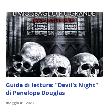
idea..fatto sta' che si mettono all'opera. Ma è proprio
quando stanno iniziando ad avere dei risultati che spunta un
angelo puro, Elemiah. Ma, a differenza di cosa pensano,
l'angelo non ha intenzione di fare una strage, piuttosto è lì
per avvertili che Mikael non è più "l'angelo puro" che
credono e che potrebbe aver ucciso altri mezzi angeli, tipo
Rafael. A quelle parole, Haniel seguito da altri ibridi, si reca
nell'appartamento, senza risultati. Infine cercano nella
chiesetta. Lì trovano Rafael alle prese con gli angeli puri,
ma questa volta ...
Guida di lettura: "Devil's Night"
di Penelope Douglas
maggio 01, 2023