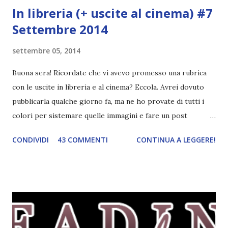
In libreria (+ uscite al cinema) #7
Settembre 2014
settembre 05, 2014
Buona sera! Ricordate che vi avevo promesso una rubrica
con le uscite in libreria e al cinema? Eccola. Avrei dovuto
pubblicarla qualche giorno fa, ma ne ho provate di tutti i
colori per sistemare quelle immagini e fare un post
ordinato! Ora finalmente ci sono riuscita! IN LIBRERIA Per
CONDIVIDI
43 COMMENTI
CONTINUA A LEGGERE!
leggere la trama cliccate sulla copertina. Vi ho segnalato
solo alcune delle uscite, quelle che più hanno attirato la mia
attenzione. Phobia - Wulf Dorn \\ 11 settembre. Ho
sentito parlare benissimo di questo autore per quanto
riguarda i suoi romanzi thriller. Per il momento sono
troppo fissata con questo genere ma ho letto pochi libri