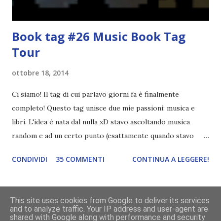
Book tag #26 Music Book Tag
Tour
ottobre 18, 2014
Ci siamo! Il tag di cui parlavo giorni fa è finalmente
completo! Questo tag unisce due mie passioni: musica e
libri. L'idea è nata dal nulla xD stavo ascoltando musica
random e ad un certo punto (esattamente quando stavo
ascoltando Let me love you) mi è venuta in mente
CONDIVIDI
35 COMMENTI
CONTINUA A LEGGERE!
quest'idea. Lo scopo del tag è di associare ad ogni canzone
un libro, un personaggio o un autore. E' diviso in tre parti:
- canzoni base, che sono quelle che ho scelto io; - canzoni
This site uses cookies from Google to deliver its services
preferite, sono quelle che sceglierete voi; - canzoni bonus,
and to analyze traffic. Your IP address and user-agent are
Powered by Blogger
shared with Google along with performance and security
che sono quelle che decidiamo di non fare ma che qualcun