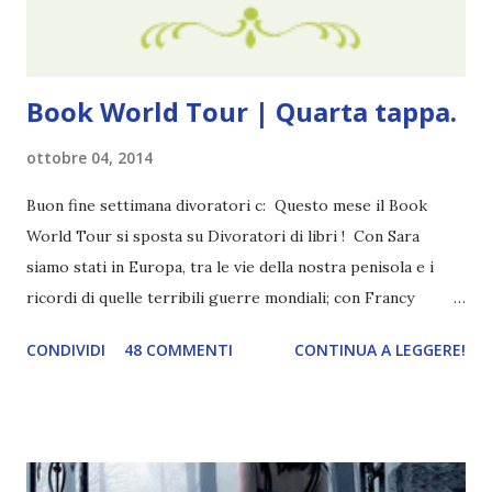
visto, l'ho sentito. Le cose che ha fatto, i misfatti ch...
Book World Tour | Quarta tappa.
ottobre 04, 2014
Buon fine settimana divoratori c: Questo mese il Book
World Tour si sposta su Divoratori di libri ! Con Sara
siamo stati in Europa, tra le vie della nostra penisola e i
ricordi di quelle terribili guerre mondiali; con Francy
abbiamo esplorato i territori asiatici; con Mel e Mys
CONDIVIDI
48 COMMENTI
CONTINUA A LEGGERE!
abbiamo vagato nella savana. Ora preparate le valigie che si
va in OCEANIA ! Se volete rinfrescarvi la memoria, potete
trovare le regole nel post introduttivo , mentre la classifica
potete trovarla a questo link . Adesso passiamo agli
obiettivi! OBIETTIVI Iniziamo con un obiettivo facile facile: