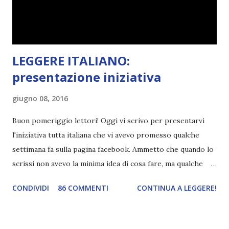
libri . Quindi pubblicare un post celebrativo era il minimo
che potessi fare. All'inizio non avevo idea che il ...
LEGGERE ITALIANO:
presentazione iniziativa
giugno 08, 2016
Buon pomeriggio lettori! Oggi vi scrivo per presentarvi
l'iniziativa tutta italiana che vi avevo promesso qualche
settimana fa sulla pagina facebook. Ammetto che quando lo
scrissi non avevo la minima idea di cosa fare, ma qualche
giorno fa ho buttato giù un'idea che mi piace parecchio. <a
CONDIVIDI
86 COMMENTI
CONTINUA A LEGGERE!
href="http://divoratoridilibri.blogspot.com/2016/06/legg
ere-italiano-blogtour-presentazione.html"><img
src="http://i68.tinypic.com/2vmt5lk.png" width="300">