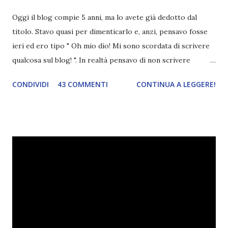
Oggi il blog compie 5 anni, ma lo avete già dedotto dal
titolo. Stavo quasi per dimenticarlo e, anzi, pensavo fosse
ieri ed ero tipo " Oh mio dio! Mi sono scordata di scrivere
qualcosa sul blog! ". In realtà pensavo di non scrivere
completamente niente perché i 'blogversary' stanno
CONDIVIDI
43 COMMENTI
CONTINUA A LEGGERE!
diventando un po' come i miei compleanni. Semplicemente
mi scoccia festeggiarli perché tanto ogni anno dico sempre
le solite cose (e in effetti gli ultimi quattro blogversary
sembrano fatti tutti con lo stampino.. NO, NON
CERCATELI, SONO IMBARAZZANTI!) . Però cavolo, sono
cinque anni e non sono pochi . Il blog è praticamente
l'unica cosa della mia vita che ho continuato con costanza
(più o meno) e non come le tremila cose che inizio per poi
lasciare a metà. Tra l'altro ripenso a circa un anno e mezzo
fa, quando non sapevo più che farmene di D ivoratori di