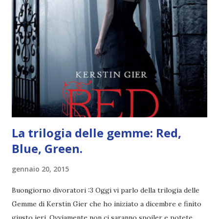
un libro ambientato in Australia . Mare, mare, mare !
L'Oceania è circondata dal mare! Un libro nel quale il mare è
l'elemento fondamentale. Un libro sulle sirene, un libro con
protagonisti dei surfisti.. un libro importante nella storia
della letteratura australiana, neozelandese, ecc . l'Oceania
è ricca di natura! Leggete un libro con una cover molto, ...
La trilogia delle gemme: Red,
Blue, Green.
gennaio 20, 2015
Buongiorno divoratori :3 Oggi vi parlo della trilogia delle
Gemme di Kerstin Gier che ho iniziato a dicembre e finito
giusto ieri. Ovviamente non ci saranno spoiler e potete