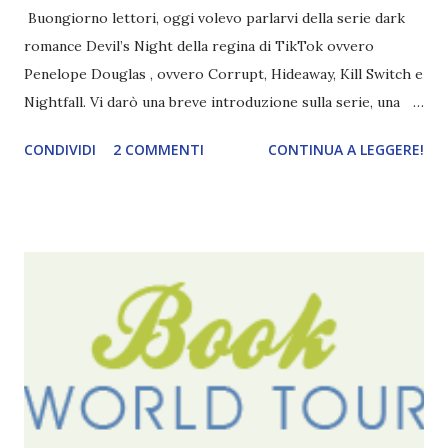
Buongiorno lettori, oggi volevo parlarvi della serie dark
romance Devil’s Night della regina di TikTok ovvero
Penelope Douglas , ovvero Corrupt, Hideaway, Kill Switch e
Nightfall. Vi darò una breve introduzione sulla serie, una
spiegazione dei personaggi principali e l’ordine di lettura ,
CONDIVIDI
2 COMMENTI
CONTINUA A LEGGERE!
e anche un breve commento sui libri singoli. I libri sono in
ordine di lettura, in modo che sappiate esattamente dove
iniziare, come continuare e soprattutto dove finire con la
storia dei Cavalieri! Titolo: Corrupt - Il mio sbaglio più
grande (Devil's Night 1#) Autrice : Penelope Douglas
Pagine: 448 Editore: Newton Compton Editori
Pubblicazione: 10 Gennaio 2023 Traduttore: Laura Lancini
Trama: “Si chiama Michael Crist. È il fratello maggiore del
mio ragazzo ed è come quei film dell'orrore che guardi
coprendoti gli occhi. È bellissimo, forte, e assolutamente
terrificante. Non mi vede neppure. Ma io l'ho notato. L'ho