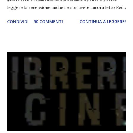
leggere la recensione anche se non avete ancora letto Red.
Per le trame dei libri cliccate sulle cover :3 Red, Blue e
CONDIVIDI
50 COMMENTI
CONTINUA A LEGGERE!
Green sono state delle letture molto piacevoli ma non
nego il fatto che le mie aspettative sono state un po'
deluse. Ho sempre letto recensioni positivissime e su GR il
rating più basso è di tipo quattro stelline o_o. Perciò
potete capire le mie aspettative! Innanzitutto, se la Gier o
la ce avesse deciso di pubblicare la trilogia in un unico libro,
probabilmente lo avrei apprezzato molto di più. Red è
molto introduttivo, nel senso che in trecento pagine non
succede un bel niente. E non ha nemmeno un finale ._.
finisce esattamente nel bel mezzo della storia (anzi, quale
"mezzo" della storia? Questa storia ha praticamente solo
l'inizio!). Stessa cosa con Blue , stessa...