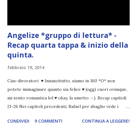
Angelize *gruppo di lettura* -
Recap quarta tappa & inizio della
quinta.
febbraio 19, 2014
Ciao divoratori ♥ Innanzitutto, siamo in 160 *O* non
potete immaginare quanto sia felice ♥ (oggi cuori ovunque,
mi sento romantica lol ♥ okay, la smetto .-.). Recap capitoli
21-26 Nei capitoli precedenti, Rafael per sbaglio vede i
ricordi di Haniel e i due litigano. In seguito, i mezzi angeli si
CONDIVIDI
9 COMMENTI
CONTINUA A LEGGERE!
incontrano e Hesediel mostra loro come combattere i puri.
Alcuni sono increduli, altri incerti che sia una buona