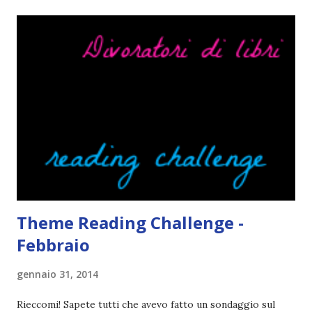
</a> Ok, sorvoliamo sulla mia totale incapacità di scegliere
titoli e passiamo alla spiegazione di questa iniziativa che
sarà piuttosto difficile (per me). Siccome è tipo la terza
volta che provo a scrivere questo post (con scarsi risultati),
farò uno schemino semplice semplice per evitare di
spiegarmi come un libro chiuso (as always). IN COSA
CONSISTE QUESTO BLOGTOUR? E' un'iniziativa dedicata
agli autori italiani, sia pubblicati da editori sia
autopubblicati. Si svolgerà ne...
Theme Reading Challenge -
Febbraio
gennaio 31, 2014
Rieccomi! Sapete tutti che avevo fatto un sondaggio sul