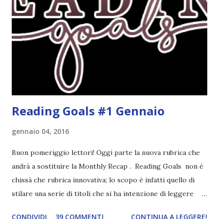
thriller e vorrei davvero iniziarne qualcuno. Attraverso il
fuoco - Josephine Angeline \\ 19 settembre. Qualsiasi
libro cita anche soltanto "Salem" deve essere
assolutamente mio. Sono affascinata dalla storia delle
streghe di Salem e se oltre alle streghe aggiungiamo
mondi paralleli e gemelle malefiche, la mia curiosità monta
alle st...
Reading Goals #1 Gennaio
gennaio 04, 2016
Buon pomeriggio lettori! Oggi parte la nuova rubrica che
andrà a sostituire la Monthly Recap . Reading Goals non è
chissà che rubrica innovativa; lo scopo è infatti quello di
stilare una serie di titoli che si ha intenzione di leggere
durante il mese e di riepilogare le letture fatte. E' anche
CONDIVIDI
39 COMMENTI
CONTINUA A LEGGERE!