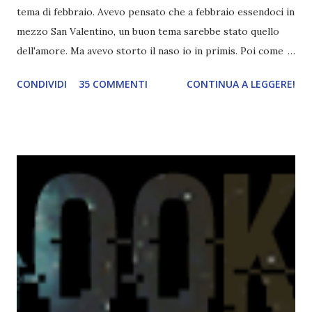
tema di febbraio. Avevo pensato che a febbraio essendoci in
mezzo San Valentino, un buon tema sarebbe stato quello
dell'amore. Ma avevo storto il naso io in primis. Poi come
tema era troppo vago. Così avevo deciso di rendere le cose
CONDIVIDI
35 COMMENTI
CONTINUA A LEGGERE!
più difficili e fare decidere a voi lettori tra storie d'amore
da diabete, storie d'amore/odio, storie strappalacrime. Ma,
visto che decido sempre di testa mia, due giorni prima della
fine di gennaio, ho pensato ad un tema interessante. Potevo
farlo benissimo il prossimo mese, però visto che avrei
fatto decidere a uno di voi, il mese di febbraio era perfetto.
Dunque qual è questo tema, vi starete chiedendo. Il tema di
febbraio è libri ispirati alle favole! Che ve ne pare? Io avrei
un po' di titoli in wishlist ^^ Non avendo letto nessun libro
ispirato alle favole (D:), tutte voi lasciate solo un titolo e
poi a random ne sceglierò tre! Aggiornerò il post, oppure
potrete trova...