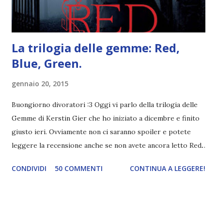
trovato una scena in ...
La trilogia delle gemme: Red,
Blue, Green.
gennaio 20, 2015
Buongiorno divoratori :3 Oggi vi parlo della trilogia delle
Gemme di Kerstin Gier che ho iniziato a dicembre e finito
giusto ieri. Ovviamente non ci saranno spoiler e potete
leggere la recensione anche se non avete ancora letto Red.
Per le trame dei libri cliccate sulle cover :3 Red, Blue e
CONDIVIDI
50 COMMENTI
CONTINUA A LEGGERE!
Green sono state delle letture molto piacevoli ma non
nego il fatto che le mie aspettative sono state un po'
deluse. Ho sempre letto recensioni positivissime e su GR il
rating più basso è di tipo quattro stelline o_o. Perciò