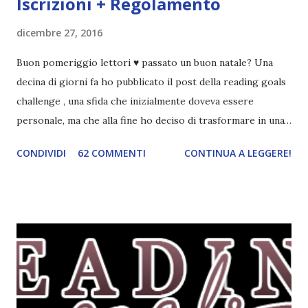
Iscrizioni + Regolamento
dicembre 27, 2016
Buon pomeriggio lettori ♥ passato un buon natale? Una
decina di giorni fa ho pubblicato il post della reading goals
challenge , una sfida che inizialmente doveva essere
personale, ma che alla fine ho deciso di trasformare in una
challenge vera e propria, dato che ci sono state un paio di
CONDIVIDI
62 COMMENTI
CONTINUA A LEGGERE!
persone interessate. E quindi eccomi qui con il post delle
iscrizioni e con il regolamento! La Reading Goals Challenge
La challenge è molto semplice. Bisogna creare una lista di
obiettivi da portare a termine durante il 2017. E' una
challenge un po' particolare perché ogni libro letto può
ricoprire più di un obiettivo. Riportandovi l'esempio che ho
fatto nell'altro post, se leggo un libro horror sulle sirene
scritto dal mio autore preferito, tecnicamente ho già