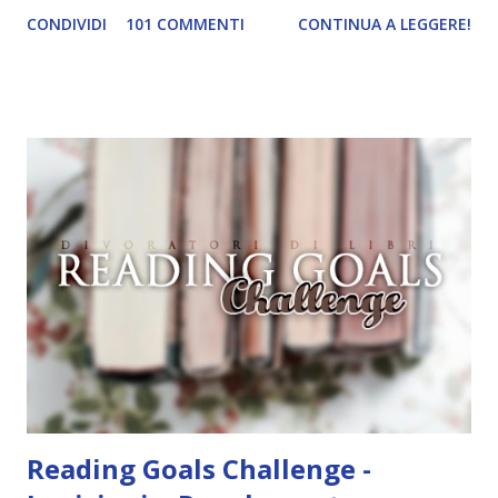
invece per alcuni libri non ne ho tagliato nemmeno uno 😱.
CONDIVIDI
101 COMMENTI
CONTINUA A LEGGERE!
Ad ogni modo ne ho spuntati cinque, più di quanti pensassi,
conoscendo la mia incapacità di organizzazione lol. Un libro
che parli di danza \ Danza con me Un libro illustrato \
Frankenstein Un classico scritto da una donna \
Frankenstein Un libro ambientato in Germania \
Frankenstein Un libro da cui è stato tratto un film \
Frankenstein Il prossimo mese dovrei spuntare più
obiettivi secondo i miei piani di lettura 😂 Adesso facciamo
due calcoli! Chi ha letto il maggior numero di libri? Sara
Sara con ben 24 letture ! Chi ha completato il maggior
numero di obiettivi? Sara Sara con 131\200 obiettivi (ho
escluso quelli che prevedono la lettu...
Reading Goals Challenge -