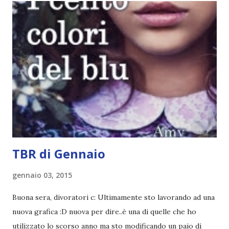
potete capire le mie aspettative! Innanzitutto, se la Gier o
la ce avesse deciso di pubblicare la trilogia in un unico libro,
probabilmente lo avrei apprezzato molto di più. Red è
molto introduttivo, nel senso che in trecento pagine non
succede un bel niente. E non ha nemmeno un finale ._.
finisce esattamente nel bel mezzo della storia (anzi, quale
"mezzo" della storia? Questa storia ha praticamente solo
l'inizio!). Stessa cosa con Blue , stessa...
TBR di Gennaio
gennaio 03, 2015
Buona sera, divoratori c: Ultimamente sto lavorando ad una
nuova grafica :D nuova per dire..è una di quelle che ho
utilizzato lo scorso anno ma sto modificando un paio di