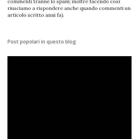
a
commenti tranne lo spam; inoltre facendo così
u
riusciamo a rispondere anche quando commenti un
n
articolo scritto anni fa).
c
o
m
Post popolari in questo blog
m
e
n
t
o