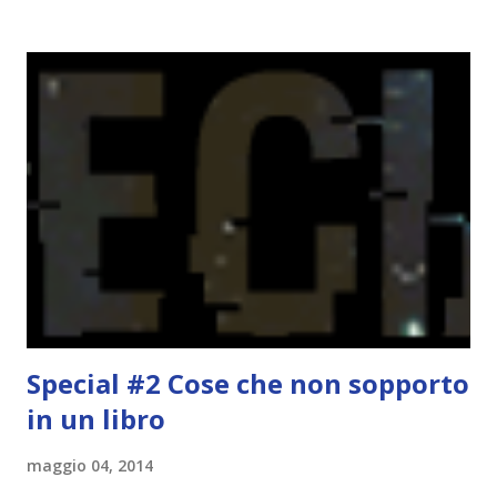
portarne a termine un bel po'. Non tanto perché cavolo, ho
terminato una sfida, sono Dio!, ma piuttosto perché voglio
spaziare con i generi letterari e non limitarmi al fantasy.
Per farvi un esempio nel 2015 mi sembra di aver letto
troppi libri impegnativi e davvero pochi libri "leggeri", il
che non è sempre un bene. Credo che sia stata la principale
causa per il mio calo di letture. Comunque, ogni mese -
nessun giorno fisso, però - pubblicherò questo post.
Spero che la rubrica sia di vostro gradimento. GENNAIO
TBR+OBIETTIVI Questa è la mia tbr del mese...
Special #2 Cose che non sopporto
in un libro
maggio 04, 2014