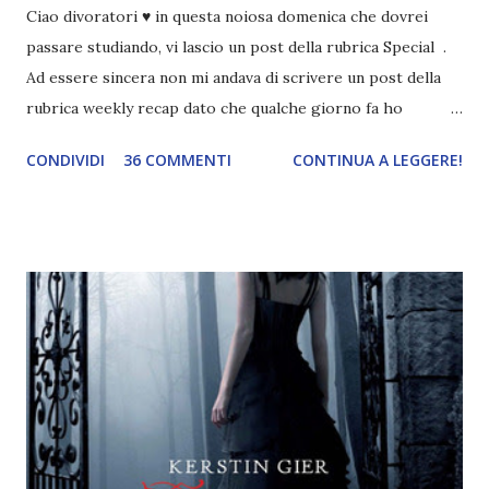
Ciao divoratori ♥ in questa noiosa domenica che dovrei
passare studiando, vi lascio un post della rubrica Special .
Ad essere sincera non mi andava di scrivere un post della
rubrica weekly recap dato che qualche giorno fa ho
pubblicato la monthly recap . Scusate, ma mi scocciava
CONDIVIDI
36 COMMENTI
CONTINUA A LEGGERE!
troppo creare un nuovo banner xD Nella puntata di oggi vi
parlerò di cosa non sopporto in un libro, più nello specifico
Cosa mi fa alzare gli occhi al cielo quando leggo un libro .
Quante volte vi è capitato di trovare sempre gli stessi modi
di dire in un libro? Ad esempio, i capelli arruffati . TUTTI I
RAGAZZI nei libri hanno i capelli arruffati. Vabbè, c'è crisi, il
pettine costa. Dovrei regalarglielo io uno. O magari del gel.
Fatto sta che nella realtà i ragazzi con i capelli così
sembrano degli scappati di casa. Ah, poi ci sono le ciocche
ribelli. Che monelli, che trasgry. Oppure tutti i personaggi
dei libri sono dei grandi lettori, fatto sta che io non ho mai