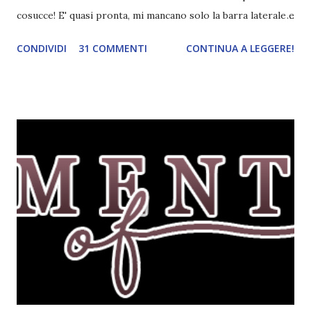
cosucce! E' quasi pronta, mi mancano solo la barra laterale e
il piè di pagina. Ho come l'impressione che mi faranno
CONDIVIDI
31 COMMENTI
CONTINUA A LEGGERE!
impazzire e.e Un po' mi dispiacerà abbandonare quest
grafica perché mi piace tantissimo :\ magari la utilizzerò di
nuovo un'altra volta! Letture di Dicembre Lo scorso mese
avevo inserito sedici titoli. Già sapevo che non li avrei letti
tutti ma ogni volta preferisco esagerare per avere più
scelta! Dalla tbr ho letto soltanto cinque titoli: I cento
colori del blu, Amy Harmon ★ ★ ★ ★ Sapete il mio
rapporto con gli ya. Questo stranamente mi è piaciuto
molto. Mi è piaciuta la protagonista, la sua crescita, il suo
rapporto con il professor Wilson che cresce piano piano.
Alla fine mi stavo pure commuovendo! Unravel me ,
Tahereh Mafi ★ ★ ★ ★ ★ Ho già scritto una recensi...