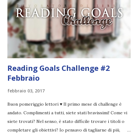
già stato usato. Le prime parole che mi vennero in mente
furono " Divoratori di libri ". Controllai se fosse già stato
utilizzato e, quando vidi che non esistevano blog con lo
stesso nome, lo creai. Non ho mai avuto altri ripensamenti,
questo mi piacque sin da subito e ancora oggi sono fiera di
questa...
Reading Goals Challenge #2
Febbraio
febbraio 03, 2017
Buon pomeriggio lettori ♥ Il primo mese di challenge è
andato. Complimenti a tutti, siete stati bravissimi! Come vi
siete trovati? Nel senso, è stato difficile trovare i titoli o
completare gli obiettivi? Io pensavo di tagliarne di più,