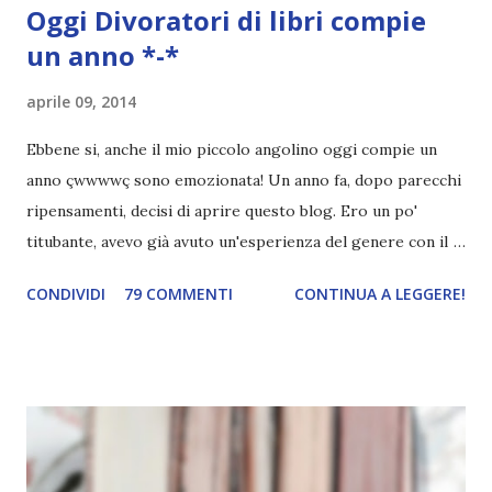
Oggi
Divoratori di libri
compie
un anno *-*
aprile 09, 2014
Ebbene si, anche il mio piccolo angolino oggi compie un
anno çwwwwç sono emozionata! Un anno fa, dopo parecchi
ripensamenti, decisi di aprire questo blog. Ero un po'
titubante, avevo già avuto un'esperienza del genere con il
mio primo blog ed ero anche indecisa perché crearne uno
CONDIVIDI
79 COMMENTI
CONTINUA A LEGGERE!
nuovo significava avere pazienza, pazienza e ancora
pazienza. E io, di pazienza, ne ho davvero poca. L'attesa mi
manda fuori di testa. Avevo anche paura di abbandonarlo,
dato che inizio cento cose e non ne finisco nemmeno
mezza. Anche la paura che non mi cagasse nessuno c'è
sempre stata, eh. Eppure alla fine mi decisi. Dovevo
pensare ad un nome originale e che ovviamente non fosse