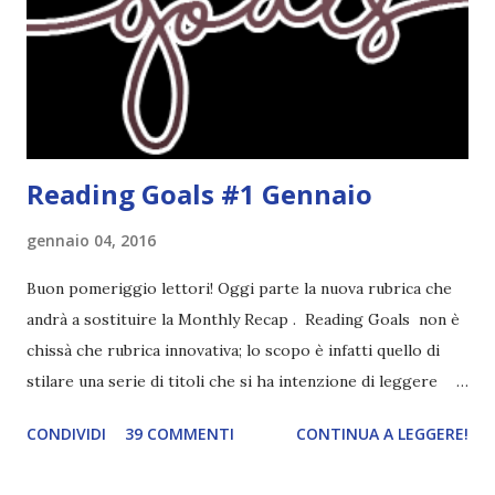
completato tre degli obiettivi della mia lista . Non importa
leggere 345.453.312 libri, ma maturare come lettore,
uscendo fuori dalla propria comfort zone. Come
partecipare Per partecipare non dovete fare altro che
crea...
Reading Goals #1 Gennaio
gennaio 04, 2016
Buon pomeriggio lettori! Oggi parte la nuova rubrica che
andrà a sostituire la Monthly Recap . Reading Goals non è
chissà che rubrica innovativa; lo scopo è infatti quello di
stilare una serie di titoli che si ha intenzione di leggere
durante il mese e di riepilogare le letture fatte. E' anche
CONDIVIDI
39 COMMENTI
CONTINUA A LEGGERE!
una rubrica per tenere sotto controllo le reading
challenge, perché quest'anno sono veramente decisa a