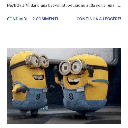
Nightfall. Vi darò una breve introduzione sulla serie, una
spiegazione dei personaggi principali e l’ordine di lettura ,
CONDIVIDI
2 COMMENTI
CONTINUA A LEGGERE!
e anche un breve commento sui libri singoli. I libri sono in
ordine di lettura, in modo che sappiate esattamente dove
iniziare, come continuare e soprattutto dove finire con la
storia dei Cavalieri! Titolo: Corrupt - Il mio sbaglio più
grande (Devil's Night 1#) Autrice : Penelope Douglas
Pagine: 448 Editore: Newton Compton Editori
Pubblicazione: 10 Gennaio 2023 Traduttore: Laura Lancini
Trama: “Si chiama Michael Crist. È il fratello maggiore del
mio ragazzo ed è come quei film dell'orrore che guardi
coprendoti gli occhi. È bellissimo, forte, e assolutamente
terrificante. Non mi vede neppure. Ma io l'ho notato. L'ho
visto, l'ho sentito. Le cose che ha fatto, i misfatti ch...