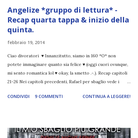
Angelize *gruppo di lettura* -
Recap quarta tappa & inizio della
quinta.
febbraio 19, 2014
Ciao divoratori ♥ Innanzitutto, siamo in 160 *O* non
potete immaginare quanto sia felice ♥ (oggi cuori ovunque,
mi sento romantica lol ♥ okay, la smetto .-.). Recap capitoli
21-26 Nei capitoli precedenti, Rafael per sbaglio vede i
ricordi di Haniel e i due litigano. In seguito, i mezzi angeli si
CONDIVIDI
9 COMMENTI
CONTINUA A LEGGERE!
incontrano e Hesediel mostra loro come combattere i puri.
Alcuni sono increduli, altri incerti che sia una buona
idea..fatto sta' che si mettono all'opera. Ma è proprio
quando stanno iniziando ad avere dei risultati che spunta un
angelo puro, Elemiah. Ma, a differenza di cosa pensano,