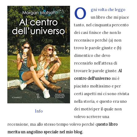
O
gni volta che leggo
un libro che mi piace
tanto, nel cinquanta percento
dei casi finisce che non lo
recensisco perché (a) non
trovo le parole giuste e (b)
dimentico che devo
recensirlo nell'attesa di
trovare le parole giuste.
Al
centro dell'universo
mi è
piaciuto moltissimo e per
certi aspetti mi ci sono rivista
nella storia, e questo era uno
dei motivi per il quale non
Info
volevo scrivere una
recensione, ma allo stesso tempo volevo perché q
uesto libro
merita un angolino speciale nel mio blog.