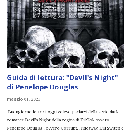
l'angelo non ha intenzione di fare una strage, piuttosto è lì
per avvertili che Mikael non è più "l'angelo puro" che
credono e che potrebbe aver ucciso altri mezzi angeli, tipo
Rafael. A quelle parole, Haniel seguito da altri ibridi, si reca
nell'appartamento, senza risultati. Infine cercano nella
chiesetta. Lì trovano Rafael alle prese con gli angeli puri,
ma questa volta ...
Guida di lettura: "Devil's Night"
di Penelope Douglas
maggio 01, 2023
Buongiorno lettori, oggi volevo parlarvi della serie dark
romance Devil’s Night della regina di TikTok ovvero
Penelope Douglas , ovvero Corrupt, Hideaway, Kill Switch e