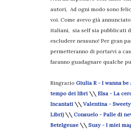
autori, Ad ogni modo sono felic
voi. Come avevo già annunciato, 
italiani, sia self sia pubblicat
escludere nessuno! Per gran par
permetteranno di portarvi a cas
faranno guadagnare qualche pun
Ringrazio
Giulia R - I wanna be 
tempo dei libri
\\
Elsa - La cer
Incantati
\\
Valentina - Sweet
Libri)
\\
Consuelo - Palle di ne
Betelgeuse
\\
Susy - I miei ma