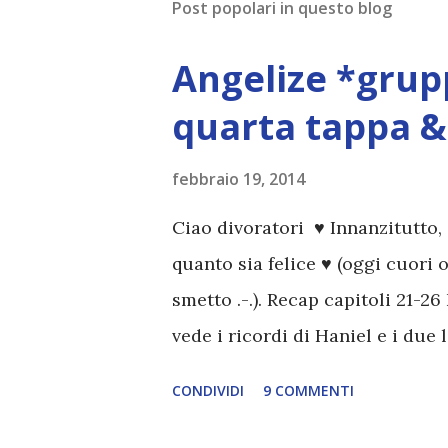
Post popolari in questo blog
m
m
e
Angelize *grupp
n
t
quarta tappa & 
o
febbraio 19, 2014
Ciao divoratori ♥ Innanzitutto
quanto sia felice ♥ (oggi cuori 
smetto .-.). Recap capitoli 21-26
vede i ricordi di Haniel e i due l
incontrano e Hesediel mostra l
CONDIVIDI
9 COMMENTI
increduli, altri incerti che sia 
all'opera. Ma è proprio quando 