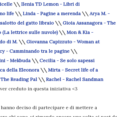
icelle
\\
Ilenia TD Lemon - Libri di
o life
\\
Linda - Pagine a merenda
\\
Arya M. -
 salotto del gatto libraio
\\
Gioia Assanagora - The
(La lettrice sulle nuvole)
\\
Mon & Kia -
do di M.
\\
Giovanna Capizzuto - Woman at
cy - Camminando tra le pagine
\\
ini - Mekbuda
\\
Cecilia - Se solo sapessi
eca della Eleonora
\\
Mirta - Secret life of a
 The Reading Pal
\\
Rachel - Rachel Sandman
ver creduto in questa iniziativa <3
 hanno deciso di partecipare e di mettere a
apere chi sono, vi rimando ancora una volta ai post de