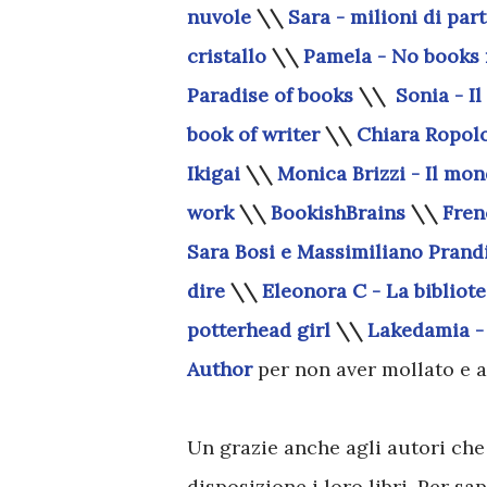
nuvole
\\
Sara - milioni di part
cristallo
\\
Pamela - No books n
Paradise of books
\\
Sonia - Il
book of writer
\\
Chiara Ropolo 
Ikigai
\\
Monica Brizzi - Il mon
work
\\
BookishBrains
\\
Fren
Sara Bosi e Massimiliano Prand
dire
\\
Eleonora C - La bibliot
potterhead girl
\\
Lakedamia -
Author
per non aver mollato e a
Un grazie anche agli autori che
disposizione i loro libri. Per s