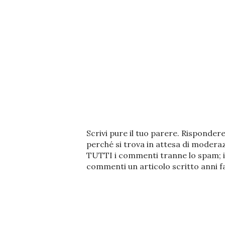
P
Scrivi pure il tuo parere. Risponde
o
perché si trova in attesa di modera
s
TUTTI i commenti tranne lo spam; i
t
commenti un articolo scritto anni fa
a
u
n
c
o