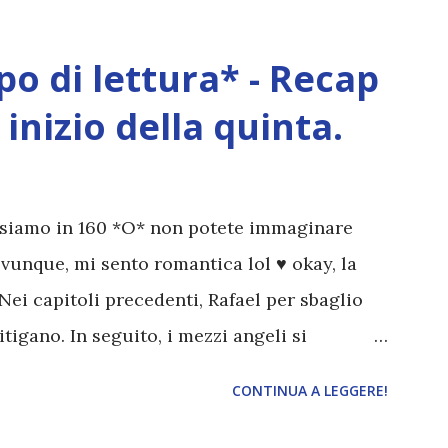
o di lettura* - Recap
inizio della quinta.
, siamo in 160 *O* non potete immaginare
ovunque, mi sento romantica lol ♥ okay, la
 Nei capitoli precedenti, Rafael per sbaglio
itigano. In seguito, i mezzi angeli si
oro come combattere i puri. Alcuni sono
CONTINUA A LEGGERE!
una buona idea..fatto sta' che si mettono
stanno iniziando ad avere dei risultati che