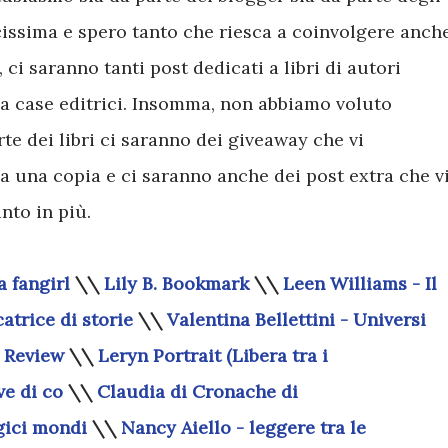
issima e spero tanto che riesca a coinvolgere anch
ci saranno tanti post dedicati a libri di autori
i da case editrici. Insomma, non abbiamo voluto
te dei libri ci saranno dei giveaway che vi
a una copia e ci saranno anche dei post extra che v
to in più.
a fangirl
\\
Lily B. Bookmark
\\
Leen Williams - Il
catrice di storie
\\
Valentina Bellettini - Universi
y Review
\\
Leryn Portrait (Libera tra i
ve di co
\\
Claudia di Cronache di
gici mondi
\\
Nancy Aiello - leggere tra le